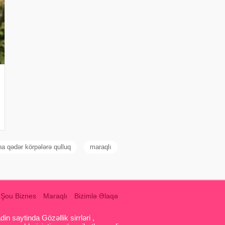
na qədər körpələrə qulluq
maraqlı
Şou Biznes
Maraqlı
Bizimlə Əlaqə
 saytinda Gözəllik sirrləri ,