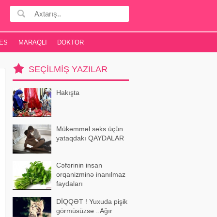
ES
MARAQLI
DOKTOR
SEÇILMIŞ YAZILAR
Hakışta
Mükəmməl seks üçün
yataqdakı QAYDALAR
Cəfərinin insan
orqanizminə inanılmaz
faydaları
DİQQƏT ! Yuxuda pişik
görmüsüzsə ..Ağır