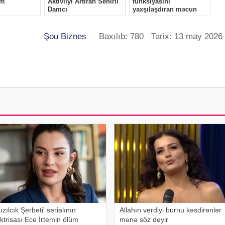
Şou Biznes
Baxılıb: 780 Tarix: 13 may 2026
ızılcık Şerbeti' serialının
Allahın verdiyi burnu kəsdirənlər
ktrisası Ece İrtemin ölüm
mənə söz deyir