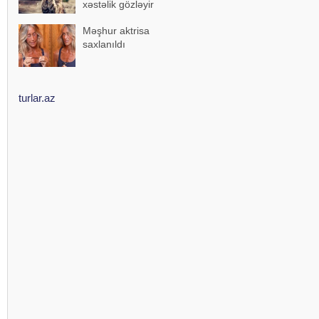
xəstəlik gözləyir
Məşhur aktrisa
saxlanıldı
turlar.az