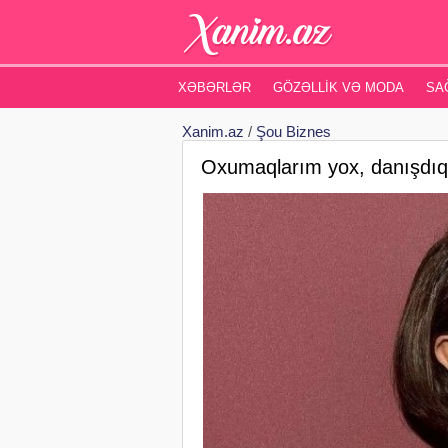
XƏBƏRLƏR
GÖZƏLLIK VƏ MODA
SA
Xanim.az
/
Şou Biznes
Oxumaqlarım yox, danışdıqla