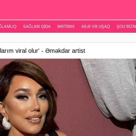
ĞLAMLIQ
SAĞLAM QIDA
MƏTBƏX
AILƏ VƏ UŞAQ
ŞOU BIZN
rım viral olur' - Əməkdar artist