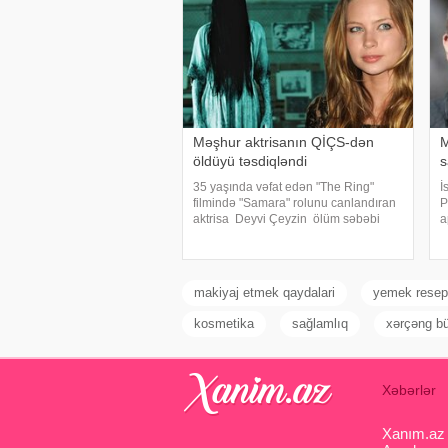
Məşhur aktrisanın QİÇS-dən
M
öldüyü təsdiqləndi
s
35 yaşında vəfat edən "The Ring"
İ
filmində "Samara" rolunu canlandıran
P
aktrisa Deyvi Çeyzin ölüm səbəbi
a
bəlli olub. xarici mətbuata istinadən
B
xəbər verir ki, Los-Anceles İl Tibbi
k
Ekspertiza İdarəsini
İ
k
makiyaj etmek qaydalari
yemek resept
kosmetika
sağlamlıq
xərçəng b
Xəbərlər
Xanım.az s