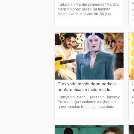
s
Türkiyənin Mardin şəhərində "Mardinli
Merilin Monro" ləqəbi ilə tanınan
"
Melek Akarmut saxlanılıb. 50 yaşlı
o
Melek Akarmutun sosial media
a
hesabında 15 iyul 2016-cı il çevriliş
s
cəhdi ilə bağlı cinayət tərkibli olduğ
D
T
r
Türkiyədə məşhurların narkotik
Ü
analiz nəticələri məlum oldu
a
Türkiyənin İstanbul şəhərinin Bakırköy
A
Prokurorluğu tərəfindən məşhurlara
y
qarşı aparılan istintaq çərçivəsində
a
saxlanılan və həbs edilən bəzi
v
şəxslərdən götürülmüş bioloji
N
nümunələr üzərində aparılan
y
toksikoloji analizləri