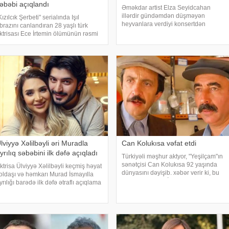
əbəbi açıqlandı
Əməkdar artist Elza Seyidcahan
illərdir gündəmdən düşməyən
Kızılcık Şerbeti" serialında Işıl
heyvanlara verdiyi konsertdən
brazını canlandıran 28 yaşlı türk
danışıb. Müğənni aktyor Fərda
ktrisası Ece İrtemin ölümünün rəsmi
Xudaverdiyevin "O üz, bu üz" yutub
əbəbi məlum olub. Bu barədə
layihəsində qonaq olub.
emirören Haber Ajansı (DHA)
E.Seyidcahan bildirib ki, həmin
ürkiyə Məhkəmə-Tibb İnstitutunun
layihəd
əyinə istinadə
lviyyə Xəlilbəyli əri Muradla
Can Kolukısa vəfat etdi
yrılıq səbəbini ilk dəfə açıqladı
Türkiyəli məşhur aktyor, "Yeşilçam"ın
sənətçisi Can Kolukısa 92 yaşında
ktrisa Ülviyyə Xəlilbəyli keçmiş həyat
dünyasını dəyişib. xəbər verir ki, bu
oldaşı və həmkarı Murad İsmayılla
haqda Türkiyə KİV məlumat yayıb.
yrılığı barədə ilk dəfə ətraflı açıqlama
Aktyor "Kapıcılar Kralı", "Züğürt Ağa",
erib. Aktrisa bu barədə Nail
"Selamsı
aiboğlunun "YouTube" kanalında
ayımlanan müsahibəsində danışıb