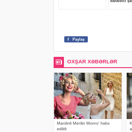
f
Paylaş
OXŞAR XƏBƏRLƏR
Mardinli Merilin Monro' həbs
K
edildi
a