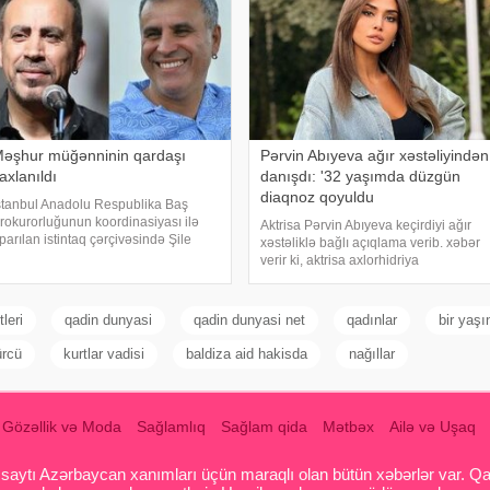
əşhur müğənninin qardaşı
Pərvin Abıyeva ağır xəstəliyindən
axlanıldı
danışdı: '32 yaşımda düzgün
diaqnoz qoyuldu
stanbul Anadolu Respublika Baş
rokurorluğunun koordinasiyası ilə
Aktrisa Pərvin Abıyeva keçirdiyi ağır
parılan istintaq çərçivəsində Şile
xəstəliklə bağlı açıqlama verib. xəbər
ələdiyyəsinə dair yeni əməliyyat
verir ki, aktrisa axlorhidriya
eçirilib. xəbər verir ki, İstanbul və
xəstəliyindən əziyyət çəkdiyini və
zmir şəhərlərində eyni vaxtda həyata
uzun illər düzgün diaqnoz qoyula
eçirilə
bilmədiyini bildirib. "Bu əməliyyat
leri
qadin dunyasi
qadin dunyasi net
qadınlar
bir yaşı
Azərbaycand
ürcü
kurtlar vadisi
baldiza aid hakisda
nağıllar
Gözəllik və Moda
Sağlamlıq
Sağlam qida
Mətbəx
Ailə və Uşaq
aytı Azərbaycan xanımları üçün maraqlı olan bütün xəbərlər var. Qadin