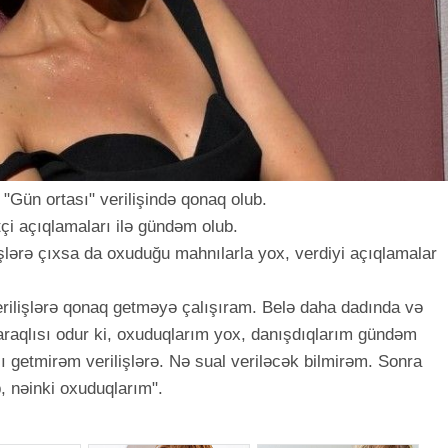
Gün ortası" verilişində qonaq olub.
çi açıqlamaları ilə gündəm olub.
lişlərə çıxsa da oxuduğu mahnılarla yox, verdiyi açıqlamalar
erilişlərə qonaq getməyə çalışıram. Belə daha dadında və
raqlısı odur ki, oxuduqlarım yox, danışdıqlarım gündəm
lı getmirəm verilişlərə. Nə sual veriləcək bilmirəm. Sonra
b, nəinki oxuduqlarım".