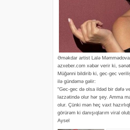
Əməkdar artist Lalə Məmmədova "
azxeber.com xəbər verir ki, sənət
Müğənni bildirib ki, gec-gec veri
ilə gündəmə gəlir:
"Gec-gec də olsa ildəd bir dəfə v
ləzzətində olur hər şey. Amma ma
olur. Çünki mən heç vaxt hazırlıq
görürəm ki danışıqlarım viral olu
Aysel