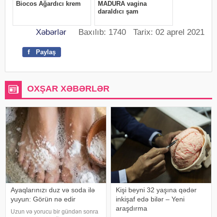
Xəbərlər
Baxılıb: 1740 Tarix: 02 aprel 2021
f
Paylaş
OXŞAR XƏBƏRLƏR
Ayaqlarınızı duz və soda ilə
Kişi beyni 32 yaşına qədər
yuyun: Görün nə edir
inkişaf edə bilər – Yeni
araşdırma
Uzun və yorucu bir gündən sonra