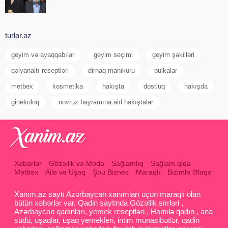
turlar.az
geyim və ayaqqabılar
geyim seçimi
geyim şəkilləri
qəlyanaltı reseptləri
dirnaq manikuru
bulkalar
metbex
kosmetika
hakışta
dostluq
hakışda
ginekoloq
novruz bayramına aid hakıştalar
Xəbərlər
Gözəllik və Moda
Sağlamlıq
Sağlam qida
Mətbəx
Ailə və Uşaq
Şou Biznes
Maraqlı
Bizimlə Əlaqə
Xanım.az saytı Azərbaycan xanımları üçün maraqlı olan
bütün xəbərlər var. Qadin saytinda Gözəllik sirrləri ,
Azərbaycan qadınları, yemek reseptləri , Hamilə qadın , ana
südü, uşaqlar, uşaq yemekleri, intim münasibətlər, qadin