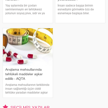
Yay aylarında bir çoxları
İnsan sadəcə başqa birinin
sərinlənməyin ən təhlükəsiz
əsnədiyini görməklə özü də
yolunun soyuq pivə, sidr və ya
əsnəməyə başlaya bilər.
şirin kokteyl içmək olduğunu
Maraqlıdır ki, bu qəribə təsir bəzi
düşünür. Güclü spirtli içkilərdən
heyvanlarda da müşahidə olunur.
istidə uzaq durmağa çalışsalar da,
xarici mediaya istinadən xəbər
az alkoqollu içkilər çox vaxt
verir ki, əsnəmək insan
zərərsi
orqanizminin ən adi
Arıqlama məhsullarında
təhlükəli maddələr aşkar
edilib - AQTA
Arıqlama məhsullarının tərkibində
insan sağlamlığı üçün ciddi
təhlükə yaradan maddələr aşkar
edilib. xəbər verir ki, bunu
Azərbaycan Respublikasının Qida
Təhlükəsizliyi Agentliyinin (AQTA)
SEÇILMIŞ YAZILAR