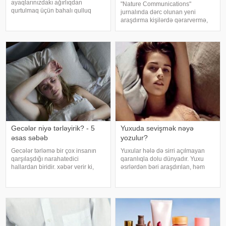
ayaqlarınızdakı ağırlıqdan
"Nature Communications"
qurtulmaq üçün bahalı qulluq
jurnalında dərc olunan yeni
məhsullarına ehtiyacınız yoxdur.
araşdırma kişilərdə qərarvermə,
Duz və soda ilə ayaqlarınızı həm
impulsların idarə olunması və risk
rahatlaya, həm də təravətləndirə
qiymətləndirilməsinə cavabdeh
bilərsiniz. xəbər verir ki, çox vax
olan beyin nahiyələrinin orta
hesabla 32 yaşına qədər inkişa
Gecələr niyə tərləyirik? - 5
Yuxuda sevişmək nəyə
əsas səbəb
yozulur?
Gecələr tərləmə bir çox insanın
Yuxular hələ də sirri açılmayan
qarşılaşdığı narahatedici
qaranlıqla dolu dünyadır. Yuxu
hallardan biridir. xəbər verir ki,
əsrlərdən bəri araşdırılan, həm
mütəxəssislər bildirirlər ki, bu
alimlərin, həm də mistika ilə
vəziyyət bəzən sadə səbəblərlə
məşğul olanların cavabını tapmaq
əlaqəli olsa da, bəzi hallarda
istədiyi tapmacadır. Fərqli və
sağlamlıq problemlərinin əlamət
rəngarəng yuxular bəzən də
cinsəlikl