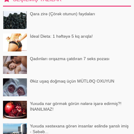
Qida təhlükəsizliyi şöbəsinin
müdir
Qara zirə (Çörək otunun) faydaları
İdeal Dieta: 1 həftəyə 5 kq arıqla!
Qadınları orqazma çatdıran 7 seks pozası
Əkiz uşaq doğmaq üçün MÜTLƏQ OXUYUN
Yuxuda nar görmək görün nələrə işarə edirmiş?!
İNANILMAZ!
Yuxuda xəstəxana görən insanlar əslində şanslı imiş
- Səbəb...