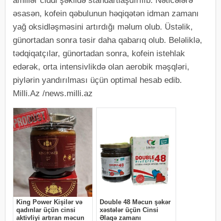
amillər ciddi şəkildə standartlaşdırılıb. Nəticələrə
əsasən, kofein qəbulunun həqiqətən idman zamanı
yağ oksidləşməsini artırdığı məlum olub. Üstəlik,
günortadan sonra təsir daha qabarıq olub. Beləliklə,
tədqiqatçılar, günortadan sonra, kofein istehlak
edərək, orta intensivlikdə olan aerobik məşqləri,
piylərin yandırılması üçün optimal hesab edib.
Milli.Az /news.milli.az