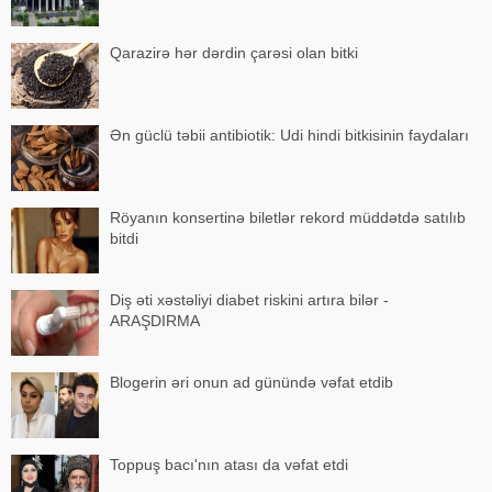
Qarazirə hər dərdin çarəsi olan bitki
Ən güclü təbii antibiotik: Udi hindi bitkisinin faydaları
Röyanın konsertinə biletlər rekord müddətdə satılıb
bitdi
Diş əti xəstəliyi diabet riskini artıra bilər -
ARAŞDIRMA
Blogerin əri onun ad günündə vəfat etdib
Toppuş bacı'nın atası da vəfat etdi