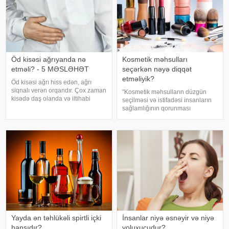
Öd kisəsi ağrıyanda nə
Kosmetik məhsulları
etməli? - 5 MƏSLƏHƏT
seçərkən nəyə diqqət
etməliyik?
Öd kisəsi ağrı hiss edən, ağrı
siqnalı verən orqandır. Çox zaman
"Kosmetik məhsulların düzgün
kisədə daş olanda və iltihabi
seçilməsi və istifadəsi insanların
xəstəliklərdə ağrıyır. Kəskin
sağlamlığının qorunması
pristuplarda ilk işiniz təcili yardım
baxımından mühüm əhəmiyyət
çağırıb, xəstəxanaya çatmaqdır,
daşıyır". xəbər verir ki, bu fikirləri
bu zaman hətta ağrıkəsic
Səhiyyə Nazirliyinin rəsmi
"Instagram" hesabınd
Yayda ən təhlükəli spirtli içki
İnsanlar niyə əsnəyir və niyə
hansıdır?
yoluxucudur?