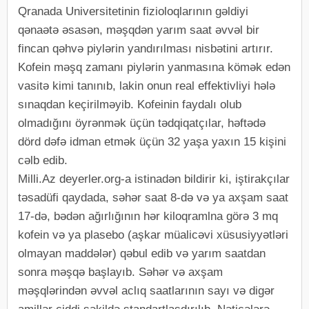
Qranada Universitetinin fizioloqlarının gəldiyi
qənaətə əsasən, məşqdən yarım saat əvvəl bir
fincan qəhvə piylərin yandırılması nisbətini artırır.
Kofein məşq zamanı piylərin yanmasına kömək edən
vasitə kimi tanınıb, lakin onun real effektivliyi hələ
sınaqdan keçirilməyib. Kofeinin faydalı olub
olmadığını öyrənmək üçün tədqiqatçılar, həftədə
dörd dəfə idman etmək üçün 32 yaşa yaxın 15 kişini
cəlb edib.
Milli.Az deyerler.org-a istinadən bildirir ki, iştirakçılar
təsadüfi qaydada, səhər saat 8-də və ya axşam saat
17-də, bədən ağırlığının hər kiloqramlna görə 3 mq
kofein və ya plasebo (aşkar müalicəvi xüsusiyyətləri
olmayan maddələr) qəbul edib və yarım saatdan
sonra məşqə başlayıb. Səhər və axşam
məşqlərindən əvvəl aclıq saatlarının sayı və digər