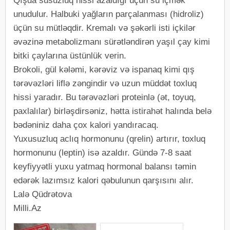
Qışda susuzluq hissi azaldığı üçün su içmək
unudulur. Halbuki yağların parçalanması (hidroliz)
üçün su mütləqdir. Kremalı və şəkərli isti içkilər
əvəzinə metabolizmanı sürətləndirən yaşıl çay kimi
bitki çaylarına üstünlük verin.
Brokoli, gül kələmi, kərəviz və ispanaq kimi qış
tərəvəzləri liflə zəngindir və uzun müddət toxluq
hissi yaradır. Bu tərəvəzləri proteinlə (ət, toyuq,
paxlalılar) birləşdirsəniz, hətta istirahət halında belə
bədəniniz daha çox kalori yandıracaq.
Yuxusuzluq aclıq hormonunu (qrelin) artırır, toxluq
hormonunu (leptin) isə azaldır. Gündə 7-8 saat
keyfiyyətli yuxu yatmaq hormonal balansı təmin
edərək lazımsız kalori qəbulunun qarşısını alır.
Lalə Qüdrətova
Milli.Az