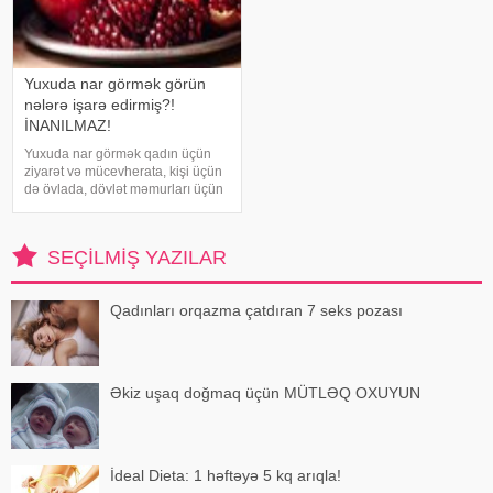
Yuxuda nar görmək görün
nələrə işarə edirmiş?!
İNANILMAZ!
Yuxuda nar görmək qadın üçün
ziyarət və mücevherata, kişi üçün
də övlada, dövlət məmurları üçün
terfie, zabitlər üçün əmrlərinin
keçməsinə, kəndli üçün oktyabr
bərəkətinə, tacir üçün çox quru,
SEÇILMIŞ YAZILAR
xalq üçün yaxşı bir idarəy
Qadınları orqazma çatdıran 7 seks pozası
Əkiz uşaq doğmaq üçün MÜTLƏQ OXUYUN
İdeal Dieta: 1 həftəyə 5 kq arıqla!