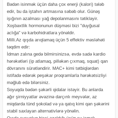
Bədən isinmək üçün daha çox enerji (kalori) tələb
edir, bu da iştahın artmasına səbəb olur. Günəş
işığının azalması yağ depolanmasını tətikləyir.
Xoşbəxtlik hormonunun düşməsi bizi "duyğusal
aclığa" və karbohidratlara yönəldir.
Milli.Az qışda arıqlamaq üçün 5 effektiv məsləhəti
təqdim edir:
İdman zalına gedə bilmirsinizsə, evdə sadə kardio
hərəkətləri (ip atlamaq, pilləkən çıxmaq, squat) qan
dövranını sürətləndirir. MAC+ kimi tətbiqlərdən
istifadə edərək peşəkar proqramlarla hərəkətsizliyi
məğlub edə bilərsiniz.
Soyuqda bədən şəkərli qidalar istəyir. Bu anlarda
ağır şirniyyatlar əvəzinə darçınlı meyvələr, az
miqdarda tünd şokolad və ya qatıq kimi qan şəkərini
stabil saxlayan alternativlərə yönəlin.