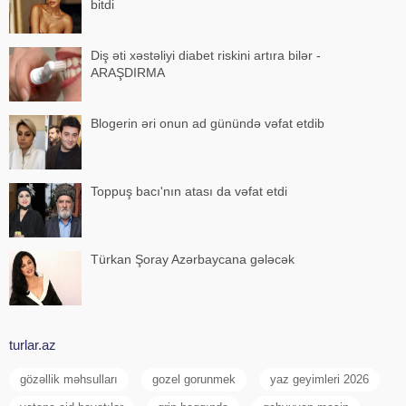
bitdi
Diş əti xəstəliyi diabet riskini artıra bilər -
ARAŞDIRMA
Blogerin əri onun ad günündə vəfat etdib
Toppuş bacı'nın atası da vəfat etdi
Türkan Şoray Azərbaycana gələcək
turlar.az
gözəllik məhsulları
gozel gorunmek
yaz geyimleri 2026