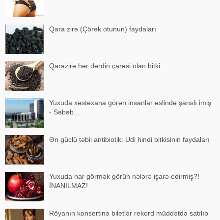
Qara zirə (Çörək otunun) faydaları
Qarazirə hər dərdin çarəsi olan bitki
Yuxuda xəstəxana görən insanlar əslində şanslı imiş
- Səbəb...
Ən güclü təbii antibiotik: Udi hindi bitkisinin faydaları
Yuxuda nar görmək görün nələrə işarə edirmiş?!
İNANILMAZ!
Röyanın konsertinə biletlər rekord müddətdə satılıb