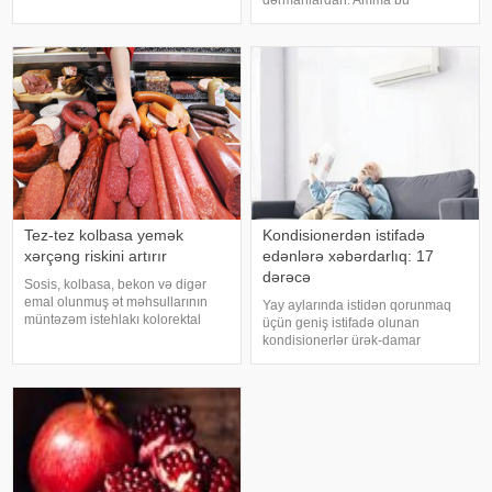
dərmanlardan. Amma bu
faktorlarla bağlı olur və aradan
xəstəliyin arxasında dayanan
qalxa bilər. Fransız mətbuatın
insanlardan, onların
qorxularından, ümidlərindən,
yanlış bildiklərindən daha az
danışırıq. Elə buna gör
Tez-tez kolbasa yemək
Kondisionerdən istifadə
xərçəng riskini artırır
edənlərə xəbərdarlıq: 17
dərəcə
Sosis, kolbasa, bekon və digər
emal olunmuş ət məhsullarının
Yay aylarında istidən qorunmaq
müntəzəm istehlakı kolorektal
üçün geniş istifadə olunan
(yoğun və düz bağırsaq) xərçəngi
kondisionerlər ürək-damar
riskini artıra bilər. xəbər verir ki, bu
xəstəlikləri olan şəxslər üçün ciddi
barədə Rusiya Səhiyyə
risk yarada bilər. xəbər verir ki,
Nazirliyinin Milli Kliniki
kardioloqların bildirdiyinə görə,
Endokrinologiy
tərli halda qəfil çox soyuq otağ