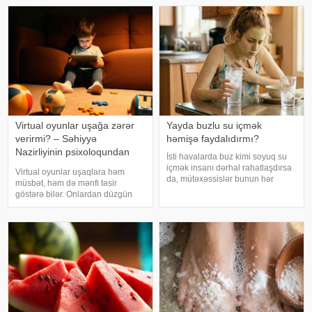
Virtual oyunlar uşağa zərər
Yayda buzlu su içmək
verirmi? – Səhiyyə
həmişə faydalıdırmı?
Nazirliyinin psixoloqundan
İsti havalarda buz kimi soyuq su
tövsiyələr
içmək insanı dərhal rahatlaşdırsa
Virtual oyunlar uşaqlara həm
da, mütəxəssislər bunun hər
müsbət, həm də mənfi təsir
zaman ən yaxşı seçim olmadığını
göstərə bilər. Onlardan düzgün
bildirirlər. xəbər verir ki, çox soyuq
rejimdə istifadə edildikdə zehni
su susuzluq hissini tez azaldır və
inkişafı dəstəkləsə də, həddindən
insanın kifayət qədə
artıq oynanılması fiziki və psixoloji
problemlərə səbəb ola bilər