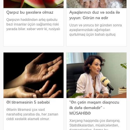
Qarpız bu şəxslərə olmaz
Ayaqlarınızı duz və soda ilə
yuyun: Görün nə edir
Qarpızın həddindən artıq qəbulu
bəzi insanlar üçün sağlamlıq riski
Uzun və yorucu bir gündən sonra
yarada bilər. xəbər verir ki, rusiyalı
ayaqlarınızdakı ağırlıqdan
diyetoloq Olqa Yamilovanın
qurtulmaq üçün bahalı qulluq
sözlərinə görə, xüsusilə böyrək və
məhsullarına ehtiyacınız yoxdur.
şəkərli diabet xəstələri bu
Duz və soda ilə ayaqlarınızı həm
meyvəni ehtiyatla istehla
rahatlaya, həm də təravətləndirə
bilərsiniz. xəbər verir ki, çox vax
Əl titrəməsinin 5 səbəbi
"Ən çətin məqam diaqnozu
ilk dəfə deməkdir" -
Əllərin titrəməsi çox vaxt
MÜSAHİBƏ
narahatlıq yaratsa da, hər zaman
ciddi xəstəlik əlaməti olmur.
Xərçəng haqqında çox danışırıq.
Mütəxəssislərin sözlərinə görə,
Statistikalardan, müalicələrdən,
bəzi hallarda bu vəziyyət gündəlik