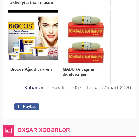
Xəbərlər
Baxılıb: 1057 Tarix: 02 mart 2026
f
Paylaş
OXŞAR XƏBƏRLƏR