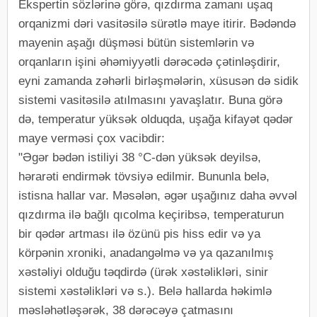
Ekspertin sözlərinə görə, qızdırma zamanı uşaq
orqanizmi dəri vasitəsilə sürətlə maye itirir. Bədəndə
mayenin aşağı düşməsi bütün sistemlərin və
orqanların işini əhəmiyyətli dərəcədə çətinləşdirir,
eyni zamanda zəhərli birləşmələrin, xüsusən də sidik
sistemi vasitəsilə atılmasını yavaşlatır. Buna görə
də, temperatur yüksək olduqda, uşağa kifayət qədər
maye verməsi çox vacibdir:
"Əgər bədən istiliyi 38 °C-dən yüksək deyilsə,
hərarəti endirmək tövsiyə edilmir. Bununla belə,
istisna hallar var. Məsələn, əgər uşağınız daha əvvəl
qızdırma ilə bağlı qıcolma keçiribsə, temperaturun
bir qədər artması ilə özünü pis hiss edir və ya
körpənin xroniki, anadangəlmə və ya qazanılmış
xəstəliyi olduğu təqdirdə (ürək xəstəlikləri, sinir
sistemi xəstəlikləri və s.). Belə hallarda həkimlə
məsləhətləşərək, 38 dərəcəyə çatmasını