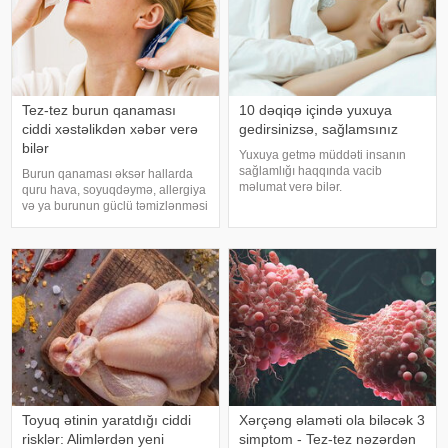
Tez-tez burun qanaması
10 dəqiqə içində yuxuya
ciddi xəstəlikdən xəbər verə
gedirsinizsə, sağlamsınız
bilər
Yuxuya getmə müddəti insanın
sağlamlığı haqqında vacib
Burun qanaması əksər hallarda
məlumat verə bilər.
quru hava, soyuqdəymə, allergiya
Mütəxəssislərin fikrincə, ideal vaxt
və ya burunun güclü təmizlənməsi
10-20 dəqiqədir. xəbər verir ki,
nəticəsində yaranır və təhlükəli
davranış yönümlü yuxu təbabəti
olmur. xəbər verir ki, lakin qanama
üzrə mütəxəssis Mişel Drerupun
tez-tez təkrarlanır, çox olursa və
sözlərinə görə
ya çətin dayanırsa, mütlə
Toyuq ətinin yaratdığı ciddi
Xərçəng əlaməti ola biləcək 3
risklər: Alimlərdən yeni
simptom - Tez-tez nəzərdən