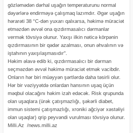
gözləmədən dərhal uşağın temperaturunu normal
dəyərlərə endirməyə çalışmaq lazımdır. Əgər uşağın
hərarəti 38 °C-dən yuxarı qalxarsa, həkimə müraciət
etməzdən əvvəl ona qızdırmasalıcı dərmanlar
vermək tövsiyə olunur. Yaxşı ilkin nəticə körpənin
qızdırmasının bir qədər azalması, onun əhvalının və
iştahının yaxşılaşmasıdır".
Həkim əlavə edib ki, qızdırmasalıcı bir dərman
seçməzdən əvvəl həkimə müraciət etmək vacibdir.
Onların hər biri müəyyən şərtlərdə daha təsirli olur.
Hər bir vəziyyətdə onlardan hansının uşaq üçün
məqbul olacağını həkim izah edəcək. Risk qrupunda
olan uşaqlara (ürək çatışmazlığı, şəkərli diabet,
immun sistemi çatışmazlığı, xroniki ağciyər xəstəliyi
olan uşaqlar) qrip peyvəndi vurulması tövsiyə olunur.
Milli.Az /news.milli.az