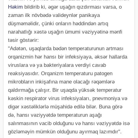
Həkim
bildirib ki, əgər uşağın qızdırması varsa, o
zaman ilk növbədə valideynlər panikaya
düşməməlidir, çünki onların həddindən artıq
narahatlığı xəstə uşağın ümumi vəziyyətinə mənfi
təsir göstərir:
"Adətən, uşaqlarda bədən temperaturunun artması
orqanizmin hər hansı bir infeksiyaya, əksər hallarda
viruslara və ya bakteriyalara verdiyi cavab
reaksiyasıdır. Orqanizm temperaturu patogen
mikrobların inkişafına mane olacağı rəqəmlərə
qaldırmağa çalışır. Bir uşaqda yüksək temperatur
kəskin respirator virus infeksiyaları, pnevmoniya və
digər xəstəliklərlə müşahidə edilə bilər. Buna görə
də, hansı vəziyyətdə temperaturun aşağı
salınmasının vacib olduğunu və hansı vəziyyətdə isə
gözləməyin mümkün olduğunu ayırmaq lazımdır".