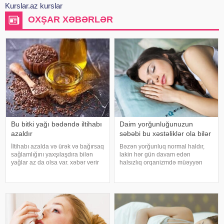
Kurslar.az kurslar
OXŞAR XƏBƏRLƏR
Bu bitki yağı bədəndə iltihabı
Daim yorğunluğunuzun
azaldır
səbəbi bu xəstəliklər ola bilər
İltihabı azalda və ürək və bağırsaq
Bəzən yorğunluq normal haldır,
sağlamlığını yaxşılaşdıra bilən
lakin hər gün davam edən
yağlar az da olsa var. xəbər verir
halsızlıq orqanizmdə müəyyən
ki, kətan yağı ənənəvi olaraq
problemlərin əlaməti ola bilər.
işlədici və yara sağalması üçün
xəbər verir ki, davamlı
istifadə edilən üyüdülmüş və
yorğunluğun səbəbləri arasında
preslənmiş kətan toxumlarında
qan azlığı, qalxanabənzər vəz
xəstəlikləri, şəkərl