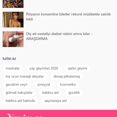
Röyanın konsertinə biletlər rekord müddətdə satılıb
bitdi
Diş əti xəstəliyi diabet riskini artıra bilər -
ARAŞDIRMA
turlar.az
maskalar
yay geyimləri 2026
qadın geyimi
toy ucun maraqli ideyalar
dirnaq pilkalamaq
gavalinin xeyri
şirniyyat
kosmetika
gülməli hakıştalar
baldiza aid
gozellik
baldiza aid hakisda
qaynanaya aid