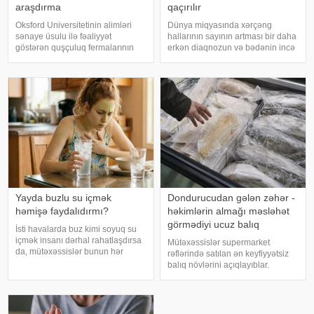
araşdırma
qaçırılır
Oksford Universitetinin alimləri
Dünya miqyasında xərçəng
sənaye üsulu ilə fəaliyyət
hallarının sayının artması bir daha
göstərən quşçuluq fermalarının
erkən diaqnozun və bədənin incə
təhlükəli bakteriyaların yayılması
xəbərdarlıq əlamətlərinin düzgün
baxımından ciddi risk daşıya
şərh edilməsinin vacibliyini
biləcəyini bildiriblər. xəbər verir ki,
vurğulayır. Məşhur inancın əksinə
araşdırma zamanı son 45 i
olaraq, xərçəng növləri həmişə
ağı
Yayda buzlu su içmək
Dondurucudan gələn zəhər -
həmişə faydalıdırmı?
həkimlərin almağı məsləhət
görmədiyi ucuz balıq
İsti havalarda buz kimi soyuq su
içmək insanı dərhal rahatlaşdırsa
Mütəxəssislər supermarket
da, mütəxəssislər bunun hər
rəflərində satılan ən keyfiyyətsiz
zaman ən yaxşı seçim olmadığını
balıq növlərini açıqlayıblar.
bildirirlər. xəbər verir ki, çox soyuq
Dondurulmuş balıq tez və faydalı
su susuzluq hissini tez azaldır və
şam yeməyi üçün ideal seçim kimi
insanın kifayət qədə
görünür. xarici mediaya istinadən
xəbər verir ki, supermarketlərdək