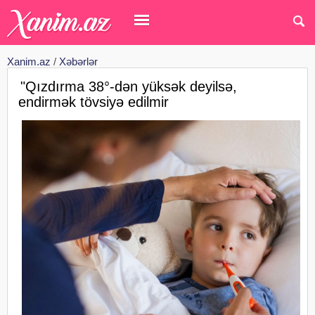
Xanim.az
/
Xəbərlər
"Qızdırma 38°-dən yüksək deyilsə,
endirmək tövsiyə edilmir