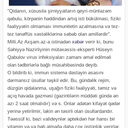
"Qidanın, xüsusilə şirniyyatların qeyri-müntəzəm
qəbulu, körpənin həddindən artıq isti bükülməsi, fiziki
fəaliyyətin olmaması immunitetin azalmasına və tez-
tez tənəffüs xəstəliklərinə səbəb olan amillərdir".
Milli.Az Axşam.az-a istinadən
xəbər
verir ki, bunu
Səhiyyə Nazirliyinin mütəxəssis-eksperti Hüseyn
Qabulov virus infeksiyaları zamanı əməl edilməli
olan tədbirlərlə bağlı müsahibəsində deyib.
O bildirib ki, immun sistemə dəstəyin əsasını
dərmansız üsullar təşkil edir. Bu, gündəlik rejim,
düzgün qidalanma, uşağın fiziki fəaliyyəti, təmiz və
açıq havada gəzməsi (gəzintilərin müddəti gündə ən
azı 2 saat olmalıdır) və s. Onlar adətən kifayət qədər
yerinə yetirilmir, lakin ən təsirli olan üsullardandır.
Təəssüf ki, bəzi valideynlər aptekdən hər hansı bir
vitamin və ya həb almağa daha çox üstünlük verirlər.