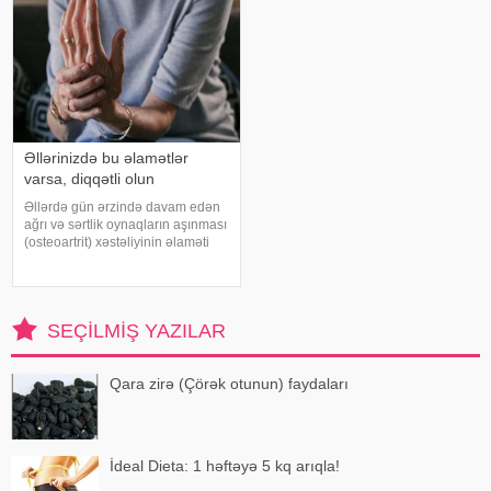
Əllərinizdə bu əlamətlər
varsa, diqqətli olun
Əllərdə gün ərzində davam edən
ağrı və sərtlik oynaqların aşınması
(osteoartrit) xəstəliyinin əlaməti
ola bilər. Bu xəstəlik oynaqları
qoruyan qığırdağın zamanla
nazilməsi və aşınması nəticəsində
yaranır. xəbər verir ki
SEÇILMIŞ YAZILAR
Qara zirə (Çörək otunun) faydaları
İdeal Dieta: 1 həftəyə 5 kq arıqla!