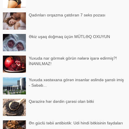
Qadınları orqazma çatdıran 7 seks pozası
Əkiz uşaq doğmaq üçün MÜTLƏQ OXUYUN
Yuxuda nar görmək görün nələrə işarə edirmiş?!
İNANILMAZ!
Yuxuda xəstəxana görən insanlar əslində şanslı imiş
- Səbəb...
Qarazirə hər dərdin çarəsi olan bitki
Ən güclü təbii antibiotik: Udi hindi bitkisinin faydaları