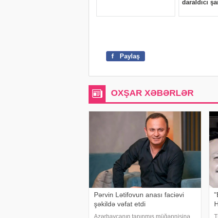
f
Paylaş
OXŞAR XƏBƏRLƏR
Pərvin Lətifovun anası faciəvi
"
şəkildə vəfat etdi
H
Azərbaycanın tanınmış müğənnisinə
T