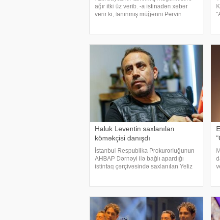
ağır itki üz verib. -a istinadən xəbər
K
verir ki, tanınmış müğənni Pərvin
"
Lətifovun anası Almaz Lətifova bu gün
m
qəfil dünyasını dəyişib. O özlərinə
p
məxsus bağ sahəsində çalışarkən
i
əlinə bata
y
Haluk Leventin saxlanılan
E
köməkçisi danışdı
"
İstanbul Respublika Prokurorluğunun
M
AHBAP Dərnəyi ilə bağlı apardığı
d
istintaq çərçivəsində saxlanılan Yeliz
v
Kaya ifadəsində diqqət çəkən iddialar
a
səsləndirib. xəbər verir ki, yerli KİV-in
v
məlumatına görə, Haluk Leventin
Ş
köməkçis