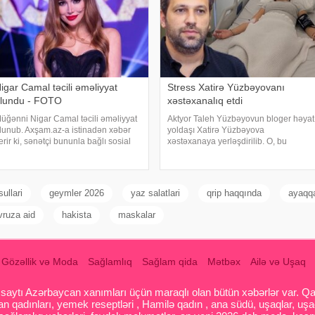
igar Camal təcili əməliyyat
Stress Xatirə Yüzbəyovanı
lundu - FOTO
xəstəxanalıq etdi
üğənni Nigar Camal təcili əməliyyat
Aktyor Taleh Yüzbəyovun bloger həyat
lunub. Axşam.az-a istinadən xəbər
yoldaşı Xatirə Yüzbəyova
erir ki, sənətçi bununla bağlı sosial
xəstəxanaya yerləşdirilib. O, bu
əbəkə hesabında paylaşım edib. O,
barədə sosial media hesabında
azırda reabilitasiya prosesində
paylaşım edib. "Son zamanlar stressə
lduğunu bildirib:. "Bu gün
bağlı olaraq nə düzgün qidalandım,
özlənilmədə
nə düzgün yatdım. Gördü
ullari
geymler 2026
yaz salatlari
qrip haqqında
ayaqqa
vruza aid
hakista
maskalar
Gözəllik və Moda
Sağlamlıq
Sağlam qida
Mətbəx
Ailə və Uşaq
aytı Azərbaycan xanımları üçün maraqlı olan bütün xəbərlər var. Qadin
 qadınları, yemek reseptləri , Hamilə qadın , ana südü, uşaqlar, uşa