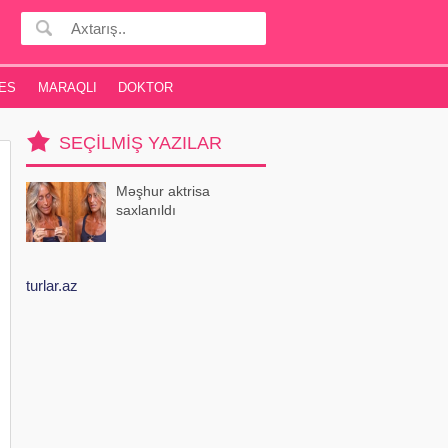
ES
MARAQLI
DOKTOR
SEÇILMIŞ YAZILAR
Məşhur aktrisa
saxlanıldı
turlar.az