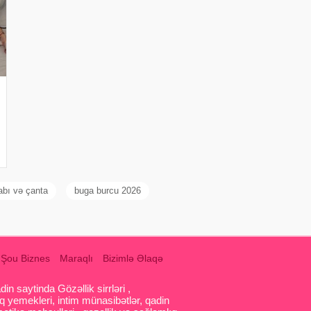
bı və çanta
buga burcu 2026
Şou Biznes
Maraqlı
Bizimlə Əlaqə
 saytinda Gözəllik sirrləri ,
q yemekleri, intim münasibətlər, qadin