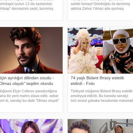
ırmızıgül iyulun 12-də saxlanılan
sahibi İsmayıl Gündoğdu ilə tanınmış
Ahbap" dərnəyinin sədri, tanınmış
aktrisa Zəhra Yılmaz ailə qurmaq
üğənni Haluk Leventlə bağlı
yolunda ilk addımı ataraq
aylaşım edib. xəbər verir ki, Mahsun
nişanlanıblar. . Cütlüyün nişan
nstaqram hesabında bir zamanlar ən
mərasimində incəsənət aləmindən
axı
tanınmış simala
lçin ayrılığın dilindən oxudu -
74 yaşlı Bülənt Ərsoy estetik
Olmaz olaydı" təqdim olundu
etdirdi - Foto
üğənni Elçin Cəfərov yaradıcılığına
Türkiyəli müğənni Bülənt Ərsoy estetik
aha bir yeni mahnı əlavə edib. xəbər
əməliyyat etdirib. Bu barədə sənətçi
erir ki, sənətçi bu dəfə "Olmaz olaydı"
özü sosial şəbəkə hesabında məlumat
dlı mahnısını dinləyicilərin ixtiyarına
verib. 74 yaşlı ifaçı əməliyyatdan
erib. . Bəstənin sözləri Rafael
sonra paylaşdığı fotoya bunları qeyd
abanova, musiqisi is
edib:. "Hörmətli izləyicilərim