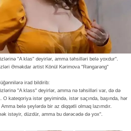
lərinə "A klas" deyirlər, amma təhsilləri belə yoxdur".
özləri Əməkdar artist Könül Kərimova "Rəngarəng"
ğənnilərə irad bildirib:
zlərinə "A klass" deyirlər, amma nə təhsilləri var, də də
 O kateqoriya istər geyimində, istər saçında, başında, hər
. Amma belə şeylərdə bir az diqqətli olmaq lazımdır.
ək istəyir, düzdür, amma bu dərəcədə də yox".