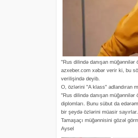
"Rus dilində danışan müğənnilər öz
azxeber.com xəbər verir ki, bu s
verilişində deyib.
O, özlərini "A klass" adlandıran mü
"Rus dilində danışan müğənnilər ö
diplomları. Bunu sübut da edərəm.
bir şeydə özlərini müasir sayırlar
Tamaşaçı müğənnisini gözəl görm
Aysel