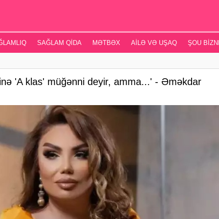
ĞLAMLIQ
SAĞLAM QIDA
MƏTBƏX
AILƏ VƏ UŞAQ
ŞOU BIZN
rinə 'A klas' müğənni deyir, amma...' - Əməkdar