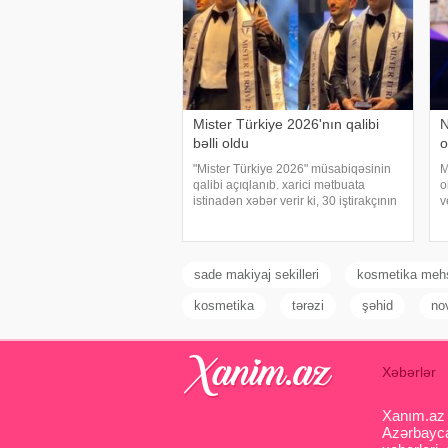
Mister Türkiye 2026'nın qalibi
N
bəlli oldu
o
"Mister Türkiye 2026" müsabiqəsinin
M
qalibi açıqlanıb. xarici mətbuata
o
istinadən xəbər verir ki, 30 iştirakçının
v
mübarizə apardığı finalda Rizenin
ş
Ardeşen rayonundan olan Doğukan
h
Navdar birinci olaraq "Miste
o
g
sade makiyaj sekilleri
kosmetika mehs
kosmetika
tərəzi
şəhid
no
Xəbərlər
Xanım.az s
Azərbaycan