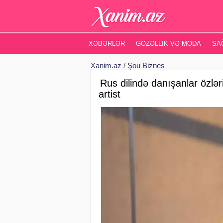
XƏBƏRLƏR
GÖZƏLLIK VƏ MODA
SA
Xanim.az
/
Şou Biznes
Rus dilində danışanlar özlə
artist