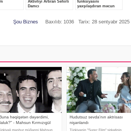
Şou Biznes
Baxılıb: 1036 Tarix: 28 sentyabr 2025
Buna həqiqətən dəyərdimi,
Hudutsuz sevda'nın aktrisası
aluk?" - Mahsun Kırmızıgül
nişanlandı
ürkiyəli məşhur müğənni Mahsun
Türkiyənin "Sureç Film" şirkətinin