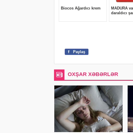
f
Paylaş
OXŞAR XƏBƏRLƏR