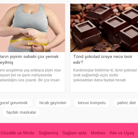
yüksə
arın piyinin səbəbi çox yemək
Tünd şokolad ürəyə necə təsir
eyilmiş
edir?
eni araşdırma yaş artdıqca piyin niyə
Kardioloqlar bildirirlər ki, tünd şokolad
sasən bel və qarın nahiyəsində
ürək sağlamlığı üçün südlü
oplandığını üzə çıxarıb. Bir çox insan
şokoladdan daha faydalı hesab
aşlandıqca çəkisi demək olar ki,
olunur. Bunun əsas səbəbi kakaonun
əyişməsə də, qarın nahiyəsinin
tərkibində olan flavanollar, güclü
öyüdüyünü müşahidə edir. Bu isə
antioksidant maddələrdir. -a istinadən
əkcə esteti
bildirir ki
gozel gorunmek
hicab geyimleri
terxun kompotu
pəhriz diet
faydalı maskalar
Gözəllik və Moda
Sağlamlıq
Sağlam qida
Mətbəx
Ailə və Uşaq