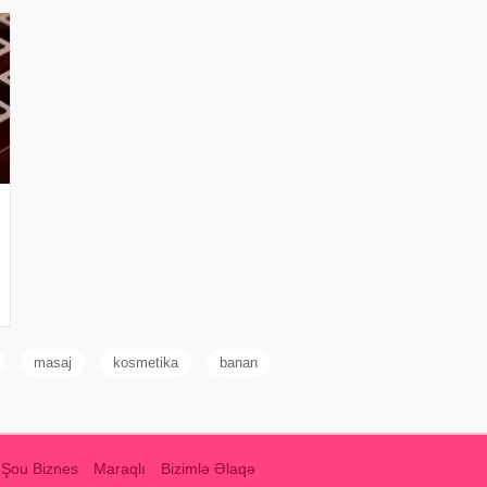
masaj
kosmetika
banan
Şou Biznes
Maraqlı
Bizimlə Əlaqə