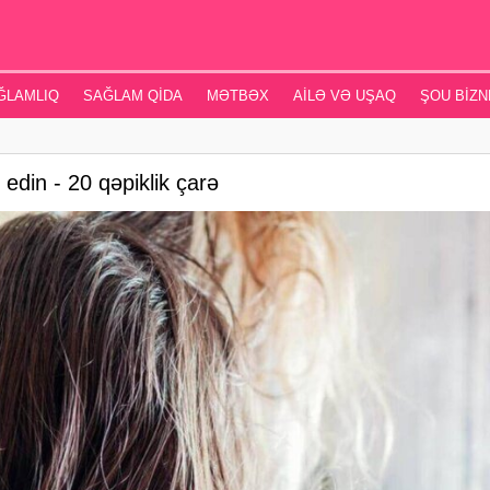
ĞLAMLIQ
SAĞLAM QIDA
MƏTBƏX
AILƏ VƏ UŞAQ
ŞOU BIZN
 edin - 20 qəpiklik çarə