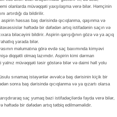
lemi olanlarda müvəqqəti yaxşılaşma verə bilər. Həmçinin
ı artırdığı da bildirilir.
i, aspirin həssas baş dərisində qıcıqlanma, qaşınma və
ütəxəssislər həftədə bir dəfədən artıq istifadənin saçın və
ıxara biləcəyini bildirir. Aspirin qarışığının gözə və ya açıq
hatlıq yarada bilər.
asının məlumatına görə evdə saç baxımında kimyəvi
işə diqqətli olmaq lazımdır. Aspirin kimi dərman
qi yalnız müvəqqəti təsir göstərə bilər və daimi həll yolu
 üsulu sınamaq istəyənlər əvvəlcə baş dərisinin kiçik bir
adədən sonra baş dərisində qıcıqlanma və ya qızartı olarsa
rışdıraraq saç yumaq bəzi istifadəçilərdə fayda verə bilər,
 həftədə bir dəfədən artıq tətbiq edilməməlidir.