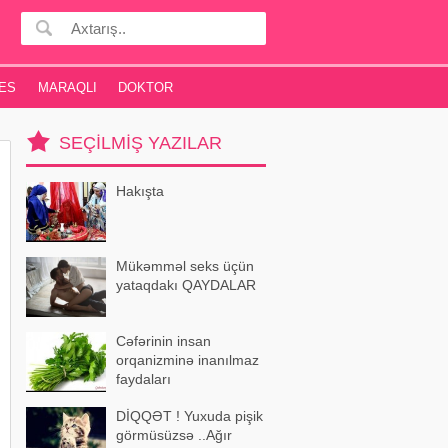
ES
MARAQLI
DOKTOR
SEÇILMIŞ YAZILAR
Hakışta
Mükəmməl seks üçün
yataqdakı QAYDALAR
Cəfərinin insan
orqanizminə inanılmaz
faydaları
DİQQƏT ! Yuxuda pişik
görmüsüzsə ..Ağır