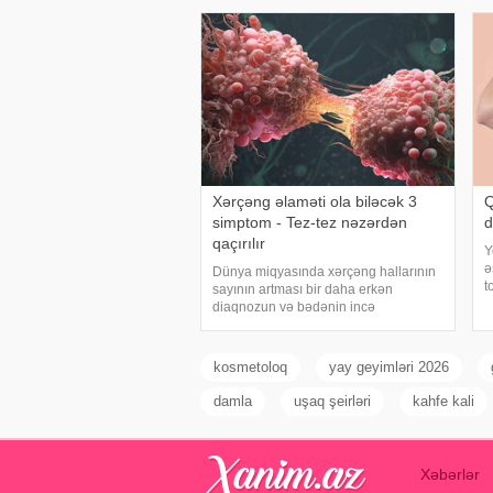
Açıq havad
Xərçəng əlaməti ola biləcək 3
Q
simptom - Tez-tez nəzərdən
d
qaçırılır
Y
ə
Dünya miqyasında xərçəng hallarının
t
sayının artması bir daha erkən
y
diaqnozun və bədənin incə
d
xəbərdarlıq əlamətlərinin düzgün şərh
b
edilməsinin vacibliyini vurğulayır.
t
Məşhur inancın əksinə olaraq,
kosmetoloq
yay geyimləri 2026
xərçəng növləri həmişə ağı
damla
uşaq şeirləri
kahfe kali
Xəbərlər