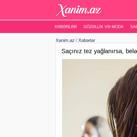
XƏBƏRLƏR
GÖZƏLLIK VƏ MODA
SA
Xanim.az
/
Xəbərlər
Saçınız tez yağlanırsa, belə