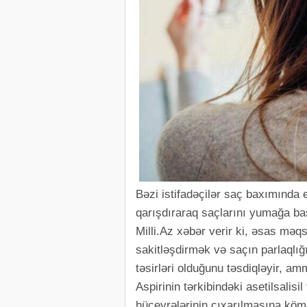
Bəzi istifadəçilər saç baxımında 
qarışdıraraq saçlarını yumağa baş
Milli.Az xəbər verir ki, əsas məqs
sakitləşdirmək və saçın parlaqlığ
təsirləri olduğunu təsdiqləyir, am
Aspirinin tərkibindəki asetilsalis
hüceyrələrinin çıxarılmasına kömə