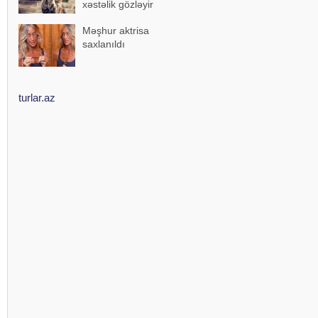
xəstəlik gözləyir
Məşhur aktrisa
saxlanıldı
turlar.az