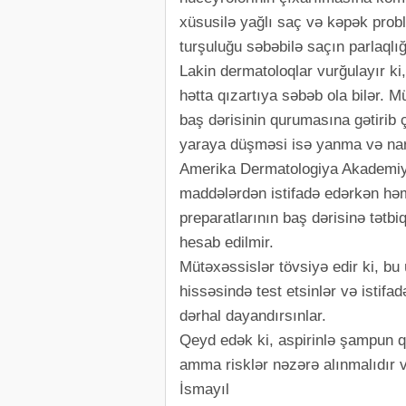
xüsusilə yağlı saç və kəpək prob
turşuluğu səbəbilə saçın parlaqlığın
Lakin dermatoloqlar vurğulayır k
hətta qızartıya səbəb ola bilər. M
baş dərisinin qurumasına gətirib ç
yaraya düşməsi isə yanma və nara
Amerika Dermatologiya Akademiy
maddələrdən istifadə edərkən həm
preparatlarının baş dərisinə tətbi
hesab edilmir.
Mütəxəssislər tövsiyə edir ki, bu
hissəsində test etsinlər və istif
dərhal dayandırsınlar.
Qeyd edək ki, aspirinlə şampun qa
amma risklər nəzərə alınmalıdır və
İsmayıl