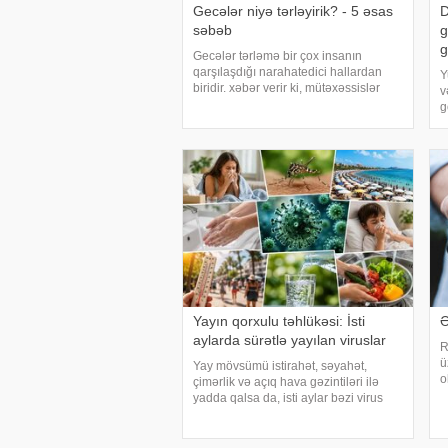
Gecələr niyə tərləyirik? - 5 əsas
D
səbəb
g
g
Gecələr tərləmə bir çox insanın
qarşılaşdığı narahatedici hallardan
Y
biridir. xəbər verir ki, mütəxəssislər
v
bildirirlər ki, bu vəziyyət bəzən sadə
g
səbəblərlə əlaqəli olsa da, bəzi
y
hallarda sağlamlıq problemlərinin
k
əlamət
ş
Yayın qorxulu təhlükəsi: İsti
Ə
aylarda sürətlə yayılan viruslar
R
ü
Yay mövsümü istirahət, səyahət,
o
çimərlik və açıq hava gəzintiləri ilə
v
yadda qalsa da, isti aylar bəzi virus
m
infeksiyalarının yayılması üçün
q
əlverişli şərait yarada bilər. Buna
s
səbəb təkcə yüksək temperatur deyil.