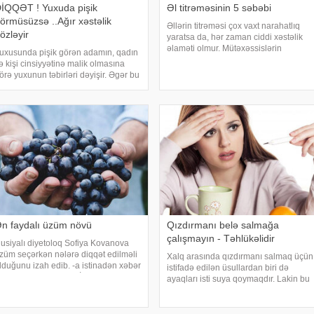
İQQƏT ! Yuxuda pişik
Əl titrəməsinin 5 səbəbi
örmüsüzsə ..Ağır xəstəlik
Əllərin titrəməsi çox vaxt narahatlıq
özləyir
yaratsa da, hər zaman ciddi xəstəlik
əlaməti olmur. Mütəxəssislərin
uxusunda pişik görən adamın, qadın
sözlərinə görə, bəzi hallarda bu
ə kişi cinsiyyətinə malik olmasına
vəziyyət gündəlik faktorlarla bağlı olur
örə yuxunun təbirləri dəyişir. Əgər bu
və aradan qalxa bilər. Fransız
uxunu görən adam bir kişisə, bu
mətbuatın
işinin normal həyatında diqqətsiz bir
əxsiyyətə sahib olduğu, ətrafındak
n faydalı üzüm növü
Qızdırmanı belə salmağa
çalışmayın - Təhlükəlidir
usiyalı diyetoloq Sofiya Kovanova
züm seçərkən nələrə diqqət edilməli
Xalq arasında qızdırmanı salmaq üçün
lduğunu izah edib. -a istinadən xəbər
istifadə edilən üsullardan biri də
erir ki, bu barədə o, AİF.ru nəşrinə
ayaqları isti suya qoymaqdır. Lakin bu
üsahibəsində danışıb. Mütəxəssis
metod hər zaman faydalı hesab
eyd edib ki, tünd rəngdə olan üzüm
edilmir və bəzi hallarda vəziyyəti daha
ortlar
da ağırlaşdıra bilər. xəbər verir ki,