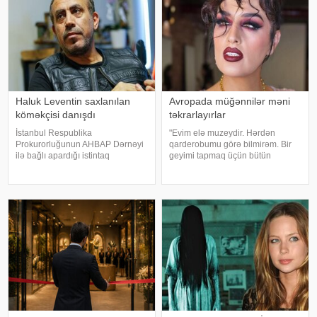
Haluk Leventin saxlanılan
Avropada müğənnilər məni
köməkçisi danışdı
təkrarlayırlar
İstanbul Respublika
"Evim elə muzeydir. Hərdən
Prokurorluğunun AHBAP Dərnəyi
qarderobumu görə bilmirəm. Bir
ilə bağlı apardığı istintaq
geyimi tapmaq üçün bütün
çərçivəsində saxlanılan Yeliz
qutuları, qarderobu boşaltmalı
Kaya ifadəsində diqqət çəkən
oluram. Evim aksessuarlarla da
iddialar səsləndirib. xəbər verir ki,
doludur". axşam.az-a istinadən
yerli KİV-in məlumatına görə,
bildirir ki, bu sözləri Əməkdar artis
Haluk Leventin köməkçis