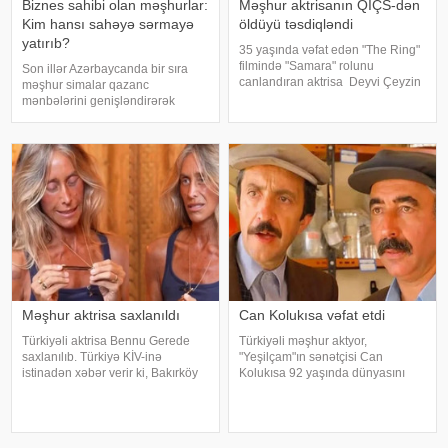
Biznes sahibi olan məşhurlar:
Məşhur aktrisanın QİÇS-dən
Kim hansı sahəyə sərmayə
öldüyü təsdiqləndi
yatırıb?
35 yaşında vəfat edən "The Ring"
filmində "Samara" rolunu
Son illər Azərbaycanda bir sıra
canlandıran aktrisa Deyvi Çeyzin
məşhur simalar qazanc
ölüm səbəbi bəlli olub. xarici
mənbələrini genişləndirərək
mətbuata istinadən xəbər verir ki,
müxtəlif sahələrə sərmayə
Los-Anceles İl Tibbi Ekspertiza
yatırırlar. Onların arasında
İdarəsini
restoran, kafe, geyim, gözəllik və
qida sektorunda fəaliyyət
göstərən, öz adları il
Məşhur aktrisa saxlanıldı
Can Kolukısa vəfat etdi
Türkiyəli aktrisa Bennu Gerede
Türkiyəli məşhur aktyor,
saxlanılıb. Türkiyə KİV-inə
"Yeşilçam"ın sənətçisi Can
istinadən xəbər verir ki, Bakırköy
Kolukısa 92 yaşında dünyasını
Respublika Baş Prokurorluğu
dəyişib. xəbər verir ki, bu haqda
aktrisanın qatıldığı televiziya
Türkiyə KİV məlumat yayıb. Aktyor
proqramında səsləndirdiyi
"Kapıcılar Kralı", "Züğürt Ağa",
fikirlərlə bağlı "ədəbsizlik" ittiham
"Selamsı