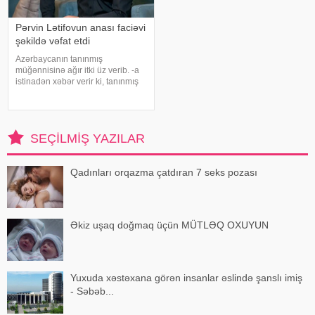
Pərvin Lətifovun anası faciəvi
şəkildə vəfat etdi
Azərbaycanın tanınmış
müğənnisinə ağır itki üz verib. -a
istinadən xəbər verir ki, tanınmış
müğənni Pərvin Lətifovun anası
Almaz Lətifova bu gün qəfil
dünyasını dəyişib. O özlərinə
məxsus bağ sahəsində çalışarkən
SEÇILMIŞ YAZILAR
əlinə bata
Qadınları orqazma çatdıran 7 seks pozası
Əkiz uşaq doğmaq üçün MÜTLƏQ OXUYUN
Yuxuda xəstəxana görən insanlar əslində şanslı imiş
- Səbəb...