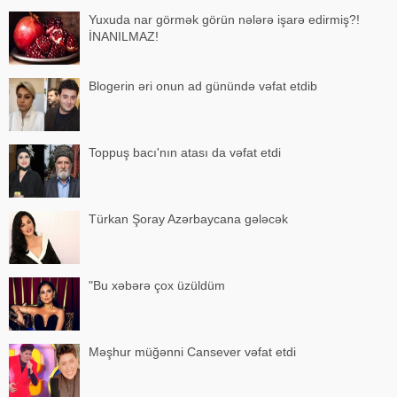
Yuxuda nar görmək görün nələrə işarə edirmiş?!
İNANILMAZ!
Blogerin əri onun ad günündə vəfat etdib
Toppuş bacı'nın atası da vəfat etdi
Türkan Şoray Azərbaycana gələcək
"Bu xəbərə çox üzüldüm
Məşhur müğənni Cansever vəfat etdi