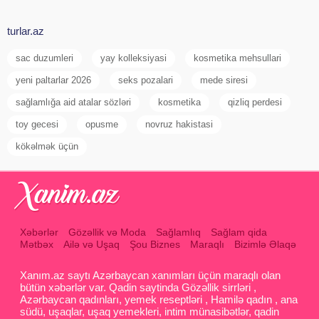
turlar.az
sac duzumleri
yay kolleksiyasi
kosmetika mehsullari
yeni paltarlar 2026
seks pozalari
mede siresi
sağlamlığa aid atalar sözləri
kosmetika
qizliq perdesi
toy gecesi
opusme
novruz hakistasi
kökəlmək üçün
Xəbərlər
Gözəllik və Moda
Sağlamlıq
Sağlam qida
Mətbəx
Ailə və Uşaq
Şou Biznes
Maraqlı
Bizimlə Əlaqə
Xanım.az saytı Azərbaycan xanımları üçün maraqlı olan
bütün xəbərlər var. Qadin saytinda Gözəllik sirrləri ,
Azərbaycan qadınları, yemek reseptləri , Hamilə qadın , ana
südü, uşaqlar, uşaq yemekleri, intim münasibətlər, qadin