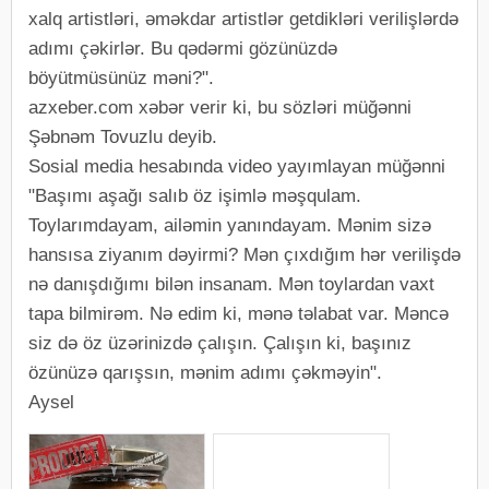
xalq artistləri, əməkdar artistlər getdikləri verilişlərdə
adımı çəkirlər. Bu qədərmi gözünüzdə
böyütmüsünüz məni?".
azxeber.com xəbər verir ki, bu sözləri müğənni
Şəbnəm Tovuzlu deyib.
Sosial media hesabında video yayımlayan müğənni
"Başımı aşağı salıb öz işimlə məşqulam.
Toylarımdayam, ailəmin yanındayam. Mənim sizə
hansısa ziyanım dəyirmi? Mən çıxdığım hər verilişdə
nə danışdığımı bilən insanam. Mən toylardan vaxt
tapa bilmirəm. Nə edim ki, mənə təlabat var. Məncə
siz də öz üzərinizdə çalışın. Çalışın ki, başınız
özünüzə qarışsın, mənim adımı çəkməyin".
Aysel