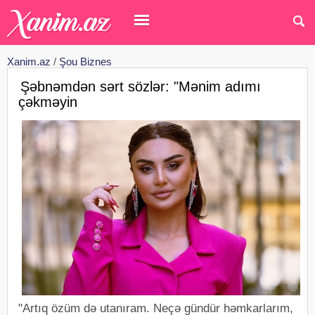
Xanim.az
/
Şou Biznes
Şəbnəmdən sərt sözlər: "Mənim adımı
çəkməyin
"Artıq özüm də utanıram. Neçə gündür həmkarlarım,