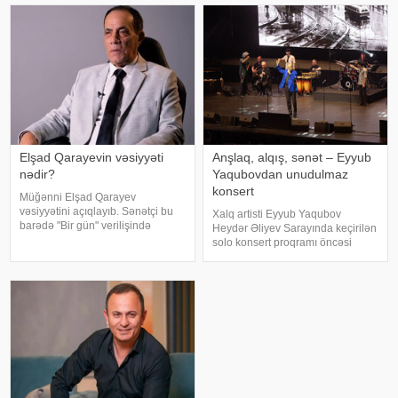
Elşad Qarayevin vəsiyyəti
Anşlaq, alqış, sənət – Eyyub
nədir?
Yaqubovdan unudulmaz
konsert
Müğənni Elşad Qarayev
vəsiyyətini açıqlayıb. Sənətçi bu
Xalq artisti Eyyub Yaqubov
barədə "Bir gün" verilişində
Heydər Əliyev Sarayında keçirilən
danışıb. "Hər dəfə rayona gələndə
solo konsert proqramı öncəsi
qardaşlarımın məzarını ziyarət
media nümayəndələrinin
edirəm. Bu dünyadan hamımız
suallarını cavablandırıb,
köçəcəyik. Amma köçməyin d
yaradıcılığı və konsertlə bağlı
fikirlərini bölüşüb. xəbər verir ki,
sənətkarın sözlərin