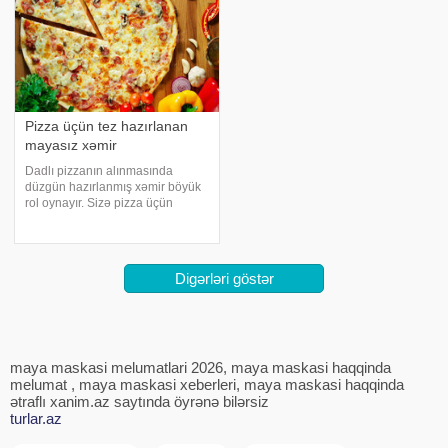
Pizza üçün tez hazırlanan
mayasız xəmir
Dadlı pizzanın alınmasında
düzgün hazırlanmış xəmir böyük
rol oynayır. Sizə pizza üçün
mayasız xəmir reseptini təqdim
edirik. Əsl italyan pizzası məhz
belə mayasız xəmirdən hazırlanır.
İnqrediyentlər:. - 1,5 stəkan un.
Digərləri göstər
maya maskasi melumatlari 2026, maya maskasi haqqinda
melumat , maya maskasi xeberleri, maya maskasi haqqinda
ətraflı xanim.az saytında öyrənə bilərsiz
turlar.az