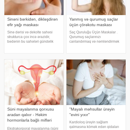
Sinəni bərkidən, dikləşdirən
Yanmış və qurumuş saçlar
efir yağı maskası
üçün çörəkotu maskası
Sinə dərisi və dekolte sahəsi
Saç Quruluğu Üçün Maskalar .
strukturca çox incə ərazidir,
Qurumuş saçlarınızı
bədənin bu sahələri gündəlik
canlandırmaq və nəmləndirmək
qulluğa ehtiyac duyur. Bu çətin
üçün bitki mənşəli maskalardan
məsələ üçün tərkibində
faydalana bilərsiniz. Saç boyası
nəmləndirici, regenerasiya və
və fen əməliyyatları nəticəsində
dərinin qəfəsini tonuslaşdırması
saçlarınız quruyur və yanır.
üçün müxtəli
Qurumuş saçları
Süni mayalanma qorxusu
"Mayalı məhsullar ürəyin
aradan qalxır - Həkim
"evini yıxır"
hormonlarla bağlı mifləri
Kardioloq ürəyin sağlam
qırdı
qalmasına kömək edən qidaları
Ekstrakorporal mayalanma (süni