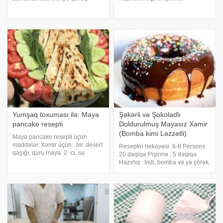
vasitəsidir. Mayadan
maddədir. Bu maya deyil. Belə
hazırlanan maska ​​dərini
mayadan hazırlanılmış çörəklə
tamamilə yeniləyir, məsamələri
təbii mayadan hazırlanılmış
təmizləyərək cildin nəfəs
çörəyin arasında çox fərq vardır.
almasına yardımçı olur və
Süni maya ilə bi
tərkibindək
Yumşaq toxuması ilə: Maya
Şəkərli və Şokoladlı
pancake resepti
Doldurulmuş Mayasız Xəmir
(Bomba kimi Ləzzətli)
Maya pancake resepti üçün
maddələr. Xəmir üçün:. bir. desert
Reseptin hekayəsi. 6-8 Persons
qaşığı. quru maya. 2 -ci. su
20 dəqiqə Pişirmə , 5 dəqiqə
şüşəsi. ilıq su. 2 -ci. çay qaşığı.
Hazırlıq . İndi, bomba və ya çörək,
duz. bir. çay qaşığı. şəkər tozu. 5-
mayalanmadan tez hazırlaya
5.5. su şüşəsi. Şöhrət. Daxili
biləcəyiniz möhtəşəm bir dad
üçün:. 2 -ci. böyük ölçü. kartof
istədiyiniz zaman reseptə gəlin!.
Şəkər və Şokoladlı Doldurulmuş
May