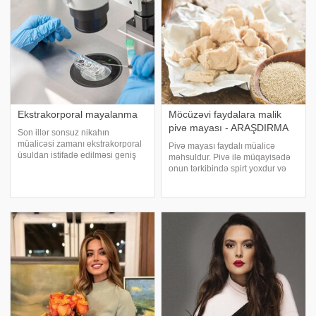
Ekstrakorporal mayalanma
Möcüzəvi faydalara malik
pivə mayası - ARAŞDIRMA
Son illər sonsuz nikahın
müalicəsi zamanı ekstrakorporal
Pivə mayası faydalı müalicə
üsuldan istifadə edilməsi geniş
məhsuldur. Pivə ilə müqayisədə
yayılmışdır. Ekstrakorporal
onun tərkibində spirt yoxdur və
mayalanma orqanizmdən kənar
bu səbəbdən pivə mayasını həm
ositlərin mayalandırılması və
böyüklər, həm də uşaqlar qəbul
uşaqlıq boşluğuna
edə bilər. Cücərdilmiş buğda və
köçürülməsidir. Ekstrakorpora
mayaotundan hazırlanan pivə
mayası ta