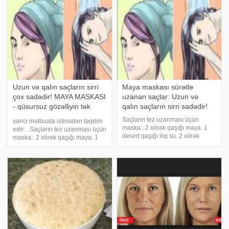
istifadə etdiyi bu canlı göbələk
istifadə etdiyi bu canlı göbələk
növü, əslində dəri üçün
növü, əslində dəri üçün
əvəzedilməz bi
əvəzedilməz bi
Uzun və qalın saçların sirri
Maya maskası sürətlə
çox sadədir! MAYA MASKASI
uzanan saçlar: Uzun və
- qüsursuz gözəlliyin tək
qalın saçların sirri sadədir!
çarəsi!
Saçların tez uzanması üçün
xarici mətbuata istinadən təqdim
maska:. 2 xörək qaşığı maya. 1
edir: . Saçların tez uzanması üçün
desert qaşığı ilıq su. 2 xörək
maska:. 2 xörək qaşığı maya. 1
qaşığı soğan suyu. 1 xörək qaşığı
desert qaşığı ilıq su. 2 xörək
badam yağı. 1 xörək qaşığı
qaşığı soğan suyu. 1 xörək qaşığı
qaraçörəkotu yağı. Hazırlanması
badam yağı. 1 xörək qaşığı
və istifadəsi:. Maya suyun içində
qaraçörəkotu yağı. Hazırlanmas
əridildikdə