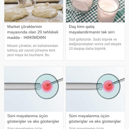
Market çörəklərinin
Daş kimi qatiq
mayasında olan 20 təhlükəli
mayalandirmanin tək sirri
maddə - HƏKİMDƏN
Süd götürürük. Südü bişirək və
DƏHŞƏT
dalğalandıqdan sonra zəif atəşdə
Müasir çörəklər, ən bahalısından
10 dəqiqə daha bişiririk.
tutmuş adi zavod çörəyinə kimi
Beləliklə, südümüz bir az
yeni maya ilə hazırlanır. Bu
qatılaşacaq-artıq suyu
mayadan hazırlanmış çörəyi
buxarlaşacaq. Qatıq edəcəyimiz
yedikdə, o bizim qanımıza
südü bir az soyudaq. Barmağımız
keçərək, çoxalmağa başlayır və
yanmayanda süd hazırdır
bizim vitamin, mineral, zülal
ehtiyatımızı dağıdır
Süni mayalanma üçün
Süni mayalanma üçün
göstərişlər və əks göstərişlər
göstərişlər və əks göstərişlər
Süni mayalanma üçün
Süni mayalanma üçün