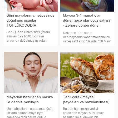
Süni mayalanma nəticəsində
Mayası 3-4 manat olan
doğulmuş uşaqlar
dönər necə olur ucuz satılır?
TƏHLÜKƏDƏDİR
- Zəhərə dönən dönər
ARAŞDIRMASI
Ben-Qurion Universiteti (İsrail)
Dekabrın 13-ü səhər
alimləri 1991-2014-cu illər
Azərbaycanın xəbər məkanını bu
arasında doğulmuş uşaqların
xəbər zəbt etdi: "Bakıda, "28 May"
sağlamlıqla bağlı olan
metrostansiyası yaxınlığında
məlumatlarını təhlil etdidən sonra
yerləşən "Dönər Market"də
belə nəticəyə gəliblər ki, süni
zəhərlənmə baş verib". Həmin
mayalanma nəticəsində dünyaya
ərazidə dönər alan
gələn uşaqlard
Mayadan hazırlanan maska
Təbii çörək mayası
ilə dərinizi yeniləyin
(faydaları və hazırlanılması)
Un məhsullarını qabartmaq üçün
Bu gün hamımızın yediyi
istifadə olunan maya eyni
çörəklərin mayası süni üsulla
zamanda təbii dəriyə qulluq
hazırlanılmış, kimyəvi bir