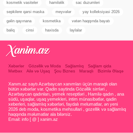
kosmetik vasiteler
hamiləlik
sac duzumleri
sepkilere qarsi maska
meyvələr
yay kolleksiyasi 2026
gəlin qayınana
kosmetika
vətən haqqında bayatı
baliq
cinsi
haxisda
laylalar
Xəbərlər
Gözəllik və Moda
Sağlamlıq
Sağlam qida
Mətbəx
Ailə və Uşaq
Şou Biznes
Maraqlı
Bizimlə Əlaqə
Xanım.az saytı Azərbaycan xanımları üçün maraqlı olan
bütün xəbərlər var. Qadin saytinda Gözəllik sirrləri ,
Azərbaycan qadınları, yemek reseptləri , Hamilə qadın , ana
südü, uşaqlar, uşaq yemekleri, intim münasibətlər, qadin
xeberleri, sağlamlıq xəbərləri, faydalı melumatlar, ən yeni
2026 deb moda, kosmetika mehsullari , gozellik və sağlamlıq
haqqında məlumatlar ala bilərsiz.
Email: info [ @ ] xanim.az