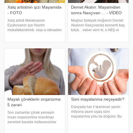
Xalq artistinin qızı Mayamidə
Demet Akalın: Mayamidən
- FOTO
sonra Naxçıvan ... - VİDEO
Xalq artisti Mələkxanım
Məşhur türkiyəli müğənni Demet
Eyubovanın qızı Nəzrin
Akalının Naxçıvanda konserti baş
mükafatlandırılıb. olay-a istinadən
tutub. . xəbər verir ki, o ABŞ-ın
xəbər verir ki, bu barədə sənətçi
Mayami şəhərindən sonra ilk
instaqramda məlumat yayıb. O
dəfə Naxçıvanda yüksək
bildirib ki, rəssam qızı Mayamidə
qonaqpərvərliklə qarşılandığını
keçirilən sərgidə iştirak edib:.
bildirib. Müğənni təşkilatçılara və
"Qızı
muxta
Mayalı çörəklərin orqanizmə
Süni mayalanma neçəyədir?
5 zərəri
Dünyada hər il təxminən yarım
milyona yaxın uşaq süni
Son zamanlar çörək yeməyin
mayalanma yolu ilə doğulur. Bu
insan orqanizminə inanılmaz
isə sonsuzluq hallarının artması
zərərləri barədə mütəxəssislər
ilə bağlıdır. Dünyada, eləcə də
həyəcan təbili çalır. Xüsusilə də
Azərbaycanda hər on nəfərdən
sənaye mayası ilə hazırlanan