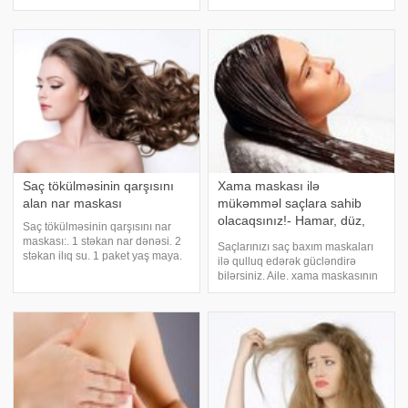
hazırlanması olduqca sadədir.
1) 30 qr mayanı 1 xörək qaşığı
Yarım yemək qaşığı qatığı yarım
suda həll edin, ona 2 xörək qaşığı
yemək qaşığı yaş maya ilə
istiot əlavə edin. Saçlara çəki
yaxşıca qarışdırın. B
Saç tökülməsinin qarşısını
Xama maskası ilə
alan nar maskası
mükəmməl saçlara sahib
olacaqsınız!- Hamar, düz,
Saç tökülməsinin qarşısını nar
dolaşıqsız və inanılmaz
maskası:. 1 stəkan nar dənəsi. 2
Saçlarınızı saç baxım maskaları
parıltı
stəkan ilıq su. 1 paket yaş maya.
ilə qulluq edərək gücləndirə
1 ç/q toz acı bibər. 1 y/q bal. 1 ç/q
bilərsiniz. Aile. xama maskasının
hind yağı. Hazırlanması. Bütün
hazırlanmasını təqdim edir.
ərzaqları bir bankanın içinə
Ərzaqlar:. ½ paket yaş maya. 1
qoyaraq ağızını yaxşıca bağlayın
çay qaşığı fındıq yağı. 1 çay
qaşığı sızma zeytun yağı. 1 çay
qaşığ