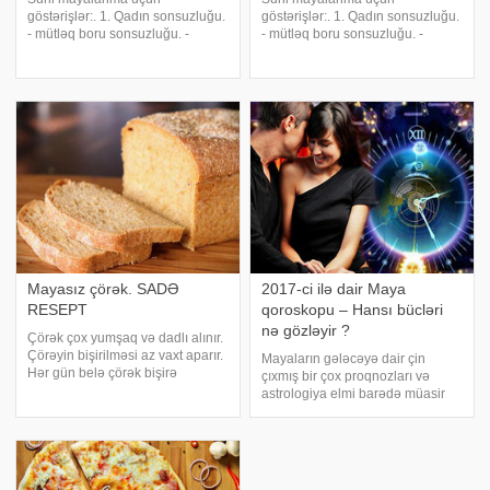
göstərişlər:. 1. Qadın sonsuzluğu.
göstərişlər:. 1. Qadın sonsuzluğu.
- mütləq boru sonsuzluğu. -
- mütləq boru sonsuzluğu. -
endometriozla şərtləşmiş
endometriozla şərtləşmiş
sonsuzluq. - endokrin sonsuzluq.
sonsuzluq. - endokrin sonsuzluq.
- qeyri-müəyyən etiologiyalı
- qeyri-müəyyən etiologiyalı
sonsuzluq. - servikal amillə
sonsuzluq. - servikal amillə
şərtlənmiş sonsuzluq
şərtlənmiş sonsuzluq
Mayasız çörək. SADƏ
2017-ci ilə dair Maya
RESEPT
qoroskopu – Hansı bücləri
nə gözləyir ?
Çörək çox yumşaq və dadlı alınır.
Çörəyin bişirilməsi az vaxt aparır.
Mayaların gələcəyə dair çin
Hər gün belə çörək bişirə
çıxmış bir çox proqnozları və
bilərsiniz. 1 belə çörək 4
astrologiya elmi barədə müasir
nəfərdən ibarət olan ailəyə 1
elmi belə mat qoyan bilgiləri hər
günə kifayət edir. İstənilən undan
zaman diqqət mərkəzində olub.
istifadə edə bilərsiniz. Tamdənl
Mayaların 2017-ci ilə Xoruz ilinə
dair proqnozlarını təqdim edirik