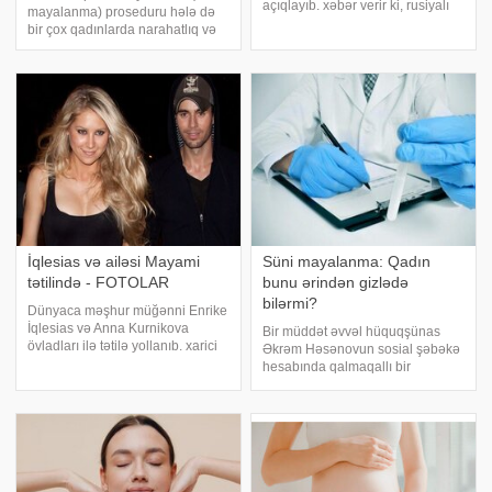
açıqlayıb. xəbər verir ki, rusiyalı
mayalanma) proseduru hələ də
kardioloq Anton
bir çox qadınlarda narahatlıq və
Vaxlyaev gündəlik qidalanmada
qorxu yaradır. Xüsusilə
daha çox təzə tərəvəz, meyvə və
hormonlarla bağlı yayılan miflər
göyərtiyə yer verilməsini tövsiyə
bu prosesə qarşı əksəriyyətin
edib. "Kaliuml
həyəcanını artırır. bildirir ki,
rusiyal
İqlesias və ailəsi Mayami
Süni mayalanma: Qadın
tətilində - FOTOLAR
bunu ərindən gizlədə
bilərmi?
Dünyaca məşhur müğənni Enrike
İqlesias və Anna Kurnikova
Bir müddət əvvəl hüquqşünas
övladları ilə tətilə yollanıb. xarici
Əkrəm Həsənovun sosial şəbəkə
mətbuata istinadən xəbər verir ki,
hesabında qalmaqallı bir
cütlük tətil zamanı kameralara tuş
məhkəmə işi barədə paylaşım
gəlib. Ailənin yaxta gəzintisindən
etmiş və mövzu ciddi müzakirələr
fotolar internetdə yayılıb
doğurmuşdu. Onun sözlərinə
görə, xanımı ilə süni
mayalanmaya gedən kişi 7 i