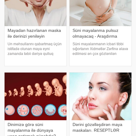
Mayadan hazırlanan maska
Süni mayalanma pulsuz
ilə dərinizi yeniləyin
olmayacaq - Araşdırma
Un məhsullarını qabartmaq üçün
Süni mayalanmanın icbari tibbi
istifadə olunan maya eyni
sığortanın Xidmətlər Zərfinə əlavə
zamanda təbii dəriyə qulluq
edilməsi ən çox gözlənilən
vasitəsidir. Mayadan
qərarlardan biridir. Bununla bağlı
hazırlanan maska ​​dərini
təkliflər səsləndirilsə də, agentlik
tamamilə yeniləyir, məsamələri
hələ ki, bunun planda olmadığını
təmizləyərək cildin nəfəs
bildirir. Azərbaycand
almasına yardımçı olur və
tərkibindək
Dinimizə görə süni
Dərini gözəlləşdirən maya
mayalanma ilə dünyaya
maskaları. RESEPTLƏR