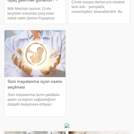
uşaq gətirmək günahdır? -
Çörək mayası dəriyə çox müsbət
Rəy
təsir edir - yumşaldır,
Milli Məclisin iyunun 13-də
cavanlaşdırır, təravətləndirir. Bu
keçirilən iclasında çıxış edən
səbəbdən mayanı bir çox
millət vəkili Qənirə Paşayeva
kosmetik maskaların tərkibində
Azərbaycanda sonsuzluq
istifadə edirlər. Sizə maya
hallarının sayının gün keçdikcə
maskalarını təqdim edirik:. - 1
artdığını diqqətə çatdırıb. Millət
xörək qaşığı may
vəkili "Reproduktiv sağlamlıq
haqqında"
Süni mayalanma üçün vaxtın
seçilməsi
Süni mayalanma lazım gəldikdə
qadın və kişinin sağlamlığının
diqqətli müayinəyə ehtiyacı
olduğu kimi, süni mayalanma
üçün vaxtın seçilməsi də önəmli
faktorlardan biridir. Ovulyasiyanın
dəqiq vaxtının
müəyyənləşdirilməsi mümkü