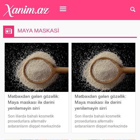
MAYA MASKASI
Mətbəxdən gələn gözəllik:
Mətbəxdən gələn gözəllik:
Maya maskası ilə dərini
Maya maskası ilə dərini
yeniləməyin sirri
yeniləməyin sirri
Son illərdə bahalı kosmetik
Son illərdə bahalı kosmetik
prosedurlara alternativ
prosedurlara alternativ
axtaranların diqqət mərkəzində
axtaranların diqqət mərkəzində
olan bir vasitə var: Maya. Bir çox
olan bir vasitə var: Maya. Bir çox
insanın sadəcə xəmir işlərində
insanın sadəcə xəmir işlərində