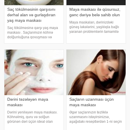
Saç tökülməsinin qarşısını
Maya maskası ilə qüsursuz,
dərhal alan və gurlaşdıran
gənc dəriyə belə sahib olun
yaş maya maskası
Maya maskaları, dərinizdəki
günəş ləkələrini, yaşlılıqla bağlı
Saç tökülməsinə qarşı yaş maya
yaranan problemlərin tamamilə
maskası . Saçlarımızın köhnə
qarşısını alır. Bitki mənşəli
dolğunluğuna qovuşması və
materiallarla hazırlanan maya
yazın təsiriylə tökülənlər yerinə
maskası dərinizin yağ nisbətini
yeni köklərin çıxması üçün 2
normallaşdıraraq sızanaq
dənə praktik təklifimiz var. Saç və
problemini
saqqal bölgəsindəki köhnəlmiş
köklə
Dərini təzələyən maya
Saçların uzanması üçün
maskası
maya maskası
Dərini yeniləyən maya maskası.
Əgər saçlarınızın tezliklə
Köhnəlmiş, quru və solğun
uzanmasını istəyirsinizsə,
görünən dəri üçün ideal olan
aşağıdakı reseptlərdən 1-ni seçin
qatıqlı maya maskasının
və onu həftədə 1 dəfə tətbiq edin.