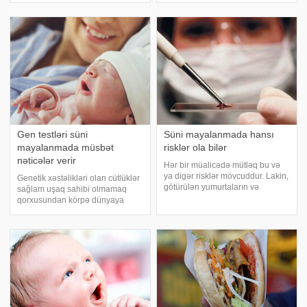
birinin sonsuzluqdan əziyyət
çörəyin zərərələrinin olduqca çox
çəkdiyi barəd
olduğu bildirirlir. Bəs bütün bu
söylənənlə
Gen testləri süni
Süni mayalanmada hansı
mayalanmada müsbət
risklər ola bilər
nəticələr verir
Hər bir müalicədə mütləq bu və
ya digər risklər mövcuddur. Lakin,
Genetik xəstəlikləri olan cütlüklər
götürülən yumurtaların və
sağlam uşaq sahibi olmamaq
spermaların laboratoriya şəraitinə
qorxusundan körpə dünyaya
mayalandırılaraq qadına
gətirmək fikrini təxirə salırlar.
köçürülməsi yolu ilə həyata
Bununla belə, inkişaf edən
keçirilən süni mayalanma
texnologiya və tibbdə irəliləyişlər
müalicəsi zaman
hamiləlik zamanı və hamiləlikdən
sonr