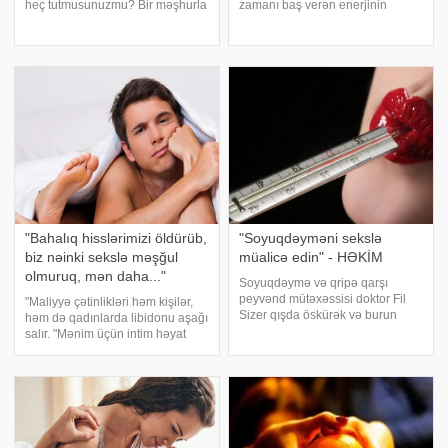
heç tutmusunuzmu? Bir məşhurla
zamanı baş verən enerjinin
cinsi əlaqədə olmaq xəyalı
ötürülməsi cinsi əlaqə bitdikdən
inanılmaz dərəcədə canlı görünə
sonra da davam edir". -a
bilər, sanki bir kino ulduzu və ya
istinadən bildirir ki, intim
sənətçi yanınızdadır. Belə yuxula
münasibətlər üzrə məsləhətçi
Holl
"Bahalıq hisslərimizi öldürüb,
"Soyuqdəyməni sekslə
biz nəinki sekslə məşğul
müalicə edin" - HƏKİM
olmuruq, mən daha..."
Soyuqdəymə və qripə qarşı
peyvənd mütəxəssisi doktor Fil
"Maliyyə çətinlikləri həm kişilər,
Sizer qışda öskürək və burun
həm də qadınlarda libidonu aşağı
axmasından əziyyət çəkən
salır. "Mənim üçün intim həyat
insanlara daha çox cinsi əlaqədə
bütün bəlaların dərmanıdır, kimsə
olmağı tövsiyə edib. xarici
hər şeyi unutmaq üçün şərab işir,
mediaya istinadla bildirir ki, cinsi
kimsə sekslə məşğul olur.
əlaqə zaman
Qiymətlərin yüksə