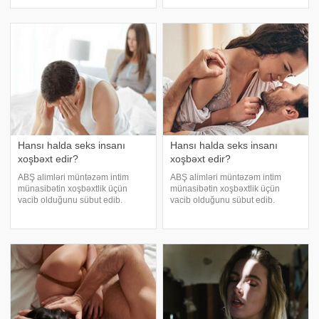
edilir. Fiziki və psixoloji
edilir. Fiziki və psixoloji
yorğunluq, həyat keyfiyyətindəki
yorğunluq, həyat keyfiyyətindəki
dəyişikliklər də cinsi istəyin
dəyişikliklər də cinsi istəyin
dəyişməsinə səbəb ola bilər"
dəyişməsinə səbəb ola bilər"
Hansı halda seks insanı
Hansı halda seks insanı
xoşbəxt edir?
xoşbəxt edir?
ABŞ alimləri müntəzəm intim
ABŞ alimləri müntəzəm intim
münasibətin xoşbəxtlik üçün
münasibətin xoşbəxtlik üçün
vacib olduğunu sübut edib.
vacib olduğunu sübut edib.
"Medicina"ya istinadən xəbər
"Medicina" xəbər verir ki, sorğuda
verir ki, sorğuda 300 könüllünün
300 könüllünün intim həyatı və
intim həyatı və razılıq hissi
razılıq hissi araşdırılıb. Məlum
araşdırılıb. Məlum olub ki,
olub ki, həyatlarında mütəmad
həyatlarınd