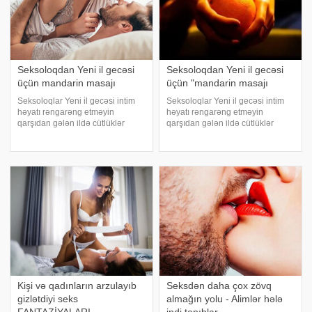
Seksoloqdan Yeni il gecəsi
Seksoloqdan Yeni il gecəsi
üçün mandarin masajı
üçün "mandarin masajı
Seksoloqlar Yeni il gecəsi intim
Seksoloqlar Yeni il gecəsi intim
həyatı rəngarəng etməyin
həyatı rəngarəng etməyin
qarşıdan gələn ildə cütlüklər
qarşıdan gələn ildə cütlüklər
arasında münasibətləri yeni
arasında münasibətləri yeni
müstəviyə çıxardığını bildirir. -a
müstəviyə çıxardığını bildirir. Əgər
istinadən xəbər verir ki, əgər yeni
yeni il gecəsindən sonra yeyib-
il gecəsindən sonra yeyib-
içməkdən enerjiniz qalsa, bayram
içməkdə
inti
Kişi və qadınların arzulayıb
Seksdən daha çox zövq
gizlətdiyi seks
almağın yolu - Alimlər hələ