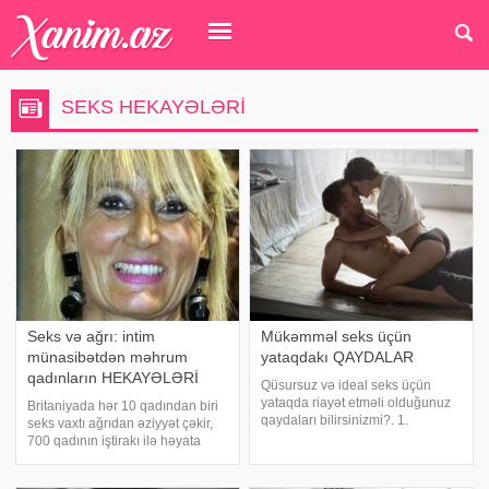
SEKS HEKAYƏLƏRI
Seks və ağrı: intim
Mükəmməl seks üçün
münasibətdən məhrum
yataqdakı QAYDALAR
qadınların HEKAYƏLƏRİ
Qüsursuz və ideal seks üçün
yataqda riayət etməli olduğunuz
Britaniyada hər 10 qadından biri
qaydaları bilirsinizmi?. 1.
seks vaxtı ağrıdan əziyyət çəkir,
Gigiyena. Qadını məmnun etmək
700 qadının iştirakı ilə həyata
üçün aşağıdakıları tətbiq etmək
keçirilmiş araşdırmada deyilir. Bu
lazımdır:. - Düzgün şəkildə
haqqda -a istinadən xəbər verir.