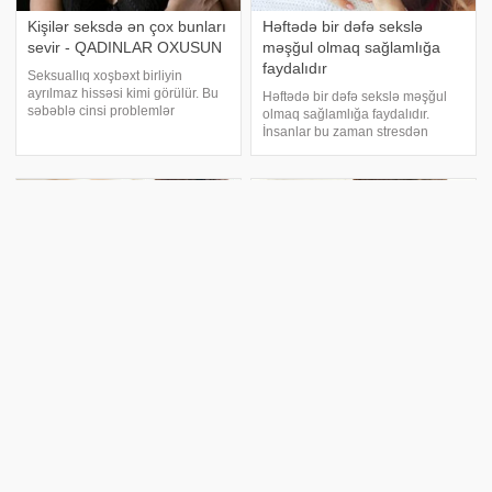
Kişilər seksdə ən çox bunları
Həftədə bir dəfə sekslə
sevir - QADINLAR OXUSUN
məşğul olmaq sağlamlığa
faydalıdır
Seksuallıq xoşbəxt birliyin
ayrılmaz hissəsi kimi görülür. Bu
Həftədə bir dəfə sekslə məşğul
səbəblə cinsi problemlər
olmaq sağlamlığa faydalıdır.
danışaraq və ya mütəxəssisə
İnsanlar bu zaman stresdən
müraciət edərək həll edilməlidir.
müəyyən qədər uzaq olurlar.
Seksuallığa yanaşmaların oxşar
"Medicina"-ya istinadən xəbər
olduğu düşünülsə də,
verir ki, "Archives of Sexual
araşdırmalar qadın v
Behavior" jurnalında dər
İdeal cinsi münasibət üçün
Bu meyvələr seks
vaxtı necə seçməli? –
hormonlarının sayını
Seksoloqdan açıqlama
yüksəldir
İdeal münasibət üçün ən ideal
Keçibuynuzu. Az sayda və zəif
vaxtı seçmək üçün bəzi nüanslar
olan spermalara güclü təsiredici
var. xəbər verir ki, həkim seksoloq
vasitədir. Keçibuynuzu spermanın
Yelena Malaxova ideal əlaqə
sayını artırır, onların hərəkətlilik