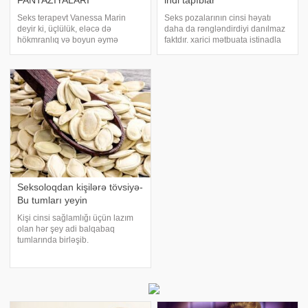
FANTAZİYALARI
indi tapıblar
Seks terapevt Vanessa Marin
Seks pozalarının cinsi həyatı
deyir ki, üçlülük, eləcə də
daha da rəngləndirdiyi danılmaz
hökmranlıq və boyun əymə
faktdır. xarici mətbuata istinadla
təcrübələri hər iki cinsin ən çox
bildirir ki, alimlər cinsi əlaqə
yayılmış erotik fantaziyalarıdır. -
zamanı pikk hədd hesab edilən
a istinadla bildirir ki, Marinin
orqazm səviyyəsinə daha tez
sözlərinə görə, bir çox insanlar
çatmaq üçün üz-üzə olan
üçlülər
pozaları
Seksoloqdan kişilərə tövsiyə-
Bu tumları yeyin
Kişi cinsi sağlamlığı üçün lazım
olan hər şey adi balqabaq
tumlarında birləşib.
"Medicina" xəbər verir ki, rusiyalı
seksoloq Şevçenko kişilər üçün
bir çox vitamin və mineralların
zəruri olduğunu bildirib və çıxı