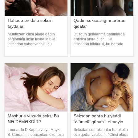
Həftədə bir dəfə seksin
Qadın seksuallığını artıran
faydaları
qidalar
Müntəzəm cinsi əlaqə qadın
Düzgün qidalanma qadınlarda
sağlamlığı üçün faydalıdır. -a
ehtirası artıra bilər. . -a
istinadən xəbər verir ki, bu
istinadən bildirir ki, bu barədə
barədə Ostindəki Texas
dietoloq Yekaterina Censen
Universitetinin alimləri araşdırma
danışıb. Onun sözlərinə görə, 36
aparıb. Mütəxəssislərin fikrincə,
yaşdan yuxarı qadınlar istehlak
həftədə bir dəfə cinsi əlaqə
olunan məhsullara xüsusi diqqət
qadınların fizik
yetirməlidirlər
Məşhurla yuxuda seks: Bu
Seksdən sonra bu yeddi
NƏ DEMƏKDİR?
"ölümcül günah"ı etməyin
Leonardo DiKaprio və ya Maykl
Seksdən sonrakı anlar hərəkətin
B. Cordan ilə öpüşərkən özünüzü
özü qədər vacibdir. . "Cinsi əlaqə