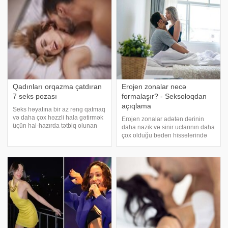
yuyunmaq lazımdır ki, heç bir
Bunun səbəbi həm fiziki, həm də
yerindən iy gəlməsin
psixoloji ola bilər. Bi
Qadınları orqazma çatdıran
Erojen zonalar necə
7 seks pozası
formalaşır? - Seksoloqdan
açıqlama
Seks həyatına bir az rəng qatmaq
və daha çox həzzli hala gətirmək
Erojen zonalar adətən dərinin
üçün hal-hazırda tətbiq olunan
daha nazik və sinir uclarının daha
mövqeləri bir az modifikasiya
çox olduğu bədən hissələrində
etmək lazımdır. Budur, qadınların
yerləşir, lakin bəzən bu zonalar
orqazma çatmalarını
gözlənilməz yerlərdə də
asanlaşdıran 7 seks pozası… Ən
meydana çıxa bilər. Onların
sadə sevişm
formalaşması isə insan həyatının
ilk ilində