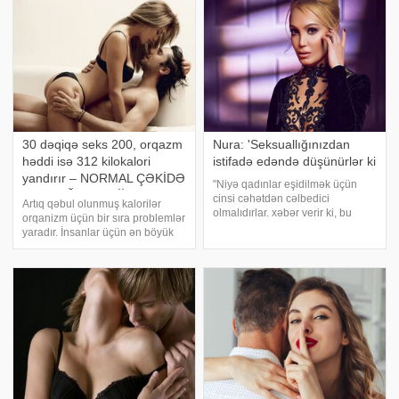
30 dəqiqə seks 200, orqazm
Nura: 'Seksuallığınızdan
həddi isə 312 kilokalori
istifadə edəndə düşünürlər ki
yandırır – NORMAL ÇƏKİDƏ
"Niyə qadınlar eşidilmək üçün
QALMAĞIN TƏBİİ YOLLARI
cinsi cəhətdən cəlbedici
Artıq qəbul olunmuş kalorilər
olmalıdırlar. xəbər verir ki, bu
orqanizm üçün bir sıra problemlər
sözləri cəsarətli fikirləri ilə seçilən
yaradır. İnsanlar üçün ən böyük
müğənni Nura Suri söyləyib.
bəlalardan biri sayılan piylənmə
Meğənni ağıllı qadınları "təhlükə"
də məhz bunun nəticələrindən
adlandırıb:. "Seksuallığınızda
biridir. Bəs nə etməli, artıq
kalorilərdən yaxa qurtarmaq, təbi