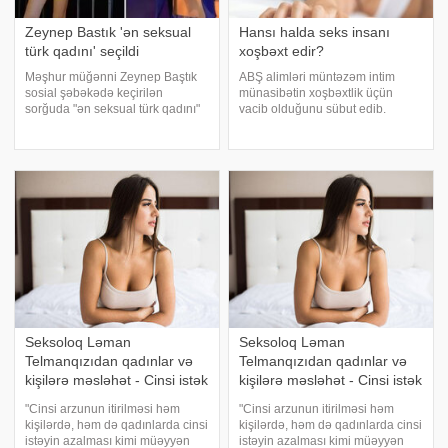
Zeynep Bastık 'ən seksual
Hansı halda seks insanı
türk qadını' seçildi
xoşbəxt edir?
Məşhur müğənni Zeynep Baştık
ABŞ alimləri müntəzəm intim
sosial şəbəkədə keçirilən
münasibətin xoşbəxtlik üçün
sorğuda "ən seksual türk qadını"
vacib olduğunu sübut edib.
adını alıb. . Türkiyə mətbuatına
"Medicina" xəbər verir ki, sorğuda
istinadən xəbər verir ki, Bastıkın
300 könüllünün intim həyatı və
bu unvanı alması sosial medianı
razılıq hissi araşdırılıb. Məlum
ikiyə bölüb. Sənətçini
olub ki, həyatlarında mütəmad
Seksoloq Ləman
Seksoloq Ləman
Telmanqızıdan qadınlar və
Telmanqızıdan qadınlar və
kişilərə məsləhət - Cinsi istək
kişilərə məsləhət - Cinsi istək
bitibsə
bitibsə
"Cinsi arzunun itirilməsi həm
"Cinsi arzunun itirilməsi həm
kişilərdə, həm də qadınlarda cinsi
kişilərdə, həm də qadınlarda cinsi
istəyin azalması kimi müəyyən
istəyin azalması kimi müəyyən