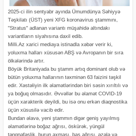
2025-ci ilin sentyabr ayında Ümumdünya Səhiyyə
Təşkilatı (ÜST) yeni XFG koronavirus ştammını,
"Stratus" adlanan variantı müşahidə altındakı
variantların siyahısına daxil edib.
Milli.Az xarici mediaya istinadla xəbər verir ki,
yoluxma halları xüsusən ABŞ və Avropanın bir sıra
ölkələrində artır.
Böyük Britaniyada bu ştamm artıq dominant olub və
bütün yoluxma hallarının təxminən 63 faizini təşkil
edir. Xəstəliyin ilk əlamətlərindən biri səsin xırıltılı və
ya boğuq olmasıdır. Əvvəllər bu əlamət COVID-19
üçün xarakterik deyildi, bu isə onu erkən diaqnostika
üçün xüsusilə vacib edir.
Bundan əlavə, yeni ştammın digər geniş yayılmış
əlamətlərinə boğaz ağrısı, öskürək, yüngül
təngnəfəslik, burun axması, baş ağrısı, əzələ və