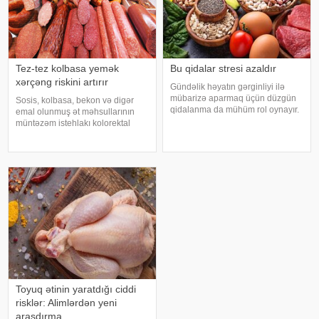
Tez-tez kolbasa yemək
Bu qidalar stresi azaldır
xərçəng riskini artırır
Gündəlik həyatın gərginliyi ilə
mübarizə aparmaq üçün düzgün
Sosis, kolbasa, bekon və digər
qidalanma da mühüm rol oynayır.
emal olunmuş ət məhsullarının
axşam.az-a istinadən bildirir
müntəzəm istehlakı kolorektal
ki, orqanizmin kifayət qədər
(yoğun və düz bağırsaq) xərçəngi
vitamin və mineral alması stressin
riskini artıra bilər. xəbər verir ki, bu
təsirlərini azaltmağa kömək edə
barədə Rusiya Səhiyyə
bilər
Nazirliyinin Milli Kliniki
Endokrinologiy
Toyuq ətinin yaratdığı ciddi
risklər: Alimlərdən yeni
araşdırma