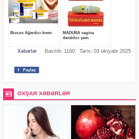
Xəbərlər
Baxılıb: 1160 Tarix: 03 oktyabr 2025
f
Paylaş
OXŞAR XƏBƏRLƏR