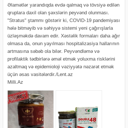
Əlamətlər yarandıqda evdə qalmaq və tövsiyə edilən
qruplara daxil olan şəxslərin peyvənd olunması.
"Stratus" ştammı göstərir ki, COVID-19 pandemiyası
hələ bitməyib və səhiyyə sistemi yeni çağırışlarla
üzləşməkdə davam edir. Xəstəlik formaları daha ağır
olmasa da, onun yayılması hospitalizasiya hallarının
artmasına səbəb ola bilər. Peyvəndləmə və
profilaktik tədbirlərə əməl etmək yoluxma risklərini
azaltmaq və epidemioloji vəziyyətə nəzarət etmək
üçün əsas vasitələrdir./Lent.az
Milli.Az