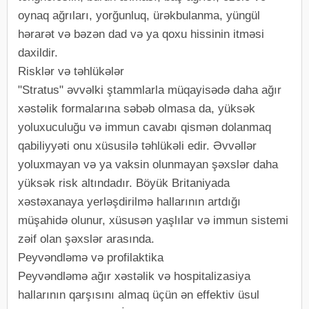
oynaq ağrıları, yorğunluq, ürəkbulanma, yüngül
hərarət və bəzən dad və ya qoxu hissinin itməsi
daxildir.
Risklər və təhlükələr
"Stratus" əvvəlki ştammlarla müqayisədə daha ağır
xəstəlik formalarına səbəb olmasa da, yüksək
yoluxuculuğu və immun cavabı qismən dolanmaq
qabiliyyəti onu xüsusilə təhlükəli edir. Əvvəllər
yoluxmayan və ya vaksin olunmayan şəxslər daha
yüksək risk altındadır. Böyük Britaniyada
xəstəxanaya yerləşdirilmə hallarının artdığı
müşahidə olunur, xüsusən yaşlılar və immun sistemi
zəif olan şəxslər arasında.
Peyvəndləmə və profilaktika
Peyvəndləmə ağır xəstəlik və hospitalizasiya
hallarının qarşısını almaq üçün ən effektiv üsul