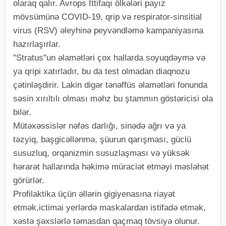
olaraq qalır. Avrops İttifaqı ölkələri payız
mövsümünə COVID-19, qrip və respirator-sinsitial
virus (RSV) əleyhinə peyvəndləmə kampaniyasına
hazırlaşırlar.
"Stratus"un əlamətləri çox hallarda soyuqdəymə və
ya qripi xatırladır, bu da test olmadan diaqnozu
çətinləşdirir. Lakin digər tənəffüs əlamətləri fonunda
səsin xırıltılı olması məhz bu ştammın göstəricisi ola
bilər.
Mütəxəssislər nəfəs darlığı, sinədə ağrı və ya
təzyiq, başgicəllənmə, şüurun qarışması, güclü
susuzluq, orqanizmin susuzlaşması və yüksək
hərarət hallarında həkimə müraciət etməyi məsləhət
görürlər.
Profilaktika üçün əllərin gigiyenasına riayət
etmək,ictimai yerlərdə maskalardan istifadə etmək,
xəstə şəxslərlə təmasdan qaçmaq tövsiyə olunur.