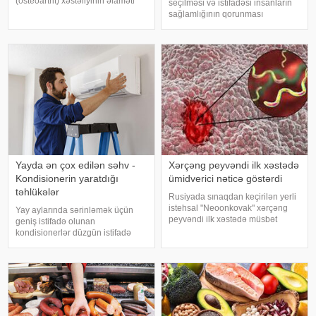
(osteoartrit) xəstəliyinin əlaməti
seçilməsi və istifadəsi insanların
ola bilər. Bu xəstəlik oynaqları
sağlamlığının qorunması
qoruyan qığırdağın zamanla
baxımından mühüm əhəmiyyət
nazilməsi və aşınması nəticəsində
daşıyır". xəbər verir ki, bu fikirləri
yaranır. xəbər verir ki
Səhiyyə Nazirliyinin rəsmi
"Instagram" hesabınd
Yayda ən çox edilən səhv -
Xərçəng peyvəndi ilk xəstədə
Kondisionerin yaratdığı
ümidverici nəticə göstərdi
təhlükələr
Rusiyada sınaqdan keçirilən yerli
istehsal "Neoonkovak" xərçəng
Yay aylarında sərinləmək üçün
peyvəndi ilk xəstədə müsbət
geniş istifadə olunan
immunoloji reaksiya yaradıb.
kondisionerlər düzgün istifadə
xəbər verir ki, bu barədə
edilmədikdə müxtəlif sağlamlıq
Rusiyanın Milli Elmi-Tədqiqat
problemlərinə səbəb ola bilər.
Epidemiologiya və Mikrobiologiya
xəbər verir ki, ani temperatur
Mərkəzini
dəyişiklikləri, quru hava və
baxımsız kondisionerlərd