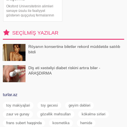
Oksford Universitetinin alimləri
sənaye üsulu ilə fəaliyyət
göstərən quşçuluq fermalarının
təhlükəli bakteriyaların yayılması
baxımından ciddi risk daşıya
biləcəyini bildiriblər. xəbər verir ki,
SEÇILMIŞ YAZILAR
araşdırma zamanı son 45 i
Röyanın konsertinə biletlər rekord müddətdə satılıb
bitdi
Diş əti xəstəliyi diabet riskini artıra bilər -
ARAŞDIRMA
turlar.az
toy makiyajlari
toy gecesi
geyim dəbləri
zaur ve gunay
gözəllik məhsulları
kökəlmə sirləri
frans subert haqqinda
kosmetika
həmidə