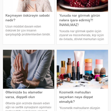
Keçməyən öskürəyin səbəbi
Yuxuda nar görmək görün
nədir?
nələrə işarə edirmiş?!
İNANILMAZ!
Uzun müddət davam edən
öskürək bir çox insanın
Yuxuda nar görmək qadın üçün
qarşılaşdığı problemlərdən biridir.
ziyarət və mücevherata, kişi üçün
Bəzən adi soyuqdəymədən sonra
də övlada, dövlət məmurları üçün
yaranan öskürək həftələrlə davam
terfie, zabitlər üçün əmrlərinin
edə bilər. Lakin öskürəyin səbəbi
keçməsinə, kəndli üçün oktyabr
hər zaman tənəffüs yolu
bərəkətinə, tacir üçün çox quru,
infeksiyası olmur
xalq üçün yaxşı bir idarəy
Əllərinizdə bu əlamətlər
Kosmetik məhsulları
varsa, diqqətli olun
seçərkən nəyə diqqət
etməliyik?
Əllərdə gün ərzində davam edən
ağrı və sərtlik oynaqların aşınması
"Kosmetik məhsulların düzgün