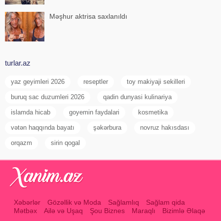
Məşhur aktrisa saxlanıldı
turlar.az
yaz geyimleri 2026
reseptler
toy makiyaji sekilleri
buruq sac duzumleri 2026
qadin dunyasi kulinariya
islamda hicab
goyemin faydalari
kosmetika
vətən haqqında bayatı
şəkərbura
novruz hakısdası
orqazm
sirin qogal
Xəbərlər
Gözəllik və Moda
Sağlamlıq
Sağlam qida
Mətbəx
Ailə və Uşaq
Şou Biznes
Maraqlı
Bizimlə Əlaqə