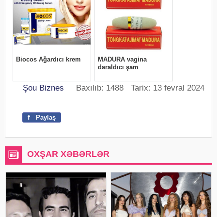
Şou Biznes
Baxılıb: 1488 Tarix: 13 fevral 2024
f
Paylaş
OXŞAR XƏBƏRLƏR