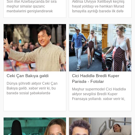
Son illər Azərbaycanda bir sıra
Aktrisa Ülviyyə Xəlilbəyli keçmiş
məşhur simalar qazanc
həyat yoldaşı və həmkarı Murad
mənbələrini genişləndirərək
İsmayılla ayrılığı barədə ilk dəfə
müxtəlif sahələrə sərmayə
ətraflı açıqlama verib. Aktrisa bu
yatırırlar. Onların arasında
barədə Nail Naiboğlunun
restoran, kafe, geyim, gözəllik və
"YouTube" kanalında yayımlanan
qida sektorunda fəaliyyət
müsahibəsində danışıb
göstərən, öz adları il
Ceki Çan Bakıya gəldi
Cici Hadidlə Bredli Kuper
Parisdə - Fotolar
Dünya şöhrətli aktyor Ceki Çan
Bakıya gəlib. xəbər verir ki, bu
Məşhur supermodel Cici Hadidlə
barədə sosial şəbəkələrdə
aktyor sevgilisi Bredli Kuper
məlumat yayılıb. Qeyd edək ki,
Fransaya yollanıb. xəbər verir ki,
Ceki Çanın "Tanrının Zirehi 4"
cütlük Paris küçələrində əl-ələ
(Armour of God 4: The Ultimatum")
gəzərkən obyektivlərə tuş gəliblər.
adlı beynəlxalq fil
Qeyd edək ki, müğənni Zayn
Malikdən ayrıldıqdan sonra Cicini