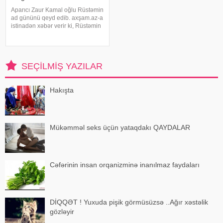
Aparıcı Zaur Kamal oğlu Rüstəmin
ad gününü qeyd edib. axşam.az-a
istinadən xəbər verir ki, Rüstəmin
15 yaşı tamam olub. Aparıcı
övladının özəl gününü əvvəlcə
ailəsi ilə bağ evində qeyd edib.
Daha sonra isə Zaur ailəsi il
SEÇILMIŞ YAZILAR
Hakışta
Mükəmməl seks üçün yataqdakı QAYDALAR
Cəfərinin insan orqanizminə inanılmaz faydaları
DİQQƏT ! Yuxuda pişik görmüsüzsə ..Ağır xəstəlik
gözləyir