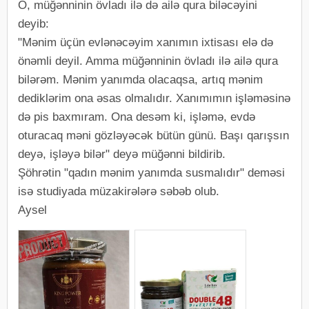
O, müğənninin övladı ilə də ailə qura biləcəyini
deyib:
"Mənim üçün evlənəcəyim xanımın ixtisası elə də
önəmli deyil. Amma müğənninin övladı ilə ailə qura
bilərəm. Mənim yanımda olacaqsa, artıq mənim
dediklərim ona əsas olmalıdır. Xanımımın işləməsinə
də pis baxmıram. Ona desəm ki, işləmə, evdə
oturacaq məni gözləyəcək bütün günü. Başı qarışsın
deyə, işləyə bilər" deyə müğənni bildirib.
Şöhrətin "qadın mənim yanımda susmalıdır" deməsi
isə studiyada müzakirələrə səbəb olub.
Aysel