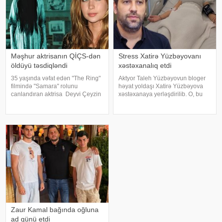
Məşhur aktrisanın QİÇS-dən
Stress Xatirə Yüzbəyovanı
öldüyü təsdiqləndi
xəstəxanalıq etdi
35 yaşında vəfat edən "The Ring"
Aktyor Taleh Yüzbəyovun bloger
filmində "Samara" rolunu
həyat yoldaşı Xatirə Yüzbəyova
canlandıran aktrisa Deyvi Çeyzin
xəstəxanaya yerləşdirilib. O, bu
ölüm səbəbi bəlli olub. xarici
barədə sosial media hesabında
mətbuata istinadən xəbər verir ki,
paylaşım edib. "Son zamanlar
Los-Anceles İl Tibbi Ekspertiza
stressə bağlı olaraq nə düzgün
İdarəsini
qidalandım, nə düzgün yatdım.
Gördü
Zaur Kamal bağında oğluna
ad günü etdi