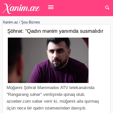
Xanim.az
/
Şou Biznes
Şöhrət: "Qadın mənim yanımda susmalıdır
Müğənni Şöhrət Məmmədov ATV telekanalında
"Rəngarəng səhər" verilişində qonaq olub.
azxeber.com xəbər verir ki, müğənni ailə qurmaq
üçün necə bir qadın istəməsindən danışıb.