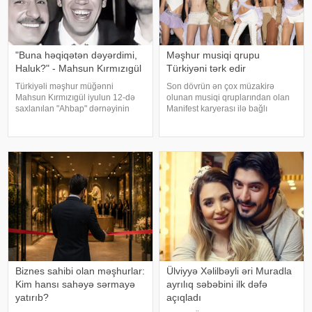
"Buna həqiqətən dəyərdimi,
Məşhur musiqi qrupu
Haluk?" - Mahsun Kırmızıgül
Türkiyəni tərk edir
Türkiyəli məşhur müğənni
Son dövrün ən çox müzakirə
Mahsun Kırmızıgül iyulun 12-də
olunan musiqi qruplarından olan
saxlanılan "Ahbap" dərnəyinin
Manifest karyerası ilə bağlı
sədri, tanınmış müğənni Haluk
mühüm qərar qəbul edib. xarici
Leventlə bağlı paylaşım edib.
mətbuata istinadən xəbər verir ki,
xəbər verir ki, Mahsun instaqram
qrupun qurucusu və meneceri
hesabında bir zamanlar ən yaxı
Tolqa Akış üzvlərin sentyabr
ayında İstanbuldak
Biznes sahibi olan məşhurlar:
Ülviyyə Xəlilbəyli əri Muradla
Kim hansı sahəyə sərmayə
ayrılıq səbəbini ilk dəfə
yatırıb?
açıqladı