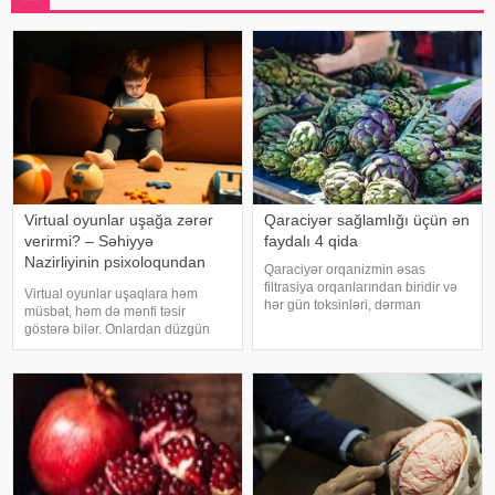
Virtual oyunlar uşağa zərər
Qaraciyər sağlamlığı üçün ən
verirmi? – Səhiyyə
faydalı 4 qida
Nazirliyinin psixoloqundan
Qaraciyər orqanizmin əsas
tövsiyələr
filtrasiya orqanlarından biridir və
Virtual oyunlar uşaqlara həm
hər gün toksinləri, dərman
müsbət, həm də mənfi təsir
qalıqlarını və maddələr
göstərə bilər. Onlardan düzgün
mübadiləsi nəticəsində yaranan
rejimdə istifadə edildikdə zehni
tullantıları emal edir. "Euroonco"
inkişafı dəstəkləsə də, həddindən
federal ekspert onkologiya
artıq oynanılması fiziki və psixoloji
klinikalar
problemlərə səbəb ola bilər