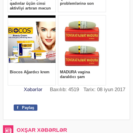
Xəbərlər
Baxılıb: 4519 Tarix: 08 iyun 2017
f
Paylaş
OXŞAR XƏBƏRLƏR