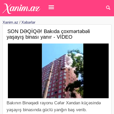
Xanim.az
/
Xəbərlər
SON DƏQİQƏ! Bakıda çoxmərtəbəli
yaşayış binası yanır - VİDEO
Bakının Binəqədi rayonu Cəfər Xəndan küçəsində
yaşayış binasında güclü yanğın baş verib.