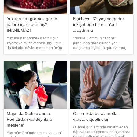
Yuxuda nar görmək görün
Kişi beyni 32 yaşına qədər
nələrə işarə edirmiş?!
inkişaf edə bilər – Yeni
İNANILMAZ!
araşdırma
Yuxuda nar görmək qadın üçün
"Nature Communications"
ziyarət və mücevherata, kişi üçün
jurnalında dərc olunan yeni
də övlada, dövlət məmurları üçün
araşdırma kişilərdə qərarvermə,
terfie, zabitlər üçün əmrlərinin
impulsların idarə olunması və risk
keçməsinə, kəndli üçün oktyabr
qiymətləndirilməsinə cavabdeh
bərəkətinə, tacir üçün çox quru,
olan beyin nahiyələrinin orta
xalq üçün yaxşı bir idarəy
hesabla 32 yaşına qədər inkişa
Maşında ürəkbulanma:
Əllərinizdə bu əlamətlər
Pediatrdan valideynlərə
varsa, diqqətli olun
məsləhət
Əllərdə gün ərzində davam edən
ağrı və sərtlik oynaqların aşınması
Yay mövsümündə uzun avtomobil