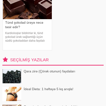
Tünd şokolad ürəyə necə
təsir edir?
Kardioloqlar bildirirlər ki, tünd
şokolad ürək sağlamlığı üçün
südlü şokoladdan daha faydalı
hesab olunur. Bunun əsas səbəbi
kakaonun tərkibində olan
flavanollar, güclü antioksidant
maddələrdir. -a istinadən bildirir ki
SEÇILMIŞ YAZILAR
Qara zirə (Çörək otunun) faydaları
İdeal Dieta: 1 həftəyə 5 kq arıqla!