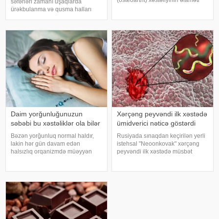
(osteoartrit) xəstəliyinin əlaməti
səfərləri zamanı uşaqlarda
ola bilər. Bu xəstəlik oynaqları
ürəkbulanma və qusma halları
qoruyan qığırdağın zamanla
tez-tez müşahidə olunur. xəbər
nazilməsi və aşınması nəticəsində
verir ki, pediatr Jül Fujer bunun
yaranır. xəbər verir ki
beynin gözlərdən və bədənin
hərəkətindən gələn siqnallar
arasındakı uyğunsuzluqda
Daim yorğunluğunuzun
Xərçəng peyvəndi ilk xəstədə
səbəbi bu xəstəliklər ola bilər
ümidverici nəticə göstərdi
Bəzən yorğunluq normal haldır,
Rusiyada sınaqdan keçirilən yerli
lakin hər gün davam edən
istehsal "Neoonkovak" xərçəng
halsızlıq orqanizmdə müəyyən
peyvəndi ilk xəstədə müsbət
problemlərin əlaməti ola bilər.
immunoloji reaksiya yaradıb.
xəbər verir ki, davamlı
xəbər verir ki, bu barədə
yorğunluğun səbəbləri arasında
Rusiyanın Milli Elmi-Tədqiqat
qan azlığı, qalxanabənzər vəz
Epidemiologiya və Mikrobiologiya
xəstəlikləri, şəkərl
Mərkəzini