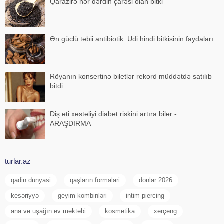
Qarazirə hər dərdin çarəsi olan bitki
Ən güclü təbii antibiotik: Udi hindi bitkisinin faydaları
Röyanın konsertinə biletlər rekord müddətdə satılıb
bitdi
Diş əti xəstəliyi diabet riskini artıra bilər -
ARAŞDIRMA
turlar.az
qadin dunyasi
qaşların formalari
donlar 2026
kesəriyyə
geyim kombinləri
intim piercing
ana və uşağın ev məktəbi
kosmetika
xerçeng