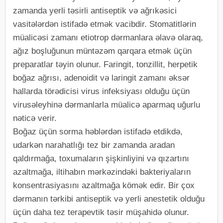
zamanda yerli təsirli antiseptik və ağrıkəsici
vasitələrdən istifadə etmək vacibdir. Stomatitlərin
müalicəsi zamanı etiotrop dərmanlara əlavə olaraq,
ağız boşluğunun müntəzəm qarqara etmək üçün
preparatlar təyin olunur. Faringit, tonzillit, herpetik
boğaz ağrısı, adenoidit və laringit zamanı əksər
hallarda törədicisi virus infeksiyası olduğu üçün
virusəleyhinə dərmanlarla müalicə aparmaq uğurlu
nəticə verir.
Boğaz üçün sorma həblərdən istifadə etdikdə,
udarkən narahatlığı tez bir zamanda aradan
qaldırmağa, toxumaların şişkinliyini və qızartını
azaltmağa, iltihabın mərkəzindəki bakteriyaların
konsentrasiyasını azaltmağa kömək edir. Bir çox
dərmanın tərkibi antiseptik və yerli anestetik olduğu
üçün daha tez terapevtik təsir müşahidə olunur.