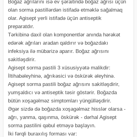
Boğaz ağrılarını isə ev şəraitində boğaz ağrısı üçün
olan sorma pastillərdən istifadə etməklə sağalmaq
olar. Agisept yerli istifadə üçün antiseptik
preparatdır.
Tərkibinə daxil olan komponentlər anında hərəkət
edərək ağrıları aradan qaldırır və boğazdakı
infeksiya ilə mübarizə aparır. Boğaz ağrısını
sakitləşdirir.
Agisept sorma pastili 3 xüsusiyyətə malikdir:
İltihabəleyhinə, ağrıkəsici və öskürək əleyhinə.
Agisept sorma pastili boğaz ağrısını sakitləşdirir,
yumşaldıcı və antiseptik təsir göstərir. Boğazda
bütün xoşagəlməz simptomları yüngülləşdirir.
Əgər sizdə də boğazda xoşagəlməz hisslər olarsa -
ağrı, yanma, qaşınma, öskürək - dərhal Agisept
sorma pastilini qəbul etməyə başlayın.
İki fərqli buraxılış forması var: