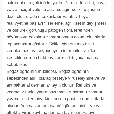
bakterial mənşəli infeksiyadır. Patoloji törədici, hava
və ya məişət yolu ilə ağız-udlağın selikli qişasına
daxil olur, orada məskunlaşır və aktiv həyat
fəaliyyətinə başlayır. Tərləmə, ağrı, səsin dəyişməsi
və öskürək görünüşü patogen flora tərəfindən
böyümə və çoxalma zamanı əmələ gələn toksinlərin
toplanmasını göstərir. Selikli qişanın mexaniki
zədələnməsi və soyuqdəymə immuniteti zəiflədir,
xəstəlik törədən bakteriyaların artıb çoxalmasına
səbəb olur.
Boğaz ağrısının müalicəsi. Boğaz ağrısının
səbəbindən asılı olaraq xəstəyə virusəleyhinə və ya
antibakterial dərmanlar təyin olunur. Refluks və
vegetativ funksiyanın pozulması sindromu zamanı
yayındırıcı terapiya kimi sorma pastillərdən istifadə
olunur. Angina zamanı isə düzgün antibiotik və ya
effektiv virusəleyhinə dərman təyin etmək, eyni