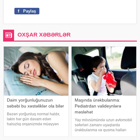
f
Paylaş
OXŞAR XƏBƏRLƏR
Daim yorğunluğunuzun
Maşında ürəkbulanma:
səbəbi bu xəstəliklər ola bilər
Pediatrdan valideynlərə
məsləhət
Bəzən yorğunluq normal haldır,
lakin hər gün davam edən
Yay mövsümündə uzun avtomobil
halsızlıq orqanizmdə müəyyən
səfərləri zamanı uşaqlarda
problemlərin əlaməti ola bilər.
ürəkbulanma və qusma halları
xəbər verir ki, davamlı
tez-tez müşahidə olunur. xəbər
yorğunluğun səbəbləri arasında