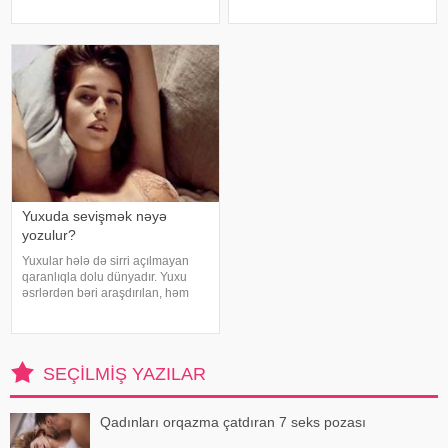
müsahibəsində danışıb.
riski artır. xəbər verir ki, hovuza
Mütəxəssis qeyd edib ki, tünd
girməzdən əvvəl və çıxdıqdan
rəngdə olan üzüm sortlar
sonra duş qəbul etmək, hovuz
kənarınd
Yuxuda sevişmək nəyə
yozulur?
Yuxular hələ də sirri açılmayan
qaranlıqla dolu dünyadır. Yuxu
əsrlərdən bəri araşdırılan, həm
alimlərin, həm də mistika ilə
məşğul olanların cavabını tapmaq
istədiyi tapmacadır. Fərqli və
rəngarəng yuxular bəzən də
SEÇILMIŞ YAZILAR
cinsəlikl
Qadınları orqazma çatdıran 7 seks pozası