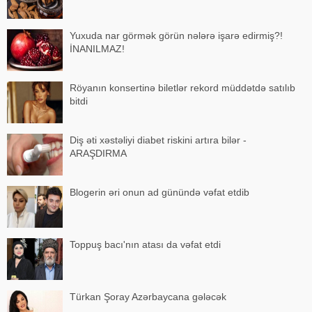
Yuxuda nar görmək görün nələrə işarə edirmiş?!
İNANILMAZ!
Röyanın konsertinə biletlər rekord müddətdə satılıb
bitdi
Diş əti xəstəliyi diabet riskini artıra bilər -
ARAŞDIRMA
Blogerin əri onun ad günündə vəfat etdib
Toppuş bacı'nın atası da vəfat etdi
Türkan Şoray Azərbaycana gələcək