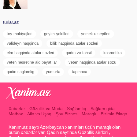
turlar.az
toy makiyajlari
geyim şəkilləri
yemek reseptleri
valideyn haqqinda
bilik haqqinda atalar sozleri
elm haqqinda atalar sozleri
qadın və təhsil
kosmetika
vətən həsrətinə aid bayatılar
veten haqqinda atalar sozu
qadin saglamlig
yumurta
tapmaca
Xəbərlər
Gözəllik və Moda
Sağlamlıq
Sağlam qida
Mətbəx
Ailə və Uşaq
Şou Biznes
Maraqlı
Bizimlə Əlaqə
Xanım.az saytı Azərbaycan xanımları üçün maraqlı olan
bütün xəbərlər var. Qadin saytinda Gözəllik sirrləri ,