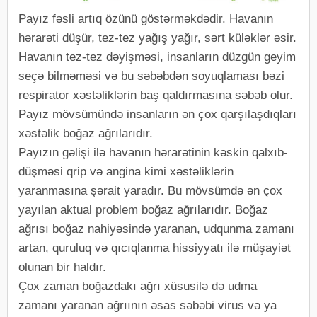
Payız fəsli artıq özünü göstərməkdədir. Havanın
hərarəti düşür, tez-tez yağış yağır, sərt küləklər əsir.
Havanın tez-tez dəyişməsi, insanların düzgün geyim
seçə bilməməsi və bu səbəbdən soyuqlaması bəzi
respirator xəstəliklərin baş qaldırmasına səbəb olur.
Payız mövsümündə insanların ən çox qarşılaşdıqları
xəstəlik boğaz ağrılarıdır.
Payızın gəlişi ilə havanın hərarətinin kəskin qalxıb-
düşməsi qrip və angina kimi xəstəliklərin
yaranmasına şərait yaradır. Bu mövsümdə ən çox
yayılan aktual problem boğaz ağrılarıdır. Boğaz
ağrısı boğaz nahiyəsində yaranan, udqunma zamanı
artan, quruluq və qıcıqlanma hissiyyatı ilə müşayiət
olunan bir haldır.
Çox zaman boğazdakı ağrı xüsusilə də udma
zamanı yaranan ağrıının əsas səbəbi virus və ya