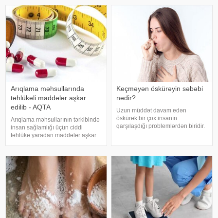
verir ki, pediatr Jül Fujer bunun
qan azlığı, qalxanabənzər vəz
beynin gözlərdən və bədənin
xəstəlikləri, şəkərl
hərəkətindən gələn siqnallar
arasındakı uyğunsuzluqda
Arıqlama məhsullarında
Keçməyən öskürəyin səbəbi
təhlükəli maddələr aşkar
nədir?
edilib - AQTA
Uzun müddət davam edən
öskürək bir çox insanın
Arıqlama məhsullarının tərkibində
qarşılaşdığı problemlərdən biridir.
insan sağlamlığı üçün ciddi
Bəzən adi soyuqdəymədən sonra
təhlükə yaradan maddələr aşkar
yaranan öskürək həftələrlə davam
edilib. xəbər verir ki, bunu
edə bilər. Lakin öskürəyin səbəbi
Azərbaycan Respublikasının Qida
hər zaman tənəffüs yolu
Təhlükəsizliyi Agentliyinin (AQTA)
infeksiyası olmur
Qida təhlükəsizliyi şöbəsinin
müdir