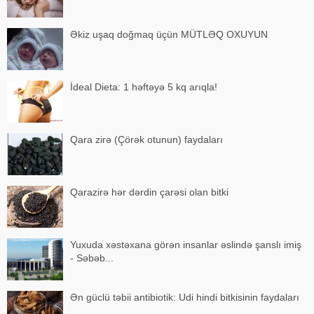
Əkiz uşaq doğmaq üçün MÜTLƏQ OXUYUN
İdeal Dieta: 1 həftəyə 5 kq arıqla!
Qara zirə (Çörək otunun) faydaları
Qarazirə hər dərdin çarəsi olan bitki
Yuxuda xəstəxana görən insanlar əslində şanslı imiş
- Səbəb...
Ən güclü təbii antibiotik: Udi hindi bitkisinin faydaları