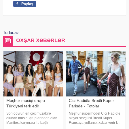
f
Paylaş
Turlar.az
OXŞAR XƏBƏRLƏR
Məşhur musiqi qrupu
Cici Hadidlə Bredli Kuper
Türkiyəni tərk edir
Parisdə - Fotolar
Son dövrün ən çox müzakirə
Məşhur supermodel Cici Hadidlə
olunan musiqi qruplarından olan
aktyor sevgilisi Bredli Kuper
Manifest karyerası ilə bağlı
Fransaya yollanıb. xəbər verir ki,
mühüm qərar qəbul edib. xarici
cütlük Paris küçələrində əl-ələ