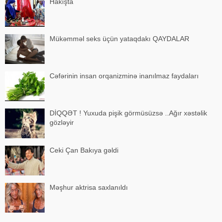
Hakışta
Mükəmməl seks üçün yataqdakı QAYDALAR
Cəfərinin insan orqanizminə inanılmaz faydaları
DİQQƏT ! Yuxuda pişik görmüsüzsə ..Ağır xəstəlik
gözləyir
Ceki Çan Bakıya gəldi
Məşhur aktrisa saxlanıldı