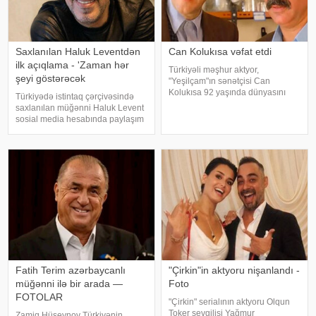
Saxlanılan Haluk Leventdən
Can Kolukısa vəfat etdi
ilk açıqlama - 'Zaman hər
Türkiyəli məşhur aktyor,
şeyi göstərəcək
"Yeşilçam"ın sənətçisi Can
Kolukısa 92 yaşında dünyasını
Türkiyədə istintaq çərçivəsində
dəyişib. xəbər verir ki, bu haqda
saxlanılan müğənni Haluk Levent
Türkiyə KİV məlumat yayıb. Aktyor
sosial media hesabında paylaşım
"Kapıcılar Kralı", "Züğürt Ağa",
edərək haqqında yayılan iddialara
"Selamsı
münasibət bildirib. Türkiyə
mətbuatına istinadən xəbər verir
ki, Levent şəxsi həyatı ilə Ahba
Fatih Terim azərbaycanlı
"Çirkin"in aktyoru nişanlandı -
müğənni ilə bir arada —
Foto
FOTOLAR
"Çirkin" serialının aktyoru Olqun
Toker sevgilisi Yağmur
Zamiq Hüseynov Türkiyənin