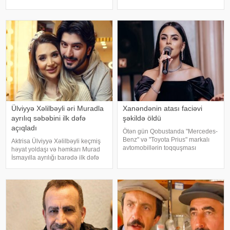
mətbuata istinadən xəbər verir ki,
gəzərkən obyektivlərə tuş gəliblər.
qrupun qurucusu və meneceri
Qeyd edək ki, müğənni Zayn
Tolqa Akış üzvlərin sentyabr
Malikdən ayrıldıqdan sonra Cicini
ayında İstanbuldak
Ülviyyə Xəlilbəyli əri Muradla
Xanəndənin atası faciəvi
ayrılıq səbəbini ilk dəfə
şəkildə öldü
açıqladı
Ötən gün Qobustanda "Mercedes-
Benz" və "Toyota Prius" markalı
Aktrisa Ülviyyə Xəlilbəyli keçmiş
avtomobillərin toqquşması
həyat yoldaşı və həmkarı Murad
nəticəsində bir nəfər ölüb.
İsmayılla ayrılığı barədə ilk dəfə
Qəzada həyatını itirən
ətraflı açıqlama verib. Aktrisa bu
"Mercedes"in sürücüsü 61 yaşlı
barədə Nail Naiboğlunun
Zakir Ağayev xanənd
"YouTube" kanalında yayımlanan
müsahibəsində danışıb