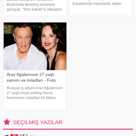
Karakılınçla nişanlanıb. xəbər
Bodrumda tanınmış simalarla
verir ki, aktyor sevgilisini Bursada
görüşüb. "Yeni Sabah"a istinadən
yaşayan ailəsindən istəyib. Tokeri
xəbər verir ki, müğənni Yunus
bu özəl günündə həmkarları Diren
Akgün, Uğurcan Çakır, eləcə də
Polatoğulları və Mustaf
məşqçi Fatih Terimləı ünsiyyətdə
olub. Z.Hüseynov görüş zaman
Araz Ağalarovun 27 yaşlı
xanımı və övladları - Foto
Rusiyalı iş adamı Araz Ağalarovun
27 yaşlı həyat yoldaşı Alena
İvanovanın övladları ilə fotosu
yayılıb. Şəkil sosial mediada
paylaşılıb. Fotoda Alena və
A.Ağalarovdan olan iki övladı yer
alıb. Qeyd edək ki, Araz Ağalarovu
SEÇILMIŞ YAZILAR