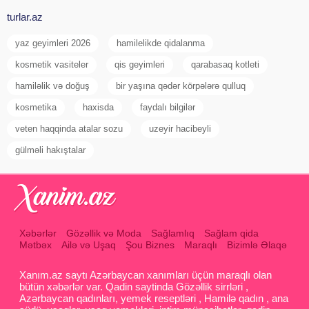
turlar.az
yaz geyimleri 2026
hamilelikde qidalanma
kosmetik vasiteler
qis geyimleri
qarabasaq kotleti
hamiləlik və doğuş
bir yaşına qədər körpələrə qulluq
kosmetika
haxisda
faydalı bilgilər
veten haqqinda atalar sozu
uzeyir hacibeyli
gülməli hakıştalar
Xəbərlər
Gözəllik və Moda
Sağlamlıq
Sağlam qida
Mətbəx
Ailə və Uşaq
Şou Biznes
Maraqlı
Bizimlə Əlaqə
Xanım.az saytı Azərbaycan xanımları üçün maraqlı olan
bütün xəbərlər var. Qadin saytinda Gözəllik sirrləri ,
Azərbaycan qadınları, yemek reseptləri , Hamilə qadın , ana