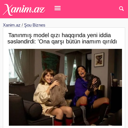
Xanim.az
/
Şou Biznes
Tanınmış model qızı haqqında yeni iddia
səsləndirdi: 'Ona qarşı bütün inamım qırıldı