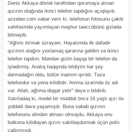
Dəniz Akkaya dövlət tərəfindən qorumaya alınan
qızının otağında ikinci telefon tapdığını açıqlayıb.
azxeber.com xəbər verir ki, telefonun fotosunu çəkib
səhifəsində yayımlayan məşhur təəccübünü gizlədə
bilməyib.
"Ağlımı itirmək üzrəyəm. Həyatımda ilk dəfədir
qızımın otağını yoxlamaq qərarına gəldim və ikinci
telefon tapdım. Məndən gizlin başqa bir telefon da
işlədirmiş. Analıq haqqında bildiyim hər şey
darmadağın oldu, bütün inamım qırıldı. Təzə
telefondur və yenə kilidlidir. Amma üzərində öz adı
var. Allah, ağlıma diqqət yetir" deyə o bildirib.
Xatırladaq ki, model bir müddət öncə 16 yaşlı qızı ilə
şiddətli dava yaşamışdı. Buna səbəb qızının
telefonunu əlindən alması olmuşdu. Akkaya onu
balkona kilidləyən qızını sakitləşdurmək üçün polis
çağırmışdı.