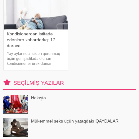
Kondisionerdən istifadə
edənlərə xəbərdarlıq: 17
dərəcə
Yay aylarında istidən qorunmaq
üçün geniş istifadə olunan
kondisionerlər ürək-damar
xəstəlikləri olan şəxslər üçün ciddi
risk yarada bilər. xəbər verir ki,
kardioloqların bildirdiyinə görə,
SEÇILMIŞ YAZILAR
tərli halda qəfil çox soyuq otağ
Hakışta
Mükəmməl seks üçün yataqdakı QAYDALAR