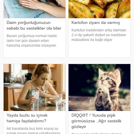
Daim yorğunluğunuzun
Kartofun ziyanı da varmış
səbəbi bu xəstəliklər ola bilər
Kartofun həddindən artıq istehlakı
2-ci tip şəkərli diabet və maddələr
Bəzən yorğunluq normal haldır,
mübadiləsi ilə bağlı digər
lakin hər gün davam edən
pozğunluqların yaranma riskini
halsızlıq orqanizmdə müəyyən
artıra bilər. Bu nəticəyə kartofun
problemlərin əlaməti ola bilər.
sağlamlığa təsirini araşdıran
xəbər verir ki, davamlı
yapon alimləri gəliblər. -
yorğunluğun səbəbləri arasında
qan azlığı, qalxanabənzər vəz
xəstəlikləri, şəkərl
Yayda buzlu su içmək
DİQQƏT ! Yuxuda pişik
həmişə faydalıdırmı?
görmüsüzsə ..Ağır xəstəlik
gözləyir
İsti havalarda buz kimi soyuq su
içmək insanı dərhal rahatlaşdırsa