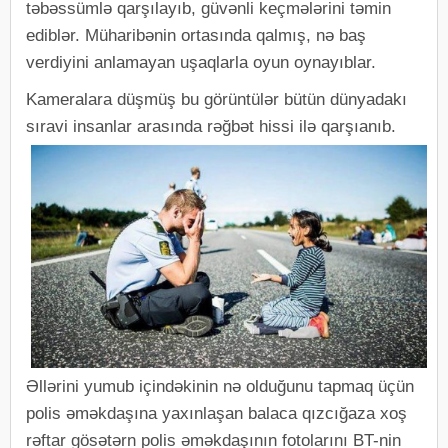
təbəssümlə qarşılayıb, güvənli keçmələrini təmin
ediblər. Müharibənin ortasında qalmış, nə baş
verdiyini anlamayan uşaqlarla oyun oynayıblar.
Kameralara düşmüş bu görüntülər bütün dünyadakı
sıravi insanlar arasında rəğbət hissi ilə qarşıanıb.
Əllərini yumub içindəkinin nə olduğunu tapmaq üçün
polis əməkdaşına yaxınlaşan balaca qızcığaza xoş
rəftar gösətərn polis əməkdaşının fotolarını BT-nin