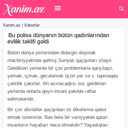
Xanim.az
/
Xəbərlər
Bu polisə dünyanın bütün qadınlarından
evlilik təklifi gəldi
Bütün dünya yerlərindən didərgin düşmək
məcbiriyyətində qalmış Suriyalı qaçqınları izləyir.
Getdikləri yerlərdə bir çox problemlərlə qarşılaşır,
yemək, içmək, gecələmək üçün yer və s. tapmaqda
çətinlik çəkirlər. Ən acınacaqlısı isə, getdikləri
yerlərdə onlarla qeyri-insani şəkildə rəftar
edilmələridir.
Bir çox dövlətlər qaçqınları öz ölkələrinə qəbul
etmək istəmirlər. Bəs belə bir vəziyyətdə qalan
insanların həyatları necə olmalıdır? Yaşadıqları