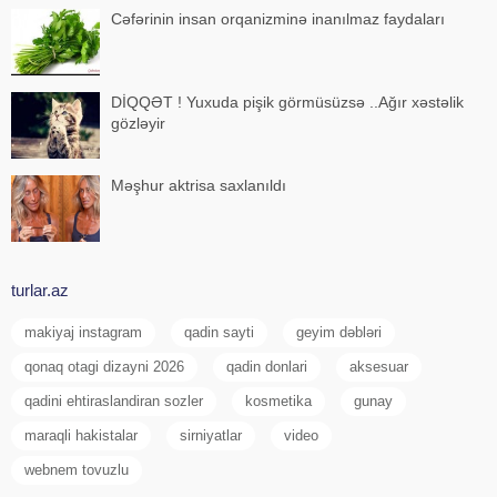
Cəfərinin insan orqanizminə inanılmaz faydaları
DİQQƏT ! Yuxuda pişik görmüsüzsə ..Ağır xəstəlik
gözləyir
Məşhur aktrisa saxlanıldı
turlar.az
makiyaj instagram
qadin sayti
geyim dəbləri
qonaq otagi dizayni 2026
qadin donlari
aksesuar
qadini ehtiraslandiran sozler
kosmetika
gunay
maraqli hakistalar
sirniyatlar
video
webnem tovuzlu