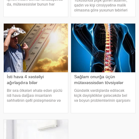
Yuxusunda pişik görən adamın,
da, mütəxəssislər bunun hər
qadın və kişi cinsiyyətinə malik
zaman ən yaxşı seçim olmadığını
olmasına görə yuxunun təbirləri
bildirirlər. xəbər verir ki, çox soyuq
dəyişir. Əgər bu yuxunu görən
su susuzluq hissini tez azaldır və
adam bir kişisə, bu kişinin normal
insanın kifayət qədə
həyatında diqqətsiz bir şəxsiyyətə
sahib olduğu, ətrafındak
İsti hava 4 xəstəliyi
Sağlam onurğa üçün
ağırlaşdıra bilər
mütəxəssisdən tövsiyələr
Bir sıra ölkələri əhatə edən güclü
Gündəlik vərdişlərdə ediləcək
isti hava dalğası insanların
kiçik dəyişikliklər gələcəkdə bel
səhhətinin qəfil pisləşməsinə və
və boyun problemlərinin qarşısını
bəzi xəstəliklərin ağırlaşmasına
almağa kömək edə bilər. xəbər
səbəb ola bilər. Yüksək
verir ki, türkiyəli professor Turgut
temperatur yalnız susuzlaşma və
Akgülün sözlərinə görə, düzgün
günvurma riski yaratmır. xarici
duruş onurğanın sağlam
mediay
qalmasınd