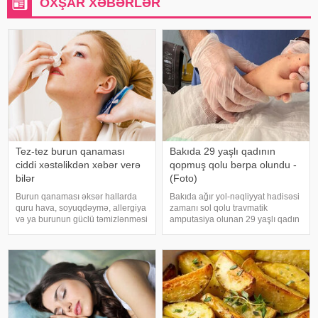
OXŞAR XƏBƏRLƏR
Tez-tez burun qanaması
Bakıda 29 yaşlı qadının
ciddi xəstəlikdən xəbər verə
qopmuş qolu bərpa olundu -
bilər
(Foto)
Burun qanaması əksər hallarda
Bakıda ağır yol-nəqliyyat hadisəsi
quru hava, soyuqdəymə, allergiya
zamanı sol qolu travmatik
və ya burunun güclü təmizlənməsi
amputasiya olunan 29 yaşlı qadın
nəticəsində yaranır və təhlükəli
uğurla əməliyyat edilib. xəbər
olmur. xəbər verir ki, lakin qanama
verir ki, hadisədən sonra
tez-tez təkrarlanır, çox olursa və
zərərçəkən Səhiyyə Nazirliyi
ya çətin dayanırsa, mütlə
Akademik M.A.Topçubaşov adına
Elmi Cərrahiyy