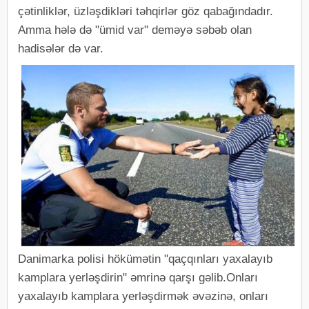
çətinliklər, üzləşdikləri təhqirlər göz qabağındadır.
Amma hələ də "ümid var" deməyə səbəb olan
hadisələr də var.
Danimarka polisi hökümətin "qaçqınları yaxalayıb
kamplara yerləşdirin" əmrinə qarşı gəlib.Onları
yaxalayıb kamplara yerləşdirmək əvəzinə, onları