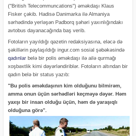
("British Telecommuncations") əməkdaşı Klaus
Fisker çəkib. Hadisə Danimarka ilə Almaniya
sərhədində yerləşən Padborq şəhəri yaxınlığındakı
avtobus dayanacağında baş verib.
Fotoların yayıldığı qəzetin redaksiyasına, eləcə də
şəkillərin paylaşıldığı ingur.com sosial şəbəkəsində
qadınlar
belə bir polis əməkdaşı ilə ailə qurmağı
xoşbəxtlik kimi dəyərləndiriblər. Fotoların altından bir
qadın belə bir status yazıb:
"Bu polis əməkdaşının kim olduğunu bilmirəm,
amma onun üçün sərhədləri keçməyə dəyər. Həm
yaxşı bir insan olduğu üçün, həm də yaraşıqlı
olduğuna görə".