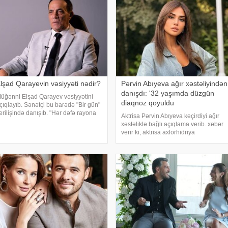
lşad Qarayevin vəsiyyəti nədir?
Pərvin Abıyeva ağır xəstəliyindən
danışdı: '32 yaşımda düzgün
üğənni Elşad Qarayev vəsiyyətini
diaqnoz qoyuldu
çıqlayıb. Sənətçi bu barədə "Bir gün"
erilişində danışıb. "Hər dəfə rayona
Aktrisa Pərvin Abıyeva keçirdiyi ağır
ələndə qardaşlarımın məzarını
xəstəliklə bağlı açıqlama verib. xəbər
iyarət edirəm. Bu dünyadan hamımız
verir ki, aktrisa axlorhidriya
öçəcəyik. Amma köçməyin d
xəstəliyindən əziyyət çəkdiyini və
uzun illər düzgün diaqnoz qoyula
bilmədiyini bildirib. "Bu əməliyyat
Azərbaycand