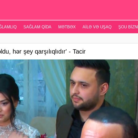
ĞLAMLIQ
SAĞLAM QIDA
MƏTBƏX
AILƏ VƏ UŞAQ
ŞOU BIZN
, hər şey qarşılıqlıdır' - Tacir