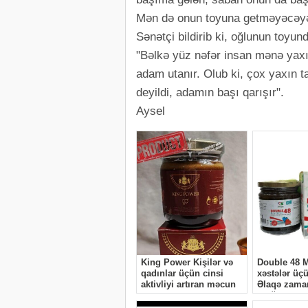
Mən də onun toyuna getməyəcəy
Sənətçi bildirib ki, oğlunun toyun
"Bəlkə yüz nəfər insan mənə yaxı
adam utanır. Olub ki, çox yaxın 
deyildi, adamın başı qarışır".
Aysel