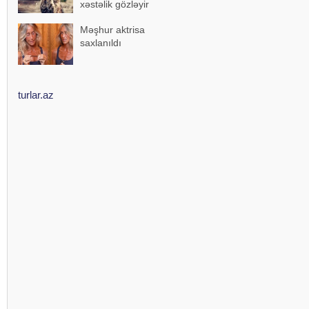
xəstəlik gözləyir
Məşhur aktrisa
saxlanıldı
turlar.az