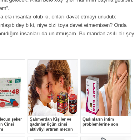
əm".
da elə insanlar olub ki, onları dəvət etməyi unudub:
nlaşıb deyib ki, niyə bizi toya dəvət etməmisən? Onda
tanıdığım insanları da unutmuşam. Bu məndən asılı bir şey