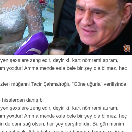
əyən şəxslərə zəng edir, deyir ki, kart nömrəmi atıram,
m yoxdur! Amma məndə əsla belə bir şey ola bilməz, heç
zləri müğənni Tacir Şahmalıoğlu "Günə uğurla" verilişində
 hisslərdən danışıb:
əyən şəxslərə zəng edir, deyir ki, kart nömrəmi atıram,
m yoxdur! Amma məndə əsla belə bir şey ola bilməz, heç
 də canı sağ olsun, hər şey qarşılıqlıdır. Bu gün mənim
a gələcək. Allah belə xoş işləri hamının başına gətirsin.