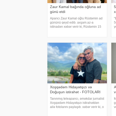
Zaur Kamal bağında oğluna ad
5
günü etdi
x
Aparıcı Zaur Kamal oğlu Rüstəmin ad
"
gününü qeyd edib. axşam.az-a
5
istinadən xəbər verir ki, Rüstəmin 15
y
yaşı tamam olub. Aparıcı övladının
a
özəl gününü əvvəlcə ailəsi ilə bağ
A
evində qeyd edib. Daha sonra isə
b
Zaur ailəsi il
Xoşqədəm Hidayətqızı və
A
Doğuşun istirahət - FOTOLARI
v
Tanınmış teleaparıcı, əməkdar jurnalist
M
Xoşqədəm Hidayətqızı istirahətdən
g
ailə fotolarını paylaşıb. xəbər verir ki, o
v
fotolara "bizim komanda ən yaxşıdır"
m
başlığını yazıb. Fotolar böyük maraqla
s