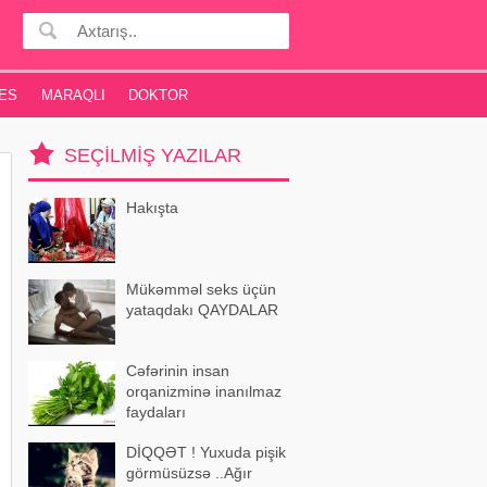
ES
MARAQLI
DOKTOR
SEÇILMIŞ YAZILAR
Hakışta
Mükəmməl seks üçün
yataqdakı QAYDALAR
Cəfərinin insan
orqanizminə inanılmaz
faydaları
DİQQƏT ! Yuxuda pişik
görmüsüzsə ..Ağır