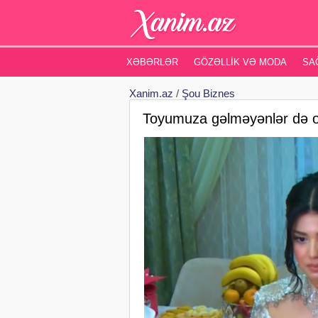
XƏBƏRLƏR
GÖZƏLLIK VƏ MODA
SA
Xanim.az
/
Şou Biznes
Toyumuza gəlməyənlər də oldu