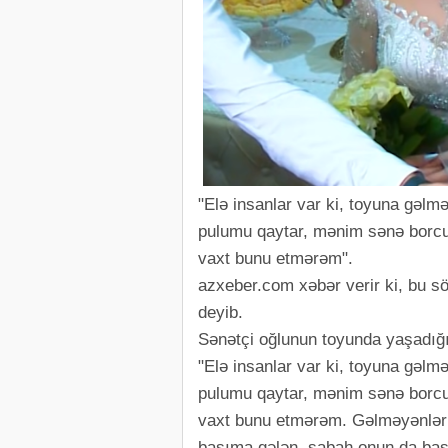
"Elə insanlar var ki, toyuna gəlm
pulumu qaytar, mənim sənə borcu
vaxt bunu etmərəm".
azxeber.com xəbər verir ki, bu sö
deyib.
Sənətçi oğlunun toyunda yaşadığı
"Elə insanlar var ki, toyuna gəlm
pulumu qaytar, mənim sənə borcu
vaxt bunu etmərəm. Gəlməyənlərin
başıma gələn, sabah onun da başın