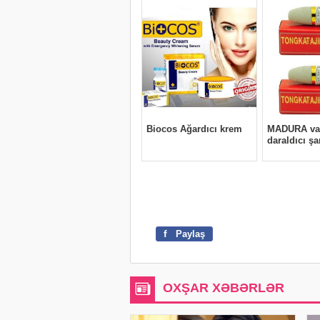
f
Paylaş
OXŞAR XƏBƏRLƏR