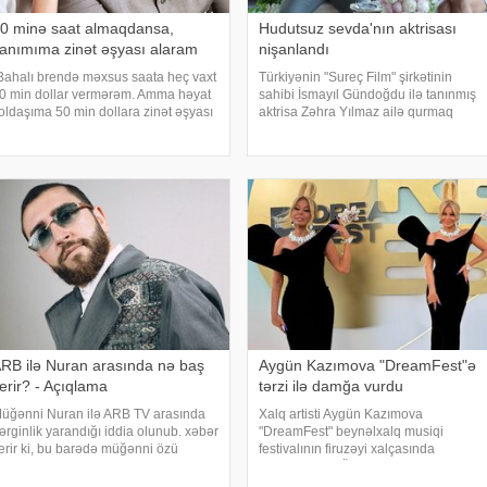
0 minə saat almaqdansa,
Hudutsuz sevda'nın aktrisası
anımıma zinət əşyası alaram
nişanlandı
Bahalı brendə məxsus saata heç vaxt
Türkiyənin "Sureç Film" şirkətinin
0 min dollar vermərəm. Amma həyat
sahibi İsmayıl Gündoğdu ilə tanınmış
oldaşıma 50 min dollara zinət əşyası
aktrisa Zəhra Yılmaz ailə qurmaq
lmaq mənim üçün asandır".
yolunda ilk addımı ataraq
xşam.az-a istinadən xəbər verir ki,
nişanlanıblar. . Cütlüyün nişan
u sözləri Xalq artisti Emin Ağalaro
mərasimində incəsənət aləmindən
tanınmış simala
RB ilə Nuran arasında nə baş
Aygün Kazımova "DreamFest"ə
erir? - Açıqlama
tərzi ilə damğa vurdu
üğənni Nuran ilə ARB TV arasında
Xalq artisti Aygün Kazımova
ərginlik yarandığı iddia olunub. xəbər
"DreamFest" beynəlxalq musiqi
erir ki, bu barədə müğənni özü
festivalının firuzəyi xalçasında
əlumat verilib. Məlumata görə, buna
görüntülənib. Ölkənin əsas ulduzu
əbəb müğənninin öncədən lentə
tədbirə xüsusi tərzi ilə damğa vurub.