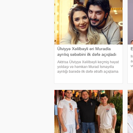
Ülviyyə Xəlilbəyli əri Muradla
E
ayrılıq səbəbini ilk dəfə açıqladı
M
a
Aktrisa Ülviyyə Xəlilbəyli keçmiş həyat
v
yoldaşı və həmkarı Murad İsmayılla
g
ayrılığı barədə ilk dəfə ətraflı açıqlama
z
verib. Aktrisa bu barədə Nail
k
Naiboğlunun "YouTube" kanalında
yayımlanan müsahibəsində danışıb