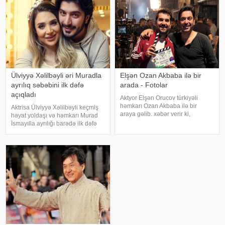
İnstitutunun rəyinə istinadə
Ülviyyə Xəlilbəyli əri Muradla
Elşən Ozan Akbaba ilə bir
ayrılıq səbəbini ilk dəfə
arada - Fotolar
açıqladı
Aktyor Elşən Orucov türkiyəli
həmkarı Ozan Akbaba ilə bir
Aktrisa Ülviyyə Xəlilbəyli keçmiş
araya gəlib. xəbər verir ki,
həyat yoldaşı və həmkarı Murad
sənətçilər "Çırak 2" serialının
İsmayılla ayrılığı barədə ilk dəfə
çəkiliş meydançasında
ətraflı açıqlama verib. Aktrisa bu
görüşüblər. Ekran işində rol alan
barədə Nail Naiboğlunun
Elşən layihənin birinci hissəsində
"YouTube" kanalında yayımlanan
d
müsahibəsində danışıb