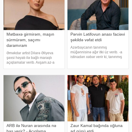
Mətbəxə girmirəm, maşın
Pərvin Lətifovun anası faciəvi
sürmürəm, saçımı
şəkildə vəfat etdi
daramıram
Azərbaycanın tanınmış
müğənnisinə ağır itki üz verib. -a
Əməkdar artist Dilarə Əliyeva
istinadən xəbər verir ki, tanınmış
şəxsi həyatı ilə bağlı maraqlı
müğənni Pərvin Lətifovun anası
açıqlamalar verib. Axşam.az-a
Almaz Lətifova bu gün qəfil
istinafdən xəbər verir ki, aktrisa
dünyasını dəyişib. O özlərinə
"İki başlı" proqramında heç vaxt
məxsus bağ sahəsində çalışarkən
avtomobil idarə etmədiyini deyib.
əlinə bata
O, sürücü ilə hərəkə
ARB ilə Nuran arasında nə
Zaur Kamal bağında oğluna
baş verir? - Açıqlama
ad günü etdi