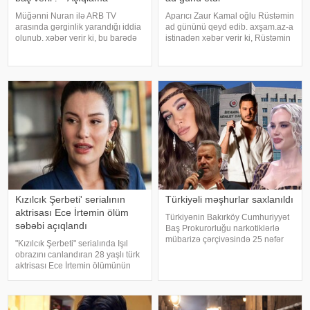
Müğənni Nuran ilə ARB TV
Aparıcı Zaur Kamal oğlu Rüstəmin
arasında gərginlik yarandığı iddia
ad gününü qeyd edib. axşam.az-a
olunub. xəbər verir ki, bu barədə
istinadən xəbər verir ki, Rüstəmin
müğənni özü məlumat verilib.
15 yaşı tamam olub. Aparıcı
Məlumata görə, buna səbəb
övladının özəl gününü əvvəlcə
müğənninin öncədən lentə
ailəsi ilə bağ evində qeyd edib.
alınmış görüntü və
Daha sonra isə Zaur ailəsi il
açıqlamalarının heç bir rəsm
Kızılcık Şerbeti' serialının
Türkiyəli məşhurlar saxlanıldı
aktrisası Ece İrtemin ölüm
Türkiyənin Bakırköy Cumhuriyyət
səbəbi açıqlandı
Baş Prokurorluğu narkotiklərlə
mübarizə çərçivəsində 25 nəfər
"Kızılcık Şerbeti" serialında Işıl
barəsində saxlanılma qərarı verib.
obrazını canlandıran 28 yaşlı türk
Şübhəlilər arasında sənətçi,
aktrisası Ece İrtemin ölümünün
aktyor, iş adamı və obyekt
rəsmi səbəbi məlum olub. Bu
sahiblərinin olduğu bildirilib.
barədə Demirören Haber Ajansı
Əməliyya
(DHA) Türkiyə Məhkəmə-Tibb