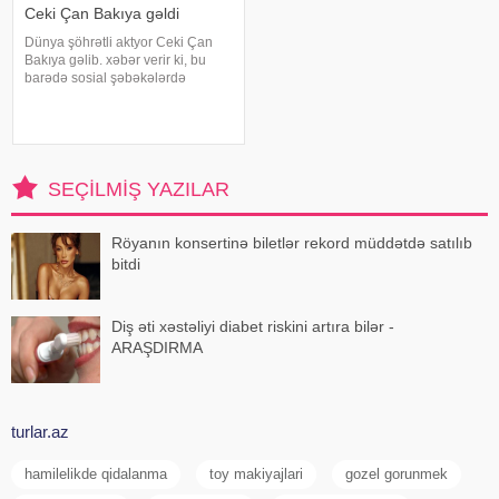
Ceki Çan Bakıya gəldi
Dünya şöhrətli aktyor Ceki Çan
Bakıya gəlib. xəbər verir ki, bu
barədə sosial şəbəkələrdə
məlumat yayılıb. Qeyd edək ki,
Ceki Çanın "Tanrının Zirehi 4"
(Armour of God 4: The Ultimatum")
adlı beynəlxalq fil
SEÇILMIŞ YAZILAR
Röyanın konsertinə biletlər rekord müddətdə satılıb
bitdi
Diş əti xəstəliyi diabet riskini artıra bilər -
ARAŞDIRMA
turlar.az
hamilelikde qidalanma
toy makiyajlari
gozel gorunmek