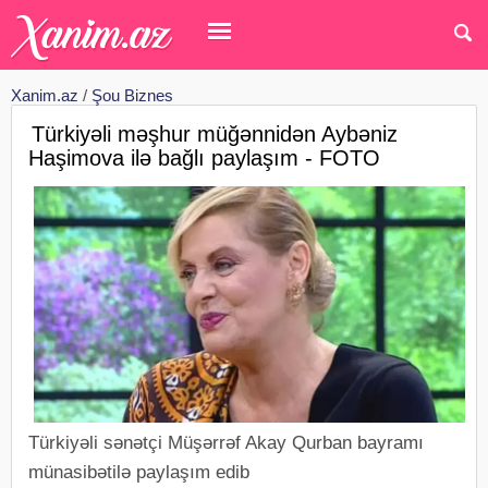
Xanim.az
/
Şou Biznes
Türkiyəli məşhur müğənnidən Aybəniz
Haşimova ilə bağlı paylaşım - FOTO
Türkiyəli sənətçi Müşərrəf Akay Qurban bayramı
münasibətilə paylaşım edib