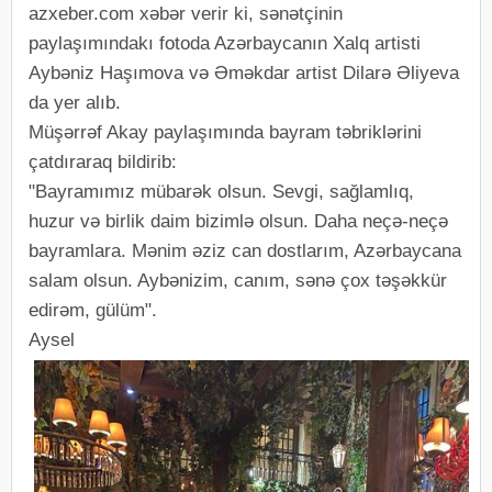
azxeber.com xəbər verir ki, sənətçinin
paylaşımındakı fotoda Azərbaycanın Xalq artisti
Aybəniz Haşımova və Əməkdar artist Dilarə Əliyeva
da yer alıb.
Müşərrəf Akay paylaşımında bayram təbriklərini
çatdıraraq bildirib:
"Bayramımız mübarək olsun. Sevgi, sağlamlıq,
huzur və birlik daim bizimlə olsun. Daha neçə-neçə
bayramlara. Mənim əziz can dostlarım, Azərbaycana
salam olsun. Aybənizim, canım, sənə çox təşəkkür
edirəm, gülüm".
Aysel