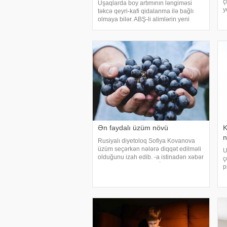
ç
Uşaqlarda boy artımının ləngiməsi
y
təkcə qeyri-kafi qidalanma ilə bağlı
i
olmaya bilər. ABŞ-li alimlərin yeni
b
araşdırması göstərib ki, bağırsaq
m
mikrobiomundakı bəzi bakteriyalar
hələ ana bətnində olarkən körpənin
inkişafın
Ən faydalı üzüm növü
K
n
Rusiyalı diyetoloq Sofiya Kovanova
üzüm seçərkən nələrə diqqət edilməli
U
olduğunu izah edib. -a istinadən xəbər
ç
verir ki, bu barədə o, AİF.ru nəşrinə
p
müsahibəsində danışıb. Mütəxəssis
s
qeyd edib ki, tünd rəngdə olan üzüm
ö
sortlar
L
t