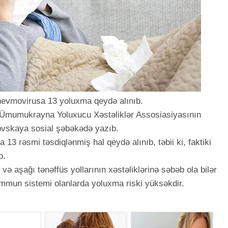
nevmovirusa 13 yoluxma qeydə alınıb.
də Ümumukrayna Yoluxucu Xəstəliklər Assosiasiyasının
ovskaya sosial şəbəkədə yazıb.
 rəsmi təsdiqlənmiş hal qeydə alınıb, təbii ki, faktiki
b.
və aşağı tənəffüs yollarının xəstəliklərinə səbəb ola bilər
 immun sistemi olanlarda yoluxma riski yüksəkdir.