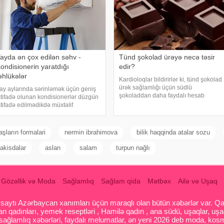
ayda ən çox edilən səhv -
Tünd şokolad ürəyə necə təsir
ondisionerin yaratdığı
edir?
əhlükələr
Kardioloqlar bildirirlər ki, tünd şokolad
ürək sağlamlığı üçün südlü
ay aylarında sərinləmək üçün geniş
şokoladdan daha faydalı hesab
stifadə olunan kondisionerlər düzgün
olunur. Bunun əsas səbəbi kakaonun
stifadə edilmədikdə müxtəlif
tərkibində olan flavanollar, güclü
ağlamlıq problemlərinə səbəb ola
antioksidant maddələrdir. -a istinadən
ilər. xəbər verir ki, ani temperatur
bildirir ki
əyişiklikləri, quru hava və baxımsız
aşların formalari
nermin ibrahimova
bilik haqqinda atalar sozu
ondisionerlərd
akisdalar
aslan
salam
turpun nağlı
Gözəllik və Moda
Sağlamlıq
Sağlam qida
Mətbəx
Ailə və Uşaq
aytı Azərbaycan xanımları üçün maraqlı olan bütün xəbərlər var. Qadin
 qadınları, yemek reseptləri , Hamilə qadın , ana südü, uşaqlar, uşa
 sağlamlıq xəbərləri, faydalı melumatlar, ən yeni 2026 deb moda, kosm