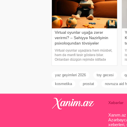
Virtual oyunlar uşağa zərər
Y
verirmi? – Səhiyyə Nazirliyinin
K
psixoloqundan tövsiyələr
t
Virtual oyunlar uşaqlara həm müsbət,
Y
həm də mənfi təsir göstərə bilər.
i
Onlardan düzgün rejimdə istifadə
i
edildikdə zehni inkişafı dəstəkləsə də,
s
həddindən artıq oynanılması fiziki və
b
psixoloji problemlərə səbəb ola bilər
d
yaz geyimleri 2026
toy gecesi
q
k
kosmetika
prostat
novruza aid h
Xəbərlər
Xanım.az s
Azərbaycan
xeberleri,