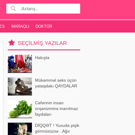
ES
MARAQLI
DOKTOR
SEÇILMIŞ YAZILAR
Hakışta
Mükəmməl seks üçün
yataqdakı QAYDALAR
Cəfərinin insan
orqanizminə inanılmaz
faydaları
DİQQƏT ! Yuxuda pişik
görmüsüzsə ..Ağır