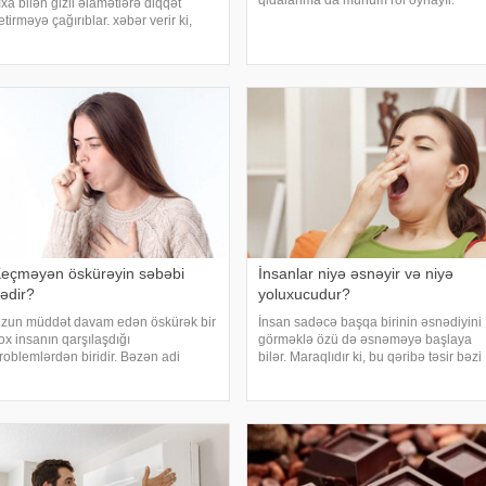
qidalanma da mühüm rol oynayır.
ıxa bilən gizli əlamətlərə diqqət
axşam.az-a istinadən bildirir
etirməyə çağırıblar. xəbər verir ki,
ki, orqanizmin kifayət qədər vitamin və
nsult bəzi hallarda qəfil baş vermir və
mineral alması stressin təsirlərini
eyin günlər, hətta həftələr əvvəl
azaltmağa kömək edə bilər
üəyyən siqnallar verə bilər. Lakin b
eçməyən öskürəyin səbəbi
İnsanlar niyə əsnəyir və niyə
ədir?
yoluxucudur?
zun müddət davam edən öskürək bir
İnsan sadəcə başqa birinin əsnədiyini
ox insanın qarşılaşdığı
görməklə özü də əsnəməyə başlaya
roblemlərdən biridir. Bəzən adi
bilər. Maraqlıdır ki, bu qəribə təsir bəzi
oyuqdəymədən sonra yaranan
heyvanlarda da müşahidə olunur.
skürək həftələrlə davam edə bilər.
xarici mediaya istinadən xəbər verir ki,
akin öskürəyin səbəbi hər zaman
əsnəmək insan orqanizminin ən adi
ənəffüs yolu infeksiyası olmur