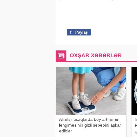
f
Paylaş
OXŞAR XƏBƏRLƏR
Alimlər uşaqlarda boy artımının
İ
ləngiməsinin gizli səbəbini aşkar
ə
ediblər
N