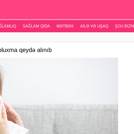
ĞLAMLIQ
SAĞLAM QIDA
MƏTBƏX
AILƏ VƏ UŞAQ
ŞOU BIZN
oluxma qeydə alınıb