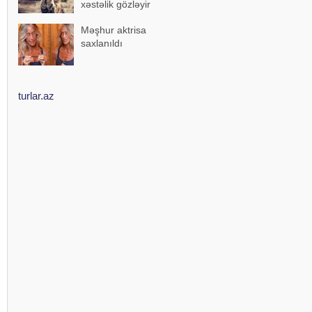
xəstəlik gözləyir
Məşhur aktrisa
saxlanıldı
turlar.az