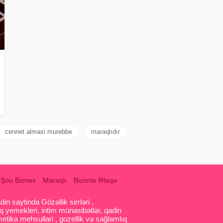
cennet almasi murebbe
maraqlıdır
Şou Biznes
Maraqlı
Bizimlə Əlaqə
 saytinda Gözəllik sirrləri ,
q yemekleri, intim münasibətlər, qadin
etika mehsullari , gozellik və sağlamlıq