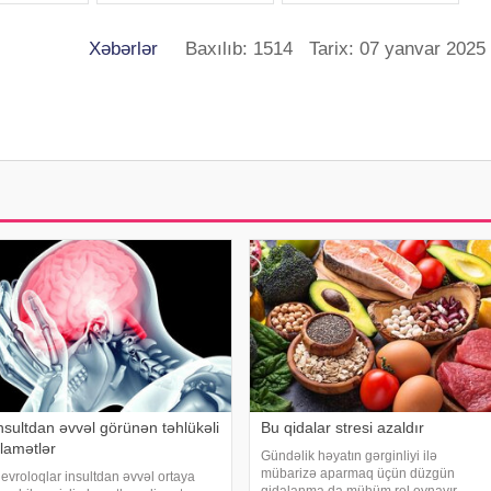
Xəbərlər
Baxılıb: 1514 Tarix: 07 yanvar 2025
nsultdan əvvəl görünən təhlükəli
Bu qidalar stresi azaldır
lamətlər
Gündəlik həyatın gərginliyi ilə
mübarizə aparmaq üçün düzgün
evroloqlar insultdan əvvəl ortaya