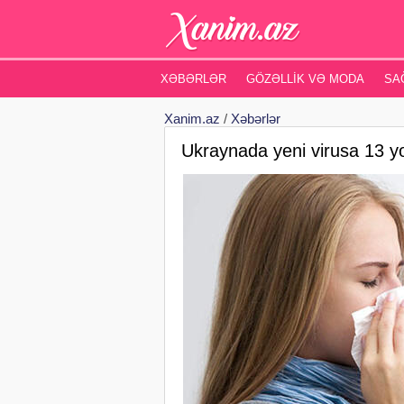
XƏBƏRLƏR
GÖZƏLLIK VƏ MODA
SA
Xanim.az
/
Xəbərlər
Ukraynada yeni virusa 13 y