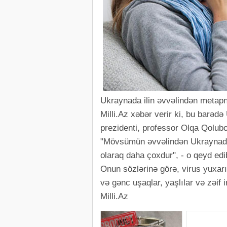
Ukraynada ilin əvvəlindən metap
Milli.Az xəbər verir ki, bu barə
prezidenti, professor Olqa Qolub
"Mövsümün əvvəlindən Ukraynada 13
olaraq daha çoxdur", - o qeyd edi
Onun sözlərinə görə, virus yuxarı 
və gənc uşaqlar, yaşlılar və zəif
Milli.Az