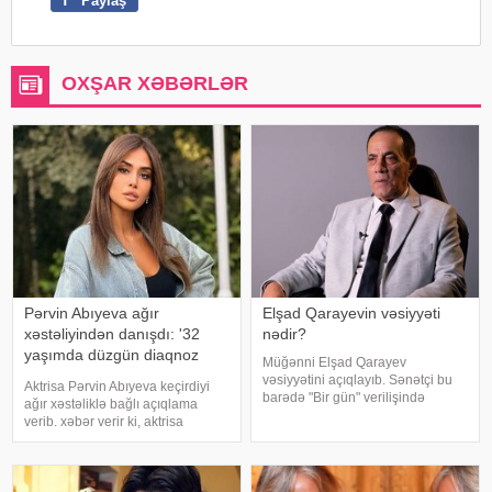
Paylaş
OXŞAR XƏBƏRLƏR
Pərvin Abıyeva ağır
Elşad Qarayevin vəsiyyəti
xəstəliyindən danışdı: '32
nədir?
yaşımda düzgün diaqnoz
Müğənni Elşad Qarayev
qoyuldu
vəsiyyətini açıqlayıb. Sənətçi bu
Aktrisa Pərvin Abıyeva keçirdiyi
barədə "Bir gün" verilişində
ağır xəstəliklə bağlı açıqlama
danışıb. "Hər dəfə rayona gələndə
verib. xəbər verir ki, aktrisa
qardaşlarımın məzarını ziyarət
axlorhidriya xəstəliyindən əziyyət
edirəm. Bu dünyadan hamımız
çəkdiyini və uzun illər düzgün
köçəcəyik. Amma köçməyin d
diaqnoz qoyula bilmədiyini
bildirib. "Bu əməliyyat