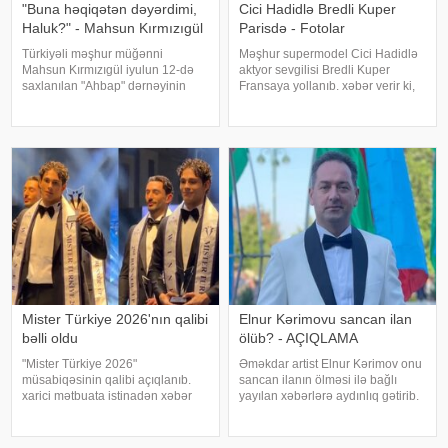
"Buna həqiqətən dəyərdimi,
Cici Hadidlə Bredli Kuper
Haluk?" - Mahsun Kırmızıgül
Parisdə - Fotolar
Türkiyəli məşhur müğənni
Məşhur supermodel Cici Hadidlə
Mahsun Kırmızıgül iyulun 12-də
aktyor sevgilisi Bredli Kuper
saxlanılan "Ahbap" dərnəyinin
Fransaya yollanıb. xəbər verir ki,
sədri, tanınmış müğənni Haluk
cütlük Paris küçələrində əl-ələ
Leventlə bağlı paylaşım edib.
gəzərkən obyektivlərə tuş gəliblər.
xəbər verir ki, Mahsun instaqram
Qeyd edək ki, müğənni Zayn
hesabında bir zamanlar ən yaxı
Malikdən ayrıldıqdan sonra Cicini
Mister Türkiye 2026'nın qalibi
Elnur Kərimovu sancan ilan
bəlli oldu
ölüb? - AÇIQLAMA
"Mister Türkiye 2026"
Əməkdar artist Elnur Kərimov onu
müsabiqəsinin qalibi açıqlanıb.
sancan ilanın ölməsi ilə bağlı
xarici mətbuata istinadən xəbər
yayılan xəbərlərə aydınlıq gətirib.
verir ki, 30 iştirakçının mübarizə
Sənətçi bu barədə "Xəzər axşamı"
apardığı finalda Rizenin Ardeşen
verilişində danışıb. "Üç günə
rayonundan olan Doğukan
yaxındır ki, bu barədə heç kimə