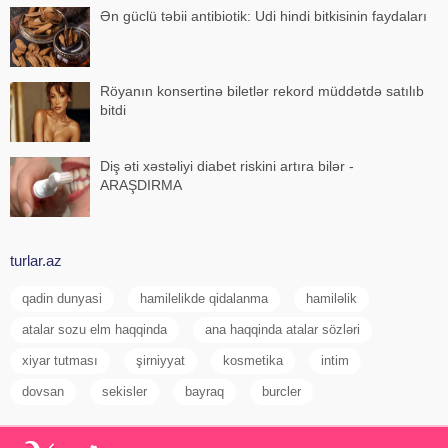
Ən güclü təbii antibiotik: Udi hindi bitkisinin faydaları
Röyanın konsertinə biletlər rekord müddətdə satılıb
bitdi
Diş əti xəstəliyi diabet riskini artıra bilər -
ARAŞDIRMA
turlar.az
qadin dunyasi
hamilelikde qidalanma
hamiləlik
atalar sozu elm haqqinda
ana haqqinda atalar sözləri
xiyar tutması
şirniyyat
kosmetika
intim
dovsan
sekisler
bayraq
burcler