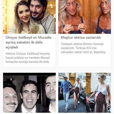
Azərbaycand
Ülviyyə Xəlilbəyli əri Muradla
Məşhur aktrisa saxlanıldı
ayrılıq səbəbini ilk dəfə
Türkiyəli aktrisa Bennu Gerede
açıqladı
saxlanılıb. Türkiyə KİV-inə
istinadən xəbər verir ki, Bakırköy
Aktrisa Ülviyyə Xəlilbəyli keçmiş
Respublika Baş Prokurorluğu
həyat yoldaşı və həmkarı Murad
aktrisanın qatıldığı televiziya
İsmayılla ayrılığı barədə ilk dəfə
proqramında səsləndirdiyi
ətraflı açıqlama verib. Aktrisa bu
fikirlərlə bağlı "ədəbsizlik" ittiham
barədə Nail Naiboğlunun
"YouTube" kanalında yayımlanan
müsahibəsində danışıb