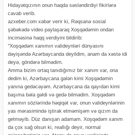
Hidayətqızının onun haqda səsləndirdiyi fikirlərə
cavab verib.
azxeber.com xəbər verir ki, Rəqsanə sosial
şəbəkədə video paylaşaraq Xoşqədəmin ondan
inciməsinə haqq verdiyini bildirib:
"Xoşqədəm xanımın valideynləri dünyasını
dəyişəndə Azərbaycanda deyildim, anam da xəstə idi
deyə, göndərə bilmədim.
Amma bizim ortaq tanıdığımız bir xanım var, ona
dedim ki, Azərbaycana gələn kimi Xoşqədəmin
yanına gedəcəyəm. Azərbaycana da qayıdan kimi
başıma bəla gəldi və gedə bilmədim. Xoşqədəm
xanımın sözlərində həqiqət var, onun valideynlərinin
yas mərasimində iştirak etməmişəm və qızım da
getməyib. Düz danışan adamam. Xoşqədəm xanım
da çox sağ olsun ki, reallığı deyir, normal