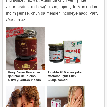
münasibətimiz var. Atamı da onun verilişində
axtarmışdım, o da sağ olsun, tapmışdı. Mən ondan
incimişəmsə, onun da məndən inciməyə haqqı var".
/Axsam.az