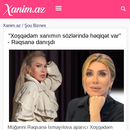
Xanim.az
/
Şou Biznes
"Xoşqədəm xanımın sözlərində həqiqət var"
- Rəqsanə danışdı
Müğənni Rəqsanə İsmayılova aparıcı Xoşqədəm