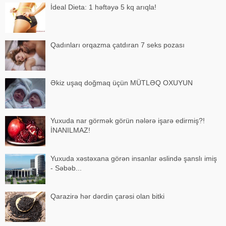
İdeal Dieta: 1 həftəyə 5 kq arıqla!
Qadınları orqazma çatdıran 7 seks pozası
Əkiz uşaq doğmaq üçün MÜTLƏQ OXUYUN
Yuxuda nar görmək görün nələrə işarə edirmiş?!
İNANILMAZ!
Yuxuda xəstəxana görən insanlar əslində şanslı imiş
- Səbəb...
Qarazirə hər dərdin çarəsi olan bitki