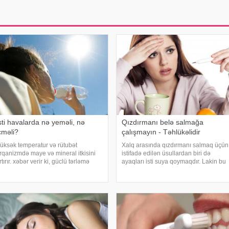
sti havalarda nə yeməli, nə
Qızdırmanı belə salmağa
çməli?
çalışmayın - Təhlükəlidir
üksək temperatur və rütubət
Xalq arasında qızdırmanı salmaq üçün
rqanizmdə maye və mineral itkisini
istifadə edilən üsullardan biri də
rtırır. xəbər verir ki, güclü tərləmə
ayaqları isti suya qoymaqdır. Lakin bu
əticəsində yaranan su və mineral
metod hər zaman faydalı hesab
atışmazlığı huşun itirilməsinə,
edilmir və bəzi hallarda vəziyyəti daha
aşgicəllənmə və ürəkbulanma kimi
da ağırlaşdıra bilər. xəbər verir ki,
allara səbəb ol
yüksə