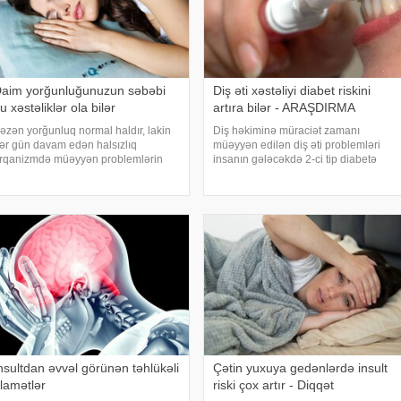
aim yorğunluğunuzun səbəbi
Diş əti xəstəliyi diabet riskini
u xəstəliklər ola bilər
artıra bilər - ARAŞDIRMA
əzən yorğunluq normal haldır, lakin
Diş həkiminə müraciət zamanı
ər gün davam edən halsızlıq
müəyyən edilən diş əti problemləri
rqanizmdə müəyyən problemlərin
insanın gələcəkdə 2-ci tip diabetə
laməti ola bilər. xəbər verir ki,
tutulma riski barədə də məlumat verə
avamlı yorğunluğun səbəbləri
bilər. xəbər verir ki, "The Lancet Public
rasında qan azlığı, qalxanabənzər
Health" jurnalında dərc olunan v
əz xəstəlikləri, şəkərl
nsultdan əvvəl görünən təhlükəli
Çətin yuxuya gedənlərdə insult
lamətlər
riski çox artır - Diqqət