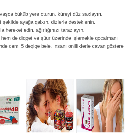
vaşca büküb yerə oturun, kürəyi düz saxlayın.
şəkildə ayağa qalxın, dizlərlə dəstəklənin.
la hərəkət edin, ağırlığınızı tarazlayın.
l, həm də diqqət və şüur üzərində işləməklə qocalmanı
ündə cəmi 5 dəqiqə belə, insanı onilliklərlə cavan göstərə