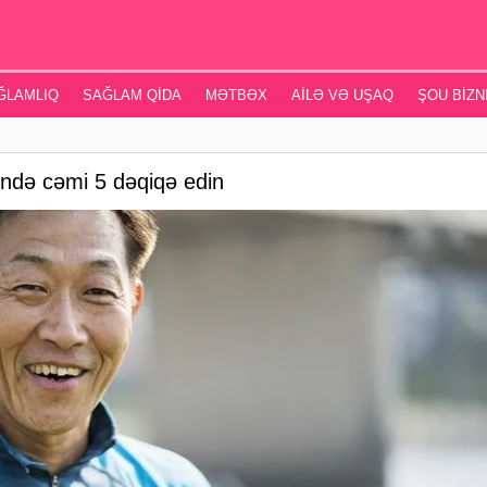
ĞLAMLIQ
SAĞLAM QIDA
MƏTBƏX
AILƏ VƏ UŞAQ
ŞOU BIZN
Gündə cəmi 5 dəqiqə edin