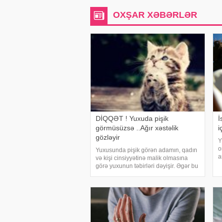
OXŞAR XƏBƏRLƏR
DİQQƏT ! Yuxuda pişik
İ
görmüsüzsə ..Ağır xəstəlik
i
gözləyir
Y
o
Yuxusunda pişik görən adamın, qadın
a
və kişi cinsiyyətinə malik olmasına
n
görə yuxunun təbirləri dəyişir. Əgər bu
ç
yuxunu görən adam bir kişisə, bu
b
kişinin normal həyatında diqqətsiz bir
h
şəxsiyyətə sahib olduğu, ətrafındak