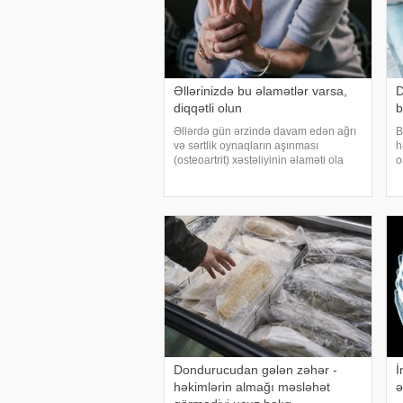
Əllərinizdə bu əlamətlər varsa,
D
diqqətli olun
b
Əllərdə gün ərzində davam edən ağrı
B
və sərtlik oynaqların aşınması
h
(osteoartrit) xəstəliyinin əlaməti ola
o
bilər. Bu xəstəlik oynaqları qoruyan
ə
qığırdağın zamanla nazilməsi və
d
aşınması nəticəsində yaranır. xəbər
a
verir ki
v
Dondurucudan gələn zəhər -
İ
həkimlərin almağı məsləhət
ə