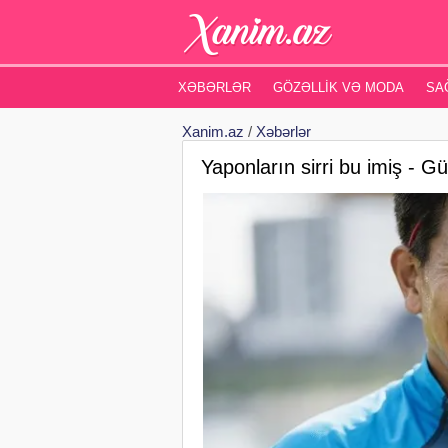
XƏBƏRLƏR
GÖZƏLLIK VƏ MODA
SA
Xanim.az
/
Xəbərlər
Yaponların sirri bu imiş - 