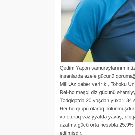
Qədim Yapon samuraylarının intiza
insanlarda əzələ gücünü qorumağın
Milli.Az xəbər verir ki, Tohoku U
Rei-ho məşqi diz gücünü əhəmiyyət
Tədqiqatda 20 yaşdan yuxarı 34 sa
Rei-ho qrupu olaraq bölünmüşdür
və oturaq vəziyyətdə yavaş, diqqə
uzatma gücü orta hesabla 25,9% 
edilmişdir.