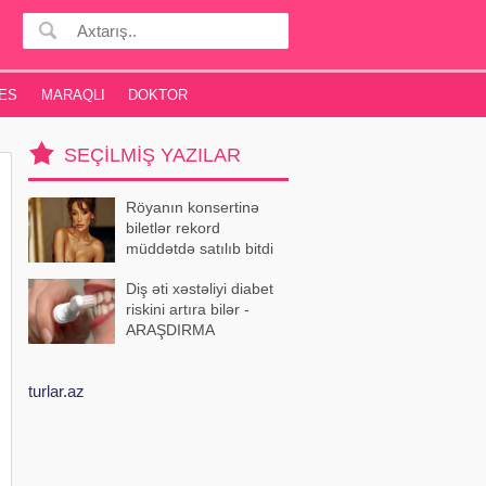
ES
MARAQLI
DOKTOR
SEÇILMIŞ YAZILAR
Röyanın konsertinə
biletlər rekord
müddətdə satılıb bitdi
Diş əti xəstəliyi diabet
riskini artıra bilər -
ARAŞDIRMA
turlar.az