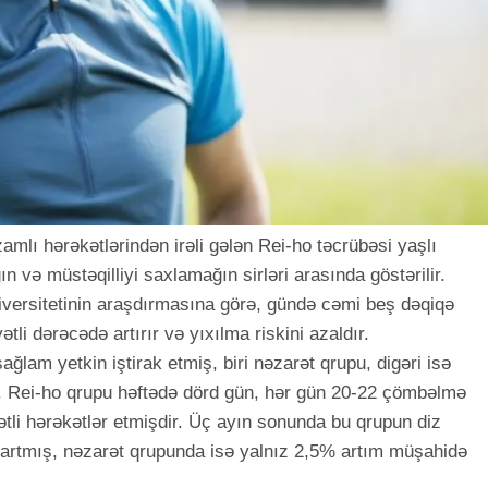
mlı hərəkətlərindən irəli gələn Rei-ho təcrübəsi yaşlı
 və müstəqilliyi saxlamağın sirləri arasında göstərilir.
niversitetinin araşdırmasına görə, gündə cəmi beş dəqiqə
li dərəcədə artırır və yıxılma riskini azaldır.
ğlam yetkin iştirak etmiş, biri nəzarət qrupu, digəri isə
. Rei-ho qrupu həftədə dörd gün, hər gün 20-22 çömbəlmə
tli hərəkətlər etmişdir. Üç ayın sonunda bu qrupun diz
artmış, nəzarət qrupunda isə yalnız 2,5% artım müşahidə