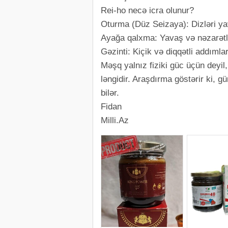
Rei-ho necə icra olunur?
Oturma (Düz Seizaya): Dizləri ya
Ayağa qalxma: Yavaş və nəzarətli 
Gəzinti: Kiçik və diqqətli addımlar
Məşq yalnız fiziki güc üçün deyi
ləngidir. Araşdırma göstərir ki, g
bilər.
Fidan
Milli.Az