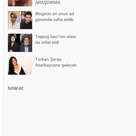
ARAŞDIRMA
Blogerin əri onun ad
günündə vəfat etdib
Toppuş bacı'nın atası
da vəfat etdi
Türkan Şoray
Azərbaycana gələcək
turlar.az