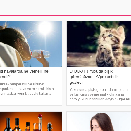
sti havalarda nə yeməli, nə
DİQQƏT ! Yuxuda pişik
çməli?
görmüsüzsə ..Ağır xəstəlik
gözləyir
üksək temperatur və rütubət
rqanizmdə maye və mineral itkisini
Yuxusunda pişik görən adamın, qadın
rtırır. xəbər verir ki, güclü tərləmə
və kişi cinsiyyətinə malik olmasına
əticəsində yaranan su və mineral
görə yuxunun təbirləri dəyişir. Əgər bu
atışmazlığı huşun itirilməsinə,
yuxunu görən adam bir kişisə, bu
aşgicəllənmə və ürəkbulanma kimi
kişinin normal həyatında diqqətsiz bir
allara səbəb ol
şəxsiyyətə sahib olduğu, ətrafındak