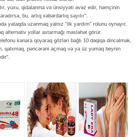
ır, yuxu, qidalanma və ünsiyyəti əvəz edir, həmçinin
aradırsa, bu, artıq xəbərdarlıq sayılır".
mda yataqda uzanmaq yalnız "ilk yardım" rolunu oynayır,
loq alternativ yollar axtarmağı məsləhət görür.
telefonu kənara qoyaraq gözləri bağlı 10 dəqiqə dincəlmək,
lən, qalxmaq, pəncərəni açmaq və ya üz yumaq beynin
dir".