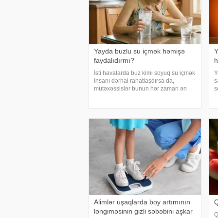
Yayda buzlu su içmək həmişə
Y
faydalıdırmı?
h
İsti havalarda buz kimi soyuq su içmək
Y
insanı dərhal rahatlaşdırsa da,
s
mütəxəssislər bunun hər zaman ən
s
yaxşı seçim olmadığını bildirirlər.
i
xəbər verir ki, çox soyuq su susuzluq
i
hissini tez azaldır və insanın kifayət
ç
qədə
v
Alimlər uşaqlarda boy artımının
Q
ləngiməsinin gizli səbəbini aşkar
Q