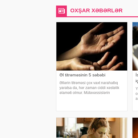
OXŞAR XƏBƏRLƏR
Əl titrəməsinin 5 səbəbi
İ
i
Əllərin titrəməsi çox vaxt narahatlıq
yaratsa da, hər zaman ciddi xəstəlik
Y
əlaməti olmur. Mütəxəssislərin
o
sözlərinə görə, bəzi hallarda bu
a
vəziyyət gündəlik faktorlarla bağlı olur
n
və aradan qalxa bilər. Fransız
ç
mətbuatın
b
h