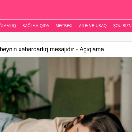
ĞLAMLIQ
SAĞLAM QIDA
MƏTBƏX
AILƏ VƏ UŞAQ
ŞOU BIZN
beynin xəbərdarlıq mesajıdır - Açıqlama