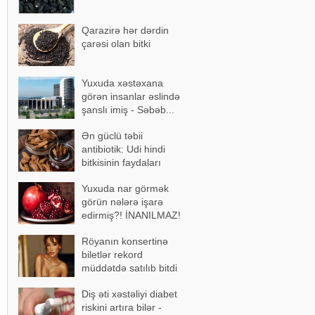
Qarazirə hər dərdin
çarəsi olan bitki
Yuxuda xəstəxana
görən insanlar əslində
şanslı imiş - Səbəb...
Ən güclü təbii
antibiotik: Udi hindi
bitkisinin faydaları
Yuxuda nar görmək
görün nələrə işarə
edirmiş?! İNANILMAZ!
Röyanın konsertinə
biletlər rekord
müddətdə satılıb bitdi
Diş əti xəstəliyi diabet
riskini artıra bilər -