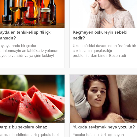
ayda ən təhlükəli spirtli içki
Keçməyən öskürəyin səbəbi
ansıdır?
nədir?
ay aylarında bir çoxları
Uzun müddət davam edən öskürək bir
ərinlənməyin ən təhlükəsiz yolunun
çox insanın qarşılaşdığı
oyuq pivə, sidr və ya şirin kokteyl
problemlərdən biridir. Bəzən adi
çmək olduğunu düşünür. Güclü spirtli
soyuqdəymədən sonra yaranan
çkilərdən istidə uzaq durmağa
öskürək həftələrlə davam edə bilər.
alışsalar da, az alkoqollu içkilər çox
Lakin öskürəyin səbəbi hər zaman
axt zərərsi
tənəffüs yolu infeksiyası olmur
arpız bu şəxslərə olmaz
Yuxuda sevişmək nəyə yozulur?
arpızın həddindən artıq qəbulu bəzi
Yuxular hələ də sirri açılmayan