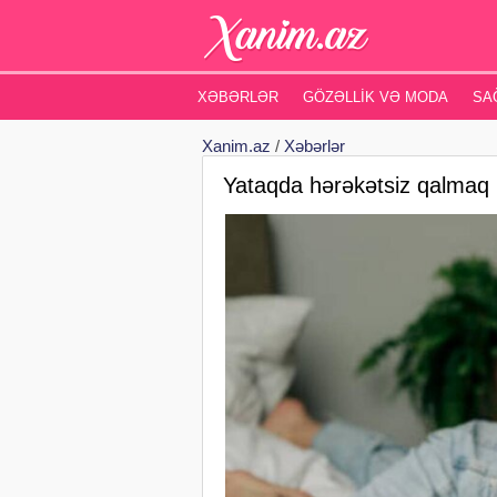
XƏBƏRLƏR
GÖZƏLLIK VƏ MODA
SA
Xanim.az
/
Xəbərlər
Yataqda hərəkətsiz qalmaq 