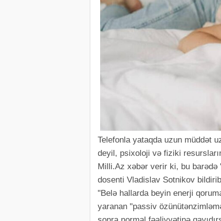
Telefonla yataqda uzun müddət uz
deyil, psixoloji və fiziki resurslar
Milli.Az xəbər verir ki, bu barəd
dosenti Vladislav Sotnikov bildirib
"Belə hallarda beyin enerji qorum
yaranan "passiv özünütənzimləmə
sonra normal fəaliyyətinə qayıdır