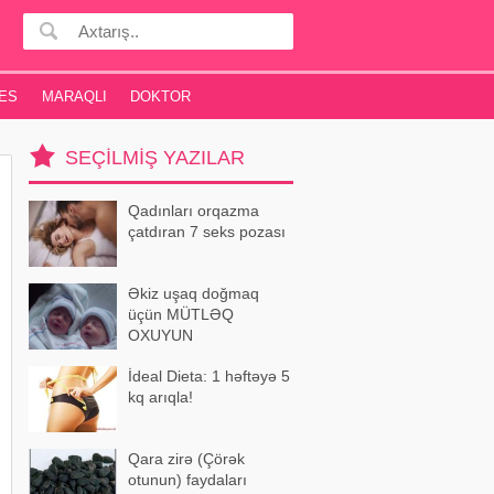
ES
MARAQLI
DOKTOR
SEÇILMIŞ YAZILAR
Qadınları orqazma
çatdıran 7 seks pozası
Əkiz uşaq doğmaq
üçün MÜTLƏQ
OXUYUN
İdeal Dieta: 1 həftəyə 5
kq arıqla!
Qara zirə (Çörək
otunun) faydaları