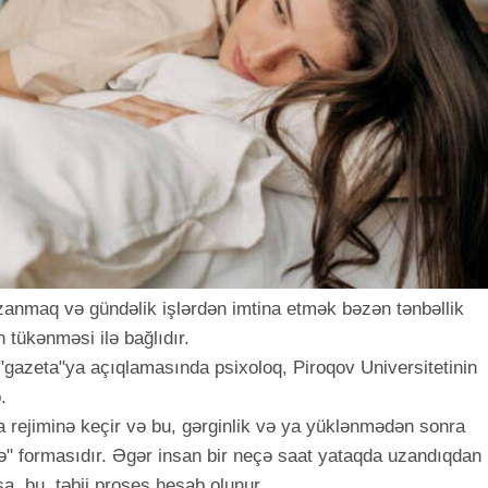
anmaq və gündəlik işlərdən imtina etmək bəzən tənbəllik
ın tükənməsi ilə bağlıdır.
ə "gazeta"ya açıqlamasında psixoloq, Piroqov Universitetinin
.
a rejiminə keçir və bu, gərginlik və ya yüklənmədən sonra
" formasıdır. Əgər insan bir neçə saat yataqda uzandıqdan
sa, bu, təbii proses hesab olunur.