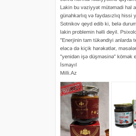
Lakin bu vəziyyət mütəmadi hal al
günahkarlıq və faydasızlıq hissi y
Sotnikov qeyd edib ki, belə duru
lakin problemin həlli deyil. Psixo
"Enerjinin tam tükəndiyi anlarda 
eləcə də kiçik hərəkətlər, məsə
"yenidən işə düşməsinə" kömək e
İsmayıl
Milli.Az