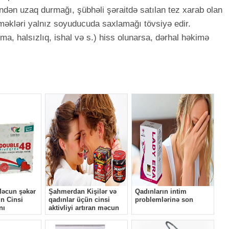
ən uzaq durmağı, şübhəli şəraitdə satılan tez xarab olan
əkləri yalnız soyuducuda saxlamağı tövsiyə edir.
a, halsızlıq, ishal və s.) hiss olunarsa, dərhal həkimə