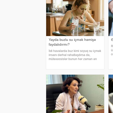
Yayda buzlu su içmək həmişə
Ə
faydalıdırmı?
R
ü
İsti havalarda buz kimi soyuq su içmək
o
insanı dərhal rahatlaşdırsa da,
v
mütəxəssislər bunun hər zaman ən
m
yaxşı seçim olmadığını bildirirlər.
q
xəbər verir ki, çox soyuq su susuzluq
s
hissini tez azaldır və insanın kifayət
qədə