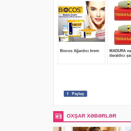
f
Paylaş
OXŞAR XƏBƏRLƏR