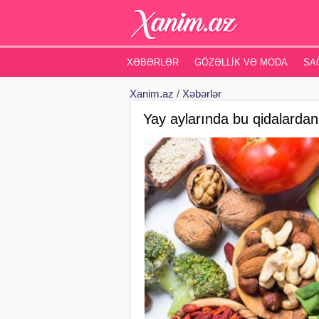
XƏBƏRLƏR
GÖZƏLLIK VƏ MODA
SA
Xanim.az
/
Xəbərlər
Yay aylarında bu qidalarda