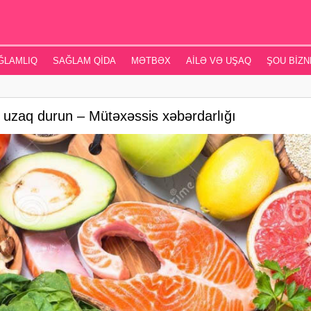
ĞLAMLIQ
SAĞLAM QIDA
MƏTBƏX
AILƏ VƏ UŞAQ
ŞOU BIZN
n uzaq durun – Mütəxəssis xəbərdarlığı