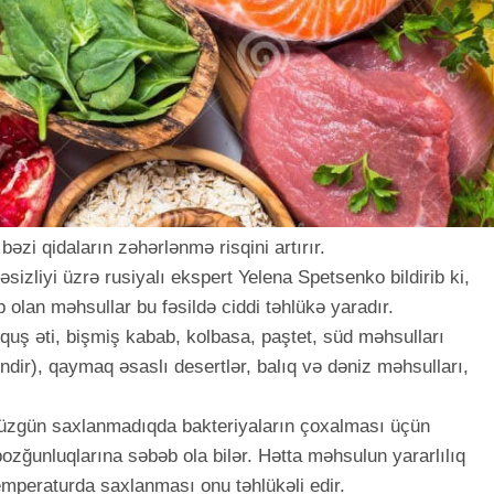
əzi qidaların zəhərlənmə risqini artırır.
kəsizliyi üzrə rusiyalı ekspert Yelena Spetsenko bildirib ki,
b olan məhsullar bu fəsildə ciddi təhlükə yaradır.
quş əti, bişmiş kabab, kolbasa, paştet, süd məhsulları
dir), qaymaq əsaslı desertlər, balıq və dəniz məhsulları,
 düzgün saxlanmadıqda bakteriyaların çoxalması üçün
pozğunluqlarına səbəb ola bilər. Hətta məhsulun yararlılıq
mperaturda saxlanması onu təhlükəli edir.