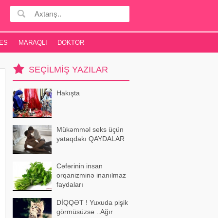
ES
MARAQLI
DOKTOR
SEÇILMIŞ YAZILAR
Hakışta
Mükəmməl seks üçün
yataqdakı QAYDALAR
Cəfərinin insan
orqanizminə inanılmaz
faydaları
DİQQƏT ! Yuxuda pişik
görmüsüzsə ..Ağır