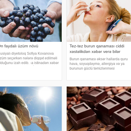
n faydalı üzüm növü
Tez-tez burun qanaması ciddi
xəstəlikdən xəbər verə bilər
usiyalı diyetoloq Sofiya Kovanova
züm seçərkən nələrə diqqət edilməli
Burun qanaması əksər hallarda quru
lduğunu izah edib. -a istinadən xəbər
hava, soyuqdəymə, allergiya və ya
erir ki, bu barədə o, AİF.ru nəşrinə
burunun güclü təmizlənməsi
üsahibəsində danışıb. Mütəxəssis
nəticəsində yaranır və təhlükəli olmur.
eyd edib ki, tünd rəngdə olan üzüm
xəbər verir ki, lakin qanama tez-tez
ortlar
təkrarlanır, çox olursa və ya çətin
dayanırsa, mütlə