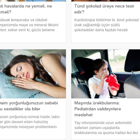
sti havalarda nə yeməli, nə
Tünd şokolad ürəyə necə təsir
çməli?
edir?
üksək temperatur və rütubət
Kardioloqlar bildirirlər ki, tünd şokolad
rqanizmdə maye və mineral itkisini
ürək sağlamlığı üçün südlü
rtırır. xəbər verir ki, güclü tərləmə
şokoladdan daha faydalı hesab
əticəsində yaranan su və mineral
olunur. Bunun əsas səbəbi kakaonun
atışmazlığı huşun itirilməsinə,
tərkibində olan flavanollar, güclü
aşgicəllənmə və ürəkbulanma kimi
antioksidant maddələrdir. -a istinadən
allara səbəb ol
bildirir ki
aim yorğunluğunuzun səbəbi
Maşında ürəkbulanma:
u xəstəliklər ola bilər
Pediatrdan valideynlərə
məsləhət
əzən yorğunluq normal haldır, lakin
ər gün davam edən halsızlıq
Yay mövsümündə uzun avtomobil
rqanizmdə müəyyən problemlərin
səfərləri zamanı uşaqlarda
laməti ola bilər. xəbər verir ki,
ürəkbulanma və qusma halları tez-tez
avamlı yorğunluğun səbəbləri
müşahidə olunur. xəbər verir ki,