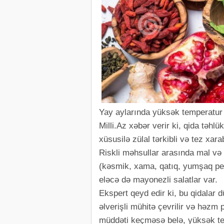
Yay aylarında yüksək temperatur b
Milli.Az xəbər verir ki, qida təhlü
xüsusilə zülal tərkibli və tez xara
Riskli məhsullar arasında mal və 
(kəsmik, xama, qatıq, yumşaq pen
eləcə də mayonezli salatlar var.
Ekspert qeyd edir ki, bu qidalar
əlverişli mühitə çevrilir və həzm 
müddəti keçməsə belə, yüksək te