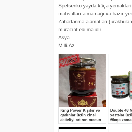
Spetsenko yayda küçə yeməklərind
məhsulları almamağı və hazır yem
Zəhərlənmə əlamətləri (ürəkbulanm
müraciət edilməlidir.
Asya
Milli.Az