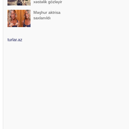
xəstəlik gözləyir
Məşhur aktrisa
saxlanıldı
turlar.az