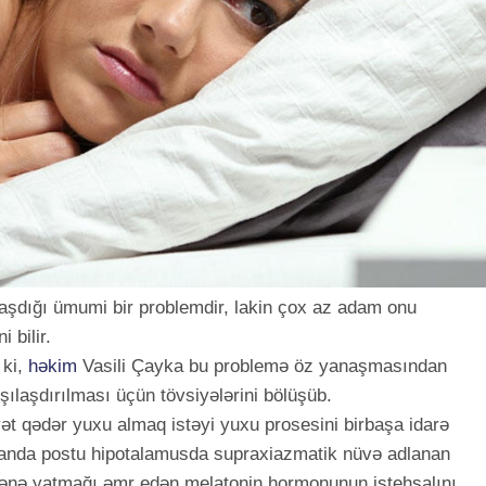
aşdığı ümumi bir problemdir, lakin çox az adam onu ​​
 bilir.
 ki,
həkim
Vasili Çayka bu problemə öz yanaşmasından
şılaşdırılması üçün tövsiyələrini bölüşüb.
ayət qədər yuxu almaq istəyi yuxu prosesini birbaşa idarə
anda postu hipotalamusda supraxiazmatik nüvə adlanan
dənə yatmağı əmr edən melatonin hormonunun istehsalını