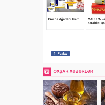
f
Paylaş
OXŞAR XƏBƏRLƏR