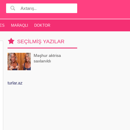
ES
MARAQLI
DOKTOR
SEÇILMIŞ YAZILAR
Məşhur aktrisa
saxlanıldı
turlar.az