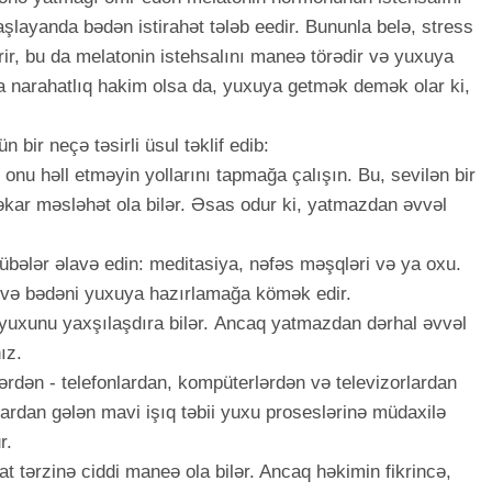
aşlayanda bədən istirahət tələb eedir. Bununla belə, stress
irir, bu da melatonin istehsalını maneə törədir və yuxuya
ya narahatlıq hakim olsa da, yuxuya getmək demək olar ki,
bir neçə təsirli üsul təklif edib:
onu həll etməyin yollarını tapmağa çalışın. Bu, sevilən bir
kar məsləhət ola bilər. Əsas odur ki, yatmazdan əvvəl
rübələr əlavə edin: meditasiya, nəfəs məşqləri və ya oxu.
a və bədəni yuxuya hazırlamağa kömək edir.
xunu yaxşılaşdıra bilər. Ancaq yatmazdan dərhal əvvəl
ız.
rdən - telefonlardan, kompüterlərdən və televizorlardan
ardan gələn mavi işıq təbii yuxu proseslərinə müdaxilə
r.
t tərzinə ciddi maneə ola bilər. Ancaq həkimin fikrincə,