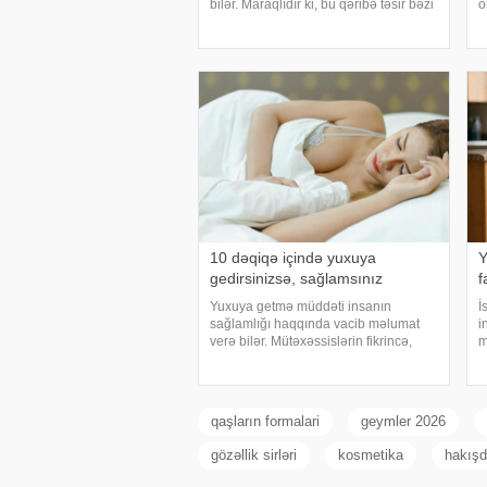
bilər. Maraqlıdır ki, bu qəribə təsir bəzi
o
heyvanlarda da müşahidə olunur.
K
xarici mediaya istinadən xəbər verir ki,
y
əsnəmək insan orqanizminin ən adi
ç
10 dəqiqə içində yuxuya
Y
gedirsinizsə, sağlamsınız
f
Yuxuya getmə müddəti insanın
İ
sağlamlığı haqqında vacib məlumat
i
verə bilər. Mütəxəssislərin fikrincə,
m
ideal vaxt 10-20 dəqiqədir. xəbər verir
y
ki, davranış yönümlü yuxu təbabəti
x
üzrə mütəxəssis Mişel Drerupun
h
sözlərinə görə
q
qaşların formalari
geymler 2026
gözəllik sirləri
kosmetika
hakışd