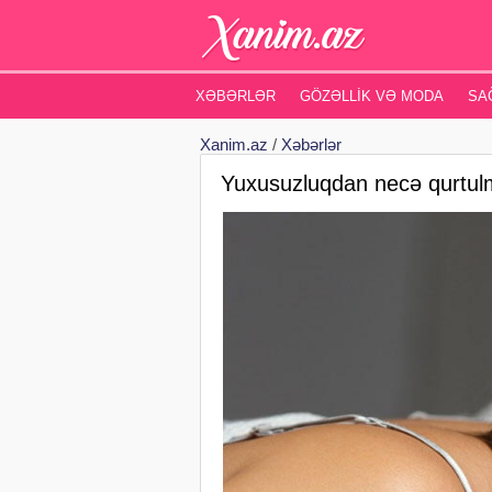
XƏBƏRLƏR
GÖZƏLLIK VƏ MODA
SA
Xanim.az
/
Xəbərlər
Yuxusuzluqdan necə qurtulm