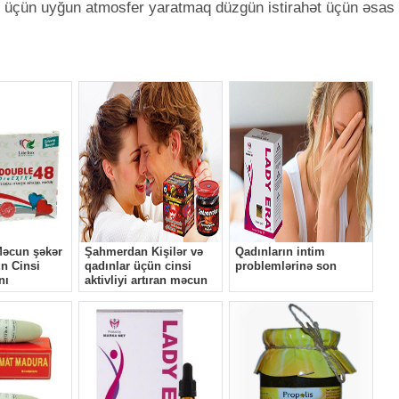
u üçün uyğun atmosfer yaratmaq düzgün istirahət üçün əsas