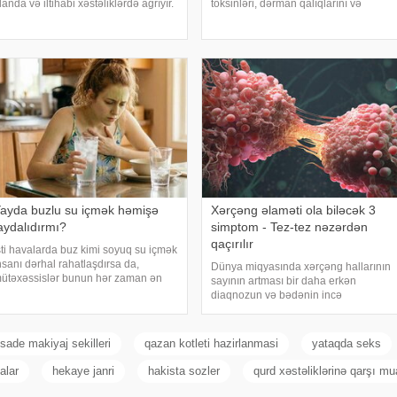
landa və iltihabi xəstəliklərdə ağrıyır.
toksinləri, dərman qalıqlarını və
əskin pristuplarda ilk işiniz təcili
maddələr mübadiləsi nəticəsində
ardım çağırıb, xəstəxanaya
yaranan tullantıları emal edir.
atmaqdır, bu zaman hətta ağrıkəsic
"Euroonco" federal ekspert onkologiya
klinikalar
ayda buzlu su içmək həmişə
Xərçəng əlaməti ola biləcək 3
aydalıdırmı?
simptom - Tez-tez nəzərdən
qaçırılır
sti havalarda buz kimi soyuq su içmək
nsanı dərhal rahatlaşdırsa da,
Dünya miqyasında xərçəng hallarının
ütəxəssislər bunun hər zaman ən
sayının artması bir daha erkən
axşı seçim olmadığını bildirirlər.
diaqnozun və bədənin incə
əbər verir ki, çox soyuq su susuzluq
xəbərdarlıq əlamətlərinin düzgün şərh
issini tez azaldır və insanın kifayət
edilməsinin vacibliyini vurğulayır.
ədə
Məşhur inancın əksinə olaraq,
sade makiyaj sekilleri
qazan kotleti hazirlanmasi
yataqda seks
xərçəng növləri həmişə ağı
alar
hekaye janri
hakista sozler
qurd xəstəliklərinə qarşı mu