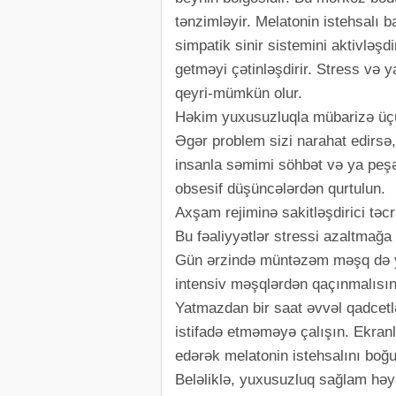
tənzimləyir. Melatonin istehsalı b
simpatik sinir sistemini aktivləşd
getməyi çətinləşdirir. Stress və 
qeyri-mümkün olur.
Həkim yuxusuzluqla mübarizə üçün 
Əgər problem sizi narahat edirsə, 
insanla səmimi söhbət və ya peşə
obsesif düşüncələrdən qurtulun.
Axşam rejiminə sakitləşdirici təc
Bu fəaliyyətlər stressi azaltmağ
Gün ərzində müntəzəm məşq də yu
intensiv məşqlərdən qaçınmalısın
Yatmazdan bir saat əvvəl qadcetlə
istifadə etməməyə çalışın. Ekranl
edərək melatonin istehsalını boğu
Beləliklə, yuxusuzluq sağlam həya