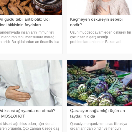
n güclü təbii antibiotik: Udi
Keçməyən öskürəyin səbəbi
indi bitkisinin faydaları
nədir?
andemiyada insanların immuniteti
Uzun müddət davam edən öskürək bir
ücləndirən təbii məhsullara marağı
çox insanın qarşılaşdığı
a artdı. Bu qidalardan ən önəmlisi isə
problemlərdən biridir. Bəzən adi
di hindi bitkisidir. Udi hindinin
soyuqdəymədən sonra yaranan
aydaları saymaqla bitmir. Bəs udi
öskürək həftələrlə davam edə bilər.
indi bitkisi nədir?. xəbər verir ki, ə
Lakin öskürəyin səbəbi hər zaman
tənəffüs yolu infeksiyası olmur
d kisəsi ağrıyanda nə etməli? -
Qaraciyər sağlamlığı üçün ən
5 MƏSLƏHƏT
faydalı 4 qida
d kisəsi ağrı hiss edən, ağrı siqnalı
Qaraciyər orqanizmin əsas filtrasiya
erən orqandır. Çox zaman kisədə daş
orqanlarından biridir və hər gün