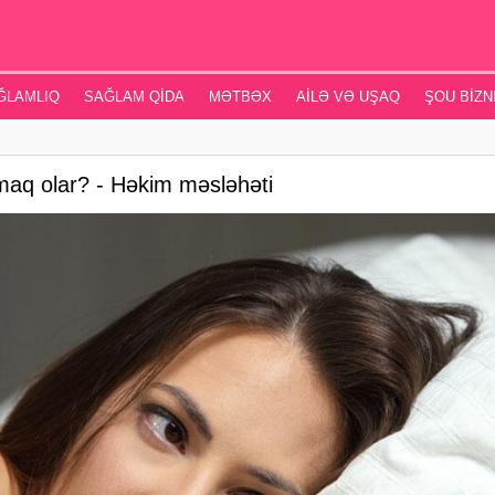
ĞLAMLIQ
SAĞLAM QIDA
MƏTBƏX
AILƏ VƏ UŞAQ
ŞOU BIZN
aq olar? - Həkim məsləhəti