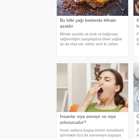
Bu bitki yağı bədəndə iltihabı
Ə
azaldır
h
İltihabı azalda və ürək və bağırsaq
P
sağlamlığını yaxşılaşdıra bilən yağlar
g
az da olsa var. xəbər verir ki, kətan
d
yağı ənənəvi olaraq işlədici və yara
u
sağalması üçün istifadə edilən
f
üyüdülmüş və preslənmiş kətan
h
toxumlarında
İnsanlar niyə əsnəyir və niyə
Ö
yoluxucudur?
İnsan sadəcə başqa birinin əsnədiyini
Ö
görməklə özü də əsnəməyə başlaya
v