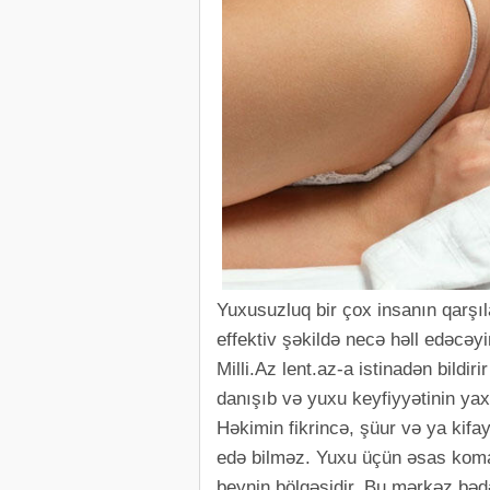
Yuxusuzluq bir çox insanın qarşıl
effektiv şəkildə necə həll edəcəyini
Milli.Az lent.az-a istinadən bildirir
danışıb və yuxu keyfiyyətinin yax
Həkimin fikrincə, şüur ​​və ya kif
edə bilməz. Yuxu üçün əsas kom
beynin bölgəsidir. Bu mərkəz bə