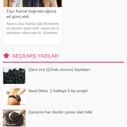
Zaur Kamal bağında oğluna
ad günü etdi
Aparıcı Zaur Kamal oğlu Rüstəmin
ad gününü qeyd edib. axşam.az-a
istinadən xəbər verir ki, Rüstəmin
15 yaşı tamam olub. Aparıcı
övladının özəl gününü əvvəlcə
ailəsi ilə bağ evində qeyd edib.
Daha sonra isə Zaur ailəsi il
SEÇILMIŞ YAZILAR
Qara zirə (Çörək otunun) faydaları
İdeal Dieta: 1 həftəyə 5 kq arıqla!
Qarazirə hər dərdin çarəsi olan bitki