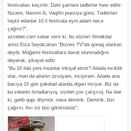
festivalları keçirilir. Dahi şairlərə tədbirlər həsr edilir:
Nizami, Nəsimi ili, Vaqifin poeziya günü. Tədbirləri
təşkil edənlər 10 il festivala eyni adam necə
çağırır?".
azxeber.com xəbər verir ki, bu sözləri Əməkdar
artist Elza Seydicahan "Biznes TV"də qonaq olarkən
deyib. Müğənni festivallara dəvət olunmadığını
deyərək, şikayət edib:
"Bu 10 ildə yeni insanlar inkişaf etmir? Ailədə inciklik
olar, mən də ailənin üzvüyəm, inciyirəm. Ailədə ana
bacıya 10 gün şokolad alanda digəri inciyər. Biz də
bu vətənin övladlarıyıq, sizdən çox çalışırıq. Nə olar
ki, gəlib qapı döymür, nəsə demirik. Demirik, bizi
çağırın. Axı siz bizi görürsünüz".