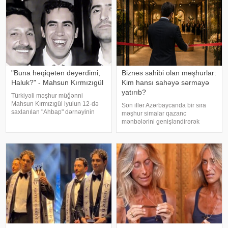
"Buna həqiqətən dəyərdimi,
Biznes sahibi olan məşhurlar:
Haluk?" - Mahsun Kırmızıgül
Kim hansı sahəyə sərmayə
yatırıb?
Türkiyəli məşhur müğənni
Mahsun Kırmızıgül iyulun 12-də
Son illər Azərbaycanda bir sıra
saxlanılan "Ahbap" dərnəyinin
məşhur simalar qazanc
sədri, tanınmış müğənni Haluk
mənbələrini genişləndirərək
Leventlə bağlı paylaşım edib.
müxtəlif sahələrə sərmayə
xəbər verir ki, Mahsun instaqram
yatırırlar. Onların arasında
hesabında bir zamanlar ən yaxı
restoran, kafe, geyim, gözəllik və
qida sektorunda fəaliyyət
göstərən, öz adları il