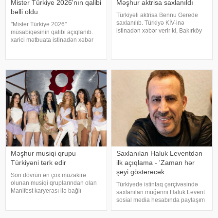
Mister Türkiye 2026'nın qalibi
Məşhur aktrisa saxlanıldı
bəlli oldu
Türkiyəli aktrisa Bennu Gerede
saxlanılıb. Türkiyə KİV-inə
"Mister Türkiye 2026"
istinadən xəbər verir ki, Bakırköy
müsabiqəsinin qalibi açıqlanıb.
Respublika Baş Prokurorluğu
xarici mətbuata istinadən xəbər
aktrisanın qatıldığı televiziya
verir ki, 30 iştirakçının mübarizə
proqramında səsləndirdiyi
apardığı finalda Rizenin Ardeşen
fikirlərlə bağlı "ədəbsizlik" ittiham
rayonundan olan Doğukan
Navdar birinci olaraq "Miste
Məşhur musiqi qrupu
Saxlanılan Haluk Leventdən
Türkiyəni tərk edir
ilk açıqlama - 'Zaman hər
şeyi göstərəcək
Son dövrün ən çox müzakirə
olunan musiqi qruplarından olan
Türkiyədə istintaq çərçivəsində
Manifest karyerası ilə bağlı
saxlanılan müğənni Haluk Levent
mühüm qərar qəbul edib. xarici
sosial media hesabında paylaşım
mətbuata istinadən xəbər verir ki,
edərək haqqında yayılan iddialara
qrupun qurucusu və meneceri
münasibət bildirib. Türkiyə