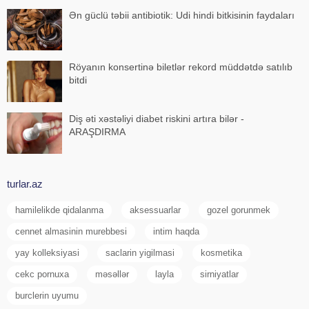
Ən güclü təbii antibiotik: Udi hindi bitkisinin faydaları
Röyanın konsertinə biletlər rekord müddətdə satılıb
bitdi
Diş əti xəstəliyi diabet riskini artıra bilər -
ARAŞDIRMA
turlar.az
hamilelikde qidalanma
aksessuarlar
gozel gorunmek
cennet almasinin murebbesi
intim haqda
yay kolleksiyasi
saclarin yigilmasi
kosmetika
cekc pornuxa
məsəllər
layla
sirniyatlar
burclerin uyumu