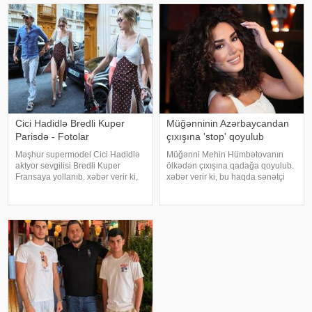
Tolqa Akış üzvlərin sentyabr
mətbuatına istinadən xəbər verir
ayında İstanbuldak
ki, Levent şəxsi həyatı ilə Ahba
Cici Hadidlə Bredli Kuper
Müğənninin Azərbaycandan
Parisdə - Fotolar
çıxışına 'stop' qoyulub
Məşhur supermodel Cici Hadidlə
Müğənni Mehin Hümbətovanın
aktyor sevgilisi Bredli Kuper
ölkədən çıxışına qadağa qoyulub.
Fransaya yollanıb. xəbər verir ki,
xəbər verir ki, bu haqda sənətçi
cütlük Paris küçələrində əl-ələ
özü məlumat yayıb. O bildirib ki,
gəzərkən obyektivlərə tuş gəliblər.
yay tətilinə də heç yerə gedə
Qeyd edək ki, müğənni Zayn
bilmir:. "2 aydır ölkədən çıxa
Malikdən ayrıldıqdan sonra Cicini
bilmirəm. "Stop"u