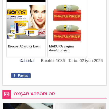
Xəbərlər
Baxılıb: 1086 Tarix: 02 iyun 2026
f
Paylaş
OXŞAR XƏBƏRLƏR