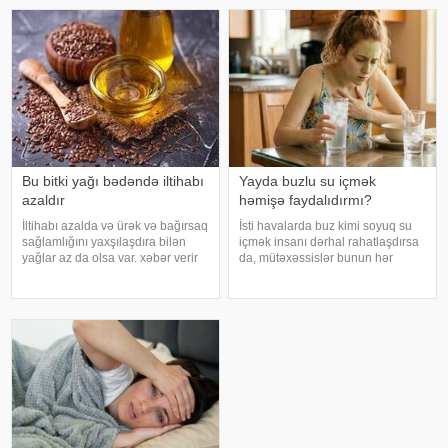
bilərsiniz. xəbər verir ki, çox vax
beynin gözlərdən və bədənin
hərəkətindən gələn siqnallar
arasındakı uyğunsuzluqda
Bu bitki yağı bədəndə iltihabı
Yayda buzlu su içmək
azaldır
həmişə faydalıdırmı?
İltihabı azalda və ürək və bağırsaq
İsti havalarda buz kimi soyuq su
sağlamlığını yaxşılaşdıra bilən
içmək insanı dərhal rahatlaşdırsa
yağlar az da olsa var. xəbər verir
da, mütəxəssislər bunun hər
ki, kətan yağı ənənəvi olaraq
zaman ən yaxşı seçim olmadığını
işlədici və yara sağalması üçün
bildirirlər. xəbər verir ki, çox soyuq
istifadə edilən üyüdülmüş və
su susuzluq hissini tez azaldır və
preslənmiş kətan toxumlarında
insanın kifayət qədə