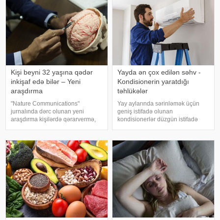
Kişi beyni 32 yaşına qədər
Yayda ən çox edilən səhv -
inkişaf edə bilər – Yeni
Kondisionerin yaratdığı
araşdırma
təhlükələr
"Nature Communications"
Yay aylarında sərinləmək üçün
jurnalında dərc olunan yeni
geniş istifadə olunan
araşdırma kişilərdə qərarvermə,
kondisionerlər düzgün istifadə
impulsların idarə olunması və risk
edilmədikdə müxtəlif sağlamlıq
qiymətləndirilməsinə cavabdeh
problemlərinə səbəb ola bilər.
olan beyin nahiyələrinin orta
xəbər verir ki, ani temperatur
hesabla 32 yaşına qədər inkişa
dəyişiklikləri, quru hava və
baxımsız kondisionerlərd