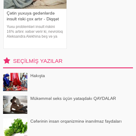
Çətin yuxuya gedənlərdə
insult riski çox artır - Diqqət
Yuxu problemləri insult riskini
16% artırır. xəbər verir ki, nevroloq
Aleksandra Alekhina beş və ya
daha çox yuxu pozğunluğu
simptomundan əziyyət çəkən
insanlarda insult riskinin ikiqat
artdığını deyib. İnsult ciddi və
SEÇILMIŞ YAZILAR
həyat
Hakışta
Mükəmməl seks üçün yataqdakı QAYDALAR
Cəfərinin insan orqanizminə inanılmaz faydaları