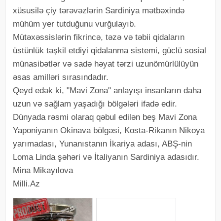
xüsusilə çiy tərəvəzlərin Sardiniya mətbəxində
mühüm yer tutduğunu vurğulayıb.
Mütəxəssislərin fikrincə, təzə və təbii qidaların
üstünlük təşkil etdiyi qidalanma sistemi, güclü sosial
münasibətlər və sadə həyat tərzi uzunömürlülüyün
əsas amilləri sırasındadır.
Qeyd edək ki, "Mavi Zona" anlayışı insanların daha
uzun və sağlam yaşadığı bölgələri ifadə edir.
Dünyada rəsmi olaraq qəbul edilən beş Mavi Zona
Yaponiyanın Okinava bölgəsi, Kosta-Rikanın Nikoya
yarımadası, Yunanıstanın İkariya adası, ABŞ-nin
Loma Linda şəhəri və İtaliyanın Sardiniya adasıdır.
Mina Mikayılova
Milli.Az