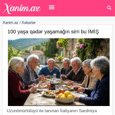
Xanim.az
/
Xəbərlər
100 yaşa qədər yaşamağın sirri bu İMİŞ
Uzunömürlülüyü ilə tanınan İtaliyanın Sardiniya