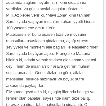
adasında sağlam həyatın sirri kimi qidalanma
vərdişləri və güclü sosial əlaqələr göstərilir.
Milli.Az xəbər verir ki, "Mavi Zona" kimi tanınan
Sardiniyada yaşayan insanların əhəmiyyətli hissəsi
100 yaşdan çox ömür sürür.
Mütəxəssislər bunu əsasən təzə və mövsümi
məhsullara əsaslanan qidalanma, aşağı stress
səviyyəsi və möhkəm ailə bağları ilə əlaqələndirirlər.
Sardiniyada böyüyən aşpaz Françesko Mattana
bildirib ki, adada yemək sadəcə qidalanma vasitəsi
deyil, həm də insanları bir araya gətirən mühüm
sosial ənənədir. Onun sözlərinə görə, ailələr
məhsulları birlikdə hazırlayır və böyük süfrə
arxasında paylaşırlar.
F.Mattana qeyd edib ki, uşaqlıq illərində balıqçı və
fermer olan babaları sayəsində daim təzə balıq,
tərəvəz və digər təbii məhsullarla qidalanıb. O,