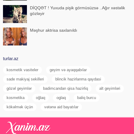
DİQQƏT ! Yuxuda pişik görmüsüzsə ..Ağır xəstəlik
gözləyir
Məşhur aktrisa saxlanıldı
turlar.az
kosmetik vasiteler
geyim və ayaqqabılar
sade makiyaj sekilleri
blincik hazirlanma qaydasi
gözəl geyimlər
badimcandan qisa hazirliq
alt geyimləri
kosmetika
oğlaq
oglaq
baliq burcu
kökəlmək üçün
vətənə aid bayatılar