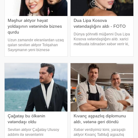
Məşhur aktyor həyat
Dua Lipa Kosova
yoldaşının vətənində biznes
vətəndaşlığını aldı - FOTO
qurdu
Dünya şöhrətli müğənni Dua Lipa
Kosova vətəndaşlığını alıb. xarici
Uzun zamandır ekranlardan uzaq
mətbuata istinadən xəbər verir ki,
qalan sevilən aktyor Tolqahan
prezident Vjosa Osmani ilə
Sayışmanın yeni biznesə
görüşən müğənniyə prezidentin
başladığı məlum olub. Türkiyə
fərmanı və vətəndaşlıq verilib.
mətbuatına istinadən xəbər verir
Osmani Facebook hesabında "Xo
ki, o artıq özünü tikinti sektorunda
sınamaq qərarına gəlib.
Sayışman Türkiyədə
Çağatay bu ölkənin
Kıvanç aşpazlıq diplomunu
vətəndaşı oldu
aldı, vətənə geri döndü
Sevilən aktyor Çağatay Ulusoy
Xəbər verdiyimiz kimi, yaraşıqlı
addımı ilə sevənlərini
aktyor Kıvanç Tatlıtuğ aşpazlıq