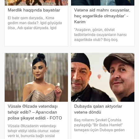
Mərdlik haqqında bayatılar
Vətənə aid mahnı oxuyanlar,
heç əsgərlikdə olmayıblar' -
El batır qəm dəryada,. Kimə
Kərim
gedim mən dada?. İgid göyüşdə
ölsə,. Adı qalar dünyada. İgid
"Araşdırın, görün, dövlət
gərək atlana,. Atın minə, atlana,.
tədbirlərində oxuyanların hansı
Mərd odur ki, döyüşdə. Hər
əagərlikdə olub? Boş-boş
yaraya qatlana. Əzizinəm kasa
oxuyursunuz "Vətən,
dolmaz,. Fitnəsiz fasad olmaz.
ölərəm. Vaxtında 6 ay əsgərlik
Namərdə boyu
çəkməyən adamsan, sən Vətən
üçün ölənsən? Bizdə özünü,
olmayan şeyi göstərmə
Vüsalə Əlizadə vətəndaşı
Dubayda qalan aktyorlar
təhqir edib? – Aparıcıdan
vətənə döndü
polisə şikayət edildi - FOTO
Baş rollarını Şevket Çoruhla
paylaşdığı "Bir Baba Hamlet"
Vüsalə Əlizadənin vətəndaşı
tamaşası üçün Dubaya gedən
təhqir etdiyi iddia olunur. xəbər
aktyor İlker Ayrık, uçuşların ləğvi
verir ki, bununla bağlı sosial