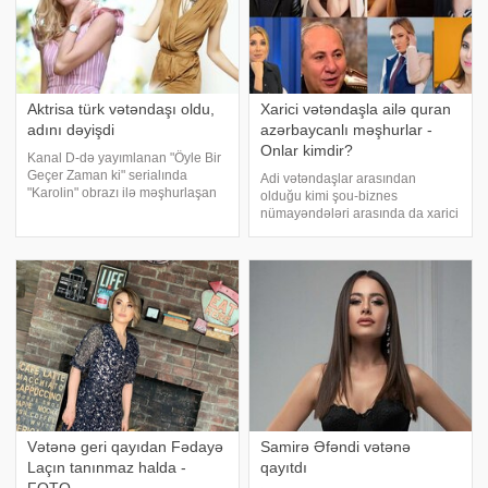
Aktrisa türk vətəndaşı oldu,
Xarici vətəndaşla ailə quran
adını dəyişdi
azərbaycanlı məşhurlar -
Onlar kimdir?
Kanal D-də yayımlanan "Öyle Bir
Geçer Zaman ki" serialında
Adi vətəndaşlar arasından
"Karolin" obrazı ilə məşhurlaşan
olduğu kimi şou-biznes
aktrisa Vilma Elles Türkiyə
nümayəndələri arasında da xarici
vətəndaşı olduğunu açıqlayıb.
vətəndaşlarla ailə qurmağa
Türkiyə mətbuatına əsasən xəbər
üstünlük verənlər var. Bunlar
verir ki, o, adın
arasında isə daha çox Türkiyə
vətəndaşlarına rast gəlmək
mümkündür. . bu dəfə xaric
Vətənə geri qayıdan Fədayə
Samirə Əfəndi vətənə
Laçın tanınmaz halda -
qayıtdı