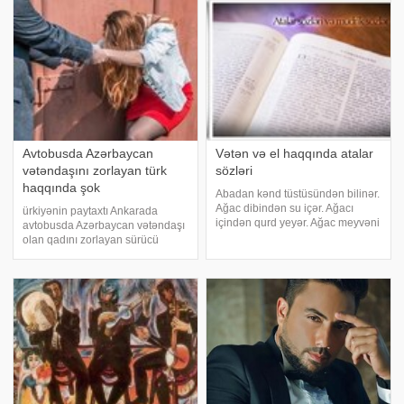
müddətli həqiqi hərbi xidmət
hərbi qulluqçularının ehtiyata
buraxılması haqqınd
Avtobusda Azərbaycan
Vətən və el haqqında atalar
vətəndaşını zorlayan türk
sözləri
haqqında şok
Abadan kənd tüstüsündən bilinər.
Ağac dibindən su içər. Ağacı
ürkiyənin paytaxtı Ankarada
içindən qurd yeyər. Ağac meyvəni
avtobusda Azərbaycan vətəndaşı
dəyənə qədər böyüdər. Ağac olan
olan qadını zorlayan sürücü
yerdə budaq sınar. Ağac səmtinə
haqqında yeni faktlar üzə
yıxılar. Ağac sınanda budaq nəyə
çıxıb.Qadınsaytı.az-ın İstiPress-ə
gərəkdir. Ana kimi yar olmaz
istinadla verdiyi məlumata görə,
İbrahim Tuncay adlı sürücünün
başqa cinayətlər