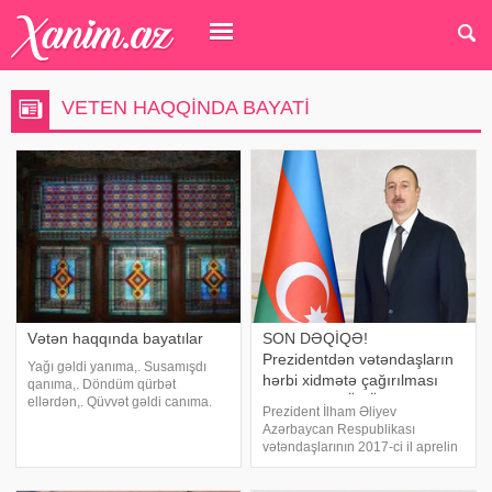
VETEN HAQQINDA BAYATI
Vətən haqqında bayatılar
SON DƏQİQƏ!
Prezidentdən vətəndaşların
Yağı gəldi yanıma,. Susamışdı
hərbi xidmətə çağırılması
qanıma,. Döndüm qürbət
haqqında MÜHÜM
ellərdən,. Qüvvət gəldi canıma.
Prezident İlham Əliyev
Kəm baxtı sönən qərib,. Qürbət
SƏRƏNCAM
Azərbaycan Respublikası
ölən qərib,. Bəxtəvər günə
vətəndaşlarının 2017-ci il aprelin
düşdü,. Vətənə dönən qərib. Söz
1-dən 30-dək müddətli həqiqi
qaldı el gələnə,. Çırmandı sel
hərbi xidmətə çağırılması və
gələnə,. Gözə