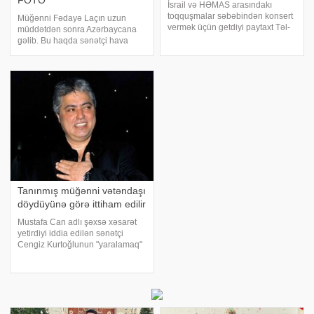
FOTO
İsrail və HƏMAS arasındakı
toqquşmalar səbəbindən konsert
Müğənni Fədayə Laçın uzun
vermək üçün getdiyi paytaxt Təl-
müddətdən sonra Azərbaycana
Əvivdə çətin vəziyyətlə üzləşən
gəlib. Bu haqda sənətçi hava
azərbaycanlı müğənni Samirə
limanında açdığı canlı yayım
Əfəndi ailəsi ilə birlikdə
zamanı bildirib. Fədayə Vətənə
Azərbaycana gəlib. Bu barədə
gəlməsini Oğuzda toy
"Report"
mərasiminə dəvət ilə
əlaqələndirib:. "Hazırda hava
limanındayam
Tanınmış müğənni vətəndaşı
döydüyünə görə ittiham edilir
Mustafa Can adlı şəxsə xəsarət
yetirdiyi iddia edilən sənətçi
Cengiz Kurtoğlunun "yaralamaq"
və "təhqir etmək" ittihamı ilə
məhkəməsi davam edir. "Sputnik
Türkiye"yə istinadən xəbər verir ki