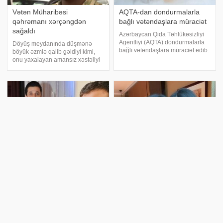
Vətən Müharibəsi
AQTA-dan dondurmalarla
qəhrəmanı xərçəngdən
bağlı vətəndaşlara müraciət
sağaldı
Azərbaycan Qida Təhlükəsizliyi
Agentliyi (AQTA) dondurmalarla
Döyüş meydanında düşmənə
bağlı vətəndaşlara müraciət edib.
böyük əzmlə qalib gəldiyi kimi,
Agentlikdən bildirilib ki, AQTA
onu yaxalayan amansız xəstəliyi
tərəfindən ölkədə istehsal olunan
də mətin iradə ilə ram edə bilib.
və ölkəyə idxal edilən qida
Söhbət Vətən Müharibəsi
məhsulları üzərində risk əsasl
Qəhrəmanı Qəzənfər Ağayevdən
gedir. Müharibədən qayıtdıqdan
sonra xərçəng
Bu vətən xaininin
Türk vətəndaşı Sevilə elçi
Azərbaycana girişinə
düşdü - Canlı yayıma zəng
qadağa qoyulsun' - Xəyyam
etdi - VİDEO
Nəvaidən danışdı
Canlı yayımda tanınmış müğənni
"Əminəm ki, bütün xalqımız bu
Sevilə elçi düşüb. xəbər verir ki,
fikrə dəstək olacaq". xəbər verir
ARB televiziyasında yayımlanan
ki, bu sözləri Əməkdar artist
"Həmin Zaur" verlişində türkiyəli