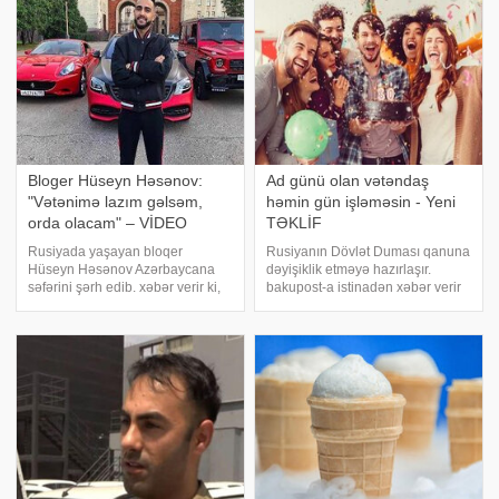
Bloger Hüseyn Həsənov:
Ad günü olan vətəndaş
"Vətənimə lazım gəlsəm,
həmin gün işləməsin - Yeni
orda olacam" – VİDEO
TƏKLİF
Rusiyada yaşayan bloqer
Rusiyanın Dövlət Duması qanuna
Hüseyn Həsənov Azərbaycana
dəyişiklik etməyə hazırlaşır.
səfərini şərh edib. xəbər verir ki,
bakupost-a istinadən xəbər verir
o, bu barədə "Instagram"
ki, deputat Oleq Matveyçev
səhifəsində hekayələr
vətəndaşların ad günündə işə
bölməsində video paylaşıb.
gəlməmək hüququnun verilməsi
"Mənim iki vətənim var - Rusiya
təklifini irəli sürüb. O, Əmək
və Azərbaycan
nazirliyin