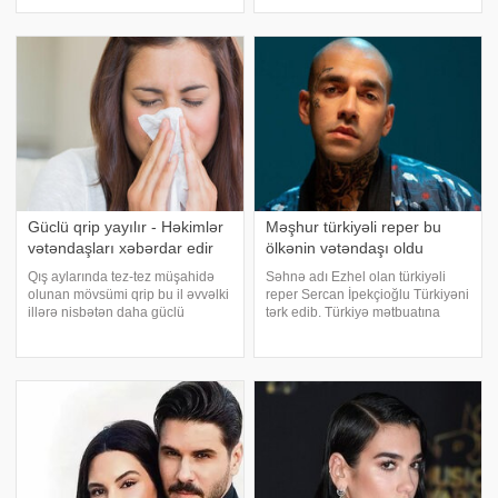
səbəbindən aktyor heyətinin
şəbəkədə "Hüquqşünaslar"
bölgədə qaldığını açıqlamışdı.
qrupunda paylaşım edilib.
Türkiyə mətbuatına istinadən
Paylaşım sahibi bildirib ki, aparıcı
xəbə
ona və ailə üzvlərinə təhqirami
Güclü qrip yayılır - Həkimlər
Məşhur türkiyəli reper bu
vətəndaşları xəbərdar edir
ölkənin vətəndaşı oldu
Qış aylarında tez-tez müşahidə
Səhnə adı Ezhel olan türkiyəli
olunan mövsümi qrip bu il əvvəlki
reper Sercan İpekçioğlu Türkiyəni
illərə nisbətən daha güclü
tərk edib. Türkiyə mətbuatına
yayıldığı diqqət çəkir. Son günlər
istinadən xəbər verir ki, o,
ölkə üzrə halsızlıq, öskürək,
bundan sonra Almaniyada
qızdırma və boğaz ağrısı kimi
yaşayacaq. Sənətçi bildirib ki,
əlamətlərlə müraciət edənlərin
orada musiqi karyerasına davam
sayınd
etdəcək. So