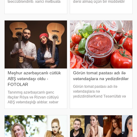
təəccübləndirib. xarici mətbuata
dərsi almaq üçün bir müddətdir
istinadən xəbər verir ki, ata
Londonda yaşayırdı. Türkiyə
tərəfdən bolqar əsilli olan
mətbuatına istinadən xəbər verir
Çağatay Ulusoyun Bolqarıstan
ki, aktyor 6 ay davam edən
vətəndaşlığı aldığı öyrənilib.
təhsilini başa vurub. "Le Cordo
Aktyor ikili vətəndaşlı
Məşhur azərbaycanlı cütlük
Görün tomat pastası adı ilə
ABŞ vətəndaşı oldu -
vətəndaşlara nə yedizdirdilər
FOTOLAR
Görün tomat pastası adı ilə
vətəndaşlara nə
Tanınmış azərbaycanlı gənc
yedizdirdilərKənd Təsərrüfatı və
ifaçılar Röya və Rizvan cütlüyü
Meşə Təsərrüfatı Nazirliyi təqlid
ABŞ vətəndaşlığı alıblar. xəbər
və saxtakarlıq edənlərə izahat
verir ki, birr müddətdir ABŞ-da
verməkdə davam edir. -a
yaşayan cütlük vətəndaşlıq
istinadən xəbər verir ki, Türkiyədə
aldıqlarını bildirib. . Qeyd edək ki,
Nazirlik son sınaqlarınd
cütlük getdikləri hər ölkənin
simvoli