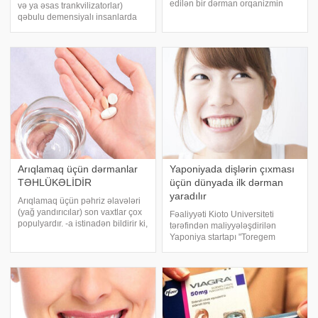
edilən bir dərman orqanizmin
və ya əsas trankvilizatorlar)
xərçənglə mübarizə qabiliyyətini
qəbulu demensiyalı insanlarda
artırır. -a istinadən xəbər verir ki,
insult, qan laxtalanması, infarkt,
araşdırma "Frontiers in
sınıqlar, pnevmoniya və kəskin
Pharmacology" elmi jurnalınd
böyrək zədələnməsi riskini artırır.
-a istinadən xəbər veri
Arıqlamaq üçün dərmanlar
Yaponiyada dişlərin çıxması
TƏHLÜKƏLİDİR
üçün dünyada ilk dərman
yaradılır
Arıqlamaq üçün pəhriz əlavələri
(yağ yandırıcılar) son vaxtlar çox
Fəaliyyəti Kioto Universiteti
populyardır. -a istinadən bildirir ki,
tərəfindən maliyyələşdirilən
bu bardə " məlumat yayıb. Qeyd
Yaponiya startapı "Toregem
olunub ki, həmin dərmanlar
Biopharma"nın əməkdaşları
100% effektiv deyil və hər bir
təxminən 2030-cu ilə qədər
şəxs üçün fərdi olara
dişlərin böyüməsi üçün dünyada
ilk dərman yaratmaq
niyyətindədirlər. sonxəbər.az-
a istinadə