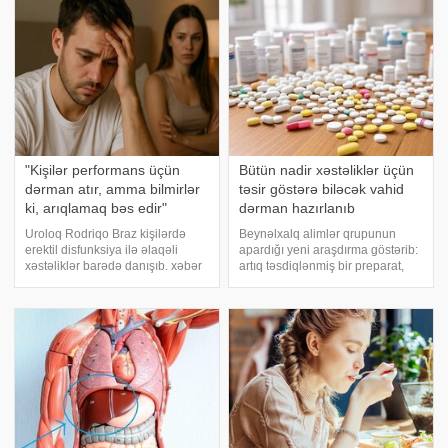
şəxsi gigiyena vasitələri icad
qaldırmaq olur. Ancaq şişkinlik
edilmi
üçün dərman tapmaq çətin
məsələdir. Siz
"Kişilər performans üçün
Bütün nadir xəstəliklər üçün
dərman atır, amma bilmirlər
təsir göstərə biləcək vahid
ki, arıqlamaq bəs edir"
dərman hazırlanıb
Uroloq Rodriqo Braz kişilərdə
Beynəlxalq alimlər qrupunun
erektil disfunksiya ilə əlaqəli
apardığı yeni araşdırma göstərib:
xəstəliklər barədə danışıb. xəbər
artıq təsdiqlənmiş bir preparat,
verir ki, "Metropoles" nəşrinə
mutasiyanın harada baş
açıqlamasında həkim bu
verməsindən asılı olmayaraq,
problemin bir çox hallarda şəkərli
insan zülalının demək olar ki,
diabet və ürək-damar sistem
bütün dəyişmiş formalarını
stabilləşdirə bilir