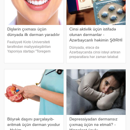
Dişlərin çıxması üçün
Cinsi aktivlik üçün istifadə
dünyada ilk dərman yaradılır
olunan dərmanlar -
Azərbaycanlı həkimin ŞƏRHİ
Fəaliyyəti Kioto Universiteti
tərəfindən maliyyələşdirilən
Dünyada, eləcə də
Yaponiya startapı "Toregem
Azərbaycanda cinsi istəyi artıran
Biopharma"nın əməkdaşları
preparatlara hər zaman tələbat
təxminən 2030-cu ilə qədər
olub. Bu tələbatın fonunda cinsi
dişlərin böyüməsi üçün dünyada
aktivliyi artıran "Viaqra" kimi
ilk dərman yaratmaq
preparatların bəzi hallarda ölümə
niyyətindədirlər. -
səbəb olduğu barədə müxtəli
Böyrək daşını parçalayıb-
Depressiyadan dərmansız
əritmək üçün dərman yoxdur
çıxmaq üçün nə etməli? -