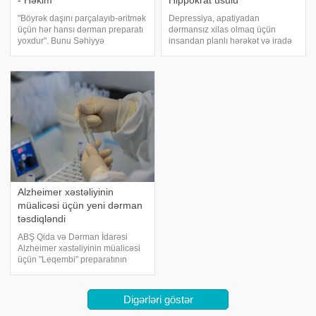
- Həkim
Hippokrat üsulu
"Böyrək daşını parçalayıb-əritmək
Depressiya, apatiyadan
üçün hər hansı dərman preparatı
dərmansız xilas olmaq üçün
yoxdur". Bunu Səhiyyə
insandan planlı hərəkət və iradə
Nazirliyinin mütəxəssisi Araz
tələb olunur. Qədim təbiblər həyat
İbrahimov deyib. A.İbrahimov
eşqi sönən insanlara dərmandan
bildirib ki, müəyyən bitkilərdən
əlavə bəzi fizioloji prosedurları da
istifadə edərək böyrək daşlarını
tövsiyə edib. Hələ Hippokrat ağır
depressiyaları
Alzheimer xəstəliyinin
müalicəsi üçün yeni dərman
təsdiqləndi
ABŞ Qida və Dərman İdarəsi
Alzheimer xəstəliyinin müalicəsi
üçün "Leqembi" preparatının
istifadəsinə sürətləndirilmiş icazə
verib. APA-ya istinadən xəbər
verir ki, bu barədə idarənin rəsmi
Digərləri göstər
saytında məlumat verilib