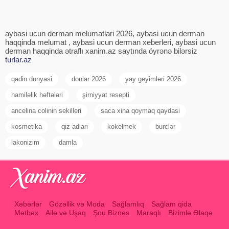
aybasi ucun derman melumatlari 2026, aybasi ucun derman
haqqinda melumat , aybasi ucun derman xeberleri, aybasi ucun
derman haqqinda ətraflı xanim.az saytında öyrənə bilərsiz
turlar.az
qadin dunyasi
donlar 2026
yay geyimləri 2026
hamiləlik həftələri
şirniyyat resepti
ancelina colinin sekilleri
saca xina qoymaq qaydasi
kosmetika
qiz adlari
kokelmek
burclər
lakonizim
damla
Xəbərlər
Gözəllik və Moda
Sağlamlıq
Sağlam qida
Mətbəx
Ailə və Uşaq
Şou Biznes
Maraqlı
Bizimlə Əlaqə