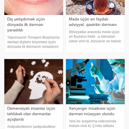
Diş yetişdirmək üçün
Mədə üçün ən faydalı
dünyada ilk dərman
ədviyyat: qastritin dərmanı
yaradıldı
Ədviyyatlar arasında mədə üçün
ən faydalısı hildir. -a istinadən
Yaponiyanın Toregem Biopharma
xəbər verir ki, dünyanın ən bahalı
startapı dişlərin böyüməsi üçün
ədviyyatlarından biri olan hil
dünyada ilk dərmanın sınaqlarını
Cənubi Asiyanın məhdud
elan edərək stomatologiya
bölgələrində bitir. Bu səbəbdən
sahəsinə inqilabi töhfə verib. . -a
nadir və qiymətli ədviyyatdır. - Hi
istinadən xəbər verir ki, bu
dərman, yaradıcılarının iddia
etdiy
Demensiyalı insanlar üçün
Xərçəngin müalicəsi üçün
təhlükəli olan dərmanlar
dərman müəyyən olundu
açıqlanıb
Yeni bir araşdırma nəticəsində
məlum olub ki, Çində istifadə
Antipsikotiklərin (antipsikotiklər