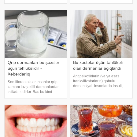
maraqlanır. İspan lavandası
etdiyi bildirilən dərmanlar təklif
ənənəvi tibbdə illərdir istifadə
olunur. Şəhərdəki reklam
edilən və müxtəlif sağlamlıq
lövhələrində göstərilən
faydaları il
dərmanlardan övladının ucaboy
olmasını istəyən valideynlə
Qrip dərmanları bu şəxslər
Bu xəstələr üçün təhlükəli
üçün təhlükəlidir -
olan dərmanlar açıqlandı
Xəbərdarlıq
Antipsikotiklərin (və ya əsas
trankvilizatorların) qəbulu
Son illərdə əksər insanlar qrip
demensiyalı insanlarda insult,
zamanı tozşəkilli dərmanlardan
qan laxtalanması, infarkt, sınıqlar,
istifadə edirlər. Bəs bu kimi
pnevmoniya və kəskin böyrək
vasitələrdən davamlı istifadə
zədələnməsi riskini artırır. -a
hansı problemlərə yol aça bilər?.
istinadən xəbər verir ki, yeni
bildirir ki, mövzu ilə bağlı -a
araşdırmad
danışan professor Adil Qeybull