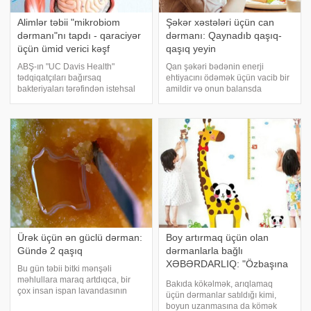
Alimlər təbii "mikrobiom
Şəkər xəstələri üçün can
dərmanı"nı tapdı - qaraciyər
dərmanı: Qaynadıb qaşıq-
üçün ümid verici kəşf
qaşıq yeyin
ABŞ-ın "UC Davis Health"
Qan şəkəri bədənin enerji
tədqiqatçıları bağırsaq
ehtiyacını ödəmək üçün vacib bir
bakteriyaları tərəfindən istehsal
amildir və onun balansda
olunan təbii bir molekulun 10-
saxlanması sağlamlıq üçün
hidroksi-cis-12-oktadesenik turşu
önəmlidir. Yulaf, yüksək lif tərkibi
(10-HSA) qaraciyər və bağırsaq
ilə qan şəkərinin sürətlə
toxumalarını bərpa etmək
yüksəlməsinin qarşısını alır və
qabiliyyətin
insulinə həssaslığ
Ürək üçün ən güclü dərman:
Boy artırmaq üçün olan
Gündə 2 qaşıq
dərmanlarla bağlı
XƏBƏRDARLIQ: "Özbaşına
Bu gün təbii bitki mənşəli
istifadə etsəniz..."
məhlullara maraq artdıqca, bir
Bakıda kökəlmək, arıqlamaq
çox insan ispan lavandasının
üçün dərmanlar satıldığı kimi,
sağlamlığa müsbət təsirləri ilə
boyun uzanmasına da kömək