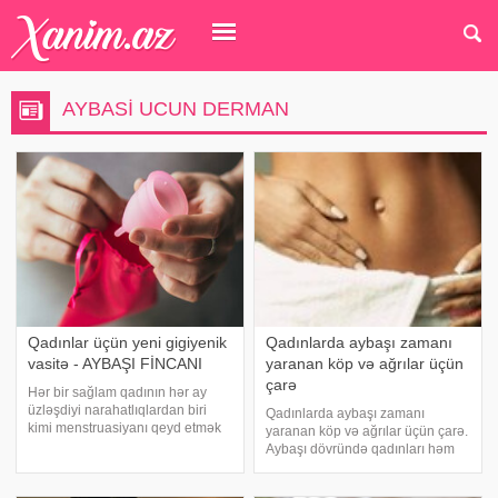
AYBASI UCUN DERMAN
Qadınlar üçün yeni gigiyenik
Qadınlarda aybaşı zamanı
vasitə - AYBAŞI FİNCANI
yaranan köp və ağrılar üçün
çarə
Hər bir sağlam qadının hər ay
üzləşdiyi narahatlıqlardan biri
Qadınlarda aybaşı zamanı
kimi menstruasiyanı qeyd etmək
yaranan köp və ağrılar üçün çarə.
yerinə düşər. Aybaşı müddətində
Aybaşı dövründə qadınları həm
məlum səbəblərə görə qadına
ağrı, həm də köp rahat edir. Ağrını
əminlik verəcək müxtəlif növ
müəyyən dərmanlarla aradan