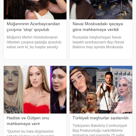
Müğənninin Azərbaycandan
Nəvai Moskvadakı qəzaya
çıxışına 'stop' qoyulub
görə məhkəməyə verildi
Müğənni Mehin Hümbətovanın
Rusiyada məşhurlaşan Nəvai
ölkədən çıxışına qadağa qoyulub.
ləqəbli azərbaycanlı ifaçı Nəvai
xəbər verir ki, bu haqda sənətçi
Bəkirov may ayında Moskvada
özü məlumat yayıb. O bildirib ki,
baş vermiş yol-nəqliyyat
yay tətilinə də heç yerə gedə
hadisəsindən sonra şəhər
bilmir:. "2 aydır ölkədən çıxa
infrastrukturuna vurulan zərərə
bilmirəm. "Stop"u
görə məhkəməyə verilib. Bu
barədə TASS məlumat yayıb
Hadise və Gülşen onu
Türkiyəli məşhurlar saxlanıldı
məhkəməyə verir
Türkiyənin Bakırköy Cumhuriyyət
Baş Prokurorluğu narkotiklərlə
"Qızımın bu hala düşməsinin
mübarizə çərçivəsində 25 nəfər