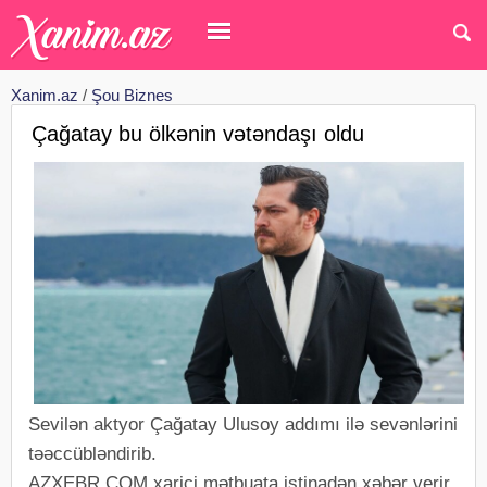
Xanim.az
/
Şou Biznes
Çağatay bu ölkənin vətəndaşı oldu
Sevilən aktyor Çağatay Ulusoy addımı ilə sevənlərini
təəccübləndirib.
AZXEBR.COM xarici mətbuata istinadən xəbər verir