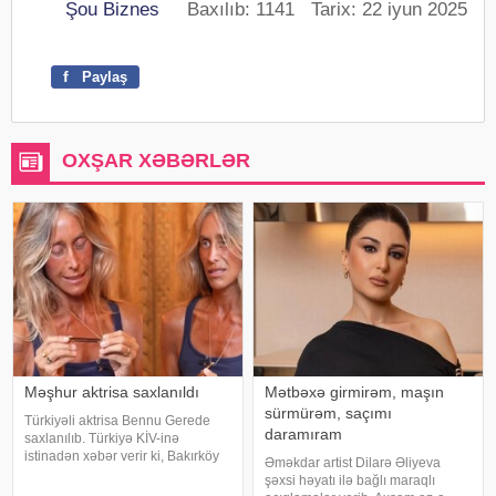
Şou Biznes
Baxılıb: 1141 Tarix: 22 iyun 2025
f
Paylaş
OXŞAR XƏBƏRLƏR
Məşhur aktrisa saxlanıldı
Mətbəxə girmirəm, maşın
sürmürəm, saçımı
Türkiyəli aktrisa Bennu Gerede
daramıram
saxlanılıb. Türkiyə KİV-inə
istinadən xəbər verir ki, Bakırköy
Əməkdar artist Dilarə Əliyeva
Respublika Baş Prokurorluğu
şəxsi həyatı ilə bağlı maraqlı
aktrisanın qatıldığı televiziya