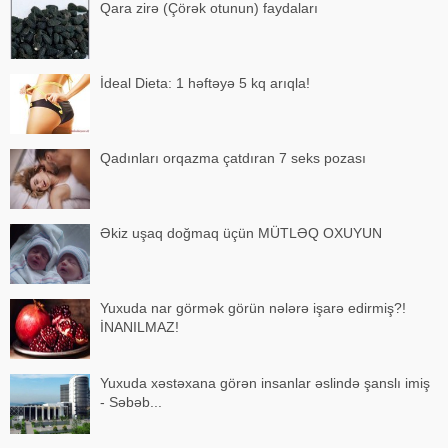
Qara zirə (Çörək otunun) faydaları
İdeal Dieta: 1 həftəyə 5 kq arıqla!
Qadınları orqazma çatdıran 7 seks pozası
Əkiz uşaq doğmaq üçün MÜTLƏQ OXUYUN
Yuxuda nar görmək görün nələrə işarə edirmiş?!
İNANILMAZ!
Yuxuda xəstəxana görən insanlar əslində şanslı imiş
- Səbəb...