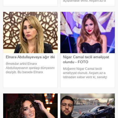
açıqlamalar verib. Axşam.az-a
proqramında səsləndirdiyi
istinafdən xəbər verir ki, aktrisa
fikirlərlə bağlı "ədəbsizlik" ittiham
"İki başlı" proqramında heç vaxt
avtomobil idarə etmədiyini deyib.
O, sürücü ilə hərəkə
Elnarə Abdullayevaya ağır itki
Nigar Camal təcili əməliyyat
olundu - FOTO
Əməkdar artist Elnarə
Abdullayevanın qardaşı dünyasını
Müğənni Nigar Camal təcili
dəyişib. Bu barədə Elnarə
əməliyyat olunub. Axşam.az-a
Abdullayeva sosial şəbəkə
istinadən xəbər verir ki, sənətçi
hesabında yazıb. O, kədərini bu
bununla bağlı sosial şəbəkə
sözlərlə ifadə edib:. "Bəzən insan
hesabında paylaşım edib. O,
elə bir itki yaşayır ki, onu heç bir
hazırda reabilitasiya prosesində
söz ifad
olduğunu bildirib:. "Bu gün
gözlənilmədə