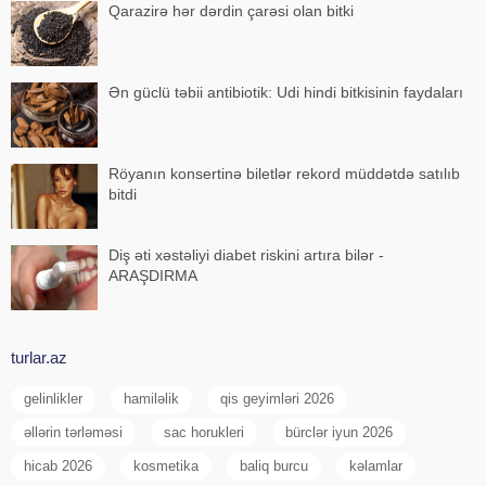
Qarazirə hər dərdin çarəsi olan bitki
Ən güclü təbii antibiotik: Udi hindi bitkisinin faydaları
Röyanın konsertinə biletlər rekord müddətdə satılıb
bitdi
Diş əti xəstəliyi diabet riskini artıra bilər -
ARAŞDIRMA
turlar.az
gelinlikler
hamiləlik
qis geyimləri 2026
əllərin tərləməsi
sac horukleri
bürclər iyun 2026
hicab 2026
kosmetika
baliq burcu
kəlamlar