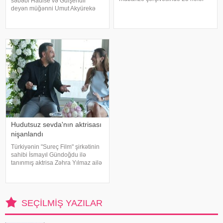
səbəbi Hadise və Gülşendir"
barəsində saxlanılma qərarı verib.
deyən müğənni Umut Akyürekə
Şübhəlilər arasında sənətçi,
Gülşen və Hadise məhkəmə
aktyor, iş adamı və obyekt
iddiası qaldırıblar. Hadise və
sahiblərinin olduğu bildirilib.
Gülşeni hədəf alan açıqlamalarını
Əməliyya
davam etdirən Akyürek "Mən
Hadisən
Hudutsuz sevda'nın aktrisası
nişanlandı
Türkiyənin "Sureç Film" şirkətinin
sahibi İsmayıl Gündoğdu ilə
tanınmış aktrisa Zəhra Yılmaz ailə
qurmaq yolunda ilk addımı ataraq
nişanlanıblar. . Cütlüyün nişan
mərasimində incəsənət
aləmindən tanınmış simala
SEÇILMIŞ YAZILAR