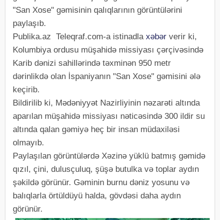
"San Xose" gəmisinin qalıqlarının görüntülərini
paylaşıb.
Publika.az Teleqraf.com-a istinadla
xəbər
verir ki,
Kolumbiya ordusu müşahidə missiyası çərçivəsində
Karib dənizi sahillərində təxminən 950 metr
dərinlikdə olan İspaniyanın "San Xose" gəmisini ələ
keçirib.
Bildirilib ki, Mədəniyyət Nazirliyinin nəzarəti altında
aparılan müşahidə missiyası nəticəsində 300 ildir su
altında qalan gəmiyə heç bir insan müdaxiləsi
olmayıb.
Paylaşılan görüntülərdə Xəzinə yüklü batmış gəmidə
qızıl, çini, dulusçuluq, şüşə butulka və toplar aydın
şəkildə görünür. Gəminin burnu dəniz yosunu və
balıqlarla örtüldüyü halda, gövdəsi daha aydın
görünür.