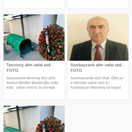
ədəbiyyatşünas alimin oğludur.
münasibətilə səmimi qəlbdən
xəbər verir ki, A.Əliyevin atası
təbrik edirəm, hər birinizə
filologiya elmləri doktoru Rəhim
cansağlığı, ailə səadəti və
Əliyev Nizami Gəncəvi adına
işlərinizdə müvəffəqiyyətlər
Ədəbiyyat İnstitutund
arzulayırıq. Sizə ən gözə
Tanınmış alim vəfat etdi -
Azərbaycanlı alim vəfat etdi -
FOTO
FOTO
Naxçıvanda tanınmış dilçi alim,
Azərbaycanda alim ölüb. Ölkə.az-
dosent Əbülfəz Muxtaroğlu vəfat
a istinadla xəbər verir ki,
edib. xəbər verir ki, bu barədə
Azərbaycan Memarlıq və İnşaat
Naxçıvan Dövlət Universiteti
Universitetinin Fövqəladə hallar
məlumat yayıb. Qeyd edək ki,
və həyat fəaliyyətinin
Əbülfəz Muxtar oğlu Quliyev
təhlükəsizliyi kafedrasının sabiq
1939-cu il iyunun 1-də Naxçıvan
dosenti, texnika üzrə fəlsəfə
Muxta
doktoru Qayıbəl