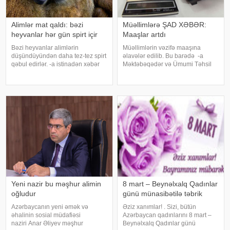
Alimlər mat qaldı: bəzi
Müəllimlərə ŞAD XƏBƏR:
heyvanlar hər gün spirt içir
Maaşlar artdı
Bəzi heyvanlar alimlərin
Müəllimlərin vəzifə maaşına
düşündüyündən daha tez-tez spirt
əlavələr edilib. Bu barədə -a
qəbul edirlər. -a istinadən xəbər
Məktəbəqədər və Ümumi Təhsil
verir ki, meyvə və nektar yeyən
üzrə Dövlət Agentliyindən xəbər
əksər canlıların pəhrizində etanol
verilib. Qeyd olunub ki, noyabr
olduğu üzə çıxıb. Exeter
ayında 2023-cü ildə təşkil olunan
Universitetinin britaniyalı alimlər
təhsilverənlərin
sertifikatlaşdırılmas
Yeni nazir bu məşhur alimin
8 mart – Beynəlxalq Qadınlar
oğludur
günü münasibətilə təbrik
Azərbaycanın yeni əmək və
Əziz xanımlar! . Sizi, bütün
əhalinin sosial müdafiəsi
Azərbaycan qadınlarını 8 mart –
naziri Anar Əliyev məşhur
Beynəlxalq Qadınlar günü