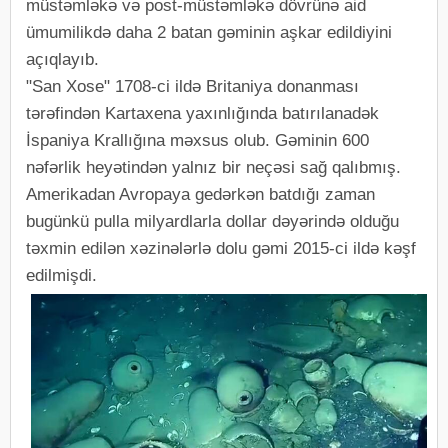
müstəmləkə və post-müstəmləkə dövrünə aid
ümumilikdə daha 2 batan gəminin aşkar edildiyini
açıqlayıb.
"San Xose" 1708-ci ildə Britaniya donanması
tərəfindən Kartaxena yaxınlığında batırılanadək
İspaniya Krallığına məxsus olub. Gəminin 600
nəfərlik heyətindən yalnız bir neçəsi sağ qalıbmış.
Amerikadan Avropaya gedərkən batdığı zaman
bugünkü pulla milyardlarla dollar dəyərində olduğu
təxmin edilən xəzinələrlə dolu gəmi 2015-ci ildə kəşf
edilmişdi.