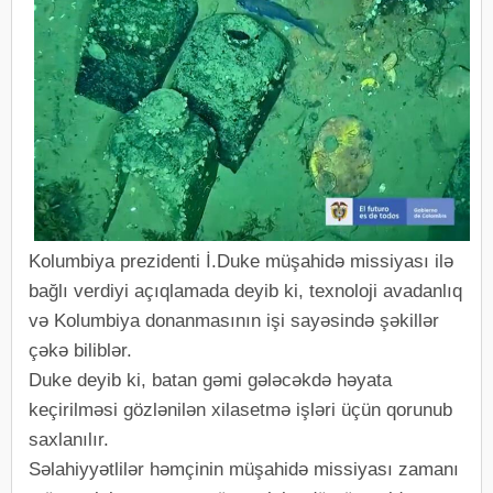
Kolumbiya prezidenti İ.Duke müşahidə missiyası ilə
bağlı verdiyi açıqlamada deyib ki, texnoloji avadanlıq
və Kolumbiya donanmasının işi sayəsində şəkillər
çəkə biliblər.
Duke deyib ki, batan gəmi gələcəkdə həyata
keçirilməsi gözlənilən xilasetmə işləri üçün qorunub
saxlanılır.
Səlahiyyətlilər həmçinin müşahidə missiyası zamanı