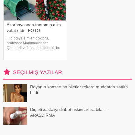
Azərbaycanda tanınmış alim
vəfat etdi - FOTO
Filologiya elmləri doktoru,
professor Məmmədhəsən
Qəmbərli vəfat edib. bildirir ki, bu
barədə İqtisadiyyat.az-a
mərhumun yaxınları məlumat
verib. Bildirilib ki, M.Qəmbərli
uzun sürən xəstəlikdən sonra 89
SEÇILMIŞ YAZILAR
yaşında dünyasın
Röyanın konsertinə biletlər rekord müddətdə satılıb
bitdi
Diş əti xəstəliyi diabet riskini artıra bilər -
ARAŞDIRMA