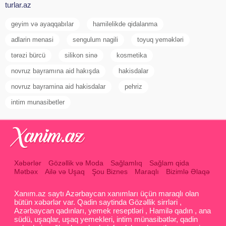
turlar.az
geyim və ayaqqabılar
hamilelikde qidalanma
adlarin menasi
sengulum nagili
toyuq yeməkləri
tərəzi bürcü
silikon sinə
kosmetika
novruz bayramına aid hakışda
hakisdalar
novruz bayramina aid hakisdalar
pehriz
intim munasibetler
Xəbərlər
Gözəllik və Moda
Sağlamlıq
Sağlam qida
Mətbəx
Ailə və Uşaq
Şou Biznes
Maraqlı
Bizimlə Əlaqə
Xanım.az saytı Azərbaycan xanımları üçün maraqlı olan
bütün xəbərlər var. Qadin saytinda Gözəllik sirrləri ,
Azərbaycan qadınları, yemek reseptləri , Hamilə qadın , ana
südü, uşaqlar, uşaq yemekleri, intim münasibətlər, qadin