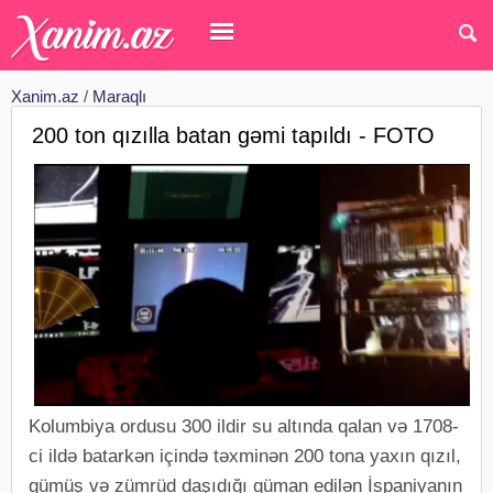
Xanim.az
/
Maraqlı
200 ton qızılla batan gəmi tapıldı - FOTO
Kolumbiya ordusu 300 ildir su altında qalan və 1708-
ci ildə batarkən içində təxminən 200 tona yaxın qızıl,
gümüş və zümrüd daşıdığı güman edilən İspaniyanın