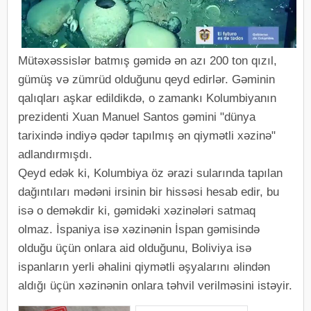
Mütəxəssislər batmış gəmidə ən azı 200 ton qızıl,
gümüş və zümrüd olduğunu qeyd edirlər. Gəminin
qalıqları aşkar edildikdə, o zamankı Kolumbiyanın
prezidenti Xuan Manuel Santos gəmini "dünya
tarixində indiyə qədər tapılmış ən qiymətli xəzinə"
adlandırmışdı.
Qeyd edək ki, Kolumbiya öz ərazi sularında tapılan
dağıntıları mədəni irsinin bir hissəsi hesab edir, bu
isə o deməkdir ki, gəmidəki xəzinələri satmaq
olmaz. İspaniya isə xəzinənin İspan gəmisində
olduğu üçün onlara aid olduğunu, Boliviya isə
ispanların yerli əhalini qiymətli əşyalarını əlindən
aldığı üçün xəzinənin onlara təhvil verilməsini istəyir.