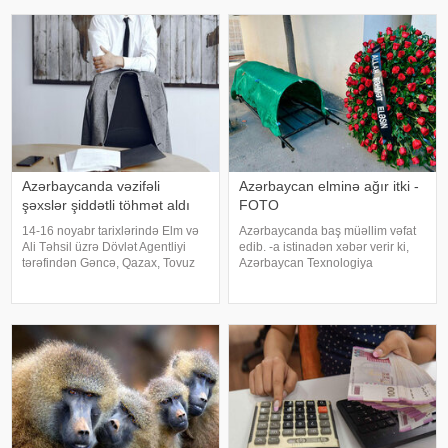
Azərbaycanda vəzifəli
Azərbaycan elminə ağır itki -
şəxslər şiddətli töhmət aldı
FOTO
14-16 noyabr tarixlərində Elm və
Azərbaycanda baş müəllim vəfat
Ali Təhsil üzrə Dövlət Agentliyi
edib. -a istinadən xəbər verir ki,
tərəfindən Gəncə, Qazax, Tovuz
Azərbaycan Texnologiya
Kolleclərində, eləcə də Bakı
Universitetinin (ATU) Mexanika və
Dövlət Universitetinin nəzdində
nəqliyyat texnologiyaları
İqtisadiyyat və Humanitar
kafedrasının baş müəllimi Natiq
Kollecdə monitorinq keçirilib. Bu
Vəliyev dünyasını dəyişib. Qeyd
barəd
edək ki