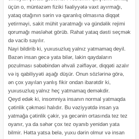
üçün o, müntəzəm fiziki fəaliyyətə vaxt ayırmağı,
yataq otağının sərin və qaranlıq olmasına diqqət
yetirməyi, sakit mühit yaratmağı və gündəlik rejimi
qorumağı məsləhət görüb. Rahat yataq dəsti seçmək
də vacib sayılır.
Nayi bildirib ki, yuxusuzluq yalnız yatmamaq deyil.
Bəzən insan gecə yata bilər, lakin qaydaların
pozulması səbəbindən əhvali zəifləyər, diqqəti azalır
və iş qabiliyyəti aşağı düşür. Onun sözlərinə görə,
ən çox yayılan yanlış fikir ondan ibarətdir ki,
yuxusuzluq yalnız heç yatmamaq deməkdir.
Qeyd edək ki, insomniya insanın normal yatmaqda
çətinlik çəkməsi halıdır. Bu vəziyyətdə insan ya
yatmağa çətinlik çəkir, ya gecənin ortasında tez tez
oyanır, ya da səhər çox tez oyanıb yenidən yata
bilmir. Hətta yatsa belə, yuxu dərin olmur və insan