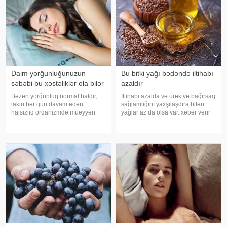
Daim yorğunluğunuzun
Bu bitki yağı bədəndə iltihabı
səbəbi bu xəstəliklər ola bilər
azaldır
Bəzən yorğunluq normal haldır,
İltihabı azalda və ürək və bağırsaq
lakin hər gün davam edən
sağlamlığını yaxşılaşdıra bilən
halsızlıq orqanizmdə müəyyən
yağlar az da olsa var. xəbər verir
problemlərin əlaməti ola bilər.
ki, kətan yağı ənənəvi olaraq
xəbər verir ki, davamlı
işlədici və yara sağalması üçün
yorğunluğun səbəbləri arasında
istifadə edilən üyüdülmüş və
qan azlığı, qalxanabənzər vəz
preslənmiş kətan toxumlarında
xəstəlikləri, şəkərl