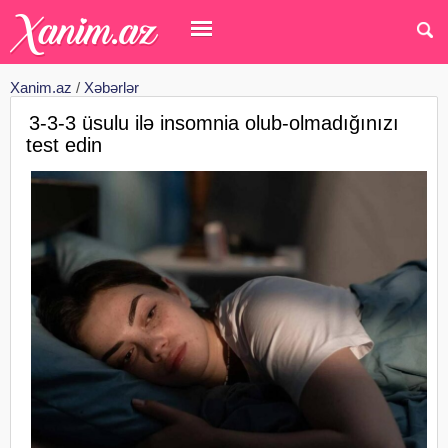
Xanim.az
/
Xəbərlər
3-3-3 üsulu ilə insomnia olub-olmadığınızı
test edin