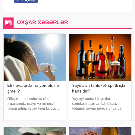
OXŞAR XƏBƏRLƏR
İsti havalarda nə yeməli, nə
Yayda ən təhlükəli spirtli içki
içməli?
hansıdır?
Yüksək temperatur və rütubət
Yay aylarında bir çoxları
orqanizmdə maye və mineral
sərinlənməyin ən təhlükəsiz
itkisini artırır. xəbər verir ki, güclü
yolunun soyuq pivə, sidr və ya
tərləmə nəticəsində yaranan su
şirin kokteyl içmək olduğunu
və mineral çatışmazlığı huşun
düşünür. Güclü spirtli içkilərdən
itirilməsinə, başgicəllənmə və
istidə uzaq durmağa çalışsalar da,
ürəkbulanma kimi hallara səbəb
az alkoqollu içkilər çox vaxt
ol
zərərsi