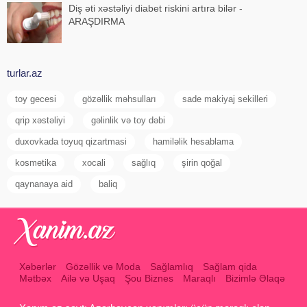
Diş əti xəstəliyi diabet riskini artıra bilər -
ARAŞDIRMA
turlar.az
toy gecesi
gözəllik məhsulları
sade makiyaj sekilleri
qrip xəstəliyi
gəlinlik və toy dəbi
duxovkada toyuq qizartmasi
hamiləlik hesablama
kosmetika
xocali
sağlıq
şirin qoğal
qaynanaya aid
baliq
Xəbərlər
Gözəllik və Moda
Sağlamlıq
Sağlam qida
Mətbəx
Ailə və Uşaq
Şou Biznes
Maraqlı
Bizimlə Əlaqə