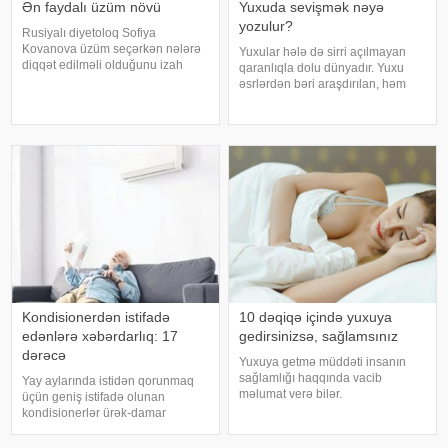
Ən faydalı üzüm növü
Yuxuda sevişmək nəyə
yozulur?
Rusiyalı diyetoloq Sofiya
Kovanova üzüm seçərkən nələrə
Yuxular hələ də sirri açılmayan
diqqət edilməli olduğunu izah
qaranlıqla dolu dünyadır. Yuxu
edib. -a istinadən xəbər verir ki,
əsrlərdən bəri araşdırılan, həm
bu barədə o, AİF.ru nəşrinə
alimlərin, həm də mistika ilə
müsahibəsində danışıb.
məşğul olanların cavabını tapmaq
Mütəxəssis qeyd edib ki, tünd
istədiyi tapmacadır. Fərqli və
rəngdə olan üzüm sortlar
rəngarəng yuxular bəzən də
cinsəlikl
Kondisionerdən istifadə
10 dəqiqə içində yuxuya
edənlərə xəbərdarlıq: 17
gedirsinizsə, sağlamsınız
dərəcə
Yuxuya getmə müddəti insanın
sağlamlığı haqqında vacib
Yay aylarında istidən qorunmaq
məlumat verə bilər.
üçün geniş istifadə olunan
Mütəxəssislərin fikrincə, ideal vaxt
kondisionerlər ürək-damar
10-20 dəqiqədir. xəbər verir ki,
xəstəlikləri olan şəxslər üçün ciddi
davranış yönümlü yuxu təbabəti
risk yarada bilər. xəbər verir ki,