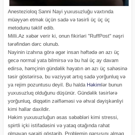
Anestezioloq Sanni Nayi yuxusuzluğu vaxtında
müəyyən etmək üçün sadə və təsirli üç üç üç
metodunu təklif edib.
Milli.Az xəbər verir ki, onun fikirləri "RuffPost" nəşri
tərəfindən dərc olunub.
Nayinin izahına görə əgər insan həftədə ən azı üç
gecə normal yata bilmirsə və bu hal üç ay davam
edirsə, həmçinin gündəlik həyatın ən azı üç sahəsinə
təsir göstərirsə, bu vəziyyət artıq sadə yorğunluq və
ya rejim pozuntusu deyil. Bu halda
Həkim
lər bunun
yuxusuzluq olduğunu düşünür. Gündəlik təsirlərə
yorğunluq, diqqətin zəifləməsi və əhval dəyişkənliyi
kimi hallar daxildir.
Həkim yuxusuzluğun əsas səbəbləri kimi stressi,
spirtli içki istifadəsini və yataq otağında rahat
olmayan şəraiti göstərib. Problemin qarşısını almaq