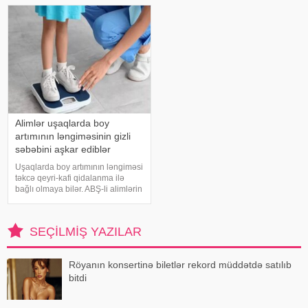
üzrə mütəxəssis Mişel Drerupun
kardioloqların bildirdiyinə görə,
sözlərinə görə
tərli halda qəfil çox soyuq otağ
Alimlər uşaqlarda boy
artımının ləngiməsinin gizli
səbəbini aşkar ediblər
Uşaqlarda boy artımının ləngiməsi
təkcə qeyri-kafi qidalanma ilə
bağlı olmaya bilər. ABŞ-li alimlərin
yeni araşdırması göstərib ki,
bağırsaq mikrobiomundakı bəzi
bakteriyalar hələ ana bətnində
SEÇILMIŞ YAZILAR
olarkən körpənin inkişafın
Röyanın konsertinə biletlər rekord müddətdə satılıb
bitdi