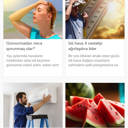
Günvurmadan necə
İsti hava 4 xəstəliyi
qorunmaq olar?
ağırlaşdıra bilər
Yay aylarında havaların
Bir sıra ölkələri əhatə edən güclü
həddindən artıq isti keçməsi
isti hava dalğası insanların
günvurma riskini artırır. xəbər verir
səhhətinin qəfil pisləşməsinə və
ki, xüsusilə uşaqlar, yaşlılar,
bəzi xəstəliklərin ağırlaşmasına
xroniki xəstəliyi olan şəxslər və
səbəb ola bilər. Yüksək
açıq havada çalışanlar daha
temperatur yalnız susuzlaşma və
diqqətli olmalıdırlar.
günvurma riski yaratmır. xarici
Günvurmadan qorunma
mediay