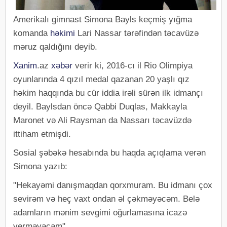
Amerikalı gimnast Simona Bayls keçmiş yığma
komanda
həkimi
Lari Nassar tərəfindən təcavüzə
məruz qaldığını deyib.
Xanim
.az
xəbər
verir ki, 2016-cı il Rio Olimpiya
oyunlarında 4 qızıl medal qazanan 20 yaşlı qız
həkim haqqında bu cür iddia irəli sürən ilk idmançı
deyil. Baylsdan öncə Qabbi Duqlas, Makkayla
Maronet və Ali Raysman da Nassarı təcavüzdə
ittiham etmişdi.
Sosial şəbəkə hesabında bu haqda açıqlama verən
Simona yazıb:
"Hekayəmi danışmaqdan qorxmuram. Bu idmanı çox
sevirəm və heç vaxt ondan əl çəkməyəcəm. Belə
adamların mənim sevgimi oğurlamasına icazə
verməyəcəm".