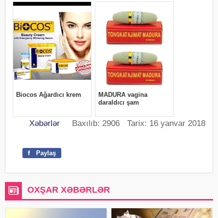
Xəbərlər
Baxılıb: 2906 Tarix: 16 yanvar 2018
f
Paylaş
OXŞAR XƏBƏRLƏR