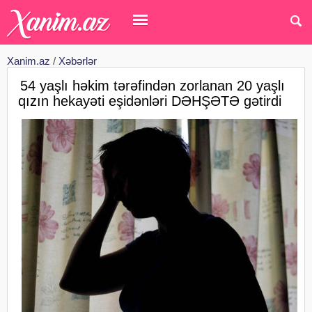
Xanim.az
/
Xəbərlər
54 yaşlı həkim tərəfindən zorlanan 20 yaşlı
qızın hekayəti eşidənləri DƏHŞƏTƏ gətirdi