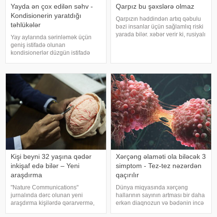
Yayda ən çox edilən səhv -
Qarpız bu şəxslərə olmaz
Kondisionerin yaratdığı
Qarpızın həddindən artıq qəbulu
təhlükələr
bəzi insanlar üçün sağlamlıq riski
yarada bilər. xəbər verir ki, rusiyalı
Yay aylarında sərinləmək üçün
diyetoloq Olqa Yamilovanın
geniş istifadə olunan
sözlərinə görə, xüsusilə böyrək və
kondisionerlər düzgün istifadə
şəkərli diabet xəstələri bu
edilmədikdə müxtəlif sağlamlıq
meyvəni ehtiyatla istehla
problemlərinə səbəb ola bilər.
xəbər verir ki, ani temperatur
dəyişiklikləri, quru hava və
baxımsız kondisionerlərd
Kişi beyni 32 yaşına qədər
Xərçəng əlaməti ola biləcək 3
inkişaf edə bilər – Yeni
simptom - Tez-tez nəzərdən
araşdırma
qaçırılır
"Nature Communications"
Dünya miqyasında xərçəng
jurnalında dərc olunan yeni
hallarının sayının artması bir daha
araşdırma kişilərdə qərarvermə,
erkən diaqnozun və bədənin incə
impulsların idarə olunması və risk
xəbərdarlıq əlamətlərinin düzgün