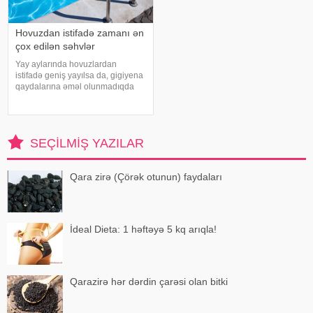
Hovuzdan istifadə zamanı ən
çox edilən səhvlər
Yay aylarında hovuzlardan
istifadə geniş yayılsa da, gigiyena
qaydalarına əməl olunmadıqda
müxtəlif infeksiyalara yoluxma
riski artır. xəbər verir ki, hovuza
girməzdən əvvəl və çıxdıqdan
sonra duş qəbul etmək, hovuz
SEÇILMIŞ YAZILAR
kənarınd
Qara zirə (Çörək otunun) faydaları
İdeal Dieta: 1 həftəyə 5 kq arıqla!
Qarazirə hər dərdin çarəsi olan bitki