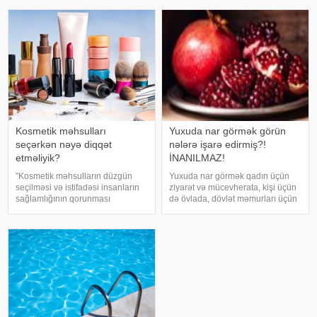
qiymətləndirilməsinə cavabdeh
şərh edilməsinin vacibliyini
olan beyin nahiyələrinin orta
vurğulayır. Məşhur inancın əksinə
hesabla 32 yaşına qədər inkişa
olaraq, xərçəng növləri həmişə
ağı
Kosmetik məhsulları
Yuxuda nar görmək görün
seçərkən nəyə diqqət
nələrə işarə edirmiş?!
etməliyik?
İNANILMAZ!
"Kosmetik məhsulların düzgün
Yuxuda nar görmək qadın üçün
seçilməsi və istifadəsi insanların
ziyarət və mücevherata, kişi üçün
sağlamlığının qorunması
də övlada, dövlət məmurları üçün
baxımından mühüm əhəmiyyət
terfie, zabitlər üçün əmrlərinin
daşıyır". xəbər verir ki, bu fikirləri
keçməsinə, kəndli üçün oktyabr
Səhiyyə Nazirliyinin rəsmi
bərəkətinə, tacir üçün çox quru,
"Instagram" hesabınd
xalq üçün yaxşı bir idarəy