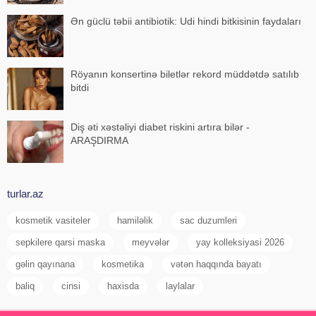
Ən güclü təbii antibiotik: Udi hindi bitkisinin faydaları
Röyanın konsertinə biletlər rekord müddətdə satılıb
bitdi
Diş əti xəstəliyi diabet riskini artıra bilər -
ARAŞDIRMA
turlar.az
kosmetik vasiteler
hamiləlik
sac duzumleri
sepkilere qarsi maska
meyvələr
yay kolleksiyasi 2026
gəlin qayınana
kosmetika
vətən haqqında bayatı
baliq
cinsi
haxisda
laylalar