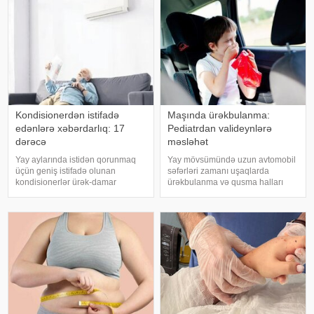
Kondisionerdən istifadə
Maşında ürəkbulanma:
edənlərə xəbərdarlıq: 17
Pediatrdan valideynlərə
dərəcə
məsləhət
Yay aylarında istidən qorunmaq
Yay mövsümündə uzun avtomobil
üçün geniş istifadə olunan
səfərləri zamanı uşaqlarda
kondisionerlər ürək-damar
ürəkbulanma və qusma halları
xəstəlikləri olan şəxslər üçün ciddi
tez-tez müşahidə olunur. xəbər
risk yarada bilər. xəbər verir ki,
verir ki, pediatr Jül Fujer bunun
kardioloqların bildirdiyinə görə,
beynin gözlərdən və bədənin
tərli halda qəfil çox soyuq otağ
hərəkətindən gələn siqnallar
arasındakı uyğunsuzluqda