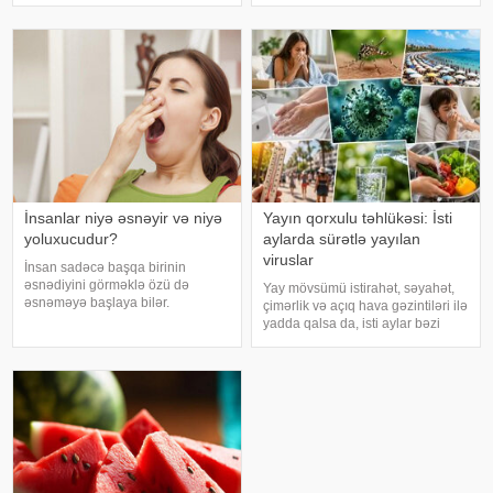
həftələr əvvəl müəyyən siqnallar
girməzdən əvvəl və çıxdıqdan
verə bilər. Lakin b
sonra duş qəbul etmək, hovuz
kənarınd
İnsanlar niyə əsnəyir və niyə
Yayın qorxulu təhlükəsi: İsti
yoluxucudur?
aylarda sürətlə yayılan
viruslar
İnsan sadəcə başqa birinin
əsnədiyini görməklə özü də
Yay mövsümü istirahət, səyahət,
əsnəməyə başlaya bilər.
çimərlik və açıq hava gəzintiləri ilə
Maraqlıdır ki, bu qəribə təsir bəzi
yadda qalsa da, isti aylar bəzi
heyvanlarda da müşahidə olunur.
virus infeksiyalarının yayılması
xarici mediaya istinadən xəbər
üçün əlverişli şərait yarada bilər.
verir ki, əsnəmək insan
Buna səbəb təkcə yüksək
orqanizminin ən adi
temperatur deyil. Açıq havad