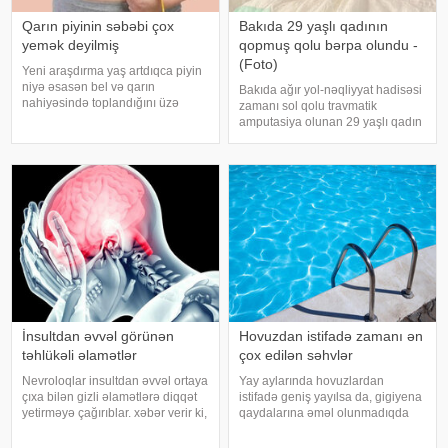
Qarın piyinin səbəbi çox
Bakıda 29 yaşlı qadının
yemək deyilmiş
qopmuş qolu bərpa olundu -
(Foto)
Yeni araşdırma yaş artdıqca piyin
niyə əsasən bel və qarın
Bakıda ağır yol-nəqliyyat hadisəsi
nahiyəsində toplandığını üzə
zamanı sol qolu travmatik
çıxarıb. Bir çox insan yaşlandıqca
amputasiya olunan 29 yaşlı qadın
çəkisi demək olar ki, dəyişməsə
uğurla əməliyyat edilib. xəbər
də, qarın nahiyəsinin böyüdüyünü
verir ki, hadisədən sonra
müşahidə edir. Bu isə təkcə esteti
zərərçəkən Səhiyyə Nazirliyi
Akademik M.A.Topçubaşov adına
Elmi Cərrahiyy
İnsultdan əvvəl görünən
Hovuzdan istifadə zamanı ən
təhlükəli əlamətlər
çox edilən səhvlər
Nevroloqlar insultdan əvvəl ortaya
Yay aylarında hovuzlardan
çıxa bilən gizli əlamətlərə diqqət
istifadə geniş yayılsa da, gigiyena
yetirməyə çağırıblar. xəbər verir ki,
qaydalarına əməl olunmadıqda
insult bəzi hallarda qəfil baş
müxtəlif infeksiyalara yoluxma
vermir və beyin günlər, hətta
riski artır. xəbər verir ki, hovuza