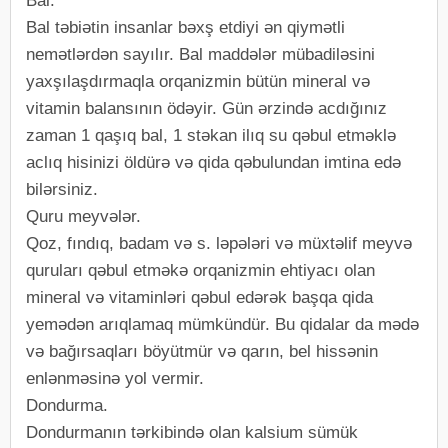
Bal.
Bal təbiətin insanlar bəxş etdiyi ən qiymətli
nemətlərdən sayılır. Bal maddələr mübadiləsini
yaxşılaşdırmaqla orqanizmin bütün mineral və
vitamin balansının ödəyir. Gün ərzində acdığınız
zaman 1 qaşıq bal, 1 stəkan ilıq su qəbul etməklə
aclıq hisinizi öldürə və qida qəbulundan imtina edə
bilərsiniz.
Quru meyvələr.
Qoz, fındıq, badam və s. ləpələri və müxtəlif meyvə
quruları qəbul etməkə orqanizmin ehtiyacı olan
mineral və vitaminləri qəbul edərək başqa qida
yemədən arıqlamaq mümkündür. Bu qidalar da mədə
və bağırsaqları böyütmür və qarın, bel hissənin
enlənməsinə yol vermir.
Dondurma.
Dondurmanın tərkibində olan kalsium sümük