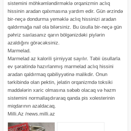
sistemini möhkəmləndirməklə orqanizmin aclıq
hissinin aradan qalxmasına yardım edir. Gün ərzində
bir-neçə dondurma yeməklə aclıq hissinizi aradan
qaldırmağa nail ola bilərsiniz. Bu üsulla bir-neçə gün
pəhriz saxlasanız qarın bölgənizdəki piylərin
azaldığını görəcəksiniz.
Marmelad.
Marmelad az kalorili şirniyyat sayılır. Təbii üsullarla
ev şəraitində hazırlanmış marmelad aclıq hissini
aradan qaldırmaq qabiliyyətinə malikdir. Onun
tərkibində olan pektin, jelatin orqanizmdə toksiki
maddələrin xaric olmasına səbəb olacaq və həzm
sistemini normallaşdıraraq qanda pis xolesterinin
miqdarının azaldacaq.
Milli.Az /news.milli.az