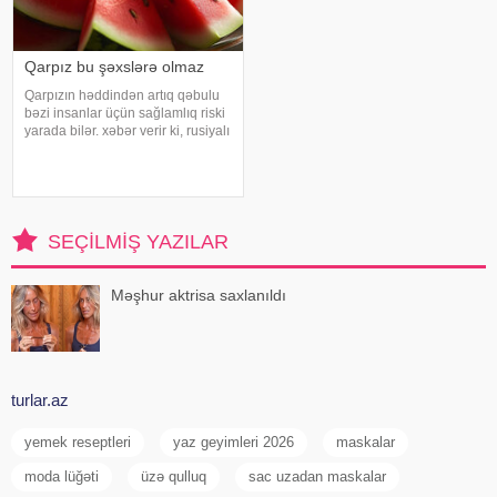
Qarpız bu şəxslərə olmaz
Qarpızın həddindən artıq qəbulu
bəzi insanlar üçün sağlamlıq riski
yarada bilər. xəbər verir ki, rusiyalı
diyetoloq Olqa Yamilovanın
sözlərinə görə, xüsusilə böyrək və
şəkərli diabet xəstələri bu
meyvəni ehtiyatla istehla
SEÇILMIŞ YAZILAR
Məşhur aktrisa saxlanıldı
turlar.az
yemek reseptleri
yaz geyimleri 2026
maskalar
moda lüğəti
üzə qulluq
sac uzadan maskalar