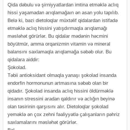
Qida dəbulu və şirniyyatlardan imtina etməklə aclıq
hissi yaşamadan arıqlamağaın ən asan yolu tapılıb.
Belə ki, bəzi dietoloqlar müxtəlif qidalardan istifadə
etməklə aclıq hissini yatışdırmaqla arıqlamağı
məsləhət görürlər. Bu qidalar mədənin həcmini
böyütmür, amma orqanizmin vitamin və mineral
balansını saxlamaqla arıqlamağa səbəb olur. Bu
qidalara aiddir:
Şokolad.
Təbii antioksidant olmaqla yanaşı şokolad insanda
endorfin hormonunun artmasına səbəb olan bir
qidadır. Şokolad insanda aclıq hissini öldürməklə
insanın stressini aradan qaldırır və aclığın beyinə
olan təsirinin qarşısını alır. Dietoloqlar şokolad
yeməklə ən çox zehni fəaliyyətlə çalışanların pəhriz
saxlamalarını məsləhət görürlər.