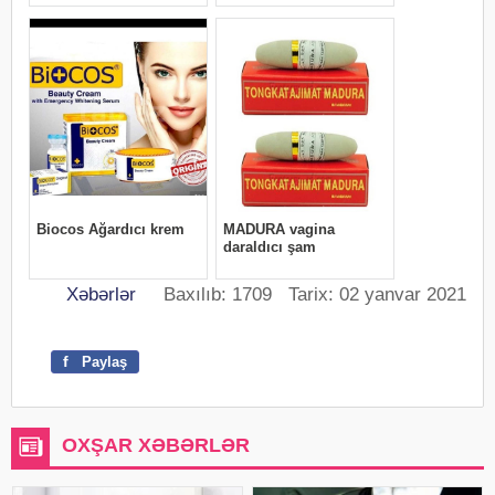
Xəbərlər
Baxılıb: 1709 Tarix: 02 yanvar 2021
f
Paylaş
OXŞAR XƏBƏRLƏR