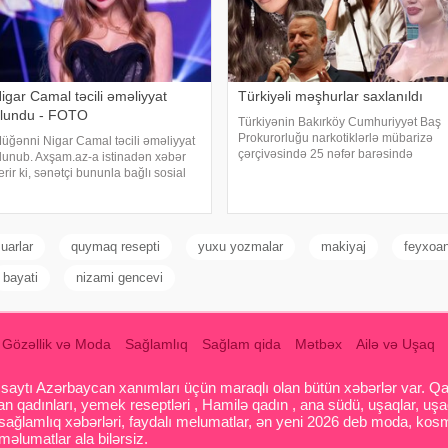
igar Camal təcili əməliyyat
Türkiyəli məşhurlar saxlanıldı
lundu - FOTO
Türkiyənin Bakırköy Cumhuriyyət Baş
Prokurorluğu narkotiklərlə mübarizə
üğənni Nigar Camal təcili əməliyyat
çərçivəsində 25 nəfər barəsində
lunub. Axşam.az-a istinadən xəbər
saxlanılma qərarı verib. Şübhəlilər
erir ki, sənətçi bununla bağlı sosial
arasında sənətçi, aktyor, iş adamı və
əbəkə hesabında paylaşım edib. O,
obyekt sahiblərinin olduğu bildirilib.
azırda reabilitasiya prosesində
Əməliyya
lduğunu bildirib:. "Bu gün
özlənilmədə
uarlar
quymaq resepti
yuxu yozmalar
makiyaj
feyxoan
bayati
nizami gencevi
Gözəllik və Moda
Sağlamlıq
Sağlam qida
Mətbəx
Ailə və Uşaq
aytı Azərbaycan xanımları üçün maraqlı olan bütün xəbərlər var. Qadin
 qadınları, yemek reseptləri , Hamilə qadın , ana südü, uşaqlar, uşa
 sağlamlıq xəbərləri, faydalı melumatlar, ən yeni 2026 deb moda, kosm
əlumatlar ala bilərsiz.