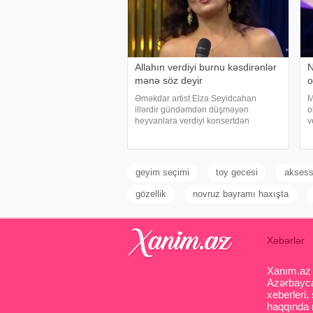
Allahın verdiyi burnu kəsdirənlər
N
mənə söz deyir
o
Əməkdar artist Elza Seyidcahan
M
illərdir gündəmdən düşməyən
o
heyvanlara verdiyi konsertdən
v
danışıb. Müğənni aktyor Fərda
ş
Xudaverdiyevin "O üz, bu üz" yutub
h
layihəsində qonaq olub.
o
E.Seyidcahan bildirib ki, həmin
g
geyim seçimi
toy gecesi
aksess
layihəd
gözellik
novruz bayramı haxışta
Xəbərlər
Xanım.az s
Azərbaycan
xeberleri,
haqqında m