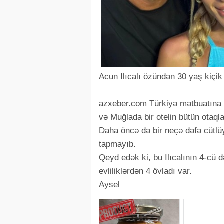
Acun Ilıcalı özündən 30 yaş kiçik 
azxeber.com Türkiyə mətbuatına əs
və Muğlada bir otelin bütün otaqlar
Daha öncə də bir neçə dəfə cütlüyü
tapmayıb.
Qeyd edək ki, bu Ilıcalının 4-cü d
evliliklərdən 4 övladı var.
Aysel