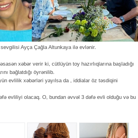
sevgilisi Ayça Çağla Altunkaya ilə evlənir.
asən xəbər verir ki, cütlüyün toy hazırlıqlarına başladığı
ını bağlatdığı öyrənilib.
n evlilik xəbərləri yayılsa da , iddialar öz təsdiqini
əfə evliliyi olacaq. O, bundan əvvəl 3 dəfə evli olduğu və bu