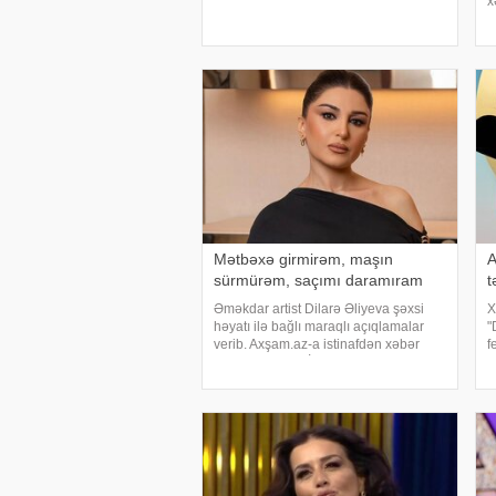
x
ziyarət edirəm. Bu dünyadan hamımız
b
köçəcəyik. Amma köçməyin d
p
b
n
Mətbəxə girmirəm, maşın
A
sürmürəm, saçımı daramıram
t
Əməkdar artist Dilarə Əliyeva şəxsi
X
həyatı ilə bağlı maraqlı açıqlamalar
"
verib. Axşam.az-a istinafdən xəbər
f
verir ki, aktrisa "İki başlı" proqramında
g
heç vaxt avtomobil idarə etmədiyini
t
deyib. O, sürücü ilə hərəkə
P
d