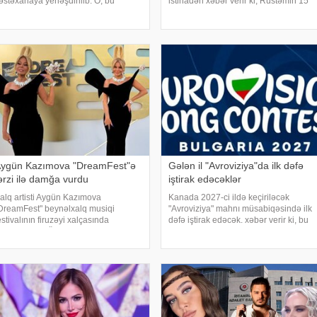
əstəxanaya yerləşdirilib. O, bu
istinadən xəbər verir ki, Rüstəmin 15
arədə sosial media hesabında
yaşı tamam olub. Aparıcı övladının
aylaşım edib. "Son zamanlar stressə
özəl gününü əvvəlcə ailəsi ilə bağ
ağlı olaraq nə düzgün qidalandım,
evində qeyd edib. Daha sonra isə
ə düzgün yatdım. Gördü
Zaur ailəsi il
ygün Kazımova "DreamFest"ə
Gələn il "Avroviziya"da ilk dəfə
ərzi ilə damğa vurdu
iştirak edəcəklər
alq artisti Aygün Kazımova
Kanada 2027-ci ildə keçiriləcək
DreamFest" beynəlxalq musiqi
"Avroviziya" mahnı müsabiqəsində ilk
estivalının firuzəyi xalçasında
dəfə iştirak edəcək. xəbər verir ki, bu
örüntülənib. Ölkənin əsas ulduzu
barədə "Avroviziya"nın rəsmi saytı
ədbirə xüsusi tərzi ilə damğa vurub.
məlumat yayıb. Bildirilib ki, Kanada
op kraliça zövqlü geyimi və fərqli saç
2015-ci ildə yarışmay
üzümü il