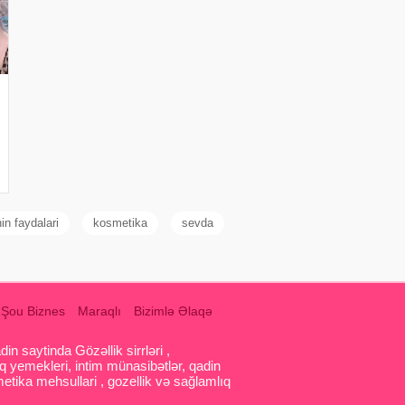
in faydalari
kosmetika
sevda
Şou Biznes
Maraqlı
Bizimlə Əlaqə
 saytinda Gözəllik sirrləri ,
q yemekleri, intim münasibətlər, qadin
etika mehsullari , gozellik və sağlamlıq