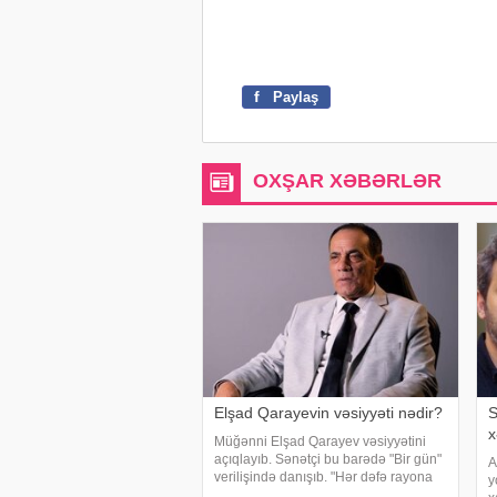
f
Paylaş
OXŞAR XƏBƏRLƏR
Elşad Qarayevin vəsiyyəti nədir?
S
x
Müğənni Elşad Qarayev vəsiyyətini
açıqlayıb. Sənətçi bu barədə "Bir gün"
A
verilişində danışıb. "Hər dəfə rayona
y
gələndə qardaşlarımın məzarını