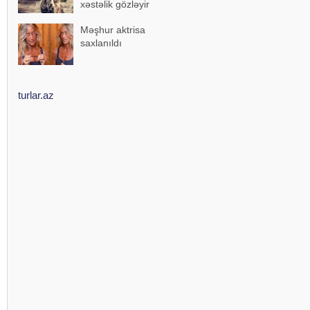
xəstəlik gözləyir
Məşhur aktrisa
saxlanıldı
turlar.az