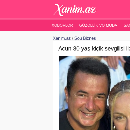
XƏBƏRLƏR
GÖZƏLLIK VƏ MODA
SA
Xanim.az
/
Şou Biznes
Acun 30 yaş kiçik sevgilisi il