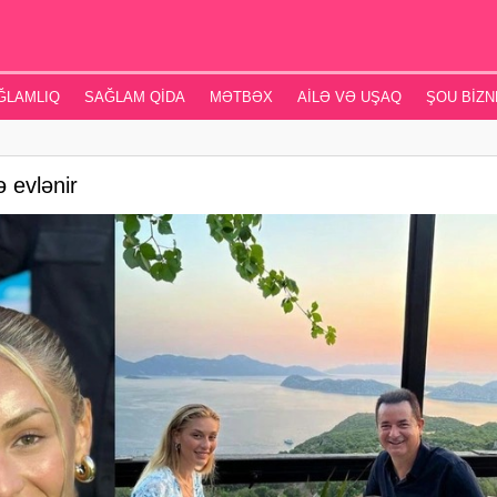
ĞLAMLIQ
SAĞLAM QIDA
MƏTBƏX
AILƏ VƏ UŞAQ
ŞOU BIZN
ə evlənir