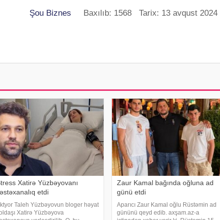
Şou Biznes
Baxılıb: 1568 Tarix: 13 avqust 2024
tress Xatirə Yüzbəyovanı
Zaur Kamal bağında oğluna ad
əstəxanalıq etdi
günü etdi
ktyor Taleh Yüzbəyovun bloger həyat
Aparıcı Zaur Kamal oğlu Rüstəmin ad
oldaşı Xatirə Yüzbəyova
gününü qeyd edib. axşam.az-a