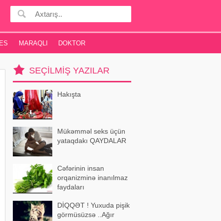
ES
MARAQLI
DOKTOR
SEÇILMIŞ YAZILAR
Hakışta
Mükəmməl seks üçün
yataqdakı QAYDALAR
Cəfərinin insan
orqanizminə inanılmaz
faydaları
DİQQƏT ! Yuxuda pişik
görmüsüzsə ..Ağır