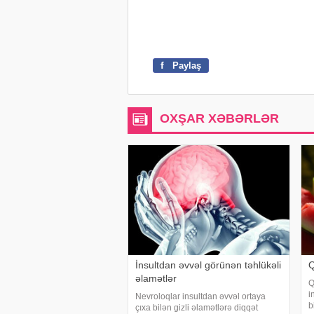
f
Paylaş
OXŞAR XƏBƏRLƏR
İnsultdan əvvəl görünən təhlükəli
Q
əlamətlər
Q
i
Nevroloqlar insultdan əvvəl ortaya
b
çıxa bilən gizli əlamətlərə diqqət