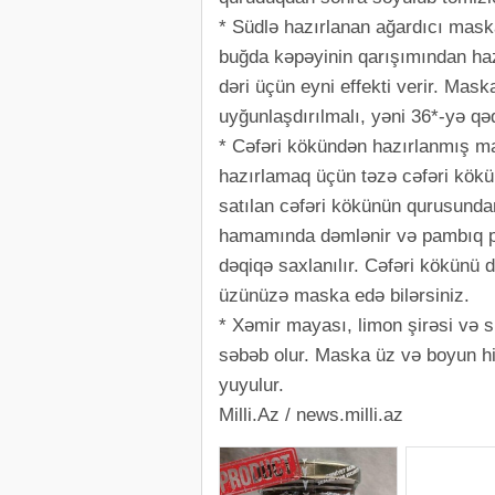
* Südlə hazırlanan ağardıcı mask
buğda kəpəyinin qarışımından haz
dəri üçün eyni effekti verir. Ma
uyğunlaşdırılmalı, yəni 36*-yə qəd
* Cəfəri kökündən hazırlanmış ma
hazırlamaq üçün təzə cəfəri kökü
satılan cəfəri kökünün qurusundan
hamamında dəmlənir və pambıq pa
dəqiqə saxlanılır. Cəfəri kökünü
üzünüzə maska edə bilərsiniz.
* Xəmir mayası, limon şirəsi və 
səbəb olur. Maska üz və boyun his
yuyulur.
Milli.Az / news.milli.az