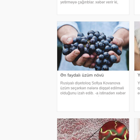
O
yetirməyə çağırıblar. xəbər verir ki,
x
insult bəzi hallarda qəfil baş vermir və
x
beyin günlər, hətta həftələr əvvəl
müəyyən siqnallar verə bilər. Lakin b
Ən faydalı üzüm növü
Y
Rusiyalı diyetoloq Sofiya Kovanova
Y
üzüm seçərkən nələrə diqqət edilməli
q
olduğunu izah edib. -a istinadən xəbər
ə
verir ki, bu barədə o, AİF.ru nəşrinə
a
müsahibəsində danışıb. Mütəxəssis
o
qeyd edib ki, tünd rəngdə olan üzüm
t
sortlar
y