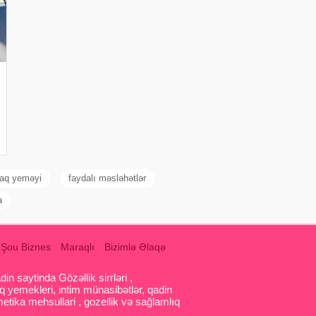
aq yeməyi
faydalı məsləhətlər
a
Şou Biznes
Maraqlı
Bizimlə Əlaqə
 saytinda Gözəllik sirrləri ,
q yemekleri, intim münasibətlər, qadin
etika mehsullari , gozellik və sağlamlıq