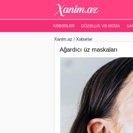
XƏBƏRLƏR
GÖZƏLLIK VƏ MODA
SA
Xanim.az
/
Xəbərlər
Ağardıcı üz maskaları