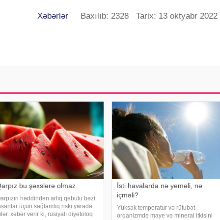
Xəbərlər
Baxılıb: 2328 Tarix: 13 oktyabr 2022
arpız bu şəxslərə olmaz
İsti havalarda nə yeməli, nə
içməli?
arpızın həddindən artıq qəbulu bəzi
nsanlar üçün sağlamlıq riski yarada
Yüksək temperatur və rütubət
ilər. xəbər verir ki, rusiyalı diyetoloq
orqanizmdə maye və mineral itkisini