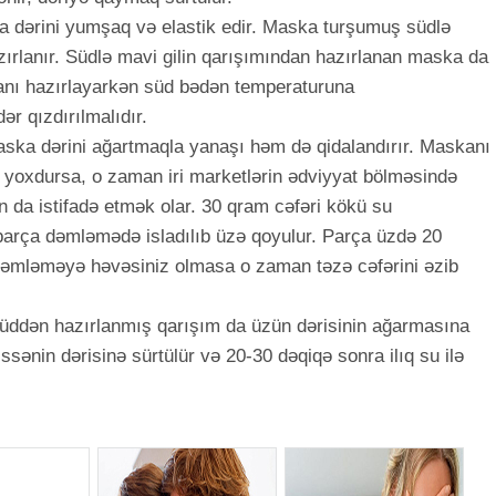
a dərini yumşaq və elastik edir. Maska turşumuş südlə
ırlanır. Südlə mavi gilin qarışımından hazırlanan maska da
skanı hazırlayarkən süd bədən temperaturuna
ər qızdırılmalıdır.
ska dərini ağartmaqla yanaşı həm də qidalandırır. Maskanı
 yoxdursa, o zaman iri marketlərin ədviyyat bölməsində
 da istifadə etmək olar. 30 qram cəfəri kökü su
rça dəmləmədə isladılıb üzə qoyulur. Parça üzdə 20
 dəmləməyə həvəsiniz olmasa o zaman təzə cəfərini əzib
süddən hazırlanmış qarışım da üzün dərisinin ağarmasına
sənin dərisinə sürtülür və 20-30 dəqiqə sonra ilıq su ilə