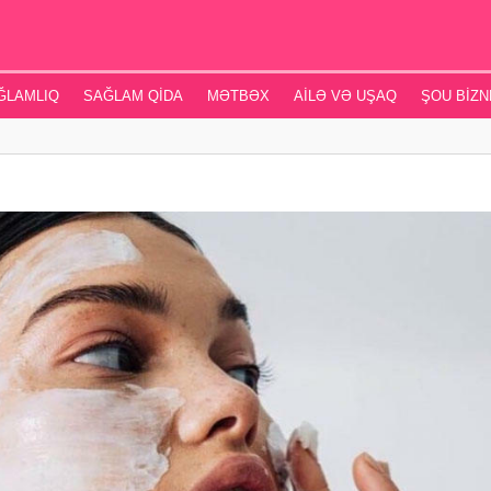
ĞLAMLIQ
SAĞLAM QIDA
MƏTBƏX
AILƏ VƏ UŞAQ
ŞOU BIZN