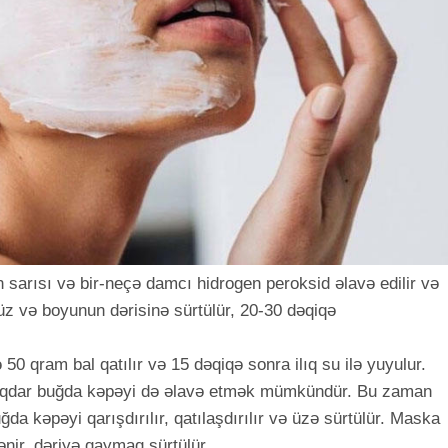
sarısı və bir-neçə damcı hidrogen peroksid əlavə edilir və
üz və boyunun dərisinə sürtülür, 20-30 dəqiqə
50 qram bal qatılır və 15 dəqiqə sonra ilıq su ilə yuyulur.
iqdar buğda kəpəyi də əlavə etmək mümkündür. Bu zaman
ğda kəpəyi qarışdırılır, qatılaşdırılır və üzə sürtülür. Maska
nir, dəriyə qaymaq sürtülür.