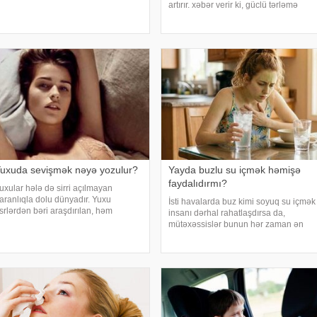
lqa Yamilovanın sözlərinə görə,
artırır. xəbər verir ki, güclü tərləmə
üsusilə böyrək və şəkərli diabet
nəticəsində yaranan su və mineral
əstələri bu meyvəni ehtiyatla istehla
çatışmazlığı huşun itirilməsinə,
başgicəllənmə və ürəkbulanma kimi
hallara səbəb ol
uxuda sevişmək nəyə yozulur?
Yayda buzlu su içmək həmişə
faydalıdırmı?
uxular hələ də sirri açılmayan
aranlıqla dolu dünyadır. Yuxu
İsti havalarda buz kimi soyuq su içmək
srlərdən bəri araşdırılan, həm
insanı dərhal rahatlaşdırsa da,
limlərin, həm də mistika ilə məşğul
mütəxəssislər bunun hər zaman ən
lanların cavabını tapmaq istədiyi
yaxşı seçim olmadığını bildirirlər.
apmacadır. Fərqli və rəngarəng
xəbər verir ki, çox soyuq su susuzluq
uxular bəzən də cinsəlikl
hissini tez azaldır və insanın kifayət
qədə