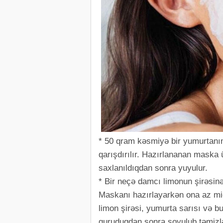
* 50 qram kəsmiyə bir yumurtanın 
qarışdırılır. Hazırlananan maska 
saxlanıldıqdan sonra yuyulur.
* Bir neçə damcı limonun şirəsinə 
Maskanı hazırlayarkən ona az m
limon şirəsi, yumurta sarısı və bu
quruduqdan sonra soyulub təmizlə