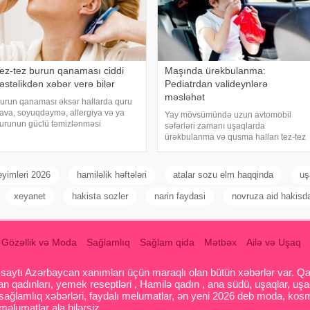
ez-tez burun qanaması ciddi
Maşında ürəkbulanma:
əstəlikdən xəbər verə bilər
Pediatrdan valideynlərə
məsləhət
urun qanaması əksər hallarda quru
ava, soyuqdəymə, allergiya və ya
Yay mövsümündə uzun avtomobil
urunun güclü təmizlənməsi
səfərləri zamanı uşaqlarda
əticəsində yaranır və təhlükəli olmur.
ürəkbulanma və qusma halları tez-tez
əbər verir ki, lakin qanama tez-tez
müşahidə olunur. xəbər verir ki,
əkrarlanır, çox olursa və ya çətin
pediatr Jül Fujer bunun beynin
ayanırsa, mütlə
gözlərdən və bədənin hərəkətindən
eyimleri 2026
hamiləlik həftələri
atalar sozu elm haqqinda
uş
gələn siqnallar arasındakı
uyğunsuzluqda
xeyanet
hakista sozler
narin faydasi
novruza aid hakisd
Gözəllik və Moda
Sağlamlıq
Sağlam qida
Mətbəx
Ailə və Uşaq
aytı Azərbaycan xanımları üçün maraqlı olan bütün xəbərlər var. Qadin
 qadınları, yemek reseptləri , Hamilə qadın , ana südü, uşaqlar, uşa
 sağlamlıq xəbərləri, faydalı melumatlar, ən yeni 2026 deb moda, kosm
əlumatlar ala bilərsiz.