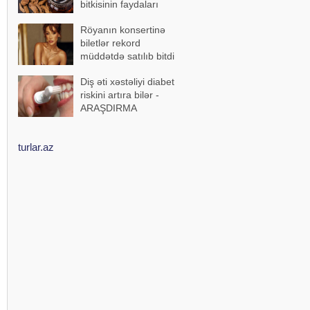
bitkisinin faydaları
Röyanın konsertinə
biletlər rekord
müddətdə satılıb bitdi
Diş əti xəstəliyi diabet
riskini artıra bilər -
ARAŞDIRMA
turlar.az