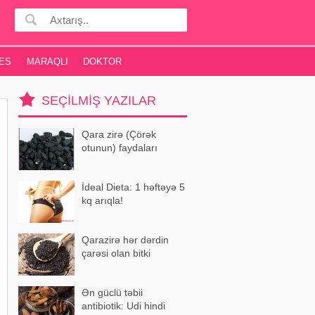
ES
MARAQLI
DOKTOR
SEÇILMIŞ YAZILAR
Qara zirə (Çörək
otunun) faydaları
İdeal Dieta: 1 həftəyə 5
kq arıqla!
Qarazirə hər dərdin
çarəsi olan bitki
Ən güclü təbii
antibiotik: Udi hindi