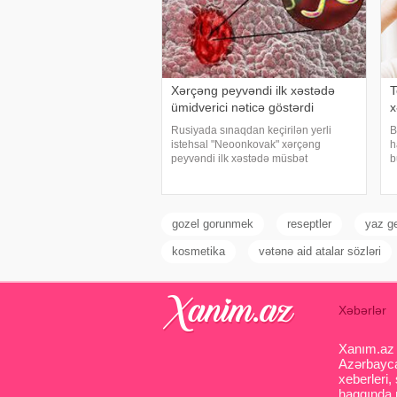
Xərçəng peyvəndi ilk xəstədə
T
ümidverici nəticə göstərdi
x
Rusiyada sınaqdan keçirilən yerli
B
istehsal "Neoonkovak" xərçəng
h
peyvəndi ilk xəstədə müsbət
b
immunoloji reaksiya yaradıb. xəbər
n
verir ki, bu barədə Rusiyanın Milli
x
Elmi-Tədqiqat Epidemiologiya və
t
Mikrobiologiya Mərkəzini
d
gozel gorunmek
reseptler
yaz g
kosmetika
vətənə aid atalar sözləri
Xəbərlər
Xanım.az s
Azərbaycan
xeberleri,
haqqında m