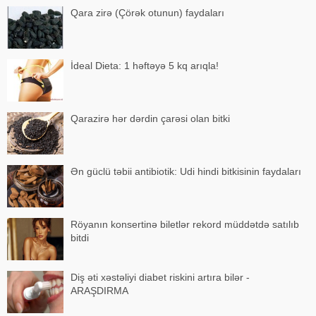
Qara zirə (Çörək otunun) faydaları
İdeal Dieta: 1 həftəyə 5 kq arıqla!
Qarazirə hər dərdin çarəsi olan bitki
Ən güclü təbii antibiotik: Udi hindi bitkisinin faydaları
Röyanın konsertinə biletlər rekord müddətdə satılıb
bitdi
Diş əti xəstəliyi diabet riskini artıra bilər -
ARAŞDIRMA