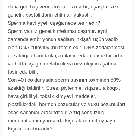
daha gec baş verir, düşük riski artır, uşaqda bəzi
genetik xəstəliklərin ehtimalı yüksəlir.
Sperma keyfiyyəti uşağa necə təsir edir?
Sperm yalnız genetik məlumat daşımır, eyni
zamanda embriyonun sağlam inkişafı üçün vacib
olan DNA bütövlüyünü təmin edir. DNA zədələnməsi
çoxaldıqca hamiləlik çətinləşir, erkən düşüklər artır
və hətta uşağın metabolik və nevroloji inkişafına
təsir edə bilir.
Son 40 ildə dünyada sperm sayının təxminən 50%
azaldığı bildirilir. Stres, piylənmə, siqaret, alkoqol,
hava çirkliliyi, toksik kimyəvi maddələr,
plastiklərdəki hormon pozucular və yuxu pozuntuları
əsas səbəblər arasındadır. Artıq sonsuzluq
müraciətlərinin yarısında kişi faktoru rol oynayır.
Kişilər nə etməlidir?