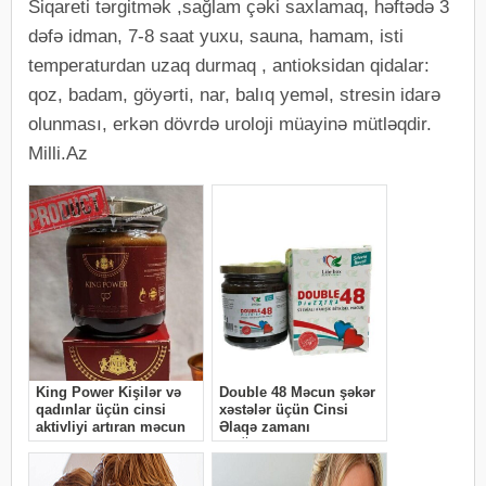
Siqareti tərgitmək ,sağlam çəki saxlamaq, həftədə 3
dəfə idman, 7-8 saat yuxu, sauna, hamam, isti
temperaturdan uzaq durmaq , antioksidan qidalar:
qoz, badam, göyərti, nar, balıq yeməl, stresin idarə
olunması, erkən dövrdə uroloji müayinə mütləqdir.
Milli.Az