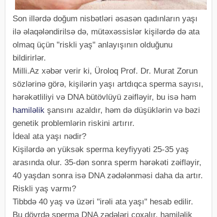
Son illərdə doğum nisbətləri əsasən qadınların yaşı
ilə əlaqələndirilsə də, mütəxəssislər kişilərdə də ata
olmaq üçün "riskli yaş" anlayışının olduğunu
bildirirlər.
Milli.Az xəbər verir ki, Üroloq Prof. Dr. Murat Zorun
sözlərinə görə, kişilərin yaşı artdıqca sperma sayısı,
hərəkətliliyi və DNA bütövlüyü zəifləyir, bu isə həm
hamiləlik
şansını azaldır, həm də düşüklərin və bəzi
genetik problemlərin riskini artırır.
İdeal ata yaşı nədir?
Kişilərdə ən yüksək sperma keyfiyyəti 25-35 yaş
arasında olur. 35-dən sonra sperm hərəkəti zəifləyir,
40 yaşdan sonra isə DNA zədələnməsi daha da artır.
Riskli yaş varmı?
Tibbdə 40 yaş və üzəri "irəli ata yaşı" hesab edilir.
Bu dövrdə sperma DNA zədələri çoxalır, hamiləlik