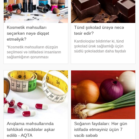
Kosmetik məhsulları
Tünd şokolad ürəyə necə
seçərkən nəyə diqqət
təsir edir?
etməliyik?
Kardioloqlar bildirirlər ki, tünd
şokolad ürək sağlamlığı üçün
"Kosmetik məhsulların düzgün
südlü şokoladdan daha faydalı
seçilməsi və istifadəsi insanların
hesab olunur. Bunun əsas səbəbi
sağlamlığının qorunması
kakaonun tərkibində olan
baxımından mühüm əhəmiyyət
flavanollar, güclü antioksidant
daşıyır". xəbər verir ki, bu fikirləri
maddələrdir. -a istinadən bildirir ki
Səhiyyə Nazirliyinin rəsmi
"Instagram" hesabınd
Arıqlama məhsullarında
Soğanın faydaları: Hər gün
təhlükəli maddələr aşkar
istifadə etməyiniz üçün 7
edilib - AQTA
vacib səbəb