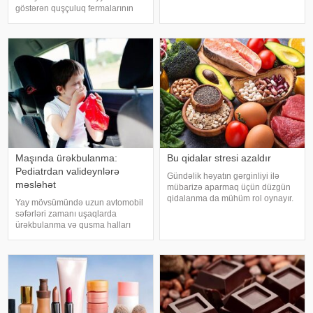
qalıqlarını və maddələr
göstərən quşçuluq fermalarının
mübadiləsi nəticəsində yaranan
təhlükəli bakteriyaların yayılması
tullantıları emal edir. "Euroonco"
baxımından ciddi risk daşıya
federal ekspert onkologiya
biləcəyini bildiriblər. xəbər verir ki,
klinikalar
araşdırma zamanı son 45 i
Maşında ürəkbulanma:
Bu qidalar stresi azaldır
Pediatrdan valideynlərə
Gündəlik həyatın gərginliyi ilə
məsləhət
mübarizə aparmaq üçün düzgün
qidalanma da mühüm rol oynayır.
Yay mövsümündə uzun avtomobil
axşam.az-a istinadən bildirir
səfərləri zamanı uşaqlarda
ki, orqanizmin kifayət qədər
ürəkbulanma və qusma halları
vitamin və mineral alması stressin
tez-tez müşahidə olunur. xəbər
təsirlərini azaltmağa kömək edə
verir ki, pediatr Jül Fujer bunun
bilər
beynin gözlərdən və bədənin
hərəkətindən gələn siqnallar
arasındakı uyğunsuzluqda