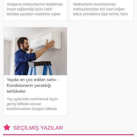
Arıqlama məhsullarının tərkibində
Mətbəxlərin əvəzolunmaz
insan sağlamlığı üçün ciddi
məhsullarından biri olan soğan
təhlükə yaradan maddələr aşkar
təkcə yeməklərə dad vermir, həm
edilib. xəbər verir ki, bunu
də sağlamlıq üçün çoxsaylı
Azərbaycan Respublikasının Qida
faydaları ilə seçilir. xəbər verir ki,
Təhlükəsizliyi Agentliyinin (AQTA)
tərkibindəki vitaminlər, minerallar
Qida təhlükəsizliyi şöbəsinin
və antioksidantlar sayəsində soğa
müdir
Yayda ən çox edilən səhv -
Kondisionerin yaratdığı
təhlükələr
Yay aylarında sərinləmək üçün
geniş istifadə olunan
kondisionerlər düzgün istifadə
edilmədikdə müxtəlif sağlamlıq
problemlərinə səbəb ola bilər.
xəbər verir ki, ani temperatur
SEÇILMIŞ YAZILAR
dəyişiklikləri, quru hava və
baxımsız kondisionerlərd