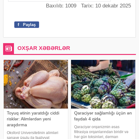
Baxılıb: 1009 Tarix: 10 dekabr 2025
f
Paylaş
OXŞAR XƏBƏRLƏR
Toyuq ətinin yaratdığı ciddi
Qaraciyər sağlamlığı üçün ən
risklər: Alimlərdən yeni
faydalı 4 qida
araşdırma
Qaraciyər orqanizmin əsas
filtrasiya orqanlarından biridir və
Oksford Universitetinin alimləri
hər gün toksinləri, dərman
sənaye üsulu ilə fəaliyyət