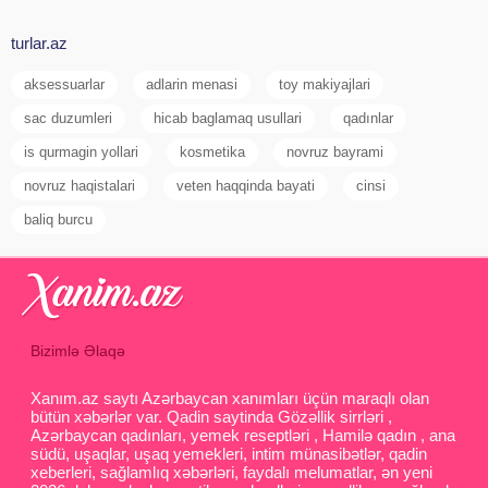
turlar.az
aksessuarlar
adlarin menasi
toy makiyajlari
sac duzumleri
hicab baglamaq usullari
qadınlar
is qurmagin yollari
kosmetika
novruz bayrami
novruz haqistalari
veten haqqinda bayati
cinsi
baliq burcu
Bizimlə Əlaqə
Xanım.az saytı Azərbaycan xanımları üçün maraqlı olan
bütün xəbərlər var. Qadin saytinda Gözəllik sirrləri ,
Azərbaycan qadınları, yemek reseptləri , Hamilə qadın , ana
südü, uşaqlar, uşaq yemekleri, intim münasibətlər, qadin
xeberleri, sağlamlıq xəbərləri, faydalı melumatlar, ən yeni