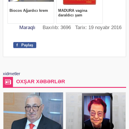
Maraqlı
Baxılıb: 3696 Tarix: 19 noyabr 2016
f
Paylaş
xidmetler
OXŞAR XƏBƏRLƏR