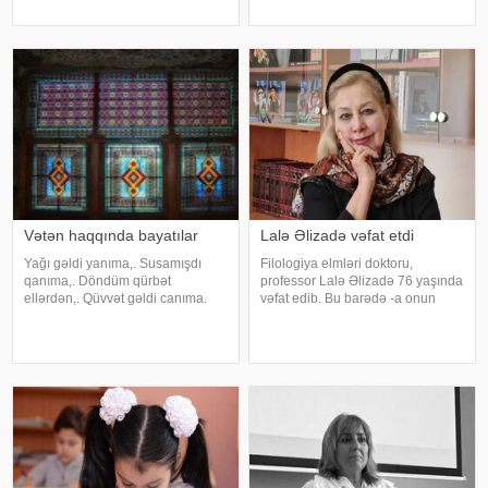
verilib. Qeyd olunub ki, noyabr
nəqliyyat texnologiyaları
ayında 2023-cü ildə təşkil olunan
kafedrasının baş müəllimi Natiq
təhsilverənlərin
Vəliyev dünyasını dəyişib. Qeyd
sertifikatlaşdırılmas
edək ki
Vətən haqqında bayatılar
Lalə Əlizadə vəfat etdi
Yağı gəldi yanıma,. Susamışdı
Filologiya elmləri doktoru,
qanıma,. Döndüm qürbət
professor Lalə Əlizadə 76 yaşında
ellərdən,. Qüvvət gəldi canıma.
vəfat edib. Bu barədə -a onun
Kəm baxtı sönən qərib,. Qürbət
ailəsi məlumat verib. Lalə Əlizadə
ölən qərib,. Bəxtəvər günə düşdü,.
uzun sürən xəstəlikdən sonra bir
Vətənə dönən qərib. Söz qaldı el
neçə saat əvvəl evində vəfat edib.
gələnə,. Çırmandı sel gələnə,.
O, Şüvəlan qəsəbəsindəki
Gözə
qəbiristanlıqd