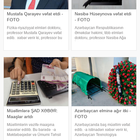
Mustafa Qarayev vəfat etdi -
Nəsibə Hüseynova vəfat etdi
FOTO
- FOTO
Fizika-riyaziyyat elmləri doktoru,
Azərbaycan Respublikasının
professor Mustafa Qarayev vəfat
Əməkdar həkimi, tibb elmləri
edib. xəbər verir ki, professor bu
doktoru, professor Nəsibə Ağa
gün dünyasını dəyişib. Qeyd edək
İsmayıl qızı Hüseynova vəfat edib.
ki, M.Qarayev 20 oktyabr 1936-cı
xəbər verir ki, Nəsibə Hüseynova
ildə Laçın rayonun Minkənd
1970-1992-ci illərdə ATU-nun
kəndində anadan olub. O
Müalicə-profilaktika fakültəsinin
Uşa
Müəllimlərə ŞAD XƏBƏR:
Azərbaycan elminə ağır itki -
Maaşlar artdı
FOTO
Müəllimlərin vəzifə maaşına
Azərbaycanda baş müəllim vəfat
əlavələr edilib. Bu barədə -a
edib. -a istinadən xəbər verir ki,
Məktəbəqədər və Ümumi Təhsil
Azərbaycan Texnologiya
üzrə Dövlət Agentliyindən xəbər
Universitetinin (ATU) Mexanika və