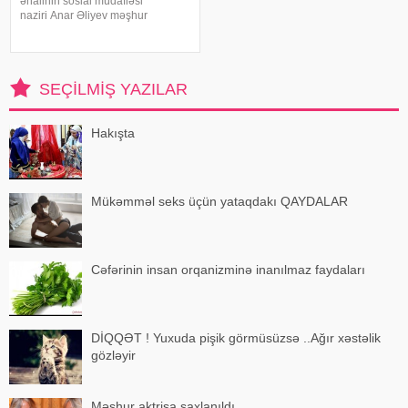
əhalinin sosial müdafiəsi
naziri Anar Əliyev məşhur
ədəbiyyatşünas alimin oğludur.
xəbər verir ki, A.Əliyevin atası
filologiya elmləri doktoru Rəhim
Əliyev Nizami Gəncəvi adına
SEÇILMIŞ YAZILAR
Ədəbiyyat İnstitutund
Hakışta
Mükəmməl seks üçün yataqdakı QAYDALAR
Cəfərinin insan orqanizminə inanılmaz faydaları
DİQQƏT ! Yuxuda pişik görmüsüzsə ..Ağır xəstəlik
gözləyir
Məşhur aktrisa saxlanıldı