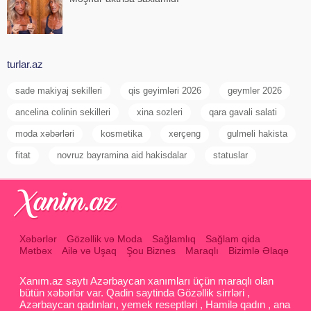
turlar.az
sade makiyaj sekilleri
qis geyimləri 2026
geymler 2026
ancelina colinin sekilleri
xina sozleri
qara gavali salati
moda xəbərləri
kosmetika
xerçeng
gulmeli hakista
fitat
novruz bayramina aid hakisdalar
statuslar
Xəbərlər
Gözəllik və Moda
Sağlamlıq
Sağlam qida
Mətbəx
Ailə və Uşaq
Şou Biznes
Maraqlı
Bizimlə Əlaqə
Xanım.az saytı Azərbaycan xanımları üçün maraqlı olan
bütün xəbərlər var. Qadin saytinda Gözəllik sirrləri ,
Azərbaycan qadınları, yemek reseptləri , Hamilə qadın , ana