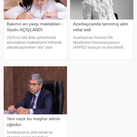
Bakının ən yaxşı məktəbləri -
Azərbaycanda tanınmış alim
Siyahı AÇIQLANDI
vəfat etdi
2024-cü ildə Bakı şəhərindəki
Azərbaycan-Fransız Dili
ümumtəhsil məktəblərini bitirərək
Müəllimləri Assosiasiyasının
attestat qiymətləri "əla" olan
(APFAZ) təsisçisi və prezidenti,
abituriyentlərindən 3.95%-i 200
tanınmış alim Gülbəniz Camalova
baldan aşağı nəticə göstərib.
vəfat edib. xəbər verir ki, bu
xəbər verir ki, bu barədə -a Dövlət
barədə Azərbaycanda Fransız
İmtahan Mərkəzində
İnstitutu məlumat yayıb. Alim 62
yaşında ürəktutmada
Yeni nazir bu məşhur alimin
oğludur
Azərbaycanın yeni əmək və