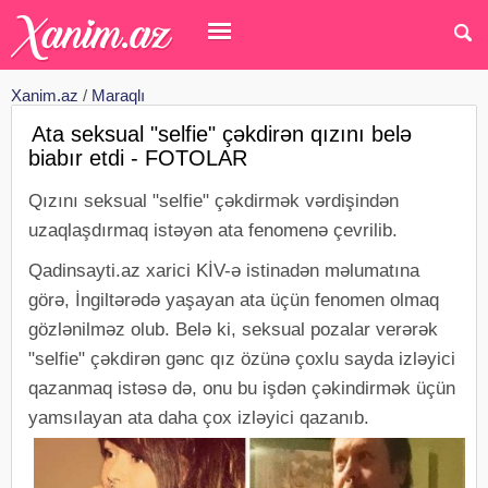
Xanim.az
/
Maraqlı
Ata seksual "selfie" çəkdirən qızını belə
biabır etdi - FOTOLAR
Qızını seksual "selfie" çəkdirmək vərdişindən
uzaqlaşdırmaq istəyən ata fenomenə çevrilib.
Qadinsayti.az xarici KİV-ə istinadən məlumatına
görə, İngiltərədə yaşayan ata üçün fenomen olmaq
gözlənilməz olub. Belə ki, seksual pozalar verərək
"selfie" çəkdirən gənc qız özünə çoxlu sayda izləyici
qazanmaq istəsə də, onu bu işdən çəkindirmək üçün
yamsılayan ata daha çox izləyici qazanıb.