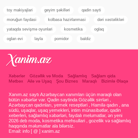
toy makiyajlari
geyim şəkilləri
qadin sayti
moruğun faydasi
kolbasa hazirlanmasi
dəri xəstəlikləri
yataqda sevişmə oyunlari
kosmetika
oglaq
oglan evi
layla
pomidor
baldiz
Xəbərlər
Gözəllik və Moda
Sağlamlıq
Sağlam qida
Mətbəx
Ailə və Uşaq
Şou Biznes
Maraqlı
Bizimlə Əlaqə
Xanım.az saytı Azərbaycan xanımları üçün maraqlı olan
bütün xəbərlər var. Qadin saytinda Gözəllik sirrləri ,
Azərbaycan qadınları, yemek reseptləri , Hamilə qadın , ana
südü, uşaqlar, uşaq yemekleri, intim münasibətlər, qadin
xeberleri, sağlamlıq xəbərləri, faydalı melumatlar, ən yeni
2026 deb moda, kosmetika mehsullari , gozellik və sağlamlıq
haqqında məlumatlar ala bilərsiz.
Email: info [ @ ] xanim.az