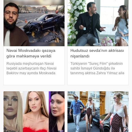
Nəvai Moskvadakı qəzaya
Hudutsuz sevda'nın aktrisası
görə məhkəməyə verildi
nişanlandı
Rusiyada məşhurlaşan Nəvai
Türkiyənin "Sureç Film" şirkətinin
ləqəbli azərbaycanlı ifaçı Nəvai
sahibi İsmayıl Gündoğdu ilə
Bəkirov may ayında Moskvada
tanınmış aktrisa Zəhra Yılmaz ailə
baş vermiş yol-nəqliyyat
qurmaq yolunda ilk addımı ataraq
hadisəsindən sonra şəhər
nişanlanıblar. . Cütlüyün nişan
infrastrukturuna vurulan zərərə
mərasimində incəsənət
görə məhkəməyə verilib. Bu
aləmindən tanınmış simala
barədə TASS məlumat yayıb