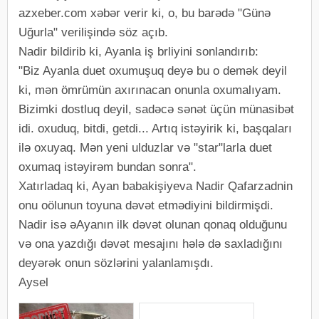
azxeber.com xəbər verir ki, o, bu barədə "Günə
Uğurla" verilişində söz açıb.
Nadir bildirib ki, Ayanla iş brliyini sonlandırıb:
"Biz Ayanla duet oxumuşuq deyə bu o demək deyil
ki, mən ömrümün axırınacan onunla oxumalıyam.
Bizimki dostluq deyil, sadəcə sənət üçün münasibət
idi. oxuduq, bitdi, getdi... Artıq istəyirik ki, başqaları
ilə oxuyaq. Mən yeni ulduzlar və "star"larla duet
oxumaq istəyirəm bundan sonra".
Xatırladaq ki, Ayan babakişiyeva Nadir Qafarzadnin
onu oölunun toyuna dəvət etmədiyini bildirmişdi.
Nadir isə əAyanın ilk dəvət olunan qonaq olduğunu
və ona yazdığı dəvət mesajını hələ də saxladığını
deyərək onun sözlərini yalanlamışdı.
Aysel