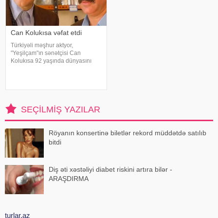
Can Kolukısa vəfat etdi
Türkiyəli məşhur aktyor,
"Yeşilçam"ın sənətçisi Can
Kolukısa 92 yaşında dünyasını
dəyişib. xəbər verir ki, bu haqda
Türkiyə KİV məlumat yayıb. Aktyor
"Kapıcılar Kralı", "Züğürt Ağa",
"Selamsı
SEÇILMIŞ YAZILAR
Röyanın konsertinə biletlər rekord müddətdə satılıb
bitdi
Diş əti xəstəliyi diabet riskini artıra bilər -
ARAŞDIRMA
turlar.az