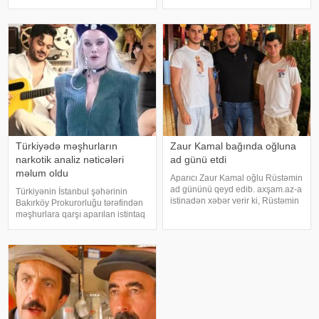
qardaşlarımın məzarını ziyarət
Kaya ifadəsində diqqət çəkən
edirəm. Bu dünyadan hamımız
iddialar səsləndirib. xəbər verir ki,
köçəcəyik. Amma köçməyin d
yerli KİV-in məlumatına görə,
Haluk Leventin köməkçis
Türkiyədə məşhurların
Zaur Kamal bağında oğluna
narkotik analiz nəticələri
ad günü etdi
məlum oldu
Aparıcı Zaur Kamal oğlu Rüstəmin
ad gününü qeyd edib. axşam.az-a
Türkiyənin İstanbul şəhərinin
istinadən xəbər verir ki, Rüstəmin
Bakırköy Prokurorluğu tərəfindən
15 yaşı tamam olub. Aparıcı
məşhurlara qarşı aparılan istintaq
övladının özəl gününü əvvəlcə
çərçivəsində saxlanılan və həbs
ailəsi ilə bağ evində qeyd edib.
edilən bəzi şəxslərdən
Daha sonra isə Zaur ailəsi il
götürülmüş bioloji nümunələr
üzərində aparılan toksikoloji
analizləri