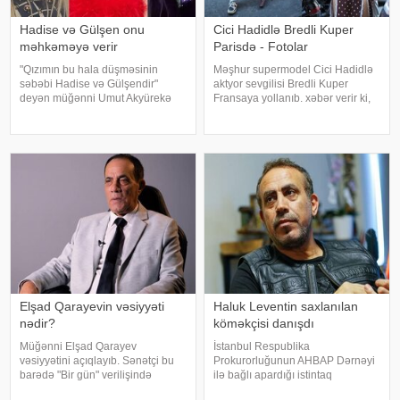
Hadise və Gülşen onu
Cici Hadidlə Bredli Kuper
məhkəməyə verir
Parisdə - Fotolar
"Qızımın bu hala düşməsinin
Məşhur supermodel Cici Hadidlə
səbəbi Hadise və Gülşendir"
aktyor sevgilisi Bredli Kuper
deyən müğənni Umut Akyürekə
Fransaya yollanıb. xəbər verir ki,
Gülşen və Hadise məhkəmə
cütlük Paris küçələrində əl-ələ
iddiası qaldırıblar. Hadise və
gəzərkən obyektivlərə tuş gəliblər.
Gülşeni hədəf alan açıqlamalarını
Qeyd edək ki, müğənni Zayn
davam etdirən Akyürek "Mən
Malikdən ayrıldıqdan sonra Cicini
Hadisən
Elşad Qarayevin vəsiyyəti
Haluk Leventin saxlanılan
nədir?
köməkçisi danışdı
Müğənni Elşad Qarayev
İstanbul Respublika
vəsiyyətini açıqlayıb. Sənətçi bu
Prokurorluğunun AHBAP Dərnəyi
barədə "Bir gün" verilişində
ilə bağlı apardığı istintaq
danışıb. "Hər dəfə rayona gələndə
çərçivəsində saxlanılan Yeliz