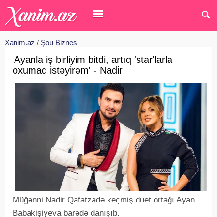
Xanim.az
/
Şou Biznes
Ayanla iş birliyim bitdi, artıq 'star'larla
oxumaq istəyirəm' - Nadir
Müğənni Nadir Qafatzadə keçmiş duet ortağı Ayan
Babakişiyeva barədə danışıb.