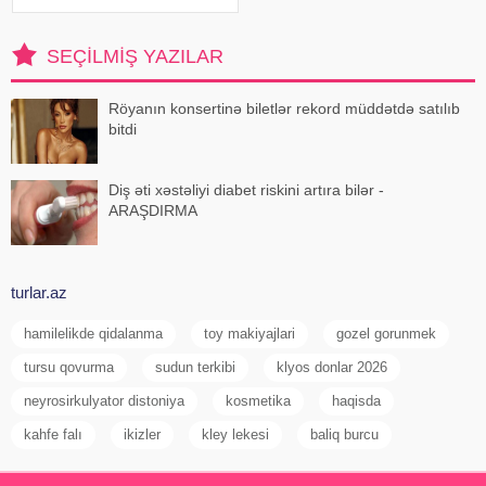
meyvəni ehtiyatla istehla
SEÇILMIŞ YAZILAR
Röyanın konsertinə biletlər rekord müddətdə satılıb
bitdi
Diş əti xəstəliyi diabet riskini artıra bilər -
ARAŞDIRMA
turlar.az
hamilelikde qidalanma
toy makiyajlari
gozel gorunmek
tursu qovurma
sudun terkibi
klyos donlar 2026
neyrosirkulyator distoniya
kosmetika
haqisda
kahfe falı
ikizler
kley lekesi
baliq burcu