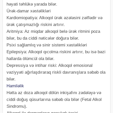
həyati təhlükə yarada bilər.
Ürək-damar xəstəlikləri
Kardiomiopatiya: Alkoqol ürək əzələsini zəiflədir və
ürək çatışmazlığı riskini artırır.
Aritmiya: Az miqdar alkoqol belə ürək ritmini poza
bilər, bu da ciddi nəticələr doğura bilər.
Psixi sağlamlıq və sinir sistemi xəstəlikləri
Epilepsiya: Alkoqol qıcolma riskini artırır, bu isə bəzi
hallarda ölümcül ola bilər.
Depressiya və intihar riski: Alkoqol emosional
vəziyyəti ağırlaşdıraraq riskli davranışlara səbəb ola
bilər.
Hamiləlik
Hətta az doza alkoqol dölün inkişafını zədələyə və
ciddi doğuş qüsurlarına səbəb ola bilər (Fetal Alkol
Sindromu).