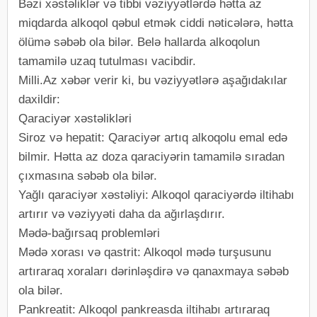
Bəzi xəstəliklər və tibbi vəziyyətlərdə hətta az
miqdarda alkoqol qəbul etmək ciddi nəticələrə, hətta
ölümə səbəb ola bilər. Belə hallarda alkoqolun
tamamilə uzaq tutulması vacibdir.
Milli.Az xəbər verir ki, bu vəziyyətlərə aşağıdakılar
daxildir:
Qaraciyər xəstəlikləri
Siroz və hepatit: Qaraciyər artıq alkoqolu emal edə
bilmir. Hətta az doza qaraciyərin tamamilə sıradan
çıxmasına səbəb ola bilər.
Yağlı qaraciyər xəstəliyi: Alkoqol qaraciyərdə iltihabı
artırır və vəziyyəti daha da ağırlaşdırır.
Mədə-bağırsaq problemləri
Mədə xorası və qastrit: Alkoqol mədə turşusunu
artıraraq xoraları dərinləşdirə və qanaxmaya səbəb
ola bilər.
Pankreatit: Alkoqol pankreasda iltihabı artıraraq