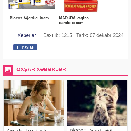
Xəbərlər
Baxılıb: 1215 Tarix: 07 dekabr 2024
f
Paylaş
OXŞAR XƏBƏRLƏR
Yayda buzlu su içmək
DİQQƏT ! Yuxuda pişik