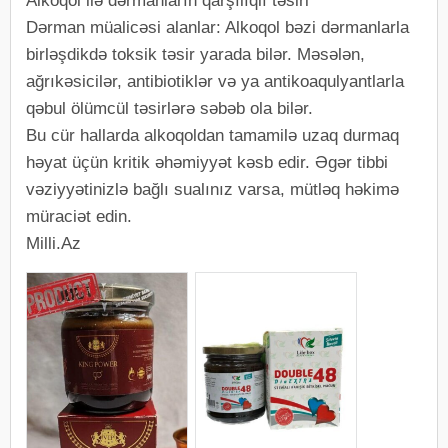
Alkoqol ilə dərmanların qarşılıqlı təsiri
Dərman müalicəsi alanlar: Alkoqol bəzi dərmanlarla
birləşdikdə toksik təsir yarada bilər. Məsələn,
ağrıkəsicilər, antibiotiklər və ya antikoaqulyantlarla
qəbul ölümcül təsirlərə səbəb ola bilər.
Bu cür hallarda alkoqoldan tamamilə uzaq durmaq
həyat üçün kritik əhəmiyyət kəsb edir. Əgər tibbi
vəziyyətinizlə bağlı sualınız varsa, mütləq həkimə
müraciət edin.
Milli.Az