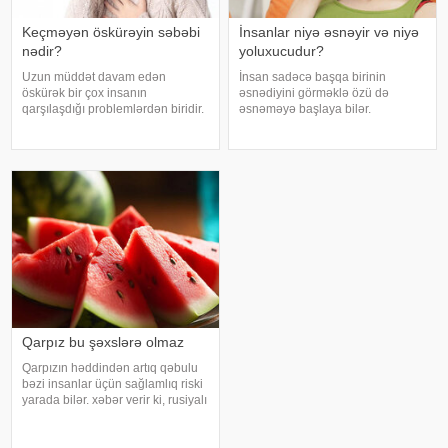
Keçməyən öskürəyin səbəbi
İnsanlar niyə əsnəyir və niyə
nədir?
yoluxucudur?
Uzun müddət davam edən
İnsan sadəcə başqa birinin
öskürək bir çox insanın
əsnədiyini görməklə özü də
qarşılaşdığı problemlərdən biridir.
əsnəməyə başlaya bilər.
Bəzən adi soyuqdəymədən sonra
Maraqlıdır ki, bu qəribə təsir bəzi
yaranan öskürək həftələrlə davam
heyvanlarda da müşahidə olunur.
edə bilər. Lakin öskürəyin səbəbi
xarici mediaya istinadən xəbər
hər zaman tənəffüs yolu
verir ki, əsnəmək insan
infeksiyası olmur
orqanizminin ən adi
Qarpız bu şəxslərə olmaz
Qarpızın həddindən artıq qəbulu
bəzi insanlar üçün sağlamlıq riski
yarada bilər. xəbər verir ki, rusiyalı
diyetoloq Olqa Yamilovanın
sözlərinə görə, xüsusilə böyrək və
şəkərli diabet xəstələri bu