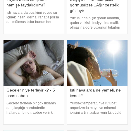
həmişə faydalıdırmı?
görmüsüzsə ..Ağır xəstəlik
gözləyir
İsti havalarda buz kimi soyuq su
içmək insanı dərhal rahatlaşdırsa
Yuxusunda pişik görən adamın,
da, mütəxəssislər bunun hər
qadın və kişi cinsiyyətinə malik
zaman ən yaxşı seçim olmadığını
olmasına görə yuxunun təbirləri
bildirirlər. xəbər verir ki, çox soyuq
dəyişir. Əgər bu yuxunu görən
su susuzluq hissini tez azaldır və
adam bir kişisə, bu kişinin normal
insanın kifayət qədə
həyatında diqqətsiz bir şəxsiyyətə
sahib olduğu, ətrafındak
Gecələr niyə tərləyirik? - 5
İsti havalarda nə yeməli, nə
əsas səbəb
içməli?
Gecələr tərləmə bir çox insanın
Yüksək temperatur və rütubət
qarşılaşdığı narahatedici
orqanizmdə maye və mineral
hallardan biridir. xəbər verir ki,
itkisini artırır. xəbər verir ki, güclü
mütəxəssislər bildirirlər ki, bu
tərləmə nəticəsində yaranan su
vəziyyət bəzən sadə səbəblərlə
və mineral çatışmazlığı huşun
əlaqəli olsa da, bəzi hallarda
itirilməsinə, başgicəllənmə və