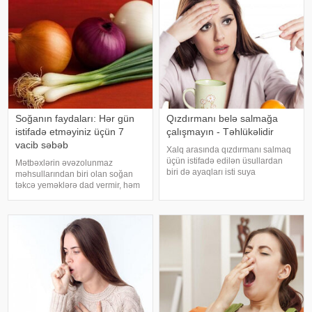
sağlamlıq problemlərinin əlamət
ürəkbulanma kimi hallara səbəb
ol
Soğanın faydaları: Hər gün
Qızdırmanı belə salmağa
istifadə etməyiniz üçün 7
çalışmayın - Təhlükəlidir
vacib səbəb
Xalq arasında qızdırmanı salmaq
üçün istifadə edilən üsullardan
Mətbəxlərin əvəzolunmaz
biri də ayaqları isti suya
məhsullarından biri olan soğan
qoymaqdır. Lakin bu metod hər
təkcə yeməklərə dad vermir, həm
zaman faydalı hesab edilmir və
də sağlamlıq üçün çoxsaylı
bəzi hallarda vəziyyəti daha da
faydaları ilə seçilir. xəbər verir ki,
ağırlaşdıra bilər. xəbər verir ki,
tərkibindəki vitaminlər, minerallar
yüksə
və antioksidantlar sayəsində soğa