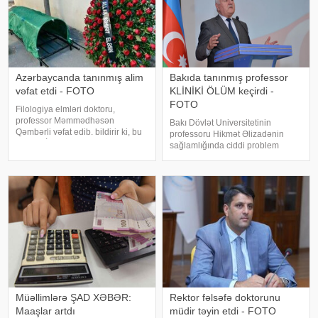
Azərbaycanda tanınmış alim
Bakıda tanınmış professor
vəfat etdi - FOTO
KLİNİKİ ÖLÜM keçirdi -
FOTO
Filologiya elmləri doktoru,
professor Məmmədhəsən
Bakı Dövlət Universitetinin
Qəmbərli vəfat edib. bildirir ki, bu
professoru Hikmət Əlizadənin
barədə İqtisadiyyat.az-a
sağlamlığında ciddi problem
mərhumun yaxınları məlumat
yaranıb. -a istinadən xəbər verir
verib. Bildirilib ki, M.Qəmbərli
ki, 70 yaşlı professor dünən iş
uzun sürən xəstəlikdən sonra 89
yerində ürəyində narahatlıq hiss
yaşında dünyasın
etdikdən sonra təcili tibbi yardıma
müraciə
Müəllimlərə ŞAD XƏBƏR:
Rektor fəlsəfə doktorunu
Maaşlar artdı
müdir təyin etdi - FOTO