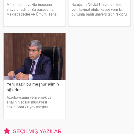
Müəllimlərin vəzifə maaşına
Naxçıvan Dövlət Universitetində
əlavələr edilib. Bu barədə -a
yeni təyinat olub. xəbər verir ki,
Məktəbəqədər və Ümumi Təhsil
bununla bağlı universitetin rektoru
üzrə Dövlət Agentliyindən xəbər
Elbrus İsayev əmr imzalayıb.
verilib. Qeyd olunub ki, noyabr
Əmrə əsasən, Azərbaycan tarixi
ayında 2023-cü ildə təşkil olunan
kafedrasının dosenti, tarix üzrə
təhsilverənlərin
fəlsəfə doktoru Zamin Əliye
sertifikatlaşdırılmas
Yeni nazir bu məşhur alimin
oğludur
Azərbaycanın yeni əmək və
əhalinin sosial müdafiəsi
naziri Anar Əliyev məşhur
ədəbiyyatşünas alimin oğludur.
xəbər verir ki, A.Əliyevin atası
filologiya elmləri doktoru Rəhim
Əliyev Nizami Gəncəvi adına
SEÇILMIŞ YAZILAR
Ədəbiyyat İnstitutund