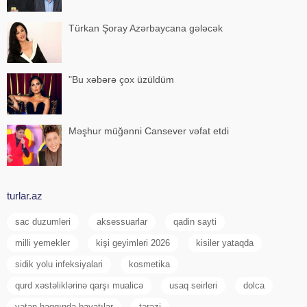
Türkan Şoray Azərbaycana gələcək
"Bu xəbərə çox üzüldüm
Məşhur müğənni Cansever vəfat etdi
turlar.az
sac duzumleri
aksessuarlar
qadin sayti
milli yemekler
kişi geyimləri 2026
kisiler yataqda
sidik yolu infeksiyalari
kosmetika
qurd xəstəliklərinə qarşı mualicə
usaq seirleri
dolca
vətən haqqında bayatılar
tərəzi