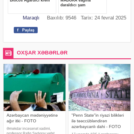
Maraqlı
Baxılıb: 9546 Tarix: 24 fevral 2025
f
Paylaş
OXŞAR XƏBƏRLƏR
Azərbaycan mədəniyyətinə
"Penn State"in riyazi bilikləri
ağır itki - FOTO
ilə təəccübləndirən
azərbaycanlı dahi - FOTO
Əməkdar incəsənət xadimi,
professor Rafiq Sadıqov vəfat