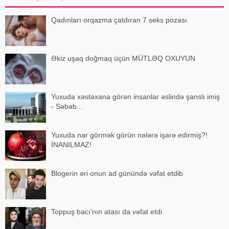
Qadınları orqazma çatdıran 7 seks pozası
Əkiz uşaq doğmaq üçün MÜTLƏQ OXUYUN
Yuxuda xəstəxana görən insanlar əslində şanslı imiş
- Səbəb...
Yuxuda nar görmək görün nələrə işarə edirmiş?!
İNANILMAZ!
Blogerin əri onun ad günündə vəfat etdib
Toppuş bacı'nın atası da vəfat etdi