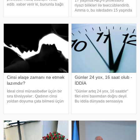
17 yaşında ABŞ-li professoru
edib. xəbər verir ki, bununla bağlı
riyazi bilikləri ilə təəccübləndirib.
Bakı Xoreoqrafiya Akademiyası
Amma o, bu istedadını 15 yaşında
məlumat yayıb. Bildirilib ki, Rafiq
dərk edib. Riyazi bilikləri ilə
Sadiqov 77 yaşında dünyasını
yaşıdlarından seçilsə də, uzun
dəyişib. Qeyd edək ki, o, həmçini
müddət bunun fərqində olmayıb.
Ta ki, onu müəllimi kəşf edi
Cinsi əlaqə zamanı nə etmək
Günlər 24 yox, 16 saat olub -
lazımdır?
İDDİA
İdeal cinsi münasibətlər üçün bir
"Günlər artıq 24 yox, 16 saatdır"
sıra tövsiyyələr:. Qadının cinsi
fikri elmi baxımdan doğru deyil.
yoldan doyuma çata bilməsi üçün
Bu iddia dünyada sensasiya
romantik istiqamətdə sevildiyinə,
doğurub. xarici mətbuata
qiymətli olduğuna və
istinadən xəbər verir ki, alimlər
arzulandığına inanması lazımdır.
Yer kürəsinin fırlanma sürətini
Bu kişinin gözlərində, sözlərində
uzun illərdir dəqiq şəkild