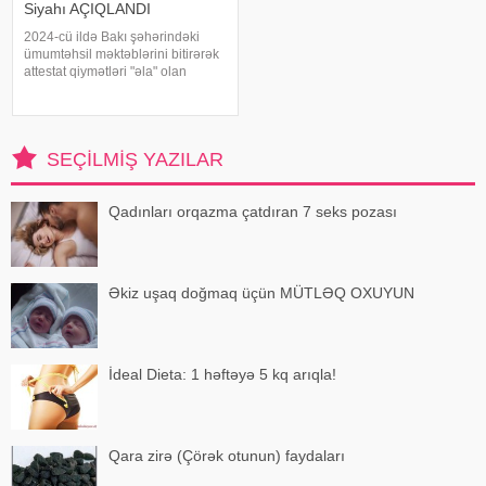
Siyahı AÇIQLANDI
2024-cü ildə Bakı şəhərindəki
ümumtəhsil məktəblərini bitirərək
attestat qiymətləri "əla" olan
abituriyentlərindən 3.95%-i 200
baldan aşağı nəticə göstərib.
xəbər verir ki, bu barədə -a Dövlət
İmtahan Mərkəzində
SEÇILMIŞ YAZILAR
Qadınları orqazma çatdıran 7 seks pozası
Əkiz uşaq doğmaq üçün MÜTLƏQ OXUYUN
İdeal Dieta: 1 həftəyə 5 kq arıqla!
Qara zirə (Çörək otunun) faydaları