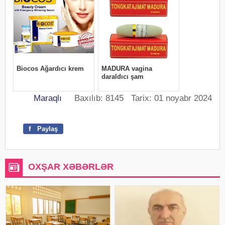
Maraqlı
Baxılıb: 8145 Tarix: 01 noyabr 2024
f
Paylaş
OXŞAR XƏBƏRLƏR