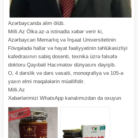
Azərbaycanda alim ölüb.
Milli.Az Ölkə.az-a istinadla xəbər verir ki,
Azərbaycan Memarlıq və İnşaat Universitetinin
Fövqəladə hallar və həyat fəaliyyətinin təhlükəsizliyi
kafedrasının sabiq dosenti, texnika üzrə fəlsəfə
doktoru Qayıbəli Hacımətov dünyasını dəyişib.
O, 4 dərslik və dərs vəsaiti, monoqrafiya və 105-ə
yaxın elmi məqalələrin müəllifidir.
Milli.Az
Xəbərlərimizi WhatsApp kanalımızdan da oxuyun