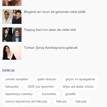
Blogerin əri onun ad günündə vəfat etdib
Toppuş bacı'nın atası da vəfat etdi
Türkan Şoray Azərbaycana gələcək
turlar.az
yemek reseptleri
qadin dunyasi
geyim və ayaqqabılar
hekayələr
2026 yaz geyimleri
biliye aid atalar sözləri
hipertoniya xəstəliyi
kosmetika
gözellik
novruz bayramına aid hakışda
hakışta
hakışda