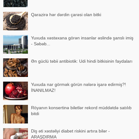
Qarazirə hər dərdin çarəsi olan bitki
Yuxuda xəstəxana görən insanlar əslində şanslı imiş
- Səbəb...
Ən güclü təbii antibiotik: Udi hindi bitkisinin faydaları
Yuxuda nar görmək görün nələrə işarə edirmiş?!
İNANILMAZ!
Röyanın konsertinə biletlər rekord müddətdə satılıb
bitdi
Diş əti xəstəliyi diabet riskini artıra bilər -
ARAŞDIRMA