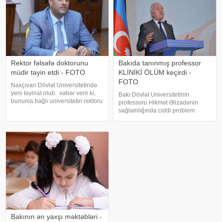
Rektor fəlsəfə doktorunu
Bakıda tanınmış professor
müdir təyin etdi - FOTO
KLİNİKİ ÖLÜM keçirdi -
FOTO
Naxçıvan Dövlət Universitetində
yeni təyinat olub. xəbər verir ki,
Bakı Dövlət Universitetinin
bununla bağlı universitetin rektoru
professoru Hikmət Əlizadənin
Elbrus İsayev əmr imzalayıb.
sağlamlığında ciddi problem
Əmrə əsasən, Azərbaycan tarixi
yaranıb. -a istinadən xəbər verir
kafedrasının dosenti, tarix üzrə
ki, 70 yaşlı professor dünən iş
fəlsəfə doktoru Zamin Əliye
yerində ürəyində narahatlıq hiss
etdikdən sonra təcili tibbi yardıma
müraciə
Bakının ən yaxşı məktəbləri -