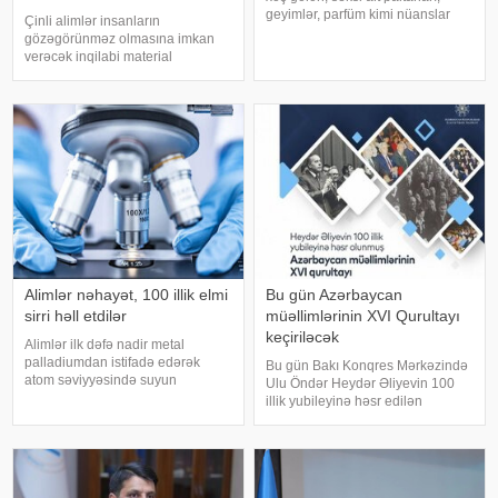
geyimlər, parfüm kimi nüanslar
Çinli alimlər insanların
kişini başdan çıxarmağa bəs
gözəgörünməz olmasına imkan
etməyə bilər. Əlbəttə, bunların da
verəcək inqilabi material
çox böyük önəmi var amma
hazırlayıblar. xəbər verir ki, Çinin
qulağa xoş gələn, onları dəli edən
Elektron Elm və Texnologiya
sözləri
Universitetinin tədqiqatçıları işıq
şəraitinə görə rəngini dəyişə bilən
unika
Alimlər nəhayət, 100 illik elmi
Bu gün Azərbaycan
sirri həll etdilər
müəllimlərinin XVI Qurultayı
keçiriləcək
Alimlər ilk dəfə nadir metal
palladiumdan istifadə edərək
Bu gün Bakı Konqres Mərkəzində
atom səviyyəsində suyun
Ulu Öndər Heydər Əliyevin 100
yaradılmasının unikal prosesinin
illik yubileyinə həsr edilən
şahidi olublar. İlk dəfə olaraq
Azərbaycan müəllimlərinin XVI
hidrogen və oksigen atomlarının
Qurultayı keçiriləcək. report-a
nanoölçülü kiçik su qabarcıqları
istinadən xəbər verir ki, tədbirdə
əmələ gətirmə
elm və təhsil naziri Emin
Əmrullayev