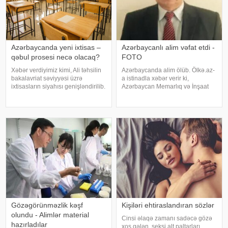
Azərbaycanda yeni ixtisas –
Azərbaycanlı alim vəfat etdi -
qəbul prosesi necə olacaq?
FOTO
Xəbər verdiyimiz kimi, Ali təhsilin
Azərbaycanda alim ölüb. Ölkə.az-
bakalavriat səviyyəsi üzrə
a istinadla xəbər verir ki,
ixtisasların siyahısı genişləndirilib.
Azərbaycan Memarlıq və İnşaat
Bu barədə qərarı Baş nazir Əli
Universitetinin Fövqəladə hallar
Əsədov imzalayıb. Qərara
və həyat fəaliyyətinin
əsasən, "daşınmaz əmlakın idarə
təhlükəsizliyi kafedrasının sabiq
olunması" ixtisası d
dosenti, texnika üzrə fəlsəfə
doktoru Qayıbəl
Gözəgörünməzlik kəşf
Kişiləri ehtiraslandıran sözlər
olundu - Alimlər material
Cinsi əlaqə zamanı sadəcə gözə
hazırladılar
xoş gələn, seksi alt paltarları,