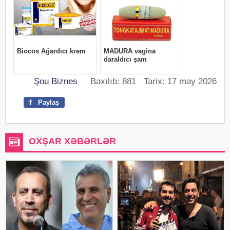
Şou Biznes
Baxılıb: 881 Tarix: 17 may 2026
f
Paylaş
OXŞAR XƏBƏRLƏR