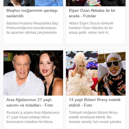
Məşhur müğənninin qardaşı
Elşən Ozan Akbaba ilə bir
saxlanıldı
arada - Fotolar
İstanbul Anadolu Respublika Baş
Aktyor Elşən Orucov türkiyəli
Prokurorluğunun koordinasiyası
həmkarı Ozan Akbaba ilə bir
ilə aparılan istintaq çərçivəsində
araya gəlib. xəbər verir ki,
Şile Bələdiyyəsinə dair yeni
sənətçilər "Çırak 2" serialının
əməliyyat keçirilib. xəbər verir ki,
çəkiliş meydançasında
İstanbul və İzmir şəhərlərində eyni
görüşüblər. Ekran işində rol alan
vaxtda həyata keçirilə
Elşən layihənin birinci hissəsində
d
Araz Ağalarovun 27 yaşlı
74 yaşlı Bülənt Ərsoy estetik
xanımı və övladları - Foto
etdirdi - Foto
Rusiyalı iş adamı Araz Ağalarovun
Türkiyəli müğənni Bülənt Ərsoy
27 yaşlı həyat yoldaşı Alena
estetik əməliyyat etdirib. Bu
İvanovanın övladları ilə fotosu
barədə sənətçi özü sosial şəbəkə
yayılıb. Şəkil sosial mediada
hesabında məlumat verib. 74 yaşlı