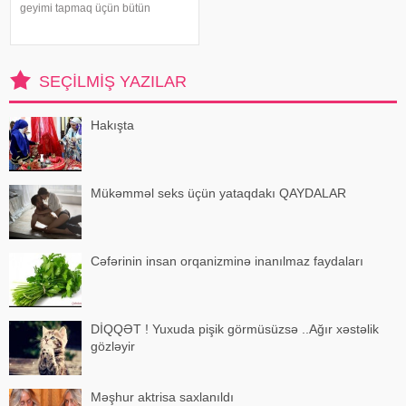
geyimi tapmaq üçün bütün
qutuları, qarderobu boşaltmalı
oluram. Evim aksessuarlarla da
doludur". axşam.az-a istinadən
bildirir ki, bu sözləri Əməkdar artis
SEÇILMIŞ YAZILAR
Hakışta
Mükəmməl seks üçün yataqdakı QAYDALAR
Cəfərinin insan orqanizminə inanılmaz faydaları
DİQQƏT ! Yuxuda pişik görmüsüzsə ..Ağır xəstəlik
gözləyir
Məşhur aktrisa saxlanıldı