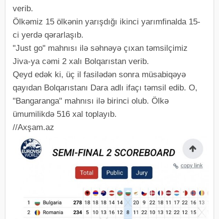
verib.
Ölkəmiz 15 ölkənin yarışdığı ikinci yarımfinalda 15-
ci yerdə qərarlaşıb.
"Just go" mahnısı ilə səhnəyə çıxan təmsilçimiz
Jiva-ya cəmi 2 xalı Bolqarıstan verib.
Qeyd edək ki, üç il fasilədən sonra müsabiqəyə
qayıdan Bolqarıstanı Dara adlı ifaçı təmsil edib. O,
"Bangaranga" mahnısı ilə birinci olub. Ölkə
ümumilikdə 516 xal toplayıb.
//Axşam.az