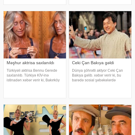
paylaşılıb. Fotoda Alena və
ifaçı əməliyyatdan sonra
A.Ağalarovdan olan iki övladı yer
paylaşdığı fotoya bunları qeyd
alıb. Qeyd edək ki, Araz Ağalarovu
edib:. "Hörmətli izləyicilərim
Məşhur aktrisa saxlanıldı
Ceki Çan Bakıya gəldi
Türkiyəli aktrisa Bennu Gerede
Dünya şöhrətli aktyor Ceki Çan
saxlanılıb. Türkiyə KİV-inə
Bakıya gəlib. xəbər verir ki, bu
istinadən xəbər verir ki, Bakırköy
barədə sosial şəbəkələrdə
Respublika Baş Prokurorluğu
məlumat yayılıb. Qeyd edək ki,
aktrisanın qatıldığı televiziya
Ceki Çanın "Tanrının Zirehi 4"
proqramında səsləndirdiyi
(Armour of God 4: The Ultimatum")
fikirlərlə bağlı "ədəbsizlik" ittiham
adlı beynəlxalq fil