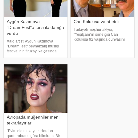
Aygün Kazımova
Can Kolukısa vəfat etdi
"DreamFest"ə tərzi ilə damğa
Türkiyəli məşhur aktyor,
vurdu
"Yeşilçam"ın sənətçisi Can
Kolukısa 92 yaşında dünyasını
Xalq artisti Aygün Kazımova
dəyişib. xəbər verir ki, bu haqda
"DreamFest" beynəlxalq musiqi
Türkiyə KİV məlumat yayıb. Aktyor
festivalının firuzəyi xalçasında
"Kapıcılar Kralı", "Züğürt Ağa",
görüntülənib. Ölkənin əsas ulduzu
"Selamsı
tədbirə xüsusi tərzi ilə damğa
vurub. Pop kraliça zövqlü geyimi
və fərqli saç düzümü il
Avropada müğənnilər məni
təkrarlayırlar
"Evim elə muzeydir. Hərdən
qarderobumu görə bilmirəm. Bir