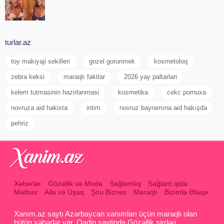
turlar.az
toy makiyaji sekilleri
gozel gorunmek
kosmetoloq
zebra keksi
maraqlı faktlar
2026 yay paltarlari
kelem tutmasinin hazirlanmasi
kosmetika
cekc pornuxa
novruza aid hakista
intim
novruz bayramına aid hakışda
pehriz
Xəbərlər
Gözəllik və Moda
Sağlamlıq
Sağlam qida
Mətbəx
Ailə və Uşaq
Şou Biznes
Maraqlı
Bizimlə Əlaqə
Xanım.az saytı Azərbaycan xanımları üçün maraqlı olan
bütün xəbərlər var. Qadin saytinda Gözəllik sirrləri ,