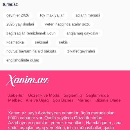
turlar.az
geymler 2026
toy makiyajlari
adlarin menasi
2026 yay donlari
veten haqqinda atalar sözü
bagirsaqlari temizlemek ucun
arıqlamaq qaydaları
kosmetika
seksual
sekis
novruz bayramına aid bakışta
ziyafet geyimleri
englishdilində qulaq
Xəbərlər
Gözəllik və Moda
Sağlamlıq
Sağlam qida
Mətbəx
Ailə və Uşaq
Şou Biznes
Maraqlı
Bizimlə Əlaqə
Xanım.az saytı Azərbaycan xanımları üçün maraqlı olan
bütün xəbərlər var. Qadin saytinda Gözəllik sirrləri ,
Azərbaycan qadınları, yemek reseptləri , Hamilə qadın , ana
südü, uşaqlar, uşaq yemekleri, intim münasibətlər, qadin