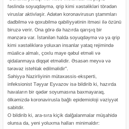
fəslində soyuqdəymə, qrip kimi xəstəlikləri törədən
viruslar aktivləşir. Adətən koronavirusun ştammları
dadbilmə və qoxubilmə qabiliyyətinin itməsi ilə özünü
biruzə verir. Ona görə də hazırda qarışıq bir
mənzərə var. İstənilən halda soyuqdəymə və ya qrip
kimi xəstəliklərə yoluxan insanlar yataq rejimində
müalicə almalı, çoxlu maye qəbul etməli və
qidalanmaya diqqət etməlidir. Əsasən meyvə və
tərəvəz istehlak edilməlidir".
Səhiyyə Nazirliyinin mütəxəssis-eksperti,
infeksionist Təyyar Eyvazov isə bildirib ki, hazırda
havaların bir qədər soyumasına baxmayaraq,
ölkəmizdə koronavirusla bağlı epidemioloji vəziyyət
sabitdir.
O bildirib ki, ara-sıra kiçik dalğalanmalar müşahidə
olunsa da, yeni yoluxma halları minimaldır: