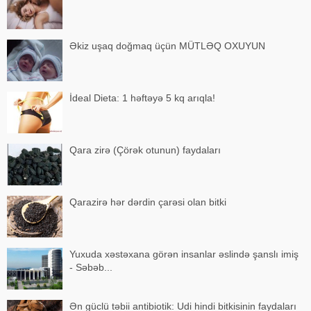
Əkiz uşaq doğmaq üçün MÜTLƏQ OXUYUN
İdeal Dieta: 1 həftəyə 5 kq arıqla!
Qara zirə (Çörək otunun) faydaları
Qarazirə hər dərdin çarəsi olan bitki
Yuxuda xəstəxana görən insanlar əslində şanslı imiş
- Səbəb...
Ən güclü təbii antibiotik: Udi hindi bitkisinin faydaları