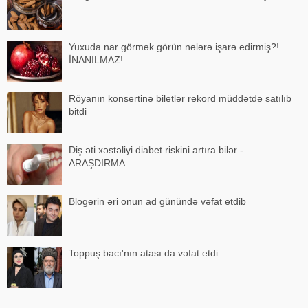
Yuxuda nar görmək görün nələrə işarə edirmiş?!
İNANILMAZ!
Röyanın konsertinə biletlər rekord müddətdə satılıb
bitdi
Diş əti xəstəliyi diabet riskini artıra bilər -
ARAŞDIRMA
Blogerin əri onun ad günündə vəfat etdib
Toppuş bacı'nın atası da vəfat etdi