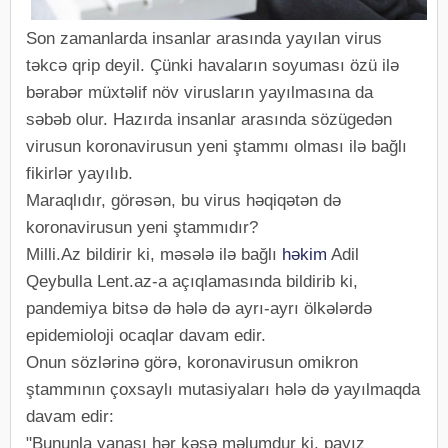
Son zamanlarda insanlar arasında yayılan virus
təkcə qrip deyil. Çünki havaların soyuması özü ilə
bərabər müxtəlif növ virusların yayılmasına da
səbəb olur. Hazırda insanlar arasında sözügedən
virusun koronavirusun yeni ştammı olması ilə bağlı
fikirlər yayılıb.
Maraqlıdır, görəsən, bu virus həqiqətən də
koronavirusun yeni ştammıdır?
Milli.Az bildirir ki, məsələ ilə bağlı
həkim
Adil
Qeybulla Lent.az-a açıqlamasında bildirib ki,
pandemiya bitsə də hələ də ayrı-ayrı ölkələrdə
epidemioloji ocaqlar davam edir.
Onun sözlərinə görə, koronavirusun omikron
ştammının çoxsaylı mutasiyaları hələ də yayılmaqda
davam edir:
"Bununla yanaşı hər kəsə məlumdur ki, payız