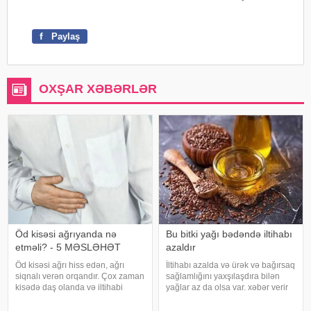
f
Paylaş
OXŞAR XƏBƏRLƏR
Öd kisəsi ağrıyanda nə
Bu bitki yağı bədəndə iltihabı
etməli? - 5 MƏSLƏHƏT
azaldır
Öd kisəsi ağrı hiss edən, ağrı
İltihabı azalda və ürək və bağırsaq
siqnalı verən orqandır. Çox zaman
sağlamlığını yaxşılaşdıra bilən
kisədə daş olanda və iltihabi
yağlar az da olsa var. xəbər verir
xəstəliklərdə ağrıyır. Kəskin
ki, kətan yağı ənənəvi olaraq
pristuplarda ilk işiniz təcili yardım
işlədici və yara sağalması üçün