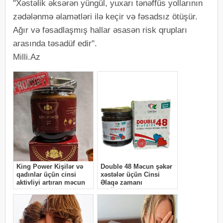
"Xəstəlik əksərən yüngül, yuxarı tənəffüs yollarının
zədələnmə əlamətləri ilə keçir və fəsadsız ötüşür.
Ağır və fəsadlaşmış hallar əsasən risk qrupları
arasında təsadüf edir".
Milli.Az