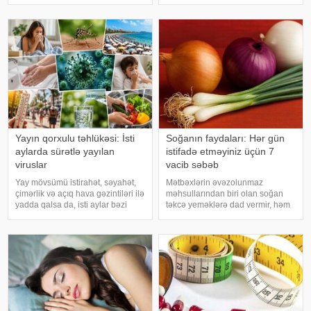
çağırıb, xəstəxanaya çatmaqdır,
istifadə edilən üyüdülmüş və
bu zaman hətta ağrıkəsic
preslənmiş kətan toxumlarında
Yayın qorxulu təhlükəsi: İsti
Soğanın faydaları: Hər gün
aylarda sürətlə yayılan
istifadə etməyiniz üçün 7
viruslar
vacib səbəb
Yay mövsümü istirahət, səyahət,
Mətbəxlərin əvəzolunmaz
çimərlik və açıq hava gəzintiləri ilə
məhsullarından biri olan soğan
yadda qalsa da, isti aylar bəzi
təkcə yeməklərə dad vermir, həm
virus infeksiyalarının yayılması
də sağlamlıq üçün çoxsaylı
üçün əlverişli şərait yarada bilər.
faydaları ilə seçilir. xəbər verir ki,
Buna səbəb təkcə yüksək
tərkibindəki vitaminlər, minerallar
temperatur deyil. Açıq havad
və antioksidantlar sayəsində soğa