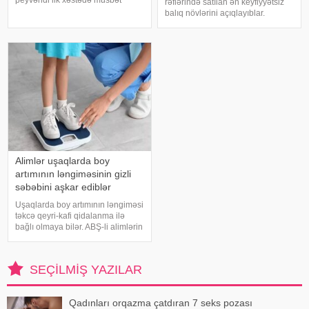
peyvəndi ilk xəstədə müsbət
rəflərində satılan ən keyfiyyətsiz
immunoloji reaksiya yaradıb.
balıq növlərini açıqlayıblar.
xəbər verir ki, bu barədə
Dondurulmuş balıq tez və faydalı
Rusiyanın Milli Elmi-Tədqiqat
şam yeməyi üçün ideal seçim kimi
Epidemiologiya və Mikrobiologiya
görünür. xarici mediaya istinadən
Mərkəzini
xəbər verir ki, supermarketlərdək
Alimlər uşaqlarda boy
artımının ləngiməsinin gizli
səbəbini aşkar ediblər
Uşaqlarda boy artımının ləngiməsi
təkcə qeyri-kafi qidalanma ilə
bağlı olmaya bilər. ABŞ-li alimlərin
yeni araşdırması göstərib ki,
bağırsaq mikrobiomundakı bəzi
bakteriyalar hələ ana bətnində
SEÇILMIŞ YAZILAR
olarkən körpənin inkişafın
Qadınları orqazma çatdıran 7 seks pozası