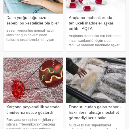
Daim yorğunluğunuzun
Arıqlama məhsullarında
səbəbi bu xəstəliklər ola bilər
təhlükəli maddələr aşkar
edilib - AQTA
Bəzən yorğunluq normal haldır,
lakin hər gün davam edən
Arıqlama məhsullarının tərkibində
halsızlıq orqanizmdə müəyyən
insan sağlamlığı üçün ciddi
problemlərin əlaməti ola bilər.
təhlükə yaradan maddələr aşkar
xəbər verir ki, davamlı
edilib. xəbər verir ki, bunu
yorğunluğun səbəbləri arasında
Azərbaycan Respublikasının Qida
qan azlığı, qalxanabənzər vəz
Təhlükəsizliyi Agentliyinin (AQTA)
xəstəlikləri, şəkərl
Qida təhlükəsizliyi şöbəsinin
müdir
Xərçəng peyvəndi ilk xəstədə
Dondurucudan gələn zəhər -
ümidverici nəticə göstərdi
həkimlərin almağı məsləhət
görmədiyi ucuz balıq
Rusiyada sınaqdan keçirilən yerli
istehsal "Neoonkovak" xərçəng
Mütəxəssislər supermarket