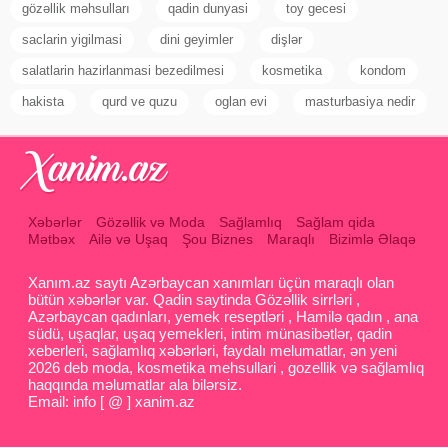
gözəllik məhsulları
qadin dunyasi
toy gecesi
saclarin yigilmasi
dini geyimler
dişlər
salatlarin hazirlanmasi bezedilmesi
kosmetika
kondom
hakista
qurd ve quzu
oglan evi
masturbasiya nedir
Xəbərlər
Gözəllik və Moda
Sağlamlıq
Sağlam qida
Mətbəx
Ailə və Uşaq
Şou Biznes
Maraqlı
Bizimlə Əlaqə
Xanım.az saytı Azərbaycan xanımları üçün maraqlı olan
bütün xəbərlər var. Qadin saytinda Gözəllik sirrləri ,
Azərbaycan qadınları, yemek reseptləri , Hamilə qadın , ana
südü, uşaqlar, uşaq yemekleri, intim münasibətlər, qadin
xeberleri, sağlamlıq xəbərləri, faydalı melumatlar, ən yeni
2026 deb moda, kosmetika mehsullari , gozellik və sağlamlıq
haqqında məlumatlar ala bilərsiz.
Email: info [ @ ] xanim.az