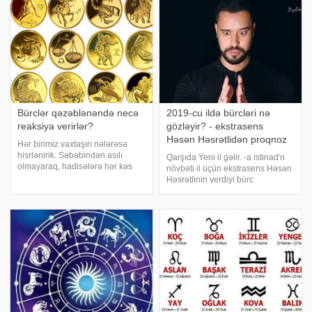
Bürclər qəzəblənəndə necə
2019-cu ildə bürcləri nə
reaksiya verirlər?
gözləyir? - ekstrasens
Həsən Həsrətlidən proqnoz
Hər birimiz vaxtaşırı nələrəsə
hisrlənirik. Səbəbindən asılı
Qarşıda Yeni il gəlir. -a istinad'n
olmayaraq, hadisələrə hər kəs
növbəti il üçün ekstrasens Həsən
müxtəlif cür reaksiya verir. Bu
Həsrətlinin verdiyi bürc
yazıda hansı vaxtlarda hansı
proqnozunu təqdim edir:.
bürcün nümayəndəsindən uzaq
Hörmətli Qoçlar, 2019-cu ildə
durmaq lazım olduğu barədə
meydana gələcək enerji
məlumat əldə edəcəksiniz
dəyişməsi iş həyatında və
ailənizdə olacaq