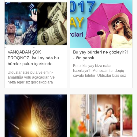
üzərində xüsusi bir təsiri olacaq.
Aries). 21 mart – 20 aprel
VANQADAN ŞOK
Bu yay bürcləri nə gözləyir?!
PROQNOZ: İyul ayında bu
- Ən şanslı...
bürclər pulun içərisində
Beləliklə yay bizə nələr
üzəcəklər!
hazırlayır?. Münəccimlər dəqiq
Ulduzlar sizə pula və əmin-
cavabı bilirlər! Ulduzlar bizə söz
amanlığa yolu açacaqlar. Və
verirlər ki, bu yay o insanlar üçün
hətta əgər siz qoroskoplara
olduqca uğurlu olacaq, kim öz
inanmırsınızsa, çətin ki, əlverişli
həyatında pozitiv dəyişiklikləri
hadisələrdən imtina edəcəksiniz,
istəyirsə buna nail olacaq. Qoç
hansılar ki, maliyyə işlərinin
həllində sizə kömək edəcəklər.
Qoç. Ayı