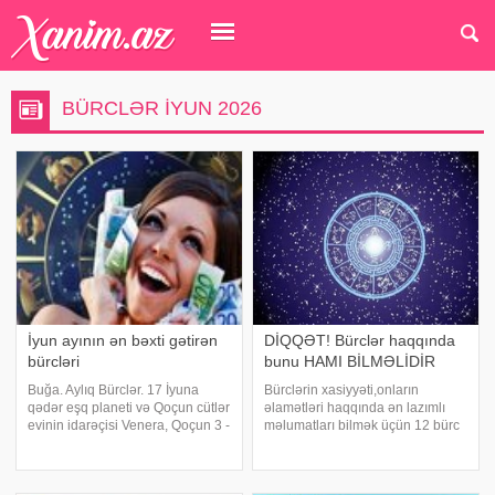
BÜRCLƏR IYUN 2026
İyun ayının ən bəxti gətirən
DİQQƏT! Bürclər haqqında
bürcləri
bunu HAMI BİLMƏLİDİR
Buğa. Aylıq Bürclər. 17 İyuna
Bürclərin xasiyyəti,onların
qədər eşq planeti və Qoçun cütlər
əlamətləri haqqında ən lazımlı
evinin idarəçisi Venera, Qoçun 3 -
məlumatları bilmək üçün 12 bürc
cü evində olacaq. Beləliklə
haqqında qısa bilgiləri öyrənmək
danışıqlar, mesajlaşmalar və
faydalıdır.Siz də bunları bilsəniz
səyahətlərin Qoçun əlaqələri
ziyanı olmaz. Qoç bürcü. (latınca