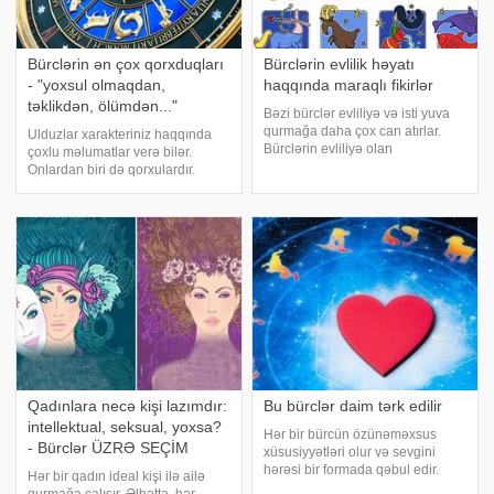
Bürclərin ən çox qorxduqları
Bürclərin evlilik həyatı
- "yoxsul olmaqdan,
haqqında maraqlı fikirlər
təklikdən, ölümdən..."
Bəzi bürclər evliliyə və isti yuva
qurmağa daha çox can atırlar.
Ulduzlar xarakteriniz haqqında
Bürclərin evliliyə olan
çoxlu məlumatlar verə bilər.
münasibətini və həyat yoldaşı
Onlardan biri də qorxulardır.
seçimi haqqında fikirlərini təqdim
Axşam.az xarici mediaya
edirik:. Qoç bürcü: Həyatınızı
istinadən bürclərin qorxularını
inanılmaz dərəcədə dəyişdirib
təqdim edir:. Qoç – klaustrofobiya
şənləndir
- qapalı yerdə qalmaqdan və tək
yaşamaqda
Qadınlara necə kişi lazımdır:
Bu bürclər daim tərk edilir
intellektual, seksual, yoxsa?
Hər bir bürcün özünəməxsus
- Bürclər ÜZRƏ SEÇİM
xüsusiyyətləri olur və sevgini
hərəsi bir formada qəbul edir.
Hər bir qadın ideal kişi ilə ailə
Yaxşı bəs, tərk edilən bürclər nə