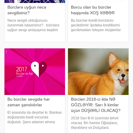
Bürclərə uyğun necə
Borcu olan bu bürclər
sevgilisiniz?
haqqında XOŞ XƏBƏR
Necə sevgili olduğunuzu
Bu bürclər kredit borclarını
öyrənmək istəyirsiniz? . bürclərə
gecikdirmir. İpoteka kreditlərini
uyğun sevgi anlayışınızı təqdim
gecikmədən ödəyən müştərilər
edir: . Qoç . Səbirsiz və sürətli
Xərçəng və Qız bürclərinin
sevginin insanıdır. Buğa . Etibarlı,
nümayəndələridir. -ın Trend-ə
sadiq və risksiz sevginin
istinadən məlumatına görə, bu
insanıdır. Əkizlər. Həyat sizin üçü
qənaətə Rusiyanın "DeltaKredit"
Bu bürclər sevgidə hər
Bürcləri 2018-ci ildə NƏ
zaman şanslıdırlar
GÖZLƏYİR: Sarı İt kimlər
üçün DÜŞƏRLİ OLACAQ?
El arasında da deyirlər ki, filankəs
doğulanda bəxti ovcunda
2018 Sarı İti ili üzərində təhvil
doğulub. Şans adamın alnına
olacaq. İlin hamisi Oğlaqlara,
yazılmalıdır. Bəlkə o elə budur:
Əqrəblərə və Dolçalara
hansı bürc altında doğulmağımız
mərhəmət göstərəcək, halbuki, ilk