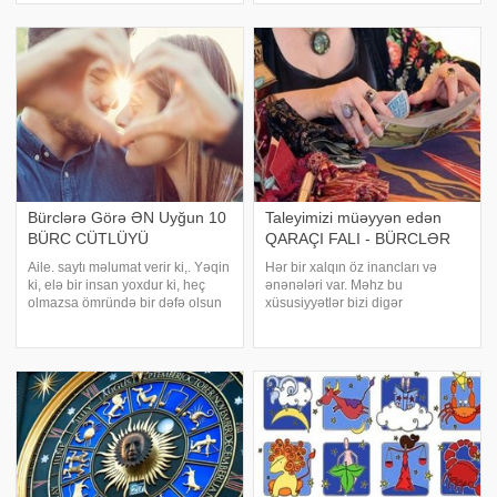
və ulduzların bizə təsiri?! Bəxt
ayların onlar üçün çətin keçəcəyi
gözəl şeydir, gərək doğulanda
proqnoz edilir. 2017-ci ilin
onu
sonunda Şirlərə və Əkizlərə
hansı istiqamətd
Bürclərə Görə ƏN Uyğun 10
Taleyimizi müəyyən edən
BÜRC CÜTLÜYÜ
QARAÇI FALI - BÜRCLƏR
Aile. saytı məlumat verir ki,. Yəqin
Hər bir xalqın öz inancları və
ki, elə bir insan yoxdur ki, heç
ənənələri var. Məhz bu
olmazsa ömründə bir dəfə olsun
xüsusiyyətlər bizi digər
bürclərlə, xüsusilə də bürclərin
millətlərdən fərqləndirir. Uzun
köməyilə özünə ən uyğun bürcün
illərdir Şərq qoroskopuna alışıb,
hansının olub - olmaması onlar
ona daha çox maraq göstərsək
üçün maraqlı gəlməsin. B
də, məlum olub ki, qaraçıların da
öz qoroskop