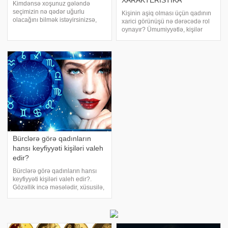
XARAKTERİSTİKA
Kimdənsə xoşunuz gələndə
seçimizin nə qədər uğurlu
Kişinin aşiq olması üçün qadının
olacağını bilmək istəyirsinizsə,
xarici görünüşü nə dərəcədə rol
mütləq onun bürcü ilə
oynayır? Ümumiyyətlə, kişilər
maraqlanın. Çünki insanın aid
qadınları hansı xüsusiyyətlərinə
olduğu zodiak işarəsi haqqınızda
görə sevir?. bürclərə görə
sizə düşündüyünüzdən də çox
kişilərin qadınlarda bəyəndiyi
məlumat verə və bəlkə d
xüsusiyyətlər barədə danışacaq.
Qoç
Bürclərə görə qadınların
hansı keyfiyyəti kişiləri valeh
edir?
Bürclərə görə qadınların hansı
keyfiyyəti kişiləri valeh edir?.
Gözəllik incə məsələdir, xüsusilə,
zərif cinsin nümayəndələrindən
söhbət gedirsə, ehtiyatlı olmaq
lazımdır. Ən cazibədar xanımı
seçmək bəzən çox çətin, bəzə