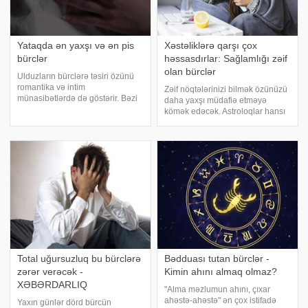
Yataqda ən yaxşı və ən pis
Xəstəliklərə qarşı çox
bürclər
həssasdırlar: Sağlamlığı zəif
olan bürclər
Ulduzların bürclərə təsiri özünü
romantika və intim
Zəif nöqtələrinizi bilmək özünüzü
münasibətlərdə də göstərir. Bəzi
daha yaxşı müdafiə etməyə
bürclər ulduzların gücündən
kömək edəcək. Astroloqlar hansı
bəhrələnərək bu baxımdan üstün
bürclərin daha çox xəstələndiyini
qabiliyyətlərlə doğulurlar, bəziləri
açıqlayıb. Onlar digərlərindən
isə o qədər də şanslı deyil.
daha zəifdirlər və müxtəlif mənfi
Xərçəng - intensivli
hallara qarşı həssasdırlar.
Total uğursuzluq bu bürclərə
Bədduası tutan bürclər -
zərər verəcək -
Kimin ahını almaq olmaz?
XƏBƏRDARLIQ
"Alma məzlumun ahını, çıxar
ahəstə-ahəstə" ən çox istifadə
Yaxın günlər dörd bürcün