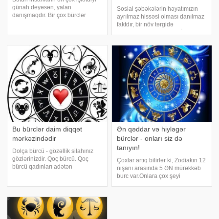
günah deyəsən, yalan
Sosial şəbəkələrin həyatımızın
danışmaqdır. Bir çox bürclər
ayrılmaz hissəsi olması danılmaz
yalan danışır, ancaq bunu hamısı
faktdır, bir növ tərgidə
şəxsi mənfəət üçün etmir. Odur ki,
bilmədiyimiz xəstəlikdir. İnsanlar
kiminsə sizi barmağına
həm öz həyatını nümayiş
dolamasına icazə verməmək
etdirməyi, həm də başqalarının
üçün yalan danışmağ
həyat fəaliyyətini izləməyi sevir.
Sosia
Bu bürclər daim diqqət
Ən qəddar və hiyləgər
mərkəzindədir
bürclər - onları siz də
tanıyın!
Dolça bürcü - gözəllik silahınız
gözlərinizdir. Qoç bürcü. Qoç
Çoxlar artıq bilirlər ki, Zodiakın 12
bürcü qadınları adətən
nişanı arasında 5 ƏN mürəkkəb
özündənrazı olur. Xüsusən də
burc var.Onlara çox şeyi
gözəllikləri və geyimləri ilə diqqət
bağışlayırlar, axı onlardan heç nə
çəkmək onların zövq mənbəyidir.
asılı deyil bu doğulduqları tarixlə
Gözəllik silahınız: Saçlarınızdır.
bağlıdır. 5 yer — OĞLAQ .
Gözəlli
Oğlaqlar (dağ keçiləri) –
ünsiyyətd