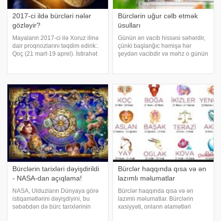
2017-ci ildə bürcləri nələr
Bürclərin uğur cəlb etmək
gözləyir?
üsulları
Mayaların 2017-ci ilə Xoruz ilinə
Günün ən vacib hissəsi səhərdir,
dair proqnozlarını təqdim edirik:.
çünki başlanğıc həmişə hər
Qoç (21 mart-19 aprel). İstirahət
şeydən vacibdir və məhz o günün
haqqı qazandınız. Bundan öncəki
ritmini müəyyənləşdirir. -a
"Həyat mübarizədir" devizi altında
istinadən günün uğurlu keçməsi
keçən iki çətin ildən sonra hər
üçün astroloqların hər bürcə görə
şey gerid
hazırladığı məsləhətləri təqdim
edir
Bürclərin tarixləri dəyişdirildi
Bürclər haqqında qısa və ən
- NASA-dan açıqlama!
lazımlı məlumatlar
NASA, Ulduzların Dünyaya görə
Bürclər haqqında qısa və ən
istiqamətlərini dəyişdiyini, bu
lazımlı məlumatlar. Bürclərin
səbəbdən də bürc tarixlərinin
xasiyyəti, onların əlamətləri
dəyişdirildiyini açıqladı. NASA,
haqqında ən lazımlı məlumatları