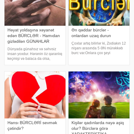
Həyat yoldaşına xəyanət
Ən qəddar bürclər -
edən BÜRCLƏR - Hamıdan
onlardan uzaq durun
gizlədilən GÜNAHLAR
Çoxlar artıq bilirlər ki, Zodiakın 12
nişanı arasında 5 ƏN mürəkkəb
Dünyada günahsız və səhvsiz
burc var.Onlara çox şeyi
insan yoxdur. Hərənin öz qaranlıq
bağışlayırlar, axı onlardan heç nə
keçmişi və balaca da olsa,
asılı deyil bu doğulduqları tarixlə
günahları var. Bu da həyatın təbii
bağlıdır. 5 yer - OĞLAQ. Oğlaqlar
qanunauyğunluğudur. İnsanlar
(dağ keçiləri) - ünsiyyətd
həyatı elə öz səhvlərinin üzərində
öyrənir, onlardan düzgün nəticə
çıxarır
Hansı BÜRCLƏRİ sevmək
Kişilər qadınlarda nəyə aşiq
çətindir?
olur? Bürclərə görə