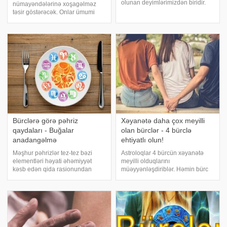
olunan deyimlərimizdən biridir.
nümayəndələrinə xoşagəlməz
Bəzən bunun həqiqətən
təsir göstərəcək. Onlar ümumi
reallaşdığının da şahidi oluruq.
uğursuzluqlar dalğasında boğula
Maraqlısı budur ki, bəzi bürclərin
bilərlər. Zərbə ağrılı olacaq. -
bədduaları daha təhlükəlidir
a istinadən problemlərə
hazırlaşmalı bürcləri təqdim edir. .
Şir. Qlobal nailiyyətlə
Bürclərə görə pəhriz
Xəyanətə daha çox meyilli
qaydaları - Buğalar
olan bürclər - 4 bürclə
anadangəlmə
ehtiyatlı olun!
Məşhur pəhrizlər tez-tez bəzi
Astroloqlar 4 bürcün xəyanətə
elementləri həyati əhəmiyyət
meyilli olduqlarını
kəsb edən qida rasionundan
müəyyənləşdiriblər. Həmin bürc
xaric edir. Arıqlamaq istəyən hər
işarəsi altında doğulanların daha
kəs fərdi tövsiyələrə əməl
yaxşı sevgili tapdıqda əvvəlki
etməlidir, lakin hər bir bürcün
sevgilisini tez tərk etdikləri
nümayəndələrinin mütləq qəbul
müəyyən olub. Bu bürcləri təqdim
etməli olduğ
edirik:. Qoç