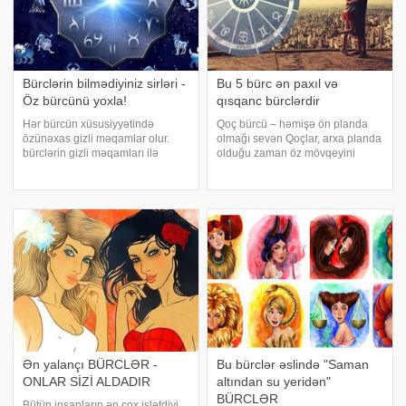
Bürclərin bilmədiyiniz sirləri -
Bu 5 bürc ən paxıl və
Öz bürcünü yoxla!
qısqanc bürclərdir
Hər bürcün xüsusiyyətində
Qoç bürcü – həmişə ön planda
özünəxas gizli məqamlar olur.
olmağı sevən Qoçlar, arxa planda
bürclərin gizli məqamları ilə
olduğu zaman öz mövqeyini
sizləri tanış edir:. Qoç. Qoç bürcü
artıqlaması isə göstərəcək.
altında doğulanlar ən seksual
Özünə güvənən bir tip olduğu
insanlar hesab edilir. Onlar
üçün ikinci planda qaldığı zaman
ətrafdakıları asanlıqla özlərinə
qısqanclıq hissi onu rahat
cəlb ed
buraxmır. Qısqanclığ
Ən yalançı BÜRCLƏR -
Bu bürclər əslində "Saman
ONLAR SİZİ ALDADIR
altından su yeridən"
BÜRCLƏR
Bütün insanların ən çox işlətdiyi