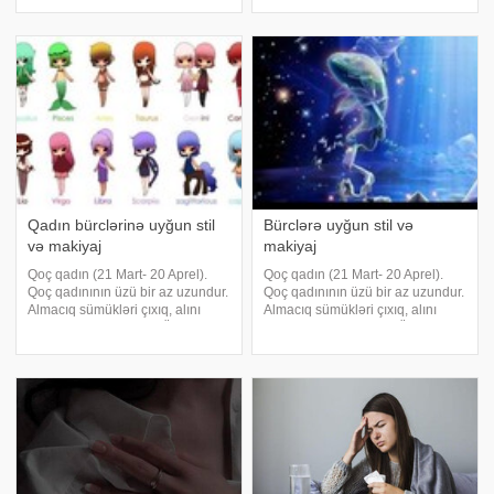
tarixi minlərlə ilə dayanan bürclər
bilmək üçün 12 bürc haqqında
ilə bağlı gözlənilməyən açıqlama
qısa bilgiləri öyrənmək
etdi. Ulduzların Dünya il
faydalıdır.Siz də bunları
bilməlisiniz. Qoç bürc
Qadın bürclərinə uyğun stil
Bürclərə uyğun stil və
və makiyaj
makiyaj
Qoç qadın (21 Mart- 20 Aprel).
Qoç qadın (21 Mart- 20 Aprel).
Qoç qadınının üzü bir az uzundur.
Qoç qadınının üzü bir az uzundur.
Almacıq sümükləri çıxıq, alını
Almacıq sümükləri çıxıq, alını
yüksək,çənəsi incədir. Üst dodağı
yüksək,çənəsi incədir. Üst dodağı
və burnu arasındakı məsafə
və burnu arasındakı məsafə
çoxdur. Qoçqadınının baxışları
çoxdur. Qoçqadınının baxışları
yumşaqdır. Duyğularını müəyyən
yumşaqdır. Duyğularını müəyyən
ed
ed