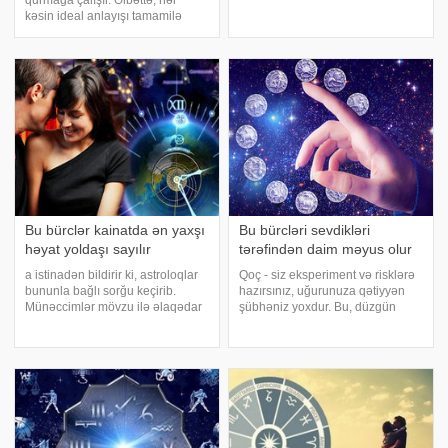
qurmağa çalışır. Əlbəttə, hər
edir?. Qoç bürcü – tərk edilən qoç
kəsin ideal anlayışı tamamilə
bürcü ən qısa zaman ərzində
müxtəlifdir. Bəs qadınlar seçim
özünə yeni bir sevgili tapacaq. B
edərkən nəyə əsaslanırlar? Siz
təəccüblənəcəksiniz, amma bu
seçim bürclərin
xarakteristikasında
Bu bürclər kainatda ən yaxşı
Bu bürcləri sevdikləri
həyat yoldaşı sayılır
tərəfindən daim məyus olur
a istinadən bildirir ki, astroloqlar
Qoç - siz eksperiment və risklərə
bununla bağlı sorğu keçirib.
hazırsınız, uğurunuza qətiyyən
Münəccimlər mövzu ilə əlaqədar
şübhəniz yoxdur. Bu, düzgün
zodiak işarələrinə görə
yanaşmadır. Ulduzlar da bütün
yarızarafat, yarı həqiqi maraqlı və
məsələlərdə sizə dəstək vəd
çox əyləncəli reytinq hazırlayıb.
edirlər. Buğa - qanqaraldıcı bircə
12-ci yer Əqrəb. Çox gözəl, ço
şey var: yaxınınızla heç cür dil tap