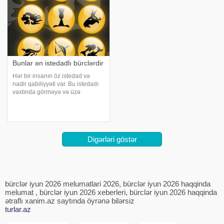
Bunlar ən istedadlı bürclərdir
Hər bir insanın öz istedad və
nadir qabiliyyəti var. Bu istedadı
vaxtında görməyə və üzə
çıxarmağa astrologiya kömək edə
bilər. oxucuları zodiak işarələrinin
gizli qalmış qabiliyyətləriylə tanış
edir. Qoç. Qoç fitri istedad
Digərləri göstər
bürclər iyun 2026 melumatlari 2026, bürclər iyun 2026 haqqinda
melumat , bürclər iyun 2026 xeberleri, bürclər iyun 2026 haqqinda
ətraflı xanim.az saytında öyrənə bilərsiz
turlar.az