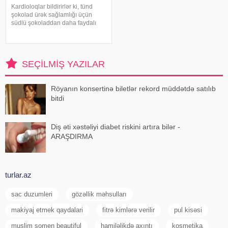
Kardioloqlar bildirirlər ki, tünd
şokolad ürək sağlamlığı üçün
südlü şokoladdan daha faydalı
hesab olunur. Bunun əsas səbəbi
kakaonun tərkibində olan
flavanollar, güclü antioksidant
maddələrdir. -a istinadən bildirir ki
SEÇILMIŞ YAZILAR
Röyanın konsertinə biletlər rekord müddətdə satılıb
bitdi
Diş əti xəstəliyi diabet riskini artıra bilər -
ARAŞDIRMA
turlar.az
sac duzumleri
gözəllik məhsulları
makiyaj etmek qaydalari
fitrə kimlərə verilir
pul kisəsi
muslim somen beautiful
hamiləlikdə axıntı
kosmetika