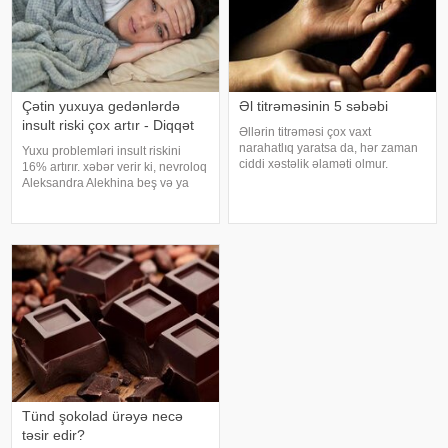
Çətin yuxuya gedənlərdə
Əl titrəməsinin 5 səbəbi
insult riski çox artır - Diqqət
Əllərin titrəməsi çox vaxt
narahatlıq yaratsa da, hər zaman
Yuxu problemləri insult riskini
ciddi xəstəlik əlaməti olmur.
16% artırır. xəbər verir ki, nevroloq
Mütəxəssislərin sözlərinə görə,
Aleksandra Alekhina beş və ya
bəzi hallarda bu vəziyyət gündəlik
daha çox yuxu pozğunluğu
faktorlarla bağlı olur və aradan
simptomundan əziyyət çəkən
qalxa bilər. Fransız mətbuatın
insanlarda insult riskinin ikiqat
artdığını deyib. İnsult ciddi və
həyat
Tünd şokolad ürəyə necə
təsir edir?