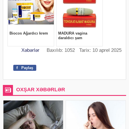
Xəbərlər
Baxılıb: 1052 Tarix: 10 aprel 2025
f
Paylaş
OXŞAR XƏBƏRLƏR