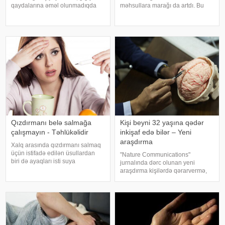
qaydalarına əməl olunmadıqda
məhsullara marağı da artdı. Bu
müxtəlif infeksiyalara yoluxma
qidalardan ən önəmlisi isə udi
riski artır. xəbər verir ki, hovuza
hindi bitkisidir. Udi hindinin
girməzdən əvvəl və çıxdıqdan
faydaları saymaqla bitmir. Bəs udi
sonra duş qəbul etmək, hovuz
hindi bitkisi nədir?. xəbər verir ki,
kənarınd
ə
Qızdırmanı belə salmağa
Kişi beyni 32 yaşına qədər
çalışmayın - Təhlükəlidir
inkişaf edə bilər – Yeni
araşdırma
Xalq arasında qızdırmanı salmaq
üçün istifadə edilən üsullardan
"Nature Communications"
biri də ayaqları isti suya
jurnalında dərc olunan yeni
qoymaqdır. Lakin bu metod hər
araşdırma kişilərdə qərarvermə,
zaman faydalı hesab edilmir və
impulsların idarə olunması və risk
bəzi hallarda vəziyyəti daha da
qiymətləndirilməsinə cavabdeh
ağırlaşdıra bilər. xəbər verir ki,
olan beyin nahiyələrinin orta
yüksə
hesabla 32 yaşına qədər inkişa