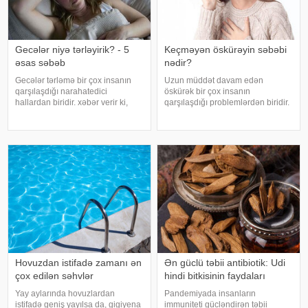
Gecələr niyə tərləyirik? - 5
Keçməyən öskürəyin səbəbi
əsas səbəb
nədir?
Gecələr tərləmə bir çox insanın
Uzun müddət davam edən
qarşılaşdığı narahatedici
öskürək bir çox insanın
hallardan biridir. xəbər verir ki,
qarşılaşdığı problemlərdən biridir.
mütəxəssislər bildirirlər ki, bu
Bəzən adi soyuqdəymədən sonra
vəziyyət bəzən sadə səbəblərlə
yaranan öskürək həftələrlə davam
əlaqəli olsa da, bəzi hallarda
edə bilər. Lakin öskürəyin səbəbi
sağlamlıq problemlərinin əlamət
hər zaman tənəffüs yolu
infeksiyası olmur
Hovuzdan istifadə zamanı ən
Ən güclü təbii antibiotik: Udi
çox edilən səhvlər
hindi bitkisinin faydaları
Yay aylarında hovuzlardan
Pandemiyada insanların
istifadə geniş yayılsa da, gigiyena
immuniteti gücləndirən təbii