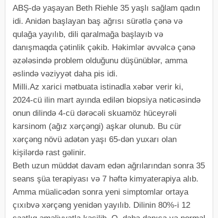
ABŞ-də yaşayan Beth Riehle 35 yaşlı sağlam qadın
idi. Anidən başlayan baş ağrısı sürətlə çənə və
qulağa yayılıb, dili qaralmağa başlayıb və
danışmaqda çətinlik çəkib. Həkimlər əvvəlcə çənə
əzələsində problem olduğunu düşünüblər, amma
əslində vəziyyət daha pis idi.
Milli.Az xarici mətbuata istinadla xəbər verir ki,
2024-cü ilin mart ayında edilən biopsiya nəticəsində
onun dilində 4-cü dərəcəli skuamöz hüceyrəli
karsinom (ağız xərçəngi) aşkar olunub. Bu cür
xərçəng növü adətən yaşı 65-dən yuxarı olan
kişilərdə rast gəlinir.
Beth uzun müddət davam edən ağrılarından sonra 35
seans şüa terapiyası və 7 həftə kimyaterapiya alıb.
Amma müalicədən sonra yeni simptomlar ortaya
çıxıbvə xərçəng yenidən yayılıb. Dilinin 80%-i 12