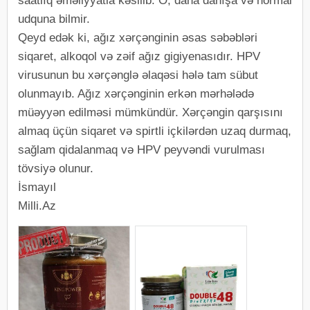
saatlıq əməliyyatla kəsilib. O, daha danışa və normal
udquna bilmir.
Qeyd edək ki, ağız xərçənginin əsas səbəbləri
siqaret, alkoqol və zəif ağız gigiyenasıdır. HPV
virusunun bu xərçənglə əlaqəsi hələ tam sübut
olunmayıb. Ağız xərçənginin erkən mərhələdə
müəyyən edilməsi mümkündür. Xərçəngin qarşısını
almaq üçün siqaret və spirtli içkilərdən uzaq durmaq,
sağlam qidalanmaq və HPV peyvəndi vurulması
tövsiyə olunur.
İsmayıl
Milli.Az