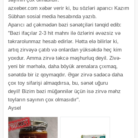
azxeber.com xəbər verir ki, bu sözləri aparıcı Kazım
Sübhan sosial media hesabında yazıb.
Aparıcı ad çəkmədən bəzi sənətçiləri tənqid edib:
"Bəzi ifaçılar 2-3 hit mahnı ilə özlərini əvəzsiz və
təkrarolunmaz hesab edirlər. Hətta elə bilirlər ki,
artıq zirvəyə çatıb və onlardan yüksəkdə heç kim
yoxdur. Amma zirvə təkcə məşhurluq deyil. Zivə-
yeni bir mərhələ, daha böyük arenalara çıxmaq,
sənətdə bir iz qoymaqdır. Əgər zirvə sadəcə daha
çox toy sifarişi almaqdırsa, bu, sənət uğuru
deyil! Bizim bəzi müğənnilər üçün isə zirvə məhz
toyların sayının çox olmasıdır".
Aysel