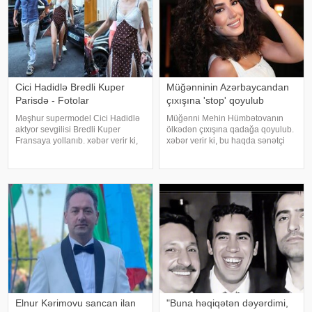
Cici Hadidlə Bredli Kuper
Müğənninin Azərbaycandan
Parisdə - Fotolar
çıxışına 'stop' qoyulub
Məşhur supermodel Cici Hadidlə
Müğənni Mehin Hümbətovanın
aktyor sevgilisi Bredli Kuper
ölkədən çıxışına qadağa qoyulub.
Fransaya yollanıb. xəbər verir ki,
xəbər verir ki, bu haqda sənətçi
cütlük Paris küçələrində əl-ələ
özü məlumat yayıb. O bildirib ki,
gəzərkən obyektivlərə tuş gəliblər.
yay tətilinə də heç yerə gedə
Qeyd edək ki, müğənni Zayn
bilmir:. "2 aydır ölkədən çıxa
Malikdən ayrıldıqdan sonra Cicini
bilmirəm. "Stop"u
Elnur Kərimovu sancan ilan
"Buna həqiqətən dəyərdimi,