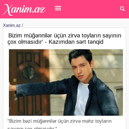
Xanim.az
/
Bizim müğənnilər üçün zirvə toyların sayının
çox olmasıdır' - Kazımdan sərt tənqid
"Bizim bəzi müğənnilər üçün zirvə məhz toyların
sayının çox olmasıdır."