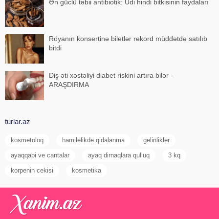
Ən güclü təbii antibiotik: Udi hindi bitkisinin faydaları
Röyanın konsertinə biletlər rekord müddətdə satılıb
bitdi
Diş əti xəstəliyi diabet riskini artıra bilər -
ARAŞDIRMA
turlar.az
kosmetoloq
hamilelikde qidalanma
gelinlikler
ayaqqabi ve cantalar
ayaq dirnaqlara qulluq
3 kq
korpenin cekisi
kosmetika