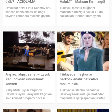
ölüb? - AÇIQLAMA
Haluk?" - Mahsun Kırmızıgül
Əməkdar artist Elnur Kərimov onu
Türkiyəli məşhur müğənni
sancan ilanın ölməsi ilə bağlı
Mahsun Kırmızıgül iyulun 12-də
yayılan xəbərlərə aydınlıq gətirib.
saxlanılan "Ahbap" dərnəyinin
Sənətçi bu barədə "Xəzər axşamı"
sədri, tanınmış müğənni Haluk
verilişində danışıb. "Üç günə
Leventlə bağlı paylaşım edib.
yaxındır ki, bu barədə heç kimə
xəbər verir ki, Mahsun instaqram
açıqlama verməmişəm
hesabında bir zamanlar ən yaxı
Anşlaq, alqış, sənət – Eyyub
Türkiyədə məşhurların
Yaqubovdan unudulmaz
narkotik analiz nəticələri
konsert
məlum oldu
Xalq artisti Eyyub Yaqubov
Türkiyənin İstanbul şəhərinin
Heydər Əliyev Sarayında keçirilən
Bakırköy Prokurorluğu tərəfindən
solo konsert proqramı öncəsi
məşhurlara qarşı aparılan istintaq
media nümayəndələrinin
çərçivəsində saxlanılan və həbs
suallarını cavablandırıb,
edilən bəzi şəxslərdən
yaradıcılığı və konsertlə bağlı
götürülmüş bioloji nümunələr