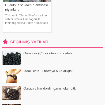
Hudutsuz sevda'nın aktrisası
nişanlandı
Türkiyənin "Sureç Film" şirkətinin
sahibi İsmayıl Gündoğdu ilə
tanınmış aktrisa Zəhra Yılmaz ailə
qurmaq yolunda ilk addımı ataraq
nişanlanıblar. . Cütlüyün nişan
mərasimində incəsənət
aləmindən tanınmış simala
SEÇILMIŞ YAZILAR
Qara zirə (Çörək otunun) faydaları
İdeal Dieta: 1 həftəyə 5 kq arıqla!
Qarazirə hər dərdin çarəsi olan bitki