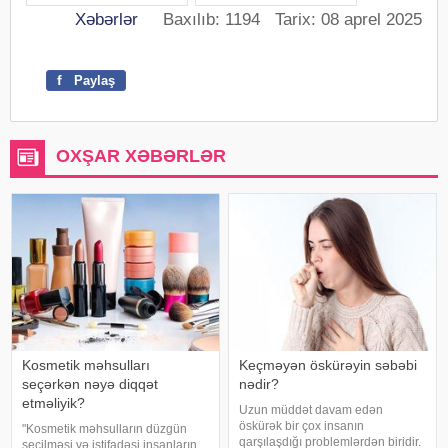
Xəbərlər
Baxılıb: 1194 Tarix: 08 aprel 2025
f
Paylaş
OXŞAR XƏBƏRLƏR
Kosmetik məhsulları
Keçməyən öskürəyin səbəbi
seçərkən nəyə diqqət
nədir?
etməliyik?
Uzun müddət davam edən
öskürək bir çox insanın
"Kosmetik məhsulların düzgün
qarşılaşdığı problemlərdən biridir.
seçilməsi və istifadəsi insanların