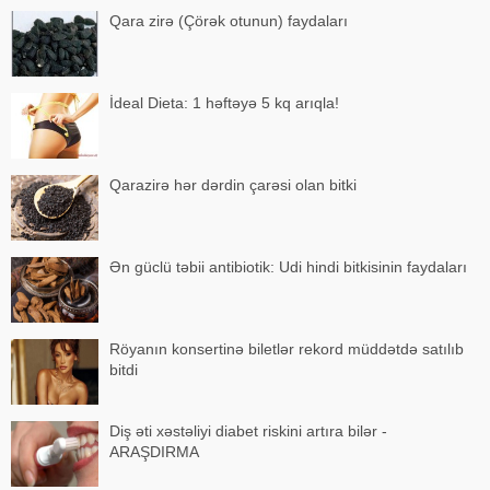
Qara zirə (Çörək otunun) faydaları
İdeal Dieta: 1 həftəyə 5 kq arıqla!
Qarazirə hər dərdin çarəsi olan bitki
Ən güclü təbii antibiotik: Udi hindi bitkisinin faydaları
Röyanın konsertinə biletlər rekord müddətdə satılıb
bitdi
Diş əti xəstəliyi diabet riskini artıra bilər -
ARAŞDIRMA