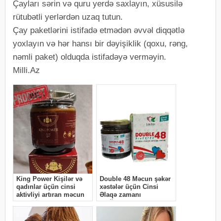
Çayları sərin və quru yerdə saxlayın, xüsusilə
rütubətli yerlərdən uzaq tutun.
Çay paketlərini istifadə etmədən əvvəl diqqətlə
yoxlayın və hər hansı bir dəyişiklik (qoxu, rəng,
nəmli paket) olduqda istifadəyə verməyin.
Milli.Az