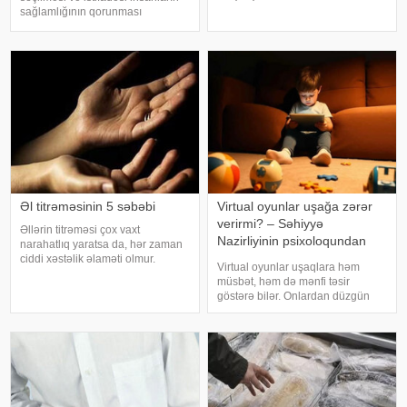
Bəzən adi soyuqdəymədən sonra
sağlamlığının qorunması
yaranan öskürək həftələrlə davam
baxımından mühüm əhəmiyyət
edə bilər. Lakin öskürəyin səbəbi
daşıyır". xəbər verir ki, bu fikirləri
hər zaman tənəffüs yolu
Səhiyyə Nazirliyinin rəsmi
infeksiyası olmur
"Instagram" hesabınd
Əl titrəməsinin 5 səbəbi
Virtual oyunlar uşağa zərər
verirmi? – Səhiyyə
Əllərin titrəməsi çox vaxt
Nazirliyinin psixoloqundan
narahatlıq yaratsa da, hər zaman
tövsiyələr
ciddi xəstəlik əlaməti olmur.
Virtual oyunlar uşaqlara həm
Mütəxəssislərin sözlərinə görə,
müsbət, həm də mənfi təsir
bəzi hallarda bu vəziyyət gündəlik
göstərə bilər. Onlardan düzgün
faktorlarla bağlı olur və aradan
rejimdə istifadə edildikdə zehni
qalxa bilər. Fransız mətbuatın
inkişafı dəstəkləsə də, həddindən
artıq oynanılması fiziki və psixoloji
problemlərə səbəb ola bilər