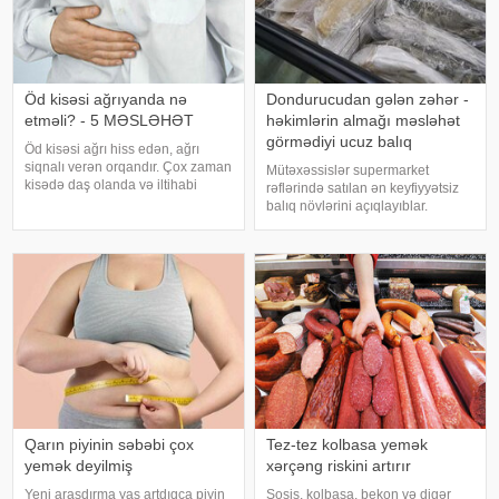
Öd kisəsi ağrıyanda nə
Dondurucudan gələn zəhər -
etməli? - 5 MƏSLƏHƏT
həkimlərin almağı məsləhət
görmədiyi ucuz balıq
Öd kisəsi ağrı hiss edən, ağrı
siqnalı verən orqandır. Çox zaman
Mütəxəssislər supermarket
kisədə daş olanda və iltihabi
rəflərində satılan ən keyfiyyətsiz
xəstəliklərdə ağrıyır. Kəskin
balıq növlərini açıqlayıblar.
pristuplarda ilk işiniz təcili yardım
Dondurulmuş balıq tez və faydalı
çağırıb, xəstəxanaya çatmaqdır,
şam yeməyi üçün ideal seçim kimi
bu zaman hətta ağrıkəsic
görünür. xarici mediaya istinadən
xəbər verir ki, supermarketlərdək
Qarın piyinin səbəbi çox
Tez-tez kolbasa yemək
yemək deyilmiş
xərçəng riskini artırır
Yeni araşdırma yaş artdıqca piyin
Sosis, kolbasa, bekon və digər