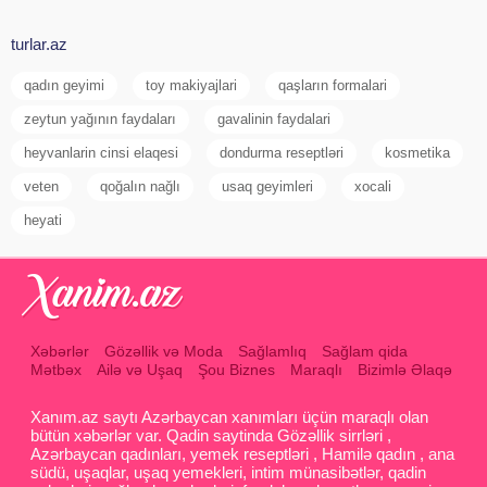
turlar.az
qadın geyimi
toy makiyajlari
qaşların formalari
zeytun yağının faydaları
gavalinin faydalari
heyvanlarin cinsi elaqesi
dondurma reseptləri
kosmetika
veten
qoğalın nağlı
usaq geyimleri
xocali
heyati
Xəbərlər
Gözəllik və Moda
Sağlamlıq
Sağlam qida
Mətbəx
Ailə və Uşaq
Şou Biznes
Maraqlı
Bizimlə Əlaqə
Xanım.az saytı Azərbaycan xanımları üçün maraqlı olan
bütün xəbərlər var. Qadin saytinda Gözəllik sirrləri ,
Azərbaycan qadınları, yemek reseptləri , Hamilə qadın , ana
südü, uşaqlar, uşaq yemekleri, intim münasibətlər, qadin