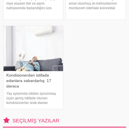
niyə əsasən bel və qarın
emal olunmuş ət məhsullarının
nahiyəsində toplandığını üzə
müntəzəm istehlakı kolorektal
çıxarıb. Bir çox insan yaşlandıqca
(yoğun və düz bağırsaq) xərçəngi
çəkisi demək olar ki, dəyişməsə
riskini artıra bilər. xəbər verir ki, bu
də, qarın nahiyəsinin böyüdüyünü
barədə Rusiya Səhiyyə
müşahidə edir. Bu isə təkcə esteti
Nazirliyinin Milli Kliniki
Endokrinologiy
Kondisionerdən istifadə
edənlərə xəbərdarlıq: 17
dərəcə
Yay aylarında istidən qorunmaq
üçün geniş istifadə olunan
kondisionerlər ürək-damar
xəstəlikləri olan şəxslər üçün ciddi
risk yarada bilər. xəbər verir ki,
kardioloqların bildirdiyinə görə,
SEÇILMIŞ YAZILAR
tərli halda qəfil çox soyuq otağ