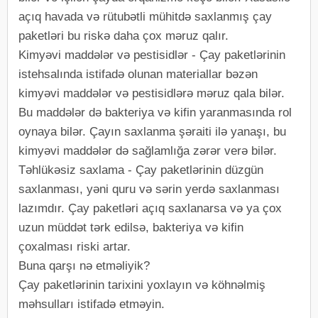
açıq havada və rütubətli mühitdə saxlanmış çay
paketləri bu riskə daha çox məruz qalır.
Kimyəvi maddələr və pestisidlər - Çay paketlərinin
istehsalında istifadə olunan materiallar bəzən
kimyəvi maddələr və pestisidlərə məruz qala bilər.
Bu maddələr də bakteriya və kifin yaranmasında rol
oynaya bilər. Çayın saxlanma şəraiti ilə yanaşı, bu
kimyəvi maddələr də sağlamlığa zərər verə bilər.
Təhlükəsiz saxlama - Çay paketlərinin düzgün
saxlanması, yəni quru və sərin yerdə saxlanması
lazımdır. Çay paketləri açıq saxlanarsa və ya çox
uzun müddət tərk edilsə, bakteriya və kifin
çoxalması riski artar.
Buna qarşı nə etməliyik?
Çay paketlərinin tarixini yoxlayın və köhnəlmiş
məhsulları istifadə etməyin.