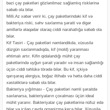
bəzi çay paketləri gözlənilməz sağlamlıq risklərinə
səbəb ola bilər.
Milli.Az xəbər verir ki, çay paketlərindəki kif və
bakteriya riski, səhv saxlanma şəraiti və digər
amillərlə əlaqədar olaraq ciddi narahatlığa səbəb ola
bilər.
Kif Təsiri - Çay paketləri nəmləndikdə, xüsusilə
düzgün saxlanmadıqda, kif (mold) yaranması
ehtimalı artır. Kifin qidalandığı mühit çay
paketlərində uyğun şərait yaradır və insan sağlamlığı
üçün ciddi təhlükə törədə bilər. Bu kif, içkiyə
qarışaraq alergiya, boğaz iltihabı və hətta daha ciddi
xəstəliklərə səbəb ola bilər.
Bakteriya yığılması - Çay paketləri nəmli şəraitdə
saxlanarsa, bakteriyaların çoxalması üçün ideal
mühit yaranır. Bakteriyalar çay paketlərinə nüfuz edə
bilər və içilən çayda orqanizmə keçə bilər. Xüsusilə