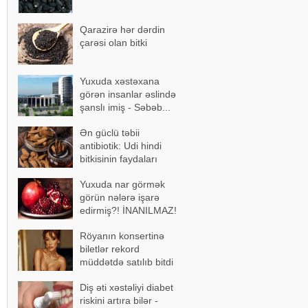
Qarazirə hər dərdin
çarəsi olan bitki
Yuxuda xəstəxana
görən insanlar əslində
şanslı imiş - Səbəb...
Ən güclü təbii
antibiotik: Udi hindi
bitkisinin faydaları
Yuxuda nar görmək
görün nələrə işarə
edirmiş?! İNANILMAZ!
Röyanın konsertinə
biletlər rekord
müddətdə satılıb bitdi
Diş əti xəstəliyi diabet
riskini artıra bilər -