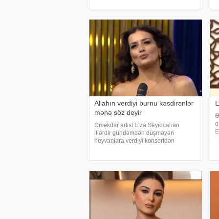
İbrahimova onun ölümü ilə bağlı bəzi
T
məqamları açıqlayıb. Nərmin bildirib ki
d
Allahın verdiyi burnu kəsdirənlər
E
mənə söz deyir
Ə
q
Əməkdar artist Elza Seyidcahan
E
illərdir gündəmdən düşməyən
h
heyvanlara verdiyi konsertdən
s
danışıb. Müğənni aktyor Fərda
b
Xudaverdiyevin "O üz, bu üz" yutub
layihəsində qonaq olub.
E.Seyidcahan bildirib ki, həmin
layihəd