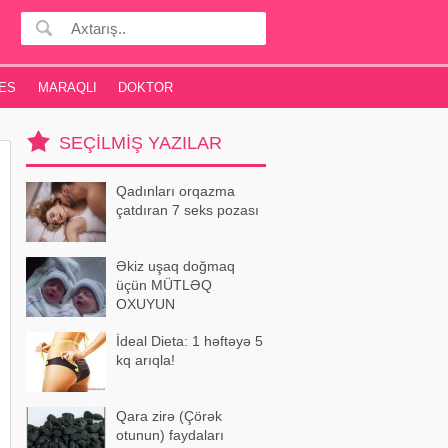
ES
MARAQLI
DOKTOR
SEÇILMIŞ YAZILAR
Qadınları orqazma
çatdıran 7 seks pozası
Əkiz uşaq doğmaq
üçün MÜTLƏQ
OXUYUN
İdeal Dieta: 1 həftəyə 5
kq arıqla!
Qara zirə (Çörək
otunun) faydaları