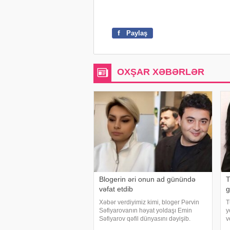
f
Paylaş
OXŞAR XƏBƏRLƏR
Blogerin əri onun ad günündə
T
vəfat etdib
g
Xəbər verdiyimiz kimi, bloger Pərvin
T
Səfiyarovanın həyat yoldaşı Emin
y
Səfiyarov qəfil dünyasını dəyişib.
v
Pərvinin bacısı, keçmiş vizajist Nərmin
o