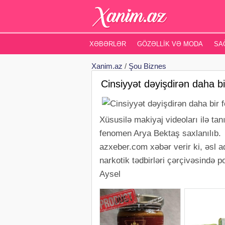
XƏBƏRLƏR
GÖZƏLLIK VƏ MODA
SA
Xanim.az
/
Şou Biznes
Cinsiyyət dəyişdirən daha b
Xüsusilə makiyaj videoları ilə ta
fenomen Arya Bektaş saxlanılıb.
azxeber.com xəbər verir ki, əsl a
narkotik tədbirləri çərçivəsində po
Aysel