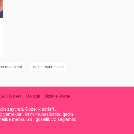
mon mocuzesi
qozlu toyuq salati
Şou Biznes
Maraqlı
Bizimlə Əlaqə
 saytinda Gözəllik sirrləri ,
q yemekleri, intim münasibətlər, qadin
etika mehsullari , gozellik və sağlamlıq