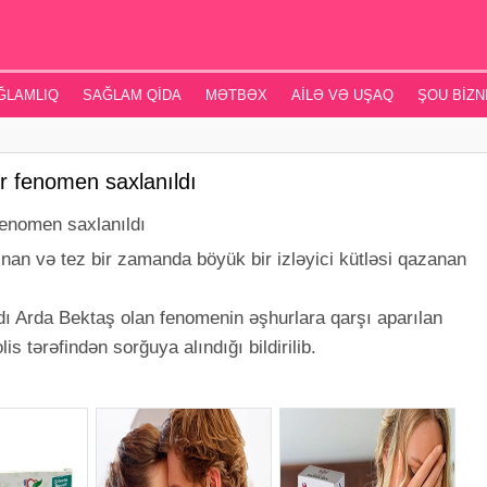
ĞLAMLIQ
SAĞLAM QIDA
MƏTBƏX
AILƏ VƏ UŞAQ
ŞOU BIZN
ir fenomen saxlanıldı
nınan və tez bir zamanda böyük bir izləyici kütləsi qazanan
dı Arda Bektaş olan fenomenin əşhurlara qarşı aparılan
lis tərəfindən sorğuya alındığı bildirilib.