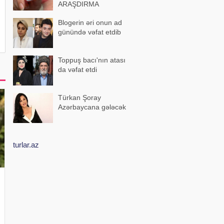
ARAŞDIRMA
Blogerin əri onun ad
günündə vəfat etdib
Toppuş bacı'nın atası
da vəfat etdi
Türkan Şoray
Azərbaycana gələcək
turlar.az