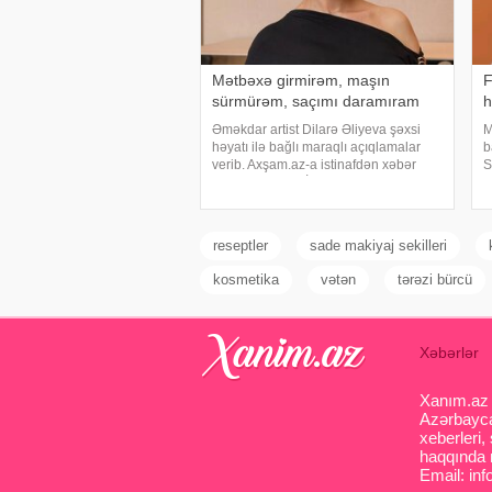
Mətbəxə girmirəm, maşın
F
sürmürəm, saçımı daramıram
h
Əməkdar artist Dilarə Əliyeva şəxsi
M
həyatı ilə bağlı maraqlı açıqlamalar
b
verib. Axşam.az-a istinafdən xəbər
S
verir ki, aktrisa "İki başlı" proqramında
a
heç vaxt avtomobil idarə etmədiyini
d
deyib. O, sürücü ilə hərəkə
a
v
reseptler
sade makiyaj sekilleri
kosmetika
vətən
tərəzi bürcü
Xəbərlər
Xanım.az s
Azərbaycan
xeberleri,
haqqında m
Email: inf