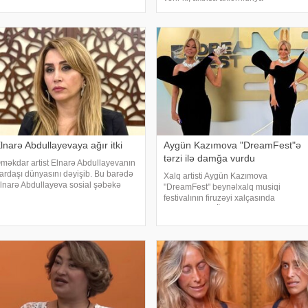
ürkan Şoray bundan əvvəl bir neçə
xəstəliyindən əziyyət çəkdiyini və
əfə şəhərin qonağı olub
uzun illər düzgün diaqnoz qoyula
bilmədiyini bildirib. "Bu əməliyyat
Azərbaycand
lnarə Abdullayevaya ağır itki
Aygün Kazımova "DreamFest"ə
tərzi ilə damğa vurdu
məkdar artist Elnarə Abdullayevanın
ardaşı dünyasını dəyişib. Bu barədə
Xalq artisti Aygün Kazımova
lnarə Abdullayeva sosial şəbəkə
"DreamFest" beynəlxalq musiqi
esabında yazıb. O, kədərini bu
festivalının firuzəyi xalçasında
özlərlə ifadə edib:. "Bəzən insan elə
görüntülənib. Ölkənin əsas ulduzu
ir itki yaşayır ki, onu heç bir söz ifad
tədbirə xüsusi tərzi ilə damğa vurub.
Pop kraliça zövqlü geyimi və fərqli saç
düzümü il