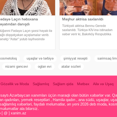
ədayə Laçın həbsxana
Məşhur aktrisa saxlanıldı
əyatından danışdı
Türkiyəli aktrisa Bennu Gerede
saxlanılıb. Türkiyə KİV-inə istinadən
üğənni Fədayə Laçın şəxsi həyatı ilə
xəbər verir ki, Bakırköy Respublika
ağlı diqqətçəkən açıqlamalar verib.
Baş Prokurorluğu aktrisanın qatıldığı
ənətçi "Astar" yutub layihəsində
televiziya proqramında səsləndirdiyi
iləsində yaşadığı çətinliklərdən
fikirlərlə bağlı "ədəbsizlik" ittiham
anışıb. F.Laçın bildirib ki, atası
nasına xəyanət etdikdən sonra
alideynlər
kosmetoloq
uşaqlar və tərbiyə
şirniyyat resepti
sarimsaq li
nizami gəncəvi
oglan evi
atalar sozleri
Gözəllik və Moda
Sağlamlıq
Sağlam qida
Mətbəx
Ailə və Uşaq
aytı Azərbaycan xanımları üçün maraqlı olan bütün xəbərlər var. Qadin
 qadınları, yemek reseptləri , Hamilə qadın , ana südü, uşaqlar, uşa
 sağlamlıq xəbərləri, faydalı melumatlar, ən yeni 2026 deb moda, kosm
əlumatlar ala bilərsiz.
o [ @ ] xanim.az