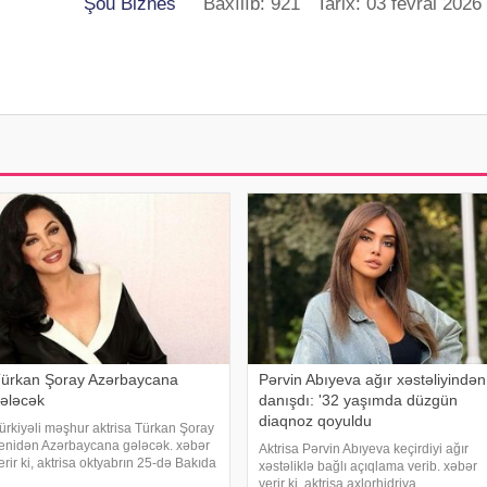
Şou Biznes
Baxılıb: 921 Tarix: 03 fevral 2026
ürkan Şoray Azərbaycana
Pərvin Abıyeva ağır xəstəliyindən
ələcək
danışdı: '32 yaşımda düzgün
diaqnoz qoyuldu
ürkiyəli məşhur aktrisa Türkan Şoray
enidən Azərbaycana gələcək. xəbər
Aktrisa Pərvin Abıyeva keçirdiyi ağır
erir ki, aktrisa oktyabrın 25-də Bakıda
xəstəliklə bağlı açıqlama verib. xəbər
lacağını açıqlayıb. Qeyd edək ki,
verir ki, aktrisa axlorhidriya