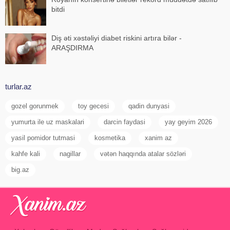
bitdi
Diş əti xəstəliyi diabet riskini artıra bilər -
ARAŞDIRMA
turlar.az
gozel gorunmek
toy gecesi
qadin dunyasi
yumurta ile uz maskalari
darcin faydasi
yay geyim 2026
yasil pomidor tutmasi
kosmetika
xanim az
kahfe kali
nagillar
vətən haqqında atalar sözləri
big.az