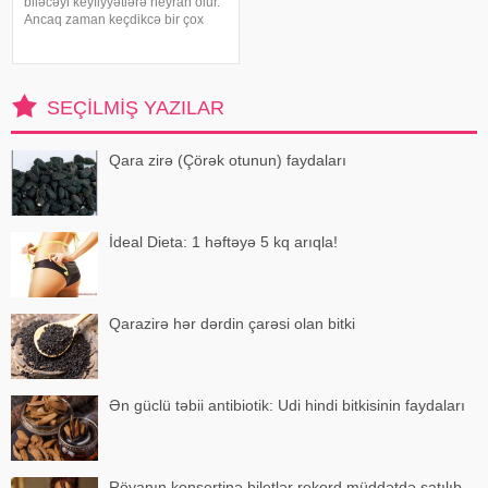
biləcəyi keyfiyyətlərə heyran olur.
Ancaq zaman keçdikcə bir çox
xarakter ortaya çıxır ki, bunlar
ayrılmağa aparan yolun
başlanğıcı hesab edilir. Yəni bir
növ kişilər qadınlardan soyuyur. .
SEÇILMIŞ YAZILAR
Kişilər
Qara zirə (Çörək otunun) faydaları
İdeal Dieta: 1 həftəyə 5 kq arıqla!
Qarazirə hər dərdin çarəsi olan bitki
Ən güclü təbii antibiotik: Udi hindi bitkisinin faydaları
Röyanın konsertinə biletlər rekord müddətdə satılıb