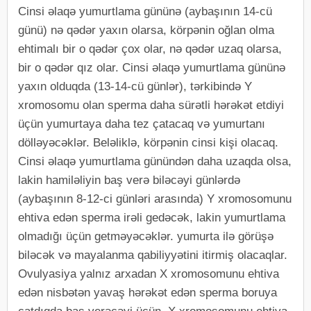
Cinsi əlaqə yumurtlama gününə (aybaşının 14-cü
günü) nə qədər yaxın olarsa, körpənin oğlan olma
ehtimalı bir o qədər çox olar, nə qədər uzaq olarsa,
bir o qədər qız olar. Cinsi əlaqə yumurtlama gününə
yaxın olduqda (13-14-cü günlər), tərkibində Y
xromosomu olan sperma daha sürətli hərəkət etdiyi
üçün yumurtaya daha tez çatacaq və yumurtanı
dölləyəcəklər. Beləliklə, körpənin cinsi kişi olacaq.
Cinsi əlaqə yumurtlama günündən daha uzaqda olsa,
lakin hamiləliyin baş verə biləcəyi günlərdə
(aybaşının 8-12-ci günləri arasında) Y xromosomunu
ehtiva edən sperma irəli gedəcək, lakin yumurtlama
olmadığı üçün getməyəcəklər. yumurta ilə görüşə
biləcək və mayalanma qabiliyyətini itirmiş olacaqlar.
Ovulyasiya yalnız arxadan X xromosomunu ehtiva
edən nisbətən yavaş hərəkət edən sperma boruya