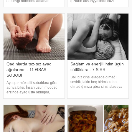
də sevgi hormonu adlanan
qızların əksəriyyətində cuzi
oksitosin hormonudur. Cinsi əlaqə
ağrılarla keçir. Bu ağrıları aradan
zamanı artan bu hormon orqazmı
qaldırmaq üçün təbii vasitələrdə
tətikləyir. Həm kişilər, həm də
istifadə etmək olar – ot
qadınlar tərəfindən ifraz olunan
dəmləmələri (məsələn,
oksitosi
çobanyastığı), garnı
Qadınlarda tez-tez ayaq
Sağlam və enerjili intim üçün
ağrılarının - 11 ƏSAS
cütlüklərə - 7 SİRR
SƏBƏBİ
Bəli biz cinsi əlaqədə olmağı
sevirik, lakin heç birimiz robot
Ayaqlar müxtəlif səbəblərə görə
olmadığımıza görə cinsi əlaqəyə
ağrıya bilər. İnsan uzun müddət
həmişə hazır və istəkli olmaya
ərzində ayaq üstə olduqda,
bilərik.Xüsusilə də uzun müddətli
gəzdikdə, fiziki işlə və ya idmanla
münasibətlərdə həmişə cinsi
məşhul olduqda, ayaqlar güclü
əlaqəyə girmək mümkün olmaya
yükləmələrə məruz qalır. Lakin
bilər
insan dincələndən sonra bu ağrıla