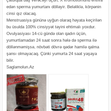
çatdıqda baş verəcəyi üçün, X xromosomunu ehtiva
edən sperma yumurtanı dölləyir. Beləliklə, körpənin
cinsi qız olacaq.
Menstruasiya gününə uyğun olaraq həyata keçirilən
bu üsulda 100% cinsiyyət təyini ehtimalı yoxdur.
Ovulyasiyası 14-cü gündə olan qadın üçün,
yumurtlamadan 24 saat sonra hələ də sperma ilə
döllənməmişsə, növbəti dövrə qədər hamilə qalma
şansı olmayacaq. Çünki yumurta 24 saat yaşaya
bilir.
Saglamolun.Az