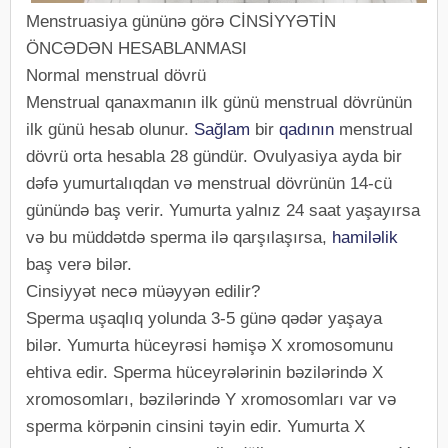
Menstruasiya gününə görə CİNSİYYƏTİN
ÖNCƏDƏN HESABLANMASI
Normal menstrual dövrü
Menstrual qanaxmanın ilk günü menstrual dövrünün
ilk günü hesab olunur.
Sağlam
bir
qadının
menstrual
dövrü orta hesabla 28 gündür. Ovulyasiya ayda bir
dəfə yumurtalıqdan və menstrual dövrünün 14-cü
günündə baş verir. Yumurta yalnız 24 saat yaşayırsa
və bu müddətdə sperma ilə qarşılaşırsa,
hamiləlik
baş verə bilər.
Cinsiyyət necə müəyyən edilir?
Sperma uşaqlıq yolunda 3-5 günə qədər yaşaya
bilər. Yumurta hüceyrəsi həmişə X xromosomunu
ehtiva edir. Sperma hüceyrələrinin bəzilərində X
xromosomları, bəzilərində Y xromosomları var və
sperma körpənin cinsini təyin edir. Yumurta X