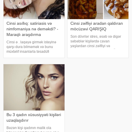
Cinsi asıllıq: satiriasis və
Cinsi zəifliyi aradan qaldıran
nimfomaniya nə deməkdi? -
möcüzəvi QARIŞIQ
Maraqlı araşdırma
Son dövrlər stres, əsəb və digər
səbəblər kişilərdə cavan
Cinsi ə . laqəyə girmək istəyinə
yaşlardan cinsi zəifliyi və
qarşı dura bilməmək və bunu
impotensiyaya səbəb olur. Ölkə.az
müxtəlif insanlarla təsadüfi
bildirir ki, bu yaxınlarda alimlər
şəkildə həyata keçirmək kimi təyin
cinsi zəifliyi aradan qaldıran
olunan bir problemdir. bu barədə
maraqlı qarışıq barədə məlumat
araşdırıb. "Səhər, günorta və
yayıblar
axşam başqa bir qadın/kişi il
Bu 3 qadın xüsusiyyəti kişiləri
uzaqlaşdırır
Bəzən kişi qadının malik ola