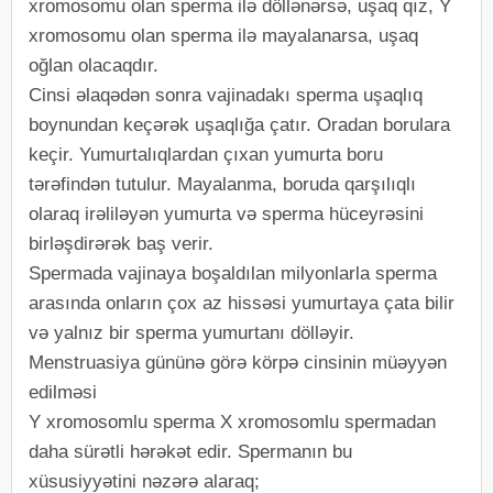
xromosomu olan sperma ilə döllənərsə, uşaq qız, Y
xromosomu olan sperma ilə mayalanarsa, uşaq
oğlan olacaqdır.
Cinsi əlaqədən sonra vajinadakı sperma uşaqlıq
boynundan keçərək uşaqlığa çatır. Oradan borulara
keçir. Yumurtalıqlardan çıxan yumurta boru
tərəfindən tutulur. Mayalanma, boruda qarşılıqlı
olaraq irəliləyən yumurta və sperma hüceyrəsini
birləşdirərək baş verir.
Spermada vajinaya boşaldılan milyonlarla sperma
arasında onların çox az hissəsi yumurtaya çata bilir
və yalnız bir sperma yumurtanı dölləyir.
Menstruasiya gününə görə körpə cinsinin müəyyən
edilməsi
Y xromosomlu sperma X xromosomlu spermadan
daha sürətli hərəkət edir. Spermanın bu
xüsusiyyətini nəzərə alaraq;