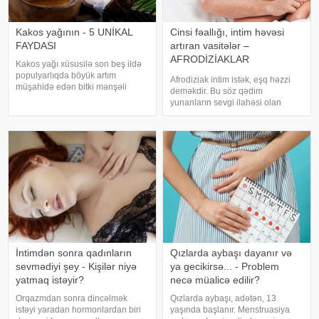
Kakos yağının - 5 UNİKAL
Cinsi fəallığı, intim həvəsi
FAYDASI
artıran vasitələr –
AFRODİZİAKLAR
Kakos yağı xüsusilə son beş ildə
HAQQINDA
populyarlıqda böyük artım
Afrodiziak intim istək, eşq həzzi
BİLMƏDİKLƏRİMİZ
müşahidə edən bitki mənşəli
deməkdir. Bu söz qədim
məhsullardan biridir. Həm
yunanların sevgi ilahəsi olan
supermarketlərdə, həm də
Afrodita adından götürülüb. Bəs,
kosmetika mağazalarında
hələ qədim zamanlardan bu günə
bankalarda kokos yağı tapmaq
qədər insanların böyük maraq
mümkündür. Bundan əlavə,
göstərdiyi afrodiziak vasitələr nə
qablaşdırıla
üçündür
İntimdən sonra qadınların
Qızlarda aybaşı dayanır və
sevmədiyi şey - Kişilər niyə
ya gecikirsə... - Problem
yatmaq istəyir?
necə müalicə edilir?
Orqazmdan sonra dincəlmək
Qızlarda aybaşı, adətən, 13
istəyi yaradan hormonlardan biri
yaşında başlanır. Menstruasiya