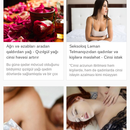
Şişkinliy
faydaları bunlardır:. Enerji verir:
Qozd
Ağrı və əzabları aradan
Seksoloq Ləman
qaldırdan yağ - Qızılgül yağı
Telmanqızıdan qadınlar və
cinsi həvəsi artırır
kişilərə məsləhət - Cinsi istək
bitibsə
Bu günə qədər mövcud olduğunu
"Cinsi arzunun itirilməsi həm
bildiyimiz qızılgül yağı qədim
kişilərdə, həm də qadınlarda cinsi
dövrlərdə sağlamlıqda və bir çox
istəyin azalması kimi müəyyən
xəstəliklərin müalicəsində istifadə
edilir. Fiziki və psixoloji yorğunluq,
edilən əsas yağdır. Osmanlı
həyat keyfiyyətindəki dəyişikliklər
təbabətində "ağrı kəsici" olaraq
də cinsi istəyin dəyişməsinə
xatırlanan qızılgü
səbəb ola bilər"