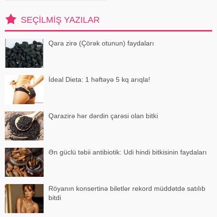
lazım olduğunu bilirdiniz?. 1.
İsladılmış badam E vitamini,
SEÇILMIŞ YAZILAR
maqnezium, kalsium, Omeqa 3
kimi vitamin v
Qara zirə (Çörək otunun) faydaları
İdeal Dieta: 1 həftəyə 5 kq arıqla!
Qarazirə hər dərdin çarəsi olan bitki
Ən güclü təbii antibiotik: Udi hindi bitkisinin faydaları
Röyanın konsertinə biletlər rekord müddətdə satılıb
bitdi