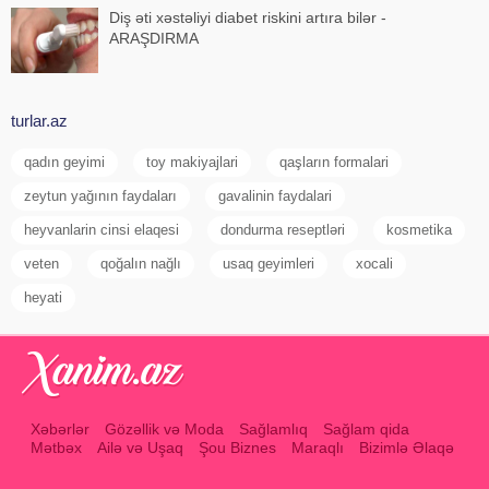
Diş əti xəstəliyi diabet riskini artıra bilər -
ARAŞDIRMA
turlar.az
qadın geyimi
toy makiyajlari
qaşların formalari
zeytun yağının faydaları
gavalinin faydalari
heyvanlarin cinsi elaqesi
dondurma reseptləri
kosmetika
veten
qoğalın nağlı
usaq geyimleri
xocali
heyati
Xəbərlər
Gözəllik və Moda
Sağlamlıq
Sağlam qida
Mətbəx
Ailə və Uşaq
Şou Biznes
Maraqlı
Bizimlə Əlaqə