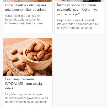
Cinsi həyatı pis olan kişiləri
İntimdən sonra qadınların
gözləyən təhlükə: beynində
sevmədiyi şey - Kişilər niyə
yatmaq istəyir?
Cinsi həyatı pis olan kişilərin
beynində zədə aşkarlanıb.
Orqazmdan sonra dincəlmək
Mütəxəssislərin fikrincə, cinsi
istəyi yaradan hormonlardan biri
həyatımızla idrakımız arasında
də sevgi hormonu adlanan
birbaşa əlaqə var. Pis bir cinsi
oksitosin hormonudur. Cinsi əlaqə
həyat gələcək illərdə yaddaş
zamanı artan bu hormon orqazmı
problemlərinin xəbərçisi ola bilər.
tətikləyir. Həm kişilər, həm də
ABŞ-ı
qadınlar tərəfindən ifraz olunan
oksitosi
İsladılmış badamın
FAYDALARI - qan təzyiqi,
infarkt
Faydaları saymaqla bitməyən
badamın təsirini çoxaltmaq və bir
dərman deposu halına gətirmək
üçün sadəcə suda gözlətmək