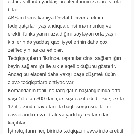
gələcək illərdə yaddaş problemlərinin xəbərçisi ola
bilər.
ABŞ-ın Pensilvaniya Dövlət Universitetinin
tədqiqatçıları yaşlandıqca cinsi məmnunluq və
erektil funksiyanın azaldığını söyləyən orta yaşlı
kişilərin də yaddaş qabiliyyətlərinin daha çox
zəiflədiyini aşkar ediblər.
Tədqiqatçıların fikrincə, tapıntılar cinsi sağlamlığın
beyin sağlamlığı ilə sıx əlaqəli olduğunu göstərir.
Ancaq bu əlaqəni daha yaxşı başa düşmək üçün
əlavə tədqiqatlara ehtiyac var.
Komandanın təhlilinə tədqiqatın başlanğıcında orta
yaşı 56 olan 800-dən çox kişi daxil edilib. Bu şəxslər
12 il ərzində həyatları ilə bağlı sorğu suallarını
cavablandırıb və idrak və yaddaş testlərindən
keçiblər.
İştirakçıların heç birində tədqiqatın əvvəlində erektil