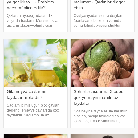
ya gecikirsə... - Problem
məlumat - Qadınlar diqqət
necə müalicə edilir?
etsin
Qızlarda aybaşı, adətən, 13
Ovulyasiyadan sonra deşilən
yaşında başlanır. Menstruasiya
(partlayan) follikulun yerində
qızların əksəriyyətində cuzi
yumurtalıqda xüsusi struktur
ağrılarla keçir. Bu ağrıları aradan
olan "sarı cisim" əmələ gəlir. Sarı
qaldırmaq üçün təbii vasitələrdə
cisim ikinci qadın cinsi hormonu
istifadə etmək olar – ot
olan progesteron hazırlayır.
dəmləmələri (məsələn,
Progesteronun təsiri altınd
çobanyastığı), garnı
Giləmeyvə çaylarının
Səhərlər acqarına 3 ədəd
faydaları nələrdir?
qoz yeməyin inanılmaz
faydaları
Sağlamlığımız üçün bitki çayları
qədər giləmeyvə çayları da çox
Qoz beyinə faydaları ilə məşhur
faydalıdır. Sağlamolun.az
olsa da, başqa faydaları da var.
orqanizmimizə faydalı olan bitki,
Qozda A, E və B vitaminləri,
çiçək və giləmeyvə çaylarını
həmçinin dəmir, sink, mis və
təqdim edir:. Şüyüd - Həzm
maqnezium kimi minerallar
çayıdır. Həzmi yaxşılaşdırır.
mövcuddur. Acqarına qoz yeməyin