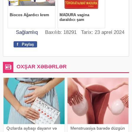
Sağlamlıq
Baxılıb: 18291 Tarix: 23 aprel 2024
f
Paylaş
OXŞAR XƏBƏRLƏR
Qızlarda aybaşı dayanır və
Menstruasiya barədə düzgün