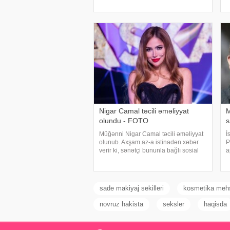
f
cavablandırıb, yaradıcılığı və konsertlə
bağlı fikirlərini bölüşüb. xəbər verir ki,
sənətkarın sözlərin
Nigar Camal təcili əməliyyat
M
olundu - FOTO
s
Müğənni Nigar Camal təcili əməliyyat
İ
olunub. Axşam.az-a istinadən xəbər
P
verir ki, sənətçi bununla bağlı sosial
a
şəbəkə hesabında paylaşım edib. O,
B
hazırda reabilitasiya prosesində
k
olduğunu bildirib:. "Bu gün
İ
gözlənilmədə
k
sade makiyaj sekilleri
kosmetika mehs
novruz hakista
seksler
haqisda