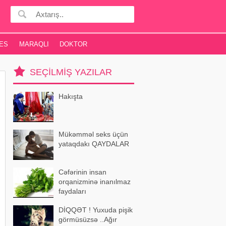
ES
MARAQLI
DOKTOR
SEÇILMIŞ YAZILAR
Hakışta
Mükəmməl seks üçün
yataqdakı QAYDALAR
Cəfərinin insan
orqanizminə inanılmaz
faydaları
DİQQƏT ! Yuxuda pişik
görmüsüzsə ..Ağır