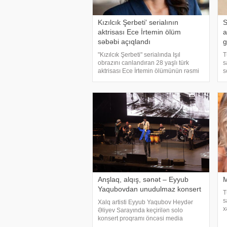
Kızılcık Şerbeti' serialının
S
aktrisası Ece İrtemin ölüm
a
səbəbi açıqlandı
g
"Kızılcık Şerbeti" serialında Işıl
T
obrazını canlandıran 28 yaşlı türk
s
aktrisası Ece İrtemin ölümünün rəsmi
s
səbəbi məlum olub. Bu barədə
e
Demirören Haber Ajansı (DHA)
m
Türkiyə Məhkəmə-Tibb İnstitutunun
i
rəyinə istinadə
h
Anşlaq, alqış, sənət – Eyyub
M
Yaqubovdan unudulmaz konsert
T
s
Xalq artisti Eyyub Yaqubov Heydər
x
Əliyev Sarayında keçirilən solo
B
konsert proqramı öncəsi media
t
nümayəndələrinin suallarını