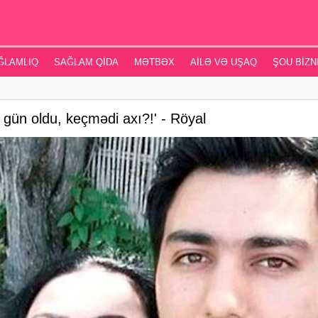
ĞLAMLIQ
SAĞLAM QIDA
MƏTBƏX
AILƏ VƏ UŞAQ
ŞOU BIZN
38 gün oldu, keçmədi axı?!' - Röyal