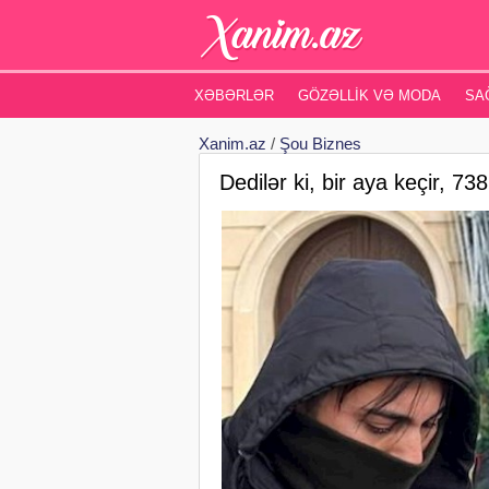
XƏBƏRLƏR
GÖZƏLLIK VƏ MODA
SA
Xanim.az
/
Şou Biznes
Dedilər ki, bir aya keçir, 7