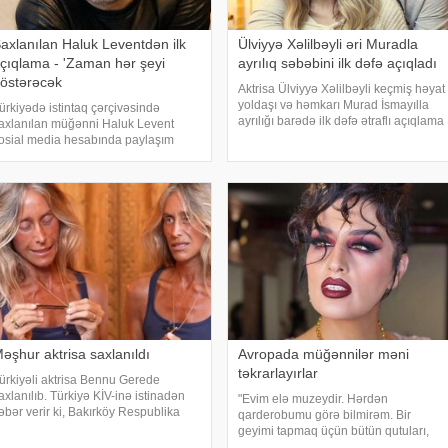
axlanılan Haluk Leventdən ilk
Ülviyyə Xəlilbəyli əri Muradla
çıqlama - 'Zaman hər şeyi
ayrılıq səbəbini ilk dəfə açıqladı
östərəcək
Aktrisa Ülviyyə Xəlilbəyli keçmiş həyat
yoldaşı və həmkarı Murad İsmayılla
ürkiyədə istintaq çərçivəsində
ayrılığı barədə ilk dəfə ətraflı açıqlama
axlanılan müğənni Haluk Levent
verib. Aktrisa bu barədə Nail
osial media hesabında paylaşım
Naiboğlunun "YouTube" kanalında
dərək haqqında yayılan iddialara
yayımlanan müsahibəsində danışıb
ünasibət bildirib. Türkiyə mətbuatına
stinadən xəbər verir ki, Levent şəxsi
əyatı ilə Ahba
əşhur aktrisa saxlanıldı
Avropada müğənnilər məni
təkrarlayırlar
ürkiyəli aktrisa Bennu Gerede
axlanılıb. Türkiyə KİV-inə istinadən
"Evim elə muzeydir. Hərdən
əbər verir ki, Bakırköy Respublika
qarderobumu görə bilmirəm. Bir
aş Prokurorluğu aktrisanın qatıldığı
geyimi tapmaq üçün bütün qutuları,
eleviziya proqramında səsləndirdiyi
qarderobu boşaltmalı oluram. Evim