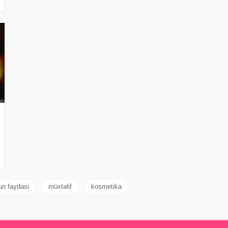
un faydasi
müxtəlif
kosmetika