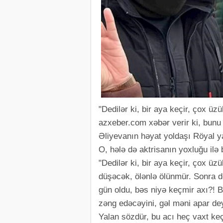
"Dedilər ki, bir aya keçir, çox ü
azxeber.com xəbər verir ki, bun
Əliyevanın həyat yoldaşı Röyal y
O, hələ də aktrisanın yoxluğu ilə 
"Dedilər ki, bir aya keçir, çox üz
düşəcək, ölənlə ölünmür. Sonra ded
gün oldu, bəs niyə keçmir axı?! 
zəng edəcəyini, gəl məni apar d
Yalan sözdür, bu acı heç vaxt ke