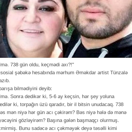
zülmə. 738 gün oldu, keçmədi axı?!"
u sosial şəbəkə hesabında mərhum Əməkdar artist Tünzalə
azıb.
barışa bilmədiyini deyib:
ülmə. Sonra dedikər ki, 5-6 ay keçsin, hər şey yoluna
ilər ki, torpağın üzü qaradır, bir il bitsin unudacaq. 738
Bəs mən niyə hər gün acı çəkirəm? Bəs niyə hələ də mənə
eyəcəyini gözləyirəm? Başına gələn başmaqçı olurmuş.
çmirmiş. Bunu sadəcə acı çəkməyək deyə təsəlli kimi