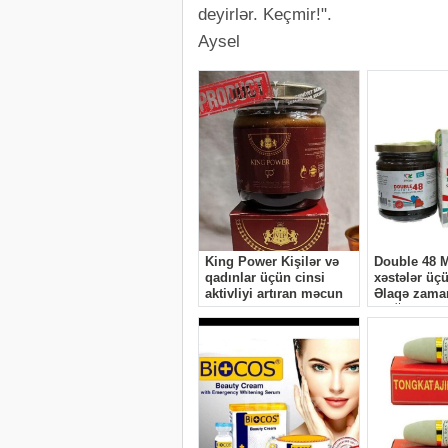
deyirlər. Keçmir!".
Aysel