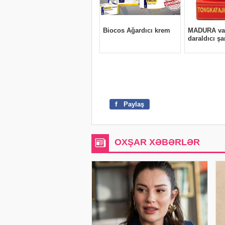
f
Paylaş
OXŞAR XƏBƏRLƏR