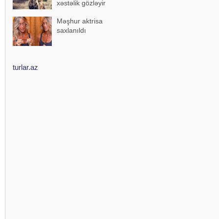
xəstəlik gözləyir
Məşhur aktrisa
saxlanıldı
turlar.az