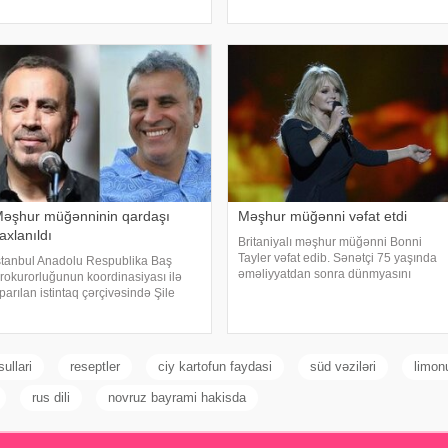
ikirlərlə bağlı "ədəbsizlik" ittiham
aksessuarlarla da doludur". axşam.az-
a istinadən bildirir ki, bu sözləri
Əməkdar artis
əşhur müğənninin qardaşı
Məşhur müğənni vəfat etdi
axlanıldı
Britaniyalı məşhur müğənni Bonni
Tayler vəfat edib. Sənətçi 75 yaşında
stanbul Anadolu Respublika Baş
əməliyyatdan sonra dünmyasını
rokurorluğunun koordinasiyası ilə
dəyişib. Məlumatı "The Sun" nəşri
parılan istintaq çərçivəsində Şile
yayıb. /
ələdiyyəsinə dair yeni əməliyyat
eçirilib. xəbər verir ki, İstanbul və
zmir şəhərlərində eyni vaxtda həyata
eçirilə
ullari
reseptler
ciy kartofun faydasi
süd vəziləri
limon
rus dili
novruz bayrami hakisda